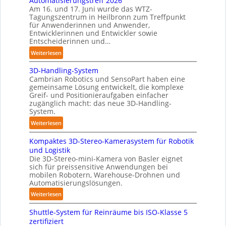
Automatisierungstreff 2026
o
g
Am 16. und 17. Juni wurde das WTZ-
t
Tagungszentrum in Heilbronn zum Treffpunkt
e
für Anwenderinnen und Anwender,
P
Entwicklerinnen und Entwickler sowie
o
Entscheiderinnen und…
l
:
Weiterlesen
y
A
m
3D-Handling-System
u
e
Cambrian Robotics und SensoPart haben eine
t
r
gemeinsame Lösung entwickelt, die komplexe
o
l
Greif- und Positionieraufgaben einfacher
m
zugänglich macht: das neue 3D-Handling-
a
a
System.
g
t
e
:
Weiterlesen
i
r
3
s
Kompaktes 3D-Stereo-Kamerasystem für Robotik
f
D
i
und Logistik
ü
-
e
Die 3D-Stereo-mini-Kamera von Basler eignet
r
H
sich für preissensitive Anwendungen bei
r
T
a
mobilen Robotern, Warehouse-Drohnen und
u
a
n
Automatisierungslösungen.
n
u
d
:
Weiterlesen
g
c
l
K
s
h
i
Shuttle-System für Reinräume bis ISO-Klasse 5
o
t
r
n
zertifiziert
m
r