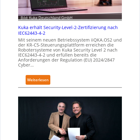
Bild: Kuka Deutschland GmbH
Kuka erhält Security-Level-2-Zertifizierung nach
IEC62443-4-2
Mit seinem neuen Betriebssystem iiQKA.OS2 und
der KR-C5-Steuerungsplattform erreichen die
Robotersysteme von Kuka Security Level 2 nach
IEC62443-4-2 und erfüllen bereits die
Anforderungen der Regulation (EU) 2024/2847
Cyber…
:
Weiterlesen
K
u
k
a
e
r
h
ä
l