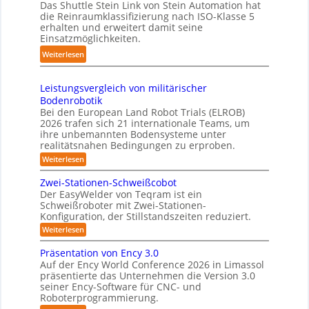
o
g
Das Shuttle Stein Link von Stein Automation hat
p
e
die Reinraumklassifizierung nach ISO-Klasse 5
b
-
a
f
erhalten und erweitert damit seine
o
S
k
Einsatzmöglichkeiten.
f
t
y
t
2
:
Weiterlesen
e
s
e
0
S
r
t
s
2
h
e
3
Leistungsvergleich von militärischer
6
u
m
Bodenrobotik
D
t
Bei den European Land Robot Trials (ELROB)
-
t
2026 trafen sich 21 internationale Teams, um
S
l
ihre unbemannten Bodensysteme unter
t
realitätsnahen Bedingungen zu erproben.
e
e
-
:
Weiterlesen
r
L
S
e
e
Zwei-Stationen-Schweißcobot
y
i
o
Der EasyWelder von Teqram ist ein
s
s
Schweißroboter mit Zwei-Stationen-
-
t
t
Konfiguration, der Stillstandszeiten reduziert.
u
K
e
n
:
Weiterlesen
a
g
m
Z
m
s
w
f
Präsentation von Ency 3.0
v
e
e
ü
Auf der Ency World Conference 2026 in Limassol
e
i
r
r
präsentierte das Unternehmen die Version 3.0
r
-
a
g
seiner Ency-Software für CNC- und
S
R
l
Roboterprogrammierung.
s
t
e
e
a