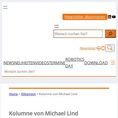
LinkedIn
YouTube
Newsletter abonnieren
Search
LinkedIn
YouTub
Newsletter
ROBOTICS
NEWS
NEUHEITEN
VIDEOS
TERMINE
DOWNLOAD
DAY
Search
Home
»
Allgemein
»
Kolumne von Michael Lind
Kolumne von Michael Lind