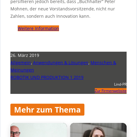
persiflieren jedoch bereits, dass „Buchhalter“ Peter
Mohnen, der neue Vorstandsvorsitzende, nicht nur
Zahlen, sondern auch Innovation kann.
Weitere Information
26. März 2019
Allgemein
,
Anwendungen & Lösungen
,
Menschen &
Meinungen
ROBOTIK UND PRODUKTION 1 2019
Lind-PR
Zur Firmenwebsite
Mehr zum Thema