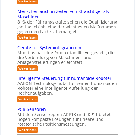
y
:
Weiterlesen
i
i
t
P
c
s
i
n
r
h
Menschen auch in Zeiten von KI wichtiger als
o
t
ä
r
v
n
Maschinen
e
s
o
e
ä
81% der Führungskräfte sehen die Qualifizierung
e
n
m
n
u
‚on the job‘ als eine der wichtigsten Maßnahmen
n
m
-
f
t
gegen den Fachkräftemangel.
i
m
S
a
ü
l
c
:
e
Weiterlesen
t
i
r
h
M
b
i
t
w
e
R
Geräte für Systemintegrationen
o
ä
i
e
n
n
o
Modibus hat eine Produktfamilie vorgestellt, die
r
i
s
s
v
i
die Verbindung von Maschinen- und
b
ß
c
o
I
s
Anlagensteuerungen erleichtert.
c
h
o
n
c
S
o
e
:
Weiterlesen
E
t
h
b
n
O
G
n
e
i
o
a
e
c
-
r
Intelligente Steuerung für humanoide Roboter
t
u
k
r
y
B
AAEON Technology nutzt für seinen humanoiden
K
c
ä
3
o
u
h
Roboter eine intelligente Aufteilung der
l
t
.
d
i
n
Rechenaufgaben.
e
0
a
e
n
f
d
:
n
Weiterlesen
s
Z
ü
I
r
L
e
r
s
n
o
PCB-Sensoren
i
o
S
t
b
e
t
Mit den Sensorköpfen AKP18 und IKP11 bietet
y
g
e
o
e
5
s
Bogen kompakte Lösungen für lineare und
l
t
i
n
t
z
rotatorische Positionsmessungen.
l
i
v
s
e
i
k
e
:
o
Weiterlesen
m
t
g
P
n
r