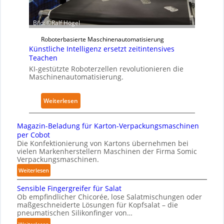
i
e
n
c
n
k
Bild: ©Ralf Högel
a
A
e
l
u
Roboterbasierte Maschinenautomatisierung
n
A
Künstliche Intelligenz ersetzt zeitintensives
s
h
I
Teachen
w
a
KI-gestützte Roboterzellen revolutionieren die
i
u
Maschinenautomatisierung.
r
s
k
:
Weiterlesen
u
K
n
ü
g
Magazin-Beladung für Karton-Verpackungsmaschinen
n
e
per Cobot
s
Die Konfektionierung von Kartons übernehmen bei
n
vielen Markenherstellern Maschinen der Firma Somic
t
v
Verpackungsmaschinen.
l
o
:
Weiterlesen
i
n
M
c
P
Sensible Fingergreifer für Salat
a
h
h
Ob empfindlicher Chicorée, lose Salatmischungen oder
g
maßgeschneiderte Lösungen für Kopfsalat – die
e
y
a
pneumatischen Silikonfinger von…
I
s
z
: