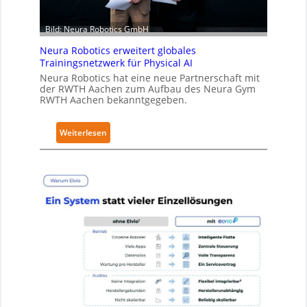
t
S
Bild: Neura Robotics GmbH
e
Neura Robotics erweitert globales
c
Trainingsnetzwerk für Physical AI
u
Neura Robotics hat eine neue Partnerschaft mit
r
der RWTH Aachen zum Aufbau des Neura Gym
i
RWTH Aachen bekanntgegeben.
t
y
:
Weiterlesen
-
N
L
e
e
u
v
r
e
a
l
R
-
o
2
b
-
o
Z
t
e
i
r
c