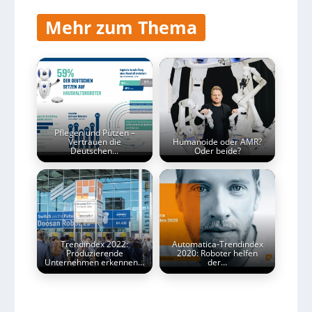
Mehr zum Thema
Pflegen und Putzen –
Vertrauen die
Humanoide oder AMR?
Deutschen…
Oder beide?
Trendindex 2022:
Automatica-Trendindex
Produzierende
2020: Roboter helfen
Unternehmen erkennen…
der…