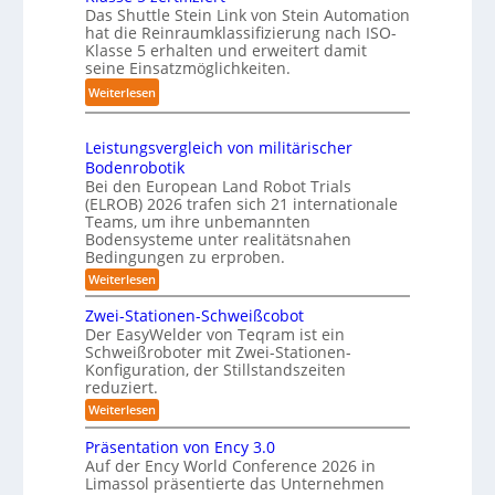
h
e
Das Shuttle Stein Link von Stein Automation
-
p
r
f
hat die Reinraumklassifizierung nach ISO-
S
a
o
Klasse 5 erhalten und erweitert damit
f
y
k
seine Einsatzmöglichkeiten.
b
2
s
t
o
0
:
Weiterlesen
t
e
t
2
S
e
s
e
6
h
m
3
Leistungsvergleich von militärischer
r
u
Bodenrobotik
D
t
Bei den European Land Robot Trials
-
t
(ELROB) 2026 trafen sich 21 internationale
S
l
Teams, um ihre unbemannten
t
Bodensysteme unter realitätsnahen
e
e
Bedingungen zu erproben.
-
r
:
Weiterlesen
S
e
L
y
e
o
Zwei-Stationen-Schweißcobot
s
i
Der EasyWelder von Teqram ist ein
-
s
t
Schweißroboter mit Zwei-Stationen-
t
K
e
Konfiguration, der Stillstandszeiten
u
a
m
reduziert.
n
m
g
f
:
Weiterlesen
s
e
Z
ü
v
r
w
Präsentation von Ency 3.0
e
r
e
a
r
Auf der Ency World Conference 2026 in
R
i
g
Limassol präsentierte das Unternehmen
s
-
e
l