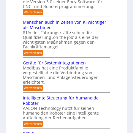
die Version 3.0 seiner Ency-Software für
S
y
e
i
CNC- und Roboterprogrammierung.
t
s
i
a
n
:
Weiterlesen
c
t
t
r
P
h
i
e
r
v
ä
Menschen auch in Zeiten von KI wichtiger
o
ä
m
o
n
als Maschinen
u
s
n
f
e
81% der Führungskräfte sehen die
m
e
m
n
ü
Qualifizierung ‚on the job‘ als eine der
n
i
e
-
t
l
r
wichtigsten Maßnahmen gegen den
S
b
a
i
Fachkräftemangel.
R
c
t
i
t
h
:
Weiterlesen
o
i
ä
s
w
M
o
r
b
e
e
I
n
Geräte für Systemintegrationen
i
o
i
n
v
s
S
Modibus hat eine Produktfamilie
ß
s
t
o
c
vorgestellt, die die Verbindung von
O
c
c
n
h
i
o
Maschinen- und Anlagensteuerungen
h
-
E
e
b
k
erleichtert.
e
n
r
K
o
n
u
c
B
:
Weiterlesen
t
l
a
y
o
G
n
u
a
3
d
e
Intelligente Steuerung für humanoide
d
c
.
e
r
s
h
Roboter
0
L
n
ä
s
i
AAEON Technology nutzt für seinen
r
t
o
n
e
o
humanoiden Roboter eine intelligente
e
Z
g
b
f
Aufteilung der Rechenaufgaben.
5
e
o
i
ü
z
i
:
Weiterlesen
t
r
s
t
I
e
i
S
e
n
t
k