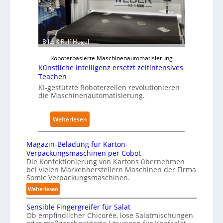
i
r
z
m
P
u
K
h
d
r
y
e
Bild: ©Ralf Högel
a
s
n
n
Roboterbasierte Maschinenautomatisierung
i
A
k
Künstliche Intelligenz ersetzt zeitintensives
c
u
Teachen
e
a
s
KI-gestützte Roboterzellen revolutionieren
n
l
w
die Maschinenautomatisierung.
h
A
i
a
I
r
:
u
Weiterlesen
k
K
s
u
ü
Magazin-Beladung für Karton-
n
n
Verpackungsmaschinen per Cobot
g
s
Die Konfektionierung von Kartons übernehmen
e
bei vielen Markenherstellern Maschinen der Firma
t
n
Somic Verpackungsmaschinen.
l
v
:
Weiterlesen
i
o
M
c
Sensible Fingergreifer für Salat
a
n
h
Ob empfindlicher Chicorée, lose Salatmischungen
g
P