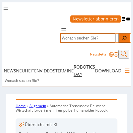
LinkedIn
YouTube
Newsletter abonnieren
Search
LinkedIn
YouTub
Newsletter
ROBOTICS
NEWS
NEUHEITEN
VIDEOS
TERMINE
DOWNLOAD
DAY
Search
Home
»
Allgemein
»
Automatica Trendindex: Deutsche
Wirtschaft fordert mehr Tempo bei humanoider Robotik
Übersicht mit KI