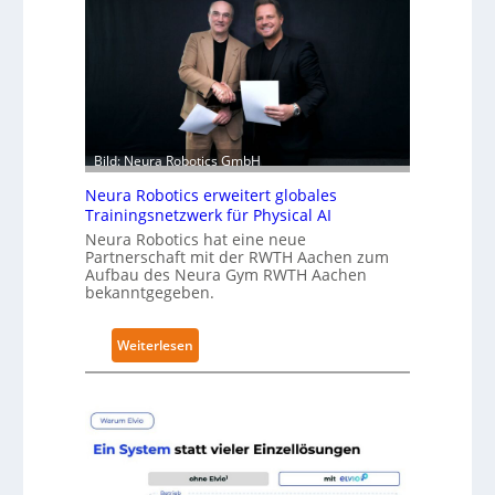
a
e
r
h
ä
l
t
Bild: Neura Robotics GmbH
S
Neura Robotics erweitert globales
e
Trainingsnetzwerk für Physical AI
c
Neura Robotics hat eine neue
u
Partnerschaft mit der RWTH Aachen zum
r
Aufbau des Neura Gym RWTH Aachen
bekanntgegeben.
i
t
y
:
Weiterlesen
-
N
L
e
e
u
v
r
e
a
l
R