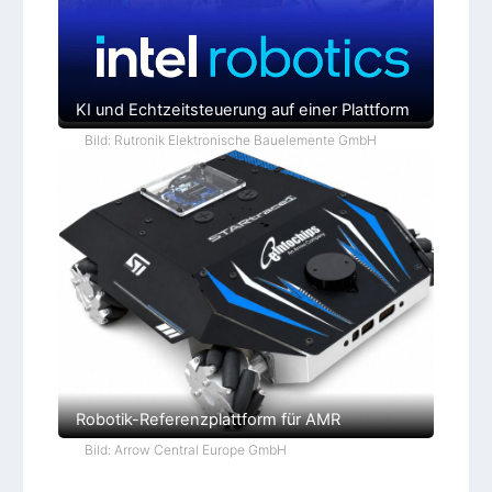
s
l
ö
s
u
n
g
KI und Echtzeitsteuerung auf einer Plattform
e
n
Bild: Rutronik Elektronische Bauelemente GmbH
Robotik-Referenzplattform für AMR
Bild: Arrow Central Europe GmbH