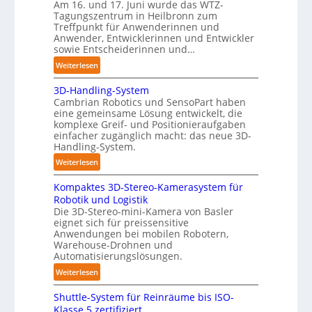
o
Am 16. und 17. Juni wurde das WTZ-
d
Tagungszentrum in Heilbronn zum
b
i
Treffpunkt für Anwenderinnen und
o
g
Anwender, Entwicklerinnen und Entwickler
t
sowie Entscheiderinnen und…
e
P
:
Weiterlesen
o
A
3D-Handling-System
l
u
Cambrian Robotics und SensoPart haben
y
t
eine gemeinsame Lösung entwickelt, die
m
o
komplexe Greif- und Positionieraufgaben
e
m
einfacher zugänglich macht: das neue 3D-
r
a
Handling-System.
l
t
:
Weiterlesen
a
i
3
g
s
Kompaktes 3D-Stereo-Kamerasystem für
D
e
i
Robotik und Logistik
-
r
e
Die 3D-Stereo-mini-Kamera von Basler
H
eignet sich für preissensitive
f
r
a
Anwendungen bei mobilen Robotern,
ü
u
n
Warehouse-Drohnen und
r
n
d
Automatisierungslösungen.
T
g
l
:
Weiterlesen
a
s
i
K
u
t
n
Shuttle-System für Reinräume bis ISO-
o
c
r
g
Klasse 5 zertifiziert
m