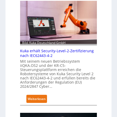
Bild: Kuka Deutschland GmbH
Kuka erhält Security-Level-2-Zertifizierung
nach IEC62443-4-2
Mit seinem neuen Betriebssystem
iiQKA.OS2 und der KR-C5-
Steuerungsplattform erreichen die
Robotersysteme von Kuka Security Level 2
nach IEC62443-4-2 und erfüllen bereits die
Anforderungen der Regulation (EU)
2024/2847 Cyber…
:
Weiterlesen
K
u
k