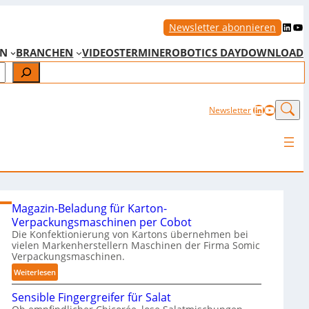
LinkedIn
YouTube
Newsletter abonnieren
EN
BRANCHEN
VIDEOS
TERMINE
ROBOTICS DAY
DOWNLOAD
LinkedIn
YouTub
Newsletter
Magazin-Beladung für Karton-
Verpackungsmaschinen per Cobot
Die Konfektionierung von Kartons übernehmen bei
vielen Markenherstellern Maschinen der Firma Somic
Verpackungsmaschinen.
:
Weiterlesen
M
Sensible Fingergreifer für Salat
a