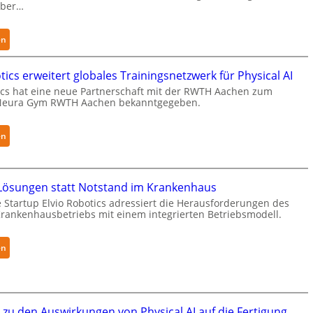
yber…
:
en
K
u
ics erweitert globales Trainingsnetzwerk für Physical AI
k
cs hat eine neue Partnerschaft mit der RWTH Aachen zum
a
Neura Gym RWTH Aachen bekanntgegeben.
e
r
:
en
h
N
ä
e
l
u
t
ösungen statt Notstand im Krankenhaus
r
S
 Startup Elvio Robotics adressiert die Herausforderungen des
a
ankenhausbetriebs mit einem integrierten Betriebsmodell.
e
R
c
o
u
:
en
b
r
A
o
i
u
t
t
t
i
y
o
zu den Auswirkungen von Physical AI auf die Fertigung
c