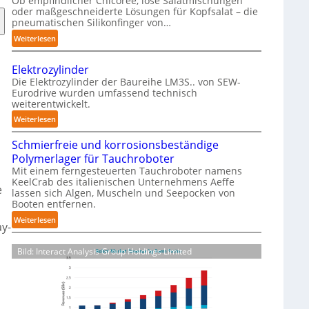
Ob empfindlicher Chicorée, lose Salatmischungen
g
oder maßgeschneiderte Lösungen für Kopfsalat – die
a
pneumatischen Silikonfinger von…
z
:
Weiterlesen
i
S
n
e
-
Elektrozylinder
n
B
Die Elektrozylinder der Baureihe LM3S.. von SEW-
s
Eurodrive wurden umfassend technisch
e
weiterentwickelt.
i
l
b
:
Weiterlesen
a
l
E
d
e
Schmierfreie und korrosionsbeständige
l
u
F
Polymerlager für Tauchroboter
e
n
i
Mit einem ferngesteuerten Tauchroboter namens
k
g
KeelCrab des italienischen Unternehmens Aeffe
n
t
f
e
lassen sich Algen, Muscheln und Seepocken von
g
r
ü
Booten entfernen.
e
o
r
:
Weiterlesen
r
z
K
ay-
S
g
y
a
c
r
l
Bild: Interact Analysis Group Holdings Limited
r
h
e
i
t
m
i
n
o
i
f
d
n
e
e
e
-