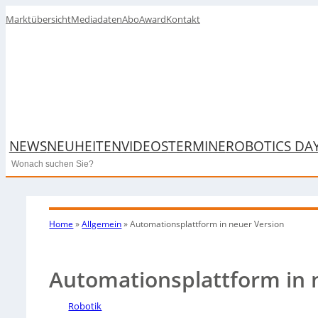
Marktübersicht
Mediadaten
Abo
Award
Kontakt
NEWS
NEUHEITEN
VIDEOS
TERMINE
ROBOTICS DA
Search
Home
»
Allgemein
»
Automationsplattform in neuer Version
Automationsplattform in 
Robotik