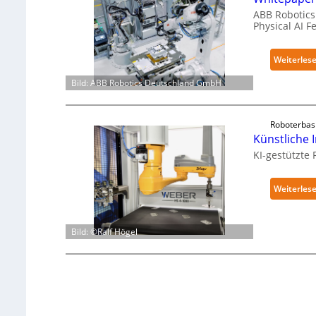
ABB Robotics 
Physical AI 
Weiterles
Bild: ABB Robotics Deutschland GmbH
Roboterbas
Künstliche I
KI-gestützte
Weiterles
Bild: ©Ralf Högel