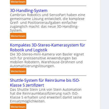
:
Weiterlesen
n
o
A
d
b
3D-Handling-System
u
i
o
Cambrian Robotics und SensoPart haben eine
t
g
gemeinsame Lösung entwickelt, die komplexe
t
o
e
Greif- und Positionieraufgaben einfacher
m
P
zugänglich macht: das neue 3D-Handling-
a
System.
o
t
l
:
Weiterlesen
i
y
3
s
m
Kompaktes 3D-Stereo-Kamerasystem für
D
i
e
Robotik und Logistik
-
e
r
Die 3D-Stereo-mini-Kamera von Basler eignet
H
r
sich für preissensitive Anwendungen bei
l
a
u
mobilen Robotern, Warehouse-Drohnen und
a
n
Automatisierungslösungen.
n
g
d
g
:
Weiterlesen
e
l
s
K
r
i
Shuttle-System für Reinräume bis ISO-
t
o
f
n
Klasse 5 zertifiziert
r
m
ü
g
Das Shuttle Stein Link von Stein Automation
e
p
r
-
hat die Reinraumklassifizierung nach ISO-
f
a
T
S
Klasse 5 erhalten und erweitert damit seine
f
k
a
y
Einsatzmöglichkeiten.
2
t
u
s
:
Weiterlesen
0
e
c