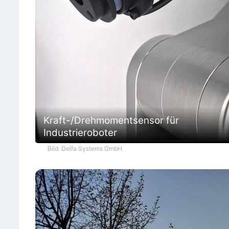
Kraft-/Drehmomentsensor für
Industrieroboter
Bild: Delfa Systems GmbH