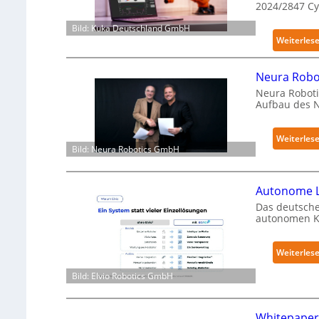
2024/2847 C
Bild: Kuka Deutschland GmbH
Weiterles
Neura Robot
Neura Roboti
Aufbau des 
Weiterles
Bild: Neura Robotics GmbH
Autonome L
Das deutsche
autonomen Kr
Weiterles
Bild: Elvio Robotics GmbH
Whitepaper 