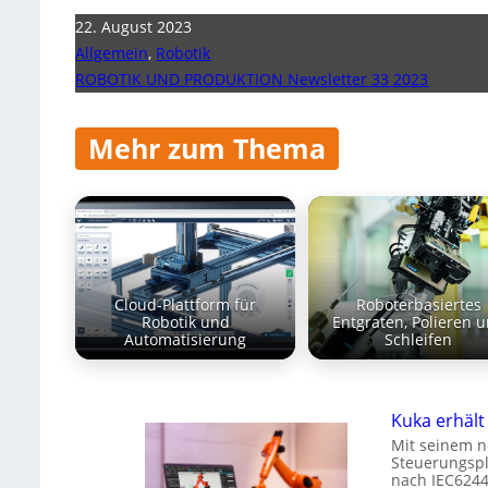
22. August 2023
Allgemein
,
Robotik
ROBOTIK UND PRODUKTION Newsletter 33 2023
Mehr zum Thema
Cloud-Plattform für
Roboterbasiertes
Robotik und
Entgraten, Polieren 
Automatisierung
Schleifen
Kuka erhält 
Mit seinem n
Steuerungspl
nach IEC6244