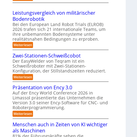
t
S
2
s
h
e
h
6
3
r
Leistungsvergleich von militärischer
m
u
D
o
Bodenrobotik
t
-
b
Bei den European Land Robot Trials (ELROB)
t
S
2026 trafen sich 21 internationale Teams, um
o
l
ihre unbemannten Bodensysteme unter
t
t
e
realitätsnahen Bedingungen zu erproben.
e
e
-
:
Weiterlesen
r
r
L
S
e
e
Zwei-Stationen-Schweißcobot
y
o
i
Der EasyWelder von Teqram ist ein
s
s
-
Schweißroboter mit Zwei-Stationen-
t
t
K
Konfiguration, der Stillstandszeiten reduziert.
u
e
a
n
:
Weiterlesen
m
g
m
Z
s
f
w
e
Präsentation von Ency 3.0
v
e
ü
e
r
Auf der Ency World Conference 2026 in
i
r
r
Limassol präsentierte das Unternehmen die
a
-
g
R
Version 3.0 seiner Ency-Software für CNC- und
S
s
l
t
Roboterprogrammierung.
e
e
y
a
i
i
:
Weiterlesen
s
t
c
P
n
i
t
h
r
Menschen auch in Zeiten von KI wichtiger
o
r
v
ä
e
n
als Maschinen
o
ä
s
e
m
n
e
81% der Führungskräfte sehen die
u
n