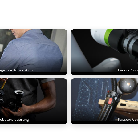
igenz in Produktion…
Fanuc-Robot
 Robotersteuerung
Kassow-Cobo