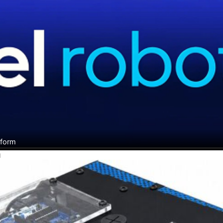
tform
H