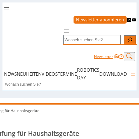
LinkedIn
YouTube
Newsletter abonnieren
Search
LinkedIn
YouTub
Newsletter
ROBOTICS
NEWS
NEUHEITEN
VIDEOS
TERMINE
DOWNLOAD
DAY
Search
ng für Haushaltsgeräte
üfung für Haushaltsgeräte