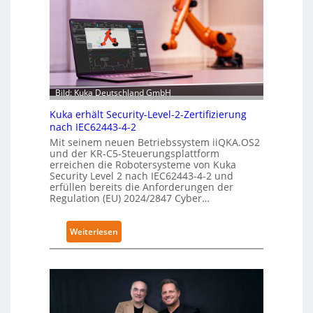
Bild: Kuka Deutschland GmbH
Kuka erhält Security-Level-2-Zertifizierung
nach IEC62443-4-2
Mit seinem neuen Betriebssystem iiQKA.OS2
und der KR-C5-Steuerungsplattform
erreichen die Robotersysteme von Kuka
Security Level 2 nach IEC62443-4-2 und
erfüllen bereits die Anforderungen der
Regulation (EU) 2024/2847 Cyber…
:
Weiterlesen
K
u
k
a
e