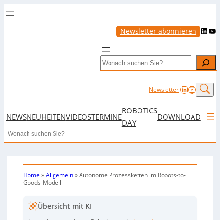
LinkedIn
YouTube
Newsletter abonnieren
Search
LinkedIn
YouTub
Newsletter
ROBOTICS
NEWS
NEUHEITEN
VIDEOS
TERMINE
DOWNLOAD
DAY
Search
Home
»
Allgemein
»
Autonome Prozessketten im Robots-to-
Goods-Modell
Übersicht mit KI