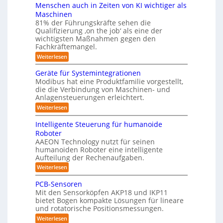
n
r
h
Menschen auch in Zeiten von KI wichtiger als
o
t
ä
r
v
n
Maschinen
e
s
o
e
ä
81% der Führungskräfte sehen die
e
n
m
n
u
Qualifizierung ‚on the job‘ als eine der
n
m
-
f
t
wichtigsten Maßnahmen gegen den
i
m
S
a
ü
l
Fachkräftemangel.
c
e
t
i
r
h
:
Weiterlesen
b
i
t
w
M
R
o
ä
i
e
e
n
Geräte für Systemintegrationen
o
r
i
s
n
v
i
Modibus hat eine Produktfamilie vorgestellt,
b
ß
s
o
I
s
die die Verbindung von Maschinen- und
c
c
o
n
c
S
o
Anlagensteuerungen erleichtert.
h
E
t
h
b
e
O
n
:
Weiterlesen
e
i
o
n
c
G
-
r
t
a
k
y
e
B
Intelligente Steuerung für humanoide
K
u
3
r
o
u
Roboter
c
l
.
ä
d
n
h
AAEON Technology nutzt für seinen
0
t
a
e
i
d
humanoiden Roboter eine intelligente
e
n
s
n
f
Aufteilung der Rechenaufgaben.
r
L
Z
s
ü
o
:
o
Weiterlesen
e
r
b
e
I
i
g
S
o
5
n
t
PCB-Sensoren
y
t
i
t
e
z
s
Mit den Sensorköpfen AKP18 und IKP11
i
e
n
s
t
k
e
bietet Bogen kompakte Lösungen für lineare
l
v
e
t
und rotatorische Positionsmessungen.
l
r
o
m
i
i
n
:
Weiterlesen
i
t
g