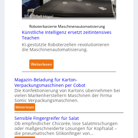
K
h
d
r
y
e
a
s
Bild: ©Ralf Högel
n
n
i
A
k
Roboterbasierte Maschinenautomatisierung
c
Künstliche Intelligenz ersetzt zeitintensives
u
e
a
Teachen
s
n
l
KI-gestützte Roboterzellen revolutionieren
w
h
A
die Maschinenautomatisierung.
i
a
I
r
u
:
Weiterlesen
k
s
K
u
ü
n
Magazin-Beladung für Karton-
n
g
Verpackungsmaschinen per Cobot
s
Die Konfektionierung von Kartons übernehmen bei
e
vielen Markenherstellern Maschinen der Firma
t
n
Somic Verpackungsmaschinen.
l
v
:
Weiterlesen
i
o
M
c
n
Sensible Fingergreifer für Salat
a
h
P
Ob empfindlicher Chicorée, lose Salatmischungen
g
oder maßgeschneiderte Lösungen für Kopfsalat –
e
h
a
die pneumatischen Silikonfinger von…
I
y
z