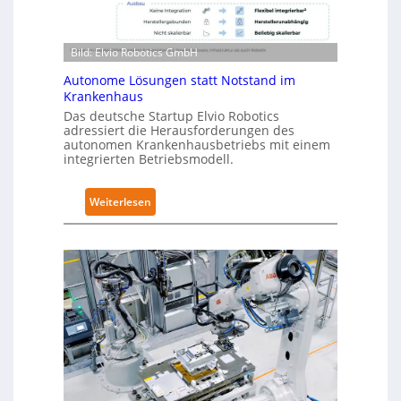
-
t
Z
i
e
Bild: Elvio Robotics GmbH
c
r
s
t
Autonome Lösungen statt Notstand im
e
i
Krankenhaus
r
f
Das deutsche Startup Elvio Robotics
w
adressiert die Herausforderungen des
i
autonomen Krankenhausbetriebs mit einem
e
z
integrierten Betriebsmodell.
i
i
t
e
:
Weiterlesen
e
r
A
r
u
u
t
n
t
g
g
o
l
n
n
o
a
o
b
c
m
a
h
e
l
I
L
e
E
ö
s
C