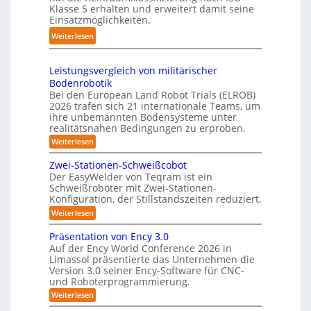
a
f
o
Klasse 5 erhalten und erweitert damit seine
S
k
Einsatzmöglichkeiten.
f
b
y
t
2
o
:
Weiterlesen
s
e
0
t
S
t
s
2
e
h
e
3
Leistungsvergleich von militärischer
6
r
u
m
Bodenrobotik
D
t
Bei den European Land Robot Trials (ELROB)
-
t
2026 trafen sich 21 internationale Teams, um
S
l
ihre unbemannten Bodensysteme unter
t
realitätsnahen Bedingungen zu erproben.
e
e
-
:
Weiterlesen
r
L
S
e
e
Zwei-Stationen-Schweißcobot
y
i
o
Der EasyWelder von Teqram ist ein
s
s
Schweißroboter mit Zwei-Stationen-
-
t
t
Konfiguration, der Stillstandszeiten reduziert.
u
K
e
n
:
Weiterlesen
a
g
m
Z
m
s
w
f
Präsentation von Ency 3.0
v
e
e
ü
Auf der Ency World Conference 2026 in
e
i
r
r
Limassol präsentierte das Unternehmen die
r
-
a
g
Version 3.0 seiner Ency-Software für CNC-
S
R
l
und Roboterprogrammierung.
s
t
e
e
a
y
:
Weiterlesen
i
i
t
P
c
s
i