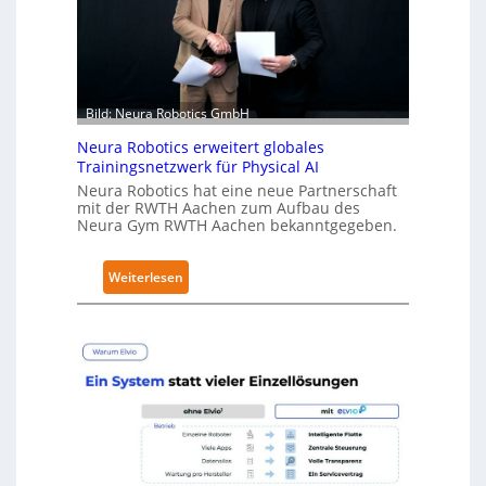
r
h
ä
l
t
Bild: Neura Robotics GmbH
S
e
Neura Robotics erweitert globales
Trainingsnetzwerk für Physical AI
c
Neura Robotics hat eine neue Partnerschaft
u
mit der RWTH Aachen zum Aufbau des
r
Neura Gym RWTH Aachen bekanntgegeben.
i
t
:
Weiterlesen
y
N
-
e
L
u
e
r
v
a
e
R
l
o
-
b
2
o