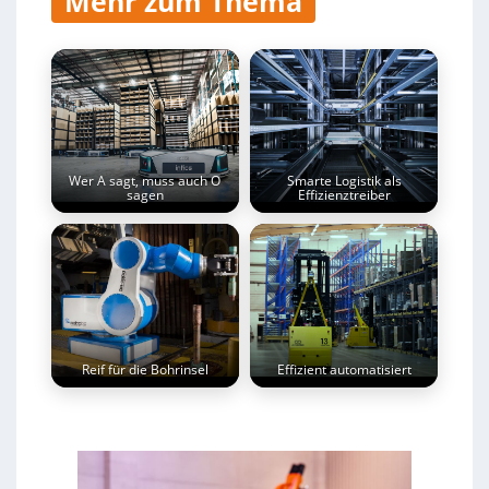
Mehr zum Thema
Wer A sagt, muss auch O
Smarte Logistik als
sagen
Effizienztreiber
Reif für die Bohrinsel
Effizient automatisiert