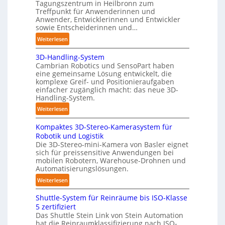
i
Tagungszentrum in Heilbronn zum
o
g
Treffpunkt für Anwenderinnen und
t
Anwender, Entwicklerinnen und Entwickler
e
sowie Entscheiderinnen und…
P
:
Weiterlesen
o
A
l
3D-Handling-System
u
y
Cambrian Robotics und SensoPart haben
t
m
eine gemeinsame Lösung entwickelt, die
o
e
komplexe Greif- und Positionieraufgaben
m
r
einfacher zugänglich macht: das neue 3D-
a
l
Handling-System.
t
a
:
Weiterlesen
i
g
3
s
e
Kompaktes 3D-Stereo-Kamerasystem für
D
i
r
Robotik und Logistik
-
e
Die 3D-Stereo-mini-Kamera von Basler eignet
f
H
sich für preissensitive Anwendungen bei
r
ü
a
mobilen Robotern, Warehouse-Drohnen und
u
r
n
Automatisierungslösungen.
n
T
d
:
Weiterlesen
g
a
l
K
s
u
i
Shuttle-System für Reinräume bis ISO-Klasse
o
t
c
n
5 zertifiziert
m
r
h
g
Das Shuttle Stein Link von Stein Automation
p
e
r
hat die Reinraumklassifizierung nach ISO-
-