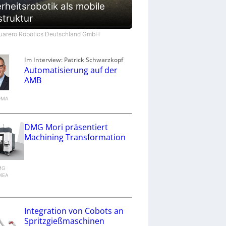
rheitsrobotik als mobile
struktur
Quarero Robotics Deutschland GmbH
Im Interview: Patrick Schwarzkopf
Automatisierung auf der
AMB
VDMA
DMG Mori präsentiert
Machining Transformation
DMG
MEA
g
Integration von Cobots an
Spritzgießmaschinen