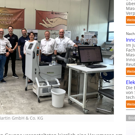
über
Mas
Ver
Weit
Nach
Inn
Im J
Fach
Mas
Inno
Reut
Weit
Ele
Die 
von
tech
Weit
 Martin GmbH & Co. KG
Bil