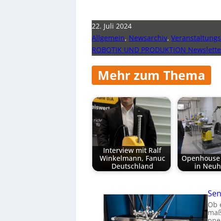
22. Juli 2024
Allgemein
,
Newsarchiv
,
Veranstaltungs
ROBOTIK UND PRODUKTION Newsletter
Mehr zum Thema
Interview mit Ralf
Winkelmann, Fanuc
Openhouse 
Deutschland
in Neu
Sen
Ob 
maß
pne