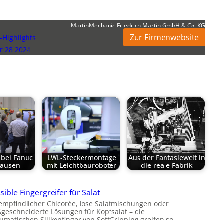
MartinMechanic Friedrich Martin GmbH & Co. KG
Zur Firmenwebsite
-Highlights
 28 2024
bei Fanuc
LWL-Steckermontage
Aus der Fantasiewelt in
hausen
mit Leichtbauroboter
die reale Fabrik
sible Fingergreifer für Salat
empfindlicher Chicorée, lose Salatmischungen oder
geschneiderte Lösungen für Kopfsalat – die
umatischen Silikonfinger von SoftGripping greifen so