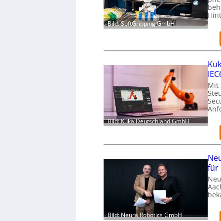
beh
Hin
Bild: SoftGripping GmbH
Kuk
IEC
Mit
Ste
Secu
Anf
Bild: Kuka Deutschland GmbH
Neu
für
Neu
Aac
bek
Bild: Neura Robotics GmbH