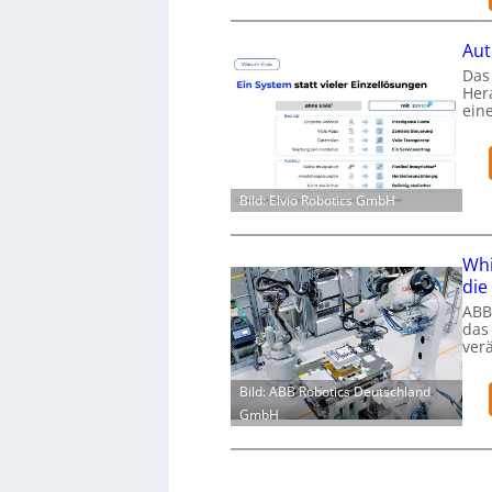
Aut
Das 
Her
ein
Bild: Elvio Robotics GmbH
Whi
die
ABB
das
ver
Bild: ABB Robotics Deutschland
GmbH