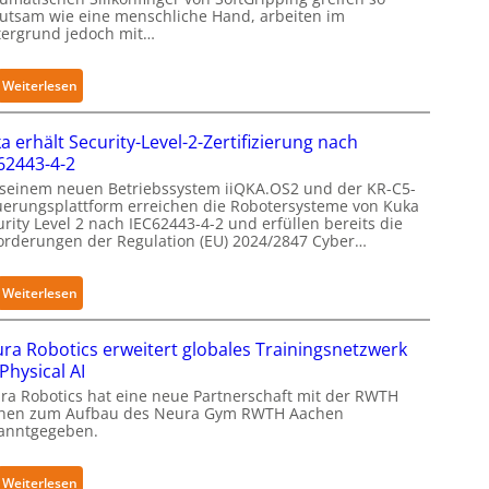
utsam wie eine menschliche Hand, arbeiten im
tergrund jedoch mit…
:
Weiterlesen
S
e
a erhält Security-Level-2-Zertifizierung nach
n
62443-4-2
s
 seinem neuen Betriebssystem iiQKA.OS2 und der KR-C5-
i
uerungsplattform erreichen die Robotersysteme von Kuka
rity Level 2 nach IEC62443-4-2 und erfüllen bereits die
b
orderungen der Regulation (EU) 2024/2847 Cyber…
l
e
F
:
Weiterlesen
i
K
n
u
ra Robotics erweitert globales Trainingsnetzwerk
g
k
 Physical AI
e
a
ra Robotics hat eine neue Partnerschaft mit der RWTH
r
e
hen zum Aufbau des Neura Gym RWTH Aachen
g
anntgegeben.
r
r
h
e
ä
:
Weiterlesen