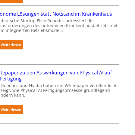
i
l
N
f
t
e
onome Lösungen statt Notstand im Krankenhaus
e
S
u
deutsche Startup Elvio Robotics adressiert die
r
e
r
ausforderungen des autonomen Krankenhausbetriebs mit
f
c
a
em integrierten Betriebsmodell.
ü
u
R
r
r
o
:
Weiterlesen
S
i
b
A
a
t
o
u
l
y
t
t
a
-
i
o
t
tepaper zu den Auswirkungen von Physical AI auf
L
c
n
 Fertigung
e
s
o
v
 Robotics und Nvidia haben ein Whitepaper veröffentlicht,
e
m
 zeigt, wie Physical AI Fertigungsprozesse grundlegend
e
r
ändern kann.
e
l
w
L
-
e
ö
:
Weiterlesen
2
i
s
W
-
t
u
h
Z
e
n
i
e
r
g
t