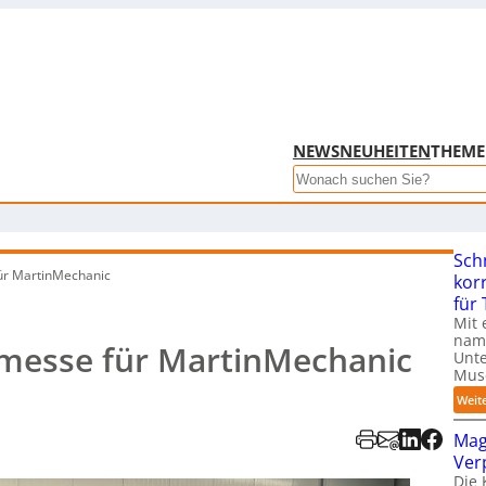
NEWS
NEUHEITEN
THEM
Search
Sch
ür MartinMechanic
kor
für
Mit 
name
smesse für MartinMechanic
Unte
Mus
Weit
Mag
Ver
Die 