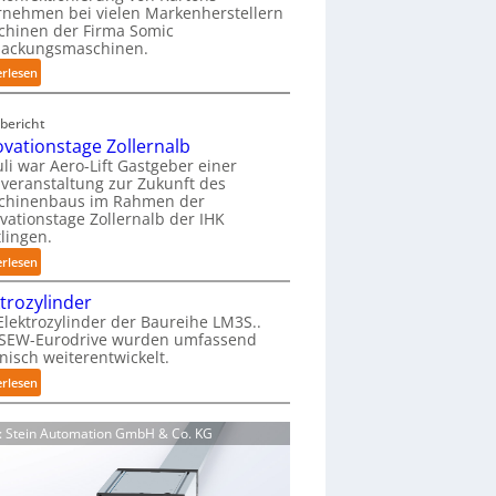
nehmen bei vielen Markenherstellern
i
chinen der Firma Somic
e
packungsmaschinen.
r
:
erlesen
f
M
r
a
e
bericht
g
i
ovationstage Zollernalb
a
e
uli war Aero-Lift Gastgeber einer
z
veranstaltung zur Zukunft des
u
i
chinenbaus im Rahmen der
n
vationstage Zollernalb der IHK
n
d
lingen.
-
k
:
B
erlesen
o
I
e
r
ktrozylinder
n
l
r
Elektrozylinder der Baureihe LM3S..
n
a
o
 SEW-Eurodrive wurden umfassend
o
d
s
nisch weiterentwickelt.
v
u
i
:
erlesen
a
n
o
E
t
g
n
l
i
f
d: Stein Automation GmbH & Co. KG
s
e
o
ü
b
k
n
r
e
t
s
K