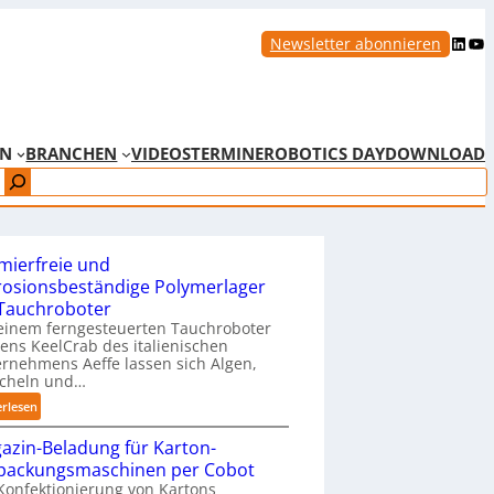
LinkedIn
YouTube
Newsletter abonnieren
EN
BRANCHEN
VIDEOS
TERMINE
ROBOTICS DAY
DOWNLOAD
mierfreie und
rosionsbeständige Polymerlager
 Tauchroboter
einem ferngesteuerten Tauchroboter
ns KeelCrab des italienischen
rnehmens Aeffe lassen sich Algen,
cheln und…
:
erlesen
S
azin-Beladung für Karton-
c
packungsmaschinen per Cobot
h
Konfektionierung von Kartons
m