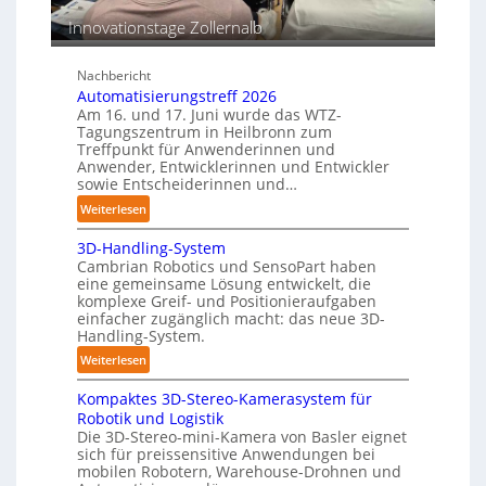
e
n
p
Innovationstage Zollernalb
s
e
t
r
ä
C
Nachbericht
n
Automatisierungstreff 2026
o
d
Am 16. und 17. Juni wurde das WTZ-
b
i
Tagungszentrum in Heilbronn zum
o
Treffpunkt für Anwenderinnen und
g
t
Anwender, Entwicklerinnen und Entwickler
e
sowie Entscheiderinnen und…
P
:
Weiterlesen
o
A
l
3D-Handling-System
u
y
Cambrian Robotics und SensoPart haben
t
m
eine gemeinsame Lösung entwickelt, die
o
e
komplexe Greif- und Positionieraufgaben
m
r
einfacher zugänglich macht: das neue 3D-
a
Handling-System.
l
t
a
:
Weiterlesen
i
g
3
s
e
Kompaktes 3D-Stereo-Kamerasystem für
D
i
Robotik und Logistik
r
-
e
Die 3D-Stereo-mini-Kamera von Basler eignet
f
H
sich für preissensitive Anwendungen bei
r
ü
a
mobilen Robotern, Warehouse-Drohnen und
u
r
n