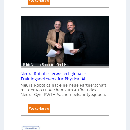
:
Weiterlesen
K
u
k
a
e
r
h
ä
l
t
Bild: Neura Robotics GmbH
S
Neura Robotics erweitert globales
e
Trainingsnetzwerk für Physical AI
c
Neura Robotics hat eine neue Partnerschaft
u
mit der RWTH Aachen zum Aufbau des
r
Neura Gym RWTH Aachen bekanntgegeben.
i
t
:
Weiterlesen
y
N
-
e
L
u
e