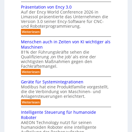
Z
f
v
e
w
Präsentation von Ency 3.0
ü
e
e
r
r
Auf der Ency World Conference 2026 in
r
i
a
g
Limassol präsentierte das Unternehmen die
-
R
l
Version 3.0 seiner Ency-Software für CNC-
s
S
e
e
und Roboterprogrammierung.
t
y
i
i
a
:
Weiterlesen
c
s
t
n
P
h
t
i
r
r
v
Menschen auch in Zeiten von KI wichtiger als
o
e
ä
o
ä
n
Maschinen
s
n
m
e
u
81% der Führungskräfte sehen die
e
m
f
n
Qualifizierung ‚on the job‘ als eine der
n
i
m
-
ü
t
l
wichtigsten Maßnahmen gegen den
e
S
a
i
r
Fachkräftemangel.
c
b
t
t
h
R
:
Weiterlesen
i
ä
i
w
M
o
o
r
e
s
e
n
Geräte für Systemintegrationen
i
b
i
n
I
v
s
Modibus hat eine Produktfamilie vorgestellt,
ß
o
s
o
c
S
die die Verbindung von Maschinen- und
c
c
n
t
h
o
Anlagensteuerungen erleichtert.
O
h
E
e
i
b
e
-
n
:
r
Weiterlesen
o
n
k
c
G
B
K
t
a
y
e
o
u
Intelligente Steuerung für humanoide
l
u
3
r
d
n
Roboter
c
.
ä
a
e
h
d
AAEON Technology nutzt für seinen
0
t
n
s
i
humanoiden Roboter eine intelligente
e
r
L
n
s
f
o
Aufteilung der Rechenaufgaben.