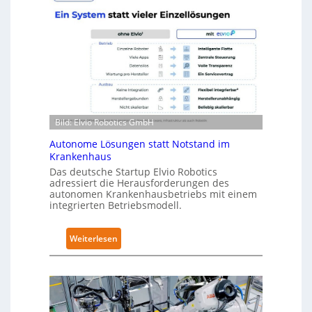
r
v
a
e
R
l
o
-
b
2
o
-
t
Z
i
e
Bild: Elvio Robotics GmbH
c
r
s
t
Autonome Lösungen statt Notstand im
e
Krankenhaus
i
r
f
Das deutsche Startup Elvio Robotics
w
adressiert die Herausforderungen des
i
autonomen Krankenhausbetriebs mit einem
e
z
integrierten Betriebsmodell.
i
i
t
e
:
Weiterlesen
e
r
A
r
u
u
t
n
t
g
g
o
l
n
n