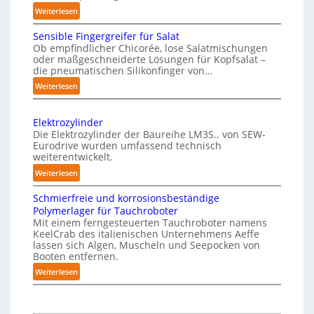
l
v
:
Weiterlesen
i
o
M
c
n
Sensible Fingergreifer für Salat
a
h
P
Ob empfindlicher Chicorée, lose Salatmischungen
g
oder maßgeschneiderte Lösungen für Kopfsalat –
e
h
a
die pneumatischen Silikonfinger von…
I
y
z
:
Weiterlesen
n
i
s
S
t
n
i
e
-
e
c
Elektrozylinder
n
B
l
Die Elektrozylinder der Baureihe LM3S.. von SEW-
a
s
e
Eurodrive wurden umfassend technisch
l
l
i
weiterentwickelt.
l
i
A
b
a
:
Weiterlesen
g
I
l
d
E
e
e
a
Schmierfreie und korrosionsbeständige
u
l
F
n
u
Polymerlager für Tauchroboter
n
e
i
z
Mit einem ferngesteuerten Tauchroboter namens
f
g
k
n
KeelCrab des italienischen Unternehmens Aeffe
e
f
d
t
lassen sich Algen, Muscheln und Seepocken von
g
ü
r
r
i
Booten entfernen.
e
r
s
o
e
:
Weiterlesen
r
K
z
e
F
S
g
a
y
t
e
c
r
r
l
z
r
h
e