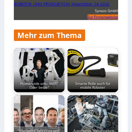
ROBOTIK UND PRODUKTION Newsletter 24 2026
Synaos GmbH
Zur Firmenwebsite
Mehr zum Thema
Humanoide oder AMR?
Smarte Rolle auch für
Oder beide?
mobile Roboter
Intelligent, fahrerlos und
„Autonomie, Vielseitigkeit