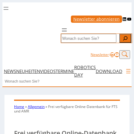
LinkedIn
YouTube
Newsletter abonnieren
Search
LinkedIn
YouTub
Newsletter
ROBOTICS
NEWS
NEUHEITEN
VIDEOS
TERMINE
DOWNLOAD
DAY
Search
Home
»
Allgemein
»
Frei verfügbare Online-Datenbank für FTS
und AMR
Frei verfügbare Online-Datenbank