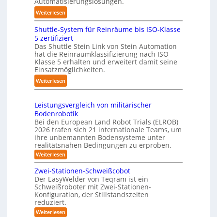
Automatisierungslösungen.
n
T
d
:
Weiterlesen
g
a
l
K
s
u
i
Shuttle-System für Reinräume bis ISO-Klasse
o
t
c
n
5 zertifiziert
m
r
h
g
Das Shuttle Stein Link von Stein Automation
p
e
r
hat die Reinraumklassifizierung nach ISO-
-
a
f
o
Klasse 5 erhalten und erweitert damit seine
S
k
Einsatzmöglichkeiten.
f
b
y
t
2
o
:
Weiterlesen
s
e
0
t
S
t
s
2
e
h
e
3
Leistungsvergleich von militärischer
6
r
u
m
Bodenrobotik
D
t
Bei den European Land Robot Trials (ELROB)
-
t
2026 trafen sich 21 internationale Teams, um
S
l
ihre unbemannten Bodensysteme unter
t
realitätsnahen Bedingungen zu erproben.
e
e
-
:
Weiterlesen
r
L
S
e
e
Zwei-Stationen-Schweißcobot
y
i
o
Der EasyWelder von Teqram ist ein
s
s
Schweißroboter mit Zwei-Stationen-
-
t
t
Konfiguration, der Stillstandszeiten
u
K
e
reduziert.
n
a
g
m
:
Weiterlesen
m
s