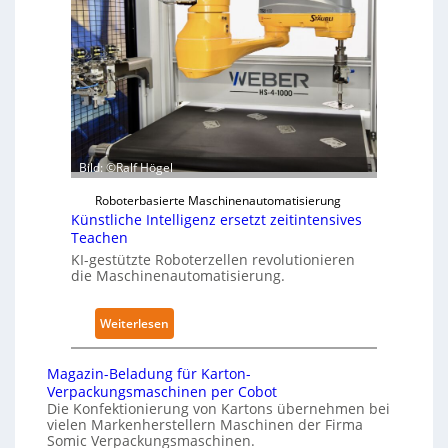
a
a
k
p
n
f
e
d
ü
r
i
r
z
m
P
u
K
h
d
r
y
e
a
s
Bild: ©Ralf Högel
n
n
i
A
Roboterbasierte Maschinenautomatisierung
k
c
Künstliche Intelligenz ersetzt zeitintensives
u
e
a
Teachen
s
n
l
KI-gestützte Roboterzellen revolutionieren
w
h
A
die Maschinenautomatisierung.
i
a
I
r
u
:
Weiterlesen
k
s
K
u
ü
n
Magazin-Beladung für Karton-
n
g
Verpackungsmaschinen per Cobot
s
Die Konfektionierung von Kartons übernehmen bei
e
vielen Markenherstellern Maschinen der Firma
t
n
Somic Verpackungsmaschinen.