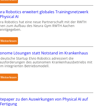
i
K
n
u
ra Robotics erweitert globales Trainingsnetzwerk
g
k
 Physical AI
e
a
ra Robotics hat eine neue Partnerschaft mit der RWTH
r
e
hen zum Aufbau des Neura Gym RWTH Aachen
g
anntgegeben.
r
r
h
e
ä
:
Weiterlesen
i
l
N
f
t
e
onome Lösungen statt Notstand im Krankenhaus
e
S
u
deutsche Startup Elvio Robotics adressiert die
r
e
r
ausforderungen des autonomen Krankenhausbetriebs mit
f
c
a
em integrierten Betriebsmodell.
ü
u
R
r
r
o
:
Weiterlesen
S
i
b
A
a
t
o
u
l
y
t
t
a
-
i
o
t
tepaper zu den Auswirkungen von Physical AI auf
L
c
n
 Fertigung
e
s