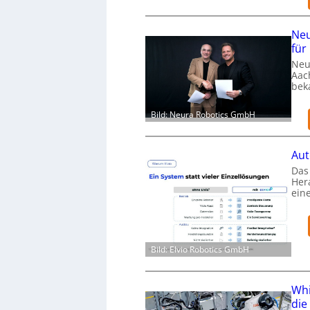
Neu
für
Neu
Aac
bek
Bild: Neura Robotics GmbH
Aut
Das 
Her
ein
Bild: Elvio Robotics GmbH
Whi
die