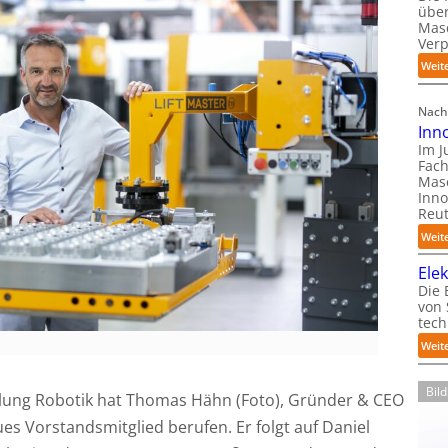
über
Mas
Ver
Weit
Nach
Inn
Im J
Fach
Mas
Inno
Reut
Weit
Ele
Die 
von
tech
Weit
Bil
lung Robotik hat Thomas Hähn (Foto), Gründer & CEO
es Vorstandsmitglied berufen. Er folgt auf Daniel