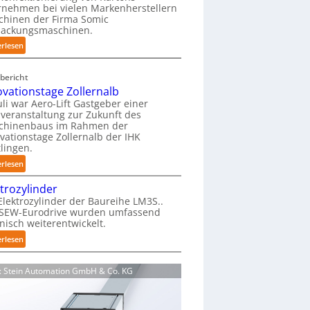
nehmen bei vielen Markenherstellern
i
chinen der Firma Somic
e
packungsmaschinen.
r
:
erlesen
f
M
r
a
e
bericht
g
i
ovationstage Zollernalb
a
e
uli war Aero-Lift Gastgeber einer
z
veranstaltung zur Zukunft des
u
i
chinenbaus im Rahmen der
n
vationstage Zollernalb der IHK
n
d
lingen.
-
k
:
B
erlesen
o
I
e
r
ktrozylinder
n
l
r
Elektrozylinder der Baureihe LM3S..
n
a
o
 SEW-Eurodrive wurden umfassend
o
d
s
nisch weiterentwickelt.
v
u
i
:
erlesen
a
n
o
E
t
g
n
l
i
f
d: Stein Automation GmbH & Co. KG
s
e
o
ü
b
k
n
r
e
t
s
K