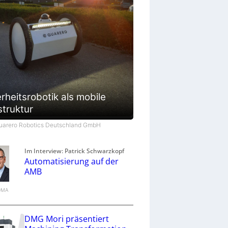
rheitsrobotik als mobile
struktur
Quarero Robotics Deutschland GmbH
Im Interview: Patrick Schwarzkopf
Automatisierung auf der
AMB
VDMA
DMG Mori präsentiert