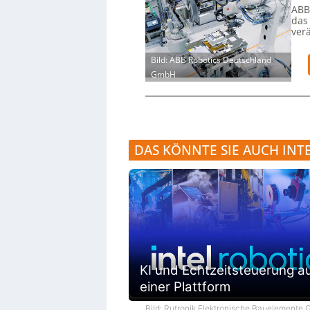
ABB
das
ver
Bild: ABB Robotics Deutschland
GmbH
DAS KÖNNTE SIE AUCH INT
KI und Echtzeitsteuerung a
einer Plattform
Bild: Rutronik Elektronische Bauelemente