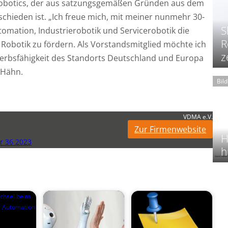
Robotics, der aus satzungsgemäßen Gründen aus dem
chieden ist. „Ich freue mich, mit meiner nunmehr 30-
S
tomation, Industrierobotik und Servicerobotik die
R
 Robotik zu fördern. Als Vorstandsmitglied möchte ich
z
werbsfähigkeit des Standorts Deutschland und Europa
 Hähn.
Bil
VDMA e.V.
Zur Firmenwebsite
H
 36 2023
h