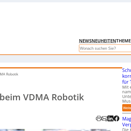
NEWS
NEUHEITEN
THEM
Search
Sch
MA Robotik
kor
für
Mit 
name
 beim VDMA Robotik
Unte
Mus
Weit
Mag
Ver
Die 