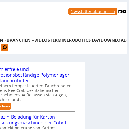
LinkedIn
YouTube
Newsletter abonnieren
EN
BRANCHEN
VIDEOS
TERMINE
ROBOTICS DAY
DOWNLOAD
mierfreie und
rosionsbeständige Polymerlager
 Tauchroboter
einem ferngesteuerten Tauchroboter
ns KeelCrab des italienischen
rnehmens Aeffe lassen sich Algen,
cheln und…
:
erlesen
S
azin-Beladung für Karton-
c
packungsmaschinen per Cobot
h
Konfektionierung von Kartons
m