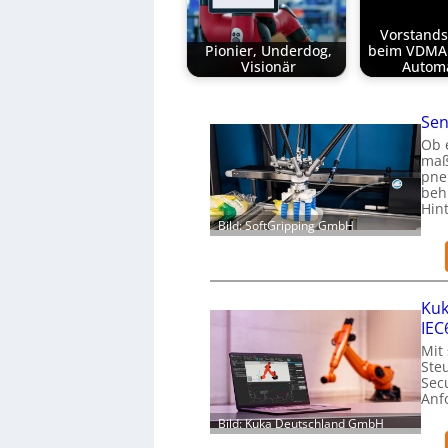
Vorstand
Pionier, Underdog,
beim VDMA 
Visionär
Autom
Sen
Ob 
maß
pne
beh
Hin
Bild: SoftGripping GmbH
Kuk
IEC
Mit
Ste
Secu
Anf
Bild: Kuka Deutschland GmbH