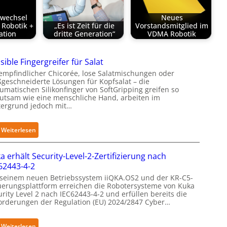
swechsel
Neues
Robotik +
„Es ist Zeit für die
Vorstandsmitglied im
ation
dritte Generation“
VDMA Robotik
sible Fingergreifer für Salat
empfindlicher Chicorée, lose Salatmischungen oder
geschneiderte Lösungen für Kopfsalat – die
umatischen Silikonfinger von SoftGripping greifen so
utsam wie eine menschliche Hand, arbeiten im
tergrund jedoch mit…
:
Weiterlesen
S
e
a erhält Security-Level-2-Zertifizierung nach
n
62443-4-2
s
 seinem neuen Betriebssystem iiQKA.OS2 und der KR-C5-
i
uerungsplattform erreichen die Robotersysteme von Kuka
rity Level 2 nach IEC62443-4-2 und erfüllen bereits die
b
orderungen der Regulation (EU) 2024/2847 Cyber…
l
e
F
:
Weiterlesen