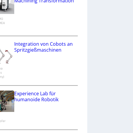
Machining Transformation
DMG
MEA
g
Integration von Cobots an
Spritzgießmaschinen
aka
cs
ny)
Experience Lab für
humanoide Robotik
ofer