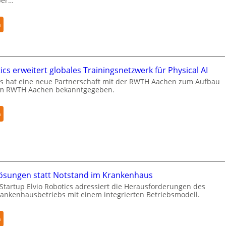
ber…
:
n
K
u
k
a
cs erweitert globales Trainingsnetzwerk für Physical AI
e
s hat eine neue Partnerschaft mit der RWTH Aachen zum Aufbau
r
m RWTH Aachen bekanntgegeben.
h
ä
:
n
l
N
t
e
S
u
e
r
c
a
u
sungen statt Notstand im Krankenhaus
R
r
Startup Elvio Robotics adressiert die Herausforderungen des
o
i
nkenhausbetriebs mit einem integrierten Betriebsmodell.
b
t
o
y
:
n
t
-