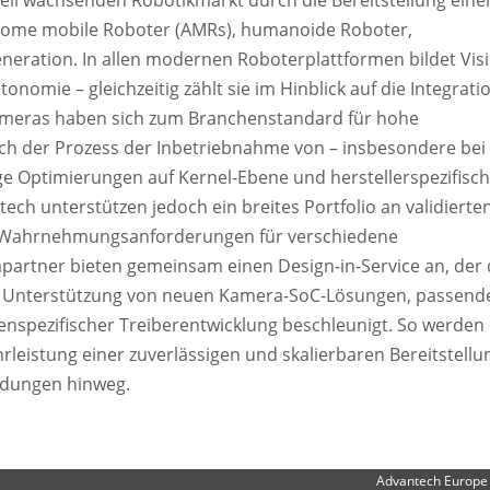
tonome mobile Roboter (AMRs), humanoide Roboter,
eration. In allen modernen Roboterplattformen bildet Vis
omie – gleichzeitig zählt sie im Hinblick auf die Integrati
meras haben sich zum Branchenstandard für hohe
och der Prozess der Inbetriebnahme von – insbesondere bei
nge Optimierungen auf Kernel-Ebene und herstellerspezifisc
ech unterstützen jedoch ein breites Portfolio an validierte
r Wahrnehmungsanforderungen für verschiedene
artner bieten gemeinsam einen Design-in-Service an, der 
ie Unterstützung von neuen Kamera-SoC-Lösungen, passend
nspezifischer Treiberentwicklung beschleunigt. So werden
hrleistung einer zuverlässigen und skalierbaren Bereitstellu
ndungen hinweg.
Advantech Europe 