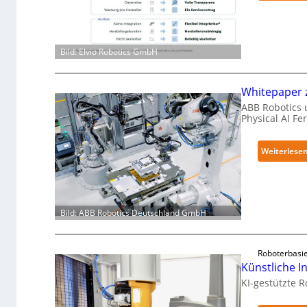
Bild: Elvio Robotics GmbH
Whitepaper z
ABB Robotics u
Physical AI F
Weiterlese
Bild: ABB Robotics Deutschland GmbH
Roboterbasi
Künstliche In
KI-gestützte 