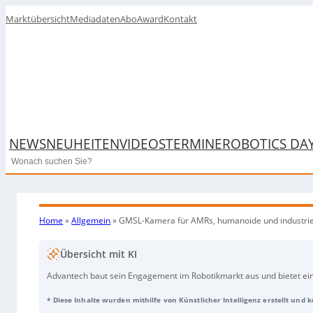
Marktübersicht
Mediadaten
Abo
Award
Kontakt
NEWS
NEUHEITEN
VIDEOS
TERMINE
ROBOTICS DA
Search
Home
»
Allgemein
»
GMSL-Kamera für AMRs, humanoide und industrie
Übersicht mit KI
Advantech baut sein Engagement im Robotikmarkt aus und bietet eine
(AMRs/IMRs), humanoide Roboter, Roboterarme und Edge-KI-System
* Diese Inhalte wurden mithilfe von Künstlicher Intelligenz erstellt und 
sind, aber in der Integration besonders komplex, adressiert Advan