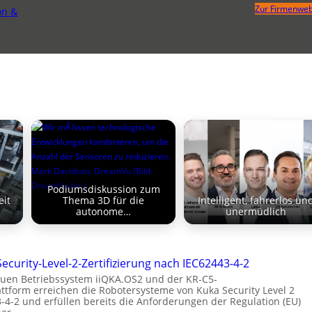
Zur Firmenweb
on &
Podiumsdiskussion zum
eit
Thema 3D für die
Intelligent, fahrerlos un
autonome…
unermüdlich
Security-Level-2-Zertifizierung nach IEC62443-4-2
uen Betriebssystem iiQKA.OS2 und der KR-C5-
ttform erreichen die Robotersysteme von Kuka Security Level 2
-4-2 und erfüllen bereits die Anforderungen der Regulation (EU)