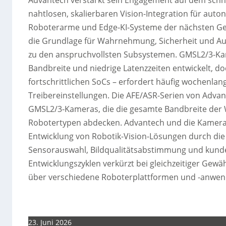
nahtlosen, skalierbaren Vision-Integration für au
Roboterarme und Edge-KI-Systeme der nächsten Gen
die Grundlage für Wahrnehmung, Sicherheit und Auton
zu den anspruchvollsten Subsystemen. GMSL2/3-Ka
Bandbreite und niedrige Latenzzeiten entwickelt, d
fortschrittlichen SoCs – erfordert häufig wochenla
Treibereinstellungen. Die AFE/ASR-Serien von Advant
GMSL2/3-Kameras, die die gesamte Bandbreite de
Robotertypen abdecken. Advantech und die Kamerap
Entwicklung von Robotik-Vision-Lösungen durch d
Sensorauswahl, Bildqualitätsabstimmung und kunde
Entwicklungszyklen verkürzt bei gleichzeitiger Gewä
über verschiedene Roboterplattformen und -anwe
23. Juni 2026