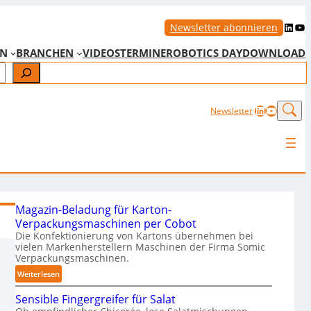
LinkedIn
YouTube
Newsletter abonnieren
EN
BRANCHEN
VIDEOS
TERMINE
ROBOTICS DAY
DOWNLOAD
LinkedIn
YouTub
Newsletter
Magazin-Beladung für Karton-
Verpackungsmaschinen per Cobot
Die Konfektionierung von Kartons übernehmen bei
vielen Markenherstellern Maschinen der Firma Somic
Verpackungsmaschinen.
:
Weiterlesen
M
Sensible Fingergreifer für Salat
a