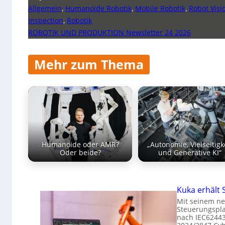
Allgemein
,
Humanoide Robotik
,
Mobile Robotik
,
Robot Visi
Inspection
,
Robotik
ROBOTIK UND PRODUKTION Newsletter 24 2026
Mehr zum Thema
Humanoide oder AMR?
„Autonomie, Vielseitigk
Oder beide?
und Generative KI“
Kuka erhält 
Mit seinem ne
Steuerungspla
nach IEC62443