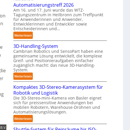
n
Automatisierungstreff 2026
o
d
Am 16. und 17. Juni wurde das WTZ-
b
i
Tagungszentrum in Heilbronn zum Treffpunkt
ion
o
für Anwenderinnen und Anwender,
g
t
on
Entwicklerinnen und Entwickler sowie
e
Entscheiderinnen und…
P
:
Weiterlesen
o
A
l
3D-Handling-System
he
u
y
Cambrian Robotics und SensoPart haben eine
t
m
n
gemeinsame Lösung entwickelt, die komplexe
o
e
Greif- und Positionieraufgaben einfacher
m
r
zugänglich macht: das neue 3D-Handling-
a
l
System.
die
t
a
:
Weiterlesen
er
i
g
3
s
e
Kompaktes 3D-Stereo-Kamerasystem für
D
i
r
Robotik und Logistik
-
ng
e
f
Die 3D-Stereo-mini-Kamera von Basler eignet
H
r
sich für preissensitive Anwendungen bei
ü
a
u
mobilen Robotern, Warehouse-Drohnen und
r
n
Automatisierungslösungen.
n
T
d
g
:
Weiterlesen
a
l
s
K
u
i
B.V.
Shuttle-System für Reinräume bis ISO-
t
o
c