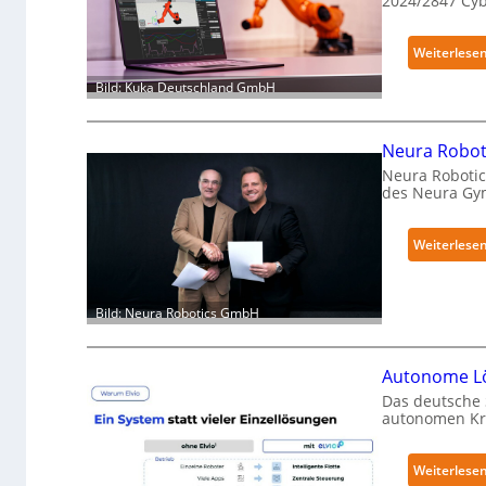
2024/2847 Cy
Weiterlese
Bild: Kuka Deutschland GmbH
Neura Roboti
Neura Robotic
des Neura Gy
Weiterlese
Bild: Neura Robotics GmbH
Autonome Lö
Das deutsche 
autonomen Kra
Weiterlese