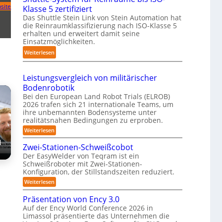
n
site
Klasse 5 zertifiziert
r
m
h
g
Das Shuttle Stein Link von Stein Automation hat
e
p
r
-
die Reinraumklassifizierung nach ISO-Klasse 5
f
a
o
S
erhalten und erweitert damit seine
f
k
b
y
Einsatzmöglichkeiten.
2
t
o
s
:
Weiterlesen
0
e
t
t
S
2
s
e
e
h
6
3
r
Leistungsvergleich von militärischer
m
u
D
Bodenrobotik
t
-
Bei den European Land Robot Trials (ELROB)
t
S
2026 trafen sich 21 internationale Teams, um
l
ihre unbemannten Bodensysteme unter
t
e
realitätsnahen Bedingungen zu erproben.
e
-
:
Weiterlesen
r
L
S
e
d
e
Zwei-Stationen-Schweißcobot
y
o
i
Der EasyWelder von Teqram ist ein
s
s
-
Schweißroboter mit Zwei-Stationen-
t
t
K
Konfiguration, der Stillstandszeiten reduziert.
u
e
a
n
:
Weiterlesen
m
g
m
Z
s
f
w
e
Präsentation von Ency 3.0
v
e
ü
e
r
Auf der Ency World Conference 2026 in
i
r
r
Limassol präsentierte das Unternehmen die
a
-
g
R