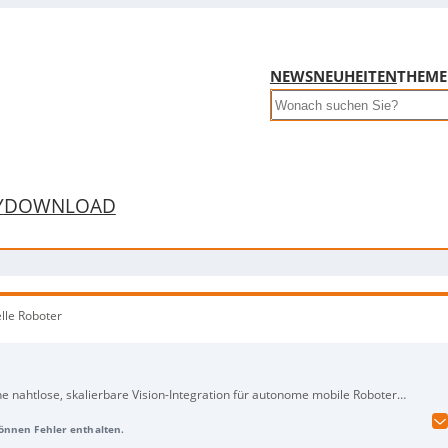
NEWS
NEUHEITEN
THEM
Search
Y
DOWNLOAD
lle Roboter
 nahtlose, skalierbare Vision-Integration für autonome mobile Roboter
e. Da Kamerasysteme zentral für Wahrnehmung, Sicherheit und Autonomie
können Fehler enthalten.
tech die typischen Hürden von GMSL2/3-Kameras (hohe Bandbreite, niedrige