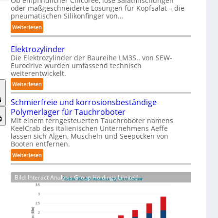
Ob empfindlicher Chicorée, lose Salatmischungen
g
oder maßgeschneiderte Lösungen für Kopfsalat – die
a
pneumatischen Silikonfinger von…
z
:
Weiterlesen
i
S
n
e
-
Elektrozylinder
n
B
Die Elektrozylinder der Baureihe LM3S.. von SEW-
s
Eurodrive wurden umfassend technisch
e
weiterentwickelt.
i
l
b
:
Weiterlesen
a
l
E
d
e
Schmierfreie und korrosionsbeständige
l
u
F
Polymerlager für Tauchroboter
e
n
i
Mit einem ferngesteuerten Tauchroboter namens
k
g
KeelCrab des italienischen Unternehmens Aeffe
n
t
f
lassen sich Algen, Muscheln und Seepocken von
g
r
ü
Booten entfernen.
e
o
r
:
Weiterlesen
r
z
K
S
g
y
a
c
r
l
Bild: Interact Analysis Group Holdings Limited
r
h
e
i
t
m
i
n
o
i
f
d
n
e
e
e
-