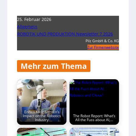
25. Februar 2026
Allgemein
ROBOTIK UND PRODUKTION Newsletter 7 2026
Pilz GmbH & Co. KG
Zur Firmenwebsite
Mehr zum Thema
Enrico Krog Iversen’s
Impact on the Robotics
The Robot Report: What’s
Industry
All the Fuss about AI,…