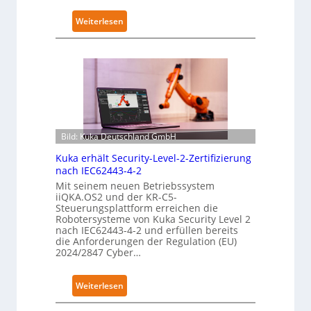
:
Weiterlesen
S
e
n
s
i
b
l
Bild: Kuka Deutschland GmbH
e
F
Kuka erhält Security-Level-2-Zertifizierung
i
nach IEC62443-4-2
n
Mit seinem neuen Betriebssystem
g
iiQKA.OS2 und der KR-C5-
Steuerungsplattform erreichen die
e
Robotersysteme von Kuka Security Level 2
r
nach IEC62443-4-2 und erfüllen bereits
g
die Anforderungen der Regulation (EU)
2024/2847 Cyber…
r
e
i
:
Weiterlesen
f
K