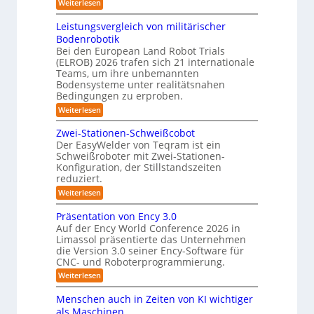
:
Weiterlesen
e
s
6
K
m
A
3
r
Leistungsvergleich von militärischer
u
D
a
Bodenrobotik
f
t
-
Bei den European Land Robot Trials
t
o
S
(ELROB) 2026 trafen sich 21 internationale
-
m
t
/
Teams, um ihre unbemannten
D
a
Bodensysteme unter realitätsnahen
e
r
Bedingungen zu erproben.
t
r
e
:
Weiterlesen
i
h
e
L
m
s
o
e
o
Zwei-Stationen-Schweißcobot
i
-
i
m
Der EasyWelder von Teqram ist ein
s
e
e
K
Schweißroboter mit Zwei-Stationen-
t
n
r
a
Konfiguration, der Stillstandszeiten
u
t
u
m
reduziert.
n
s
g
e
n
e
:
Weiterlesen
s
n
Z
g
r
v
s
w
Präsentation von Ency 3.0
s
e
a
o
e
r
Auf der Ency World Conference 2026 in
r
l
s
i
g
f
Limassol präsentierte das Unternehmen
-
ö
y
l
ü
die Version 3.0 seiner Ency-Software für
S
e
s
s
r
CNC- und Roboterprogrammierung.
t
i
I
u
t
a
:
Weiterlesen
c
n
t
n
e
P
h
d
i
r
v
g
u
m
Menschen auch in Zeiten von KI wichtiger
o
ä
o
s
e
n
f
als Maschinen
s