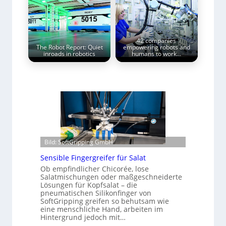
42 companies
The Robot Report: Quiet
empowering robots and
inroads in robotics
humans to work…
Bild: SoftGripping GmbH
Sensible Fingergreifer für Salat
Ob empfindlicher Chicorée, lose
Salatmischungen oder maßgeschneiderte
Lösungen für Kopfsalat – die
pneumatischen Silikonfinger von
SoftGripping greifen so behutsam wie
eine menschliche Hand, arbeiten im
Hintergrund jedoch mit…