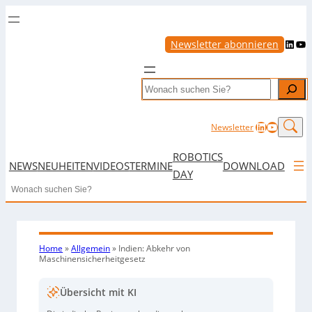
LinkedIn
YouTube
Newsletter abonnieren
Search
LinkedIn
YouTub
Newsletter
ROBOTICS
NEWS
NEUHEITEN
VIDEOS
TERMINE
DOWNLOAD
DAY
Search
Home
»
Allgemein
»
Indien: Abkehr von
Maschinensicherheitgesetz
Übersicht mit KI