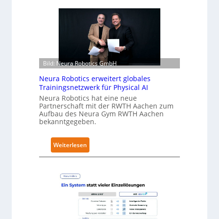
e
u
r
k
f
a
ü
e
r
r
S
h
a
Bild: Neura Robotics GmbH
ä
l
l
Neura Robotics erweitert globales
a
t
Trainingsnetzwerk für Physical AI
t
S
Neura Robotics hat eine neue
e
Partnerschaft mit der RWTH Aachen zum
Aufbau des Neura Gym RWTH Aachen
c
bekanntgegeben.
u
r
:
Weiterlesen
i
N
t
e
y
u
-
r
L
a
e
R
v
o
e