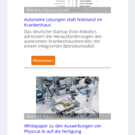
b
l
Bild: Elvio Robotics GmbH
o
-
t
2
Autonome Lösungen statt Notstand im
i
-
Krankenhaus
c
Z
Das deutsche Startup Elvio Robotics
adressiert die Herausforderungen des
s
e
autonomen Krankenhausbetriebs mit
e
r
einem integrierten Betriebsmodell.
r
t
w
i
:
Weiterlesen
e
f
A
i
i
u
t
z
t
e
i
o
r
e
n
t
r
o
g
u
m
l
n
e
o
g
Bild: ABB Robotics Deutschland GmbH
L
b
n
ö
a
Whitepaper zu den Auswirkungen von
a
s
Physical AI auf die Fertigung
l
c