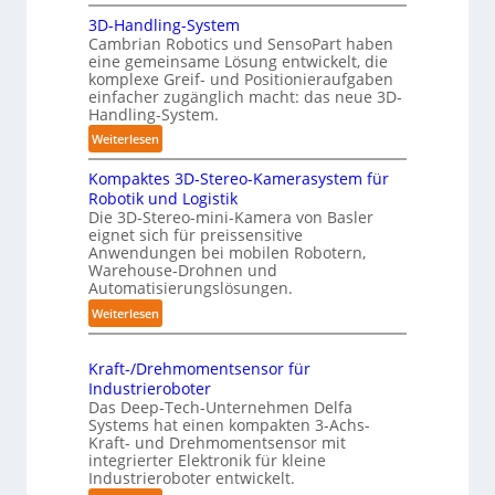
b
A
b
:
3D-Handling-System
o
u
o
T
Cambrian Robotics und SensoPart haben
t
t
t
r
eine gemeinsame Lösung entwickelt, die
e
o
komplexe Greif- und Positionieraufgaben
e
r
m
einfacher zugänglich macht: das neue 3D-
f
a
Handling-System.
f
t
:
Weiterlesen
p
i
3
u
s
Kompaktes 3D-Stereo-Kamerasystem für
D
n
i
Robotik und Logistik
-
k
e
Die 3D-Stereo-mini-Kamera von Basler
H
t
eignet sich für preissensitive
r
a
f
Anwendungen bei mobilen Robotern,
u
n
Warehouse-Drohnen und
ü
n
d
Automatisierungslösungen.
r
g
l
p
:
Weiterlesen
s
i
r
K
t
n
a
o
r
Kraft-/Drehmomentsensor für
g
x
m
e
Industrieroboter
-
i
p
f
Das Deep-Tech-Unternehmen Delfa
S
s
a
Systems hat einen kompakten 3-Achs-
f
y
n
k
Kraft- und Drehmomentsensor mit
2
s
integrierter Elektronik für kleine
a
t
0
t
Industrieroboter entwickelt.
h
e
2
e