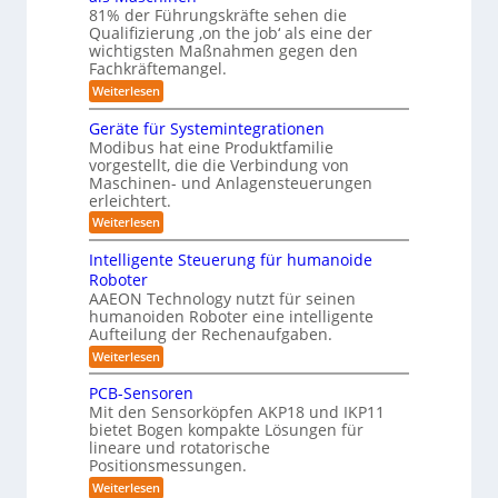
n
t
e
81% der Führungskräfte sehen die
n
ü
e
m
r
n
Qualifizierung ‚on the job‘ als eine der
n
i
i
r
-
t
l
wichtigsten Maßnahmen gegen den
e
S
R
a
i
r
Fachkräftemangel.
c
t
o
t
o
h
:
Weiterlesen
i
ä
b
b
w
M
o
r
o
e
e
o
n
Geräte für Systemintegrationen
i
t
i
n
v
s
t
e
Modibus hat eine Produktfamilie
ß
s
o
c
r
vorgestellt, die die Verbindung von
i
c
c
n
h
o
Maschinen- und Anlagensteuerungen
h
k
E
e
b
erleichtert.
e
n
r
u
o
n
c
B
:
Weiterlesen
n
t
a
y
o
G
u
d
3
d
e
Intelligente Steuerung für humanoide
c
.
e
r
L
h
Roboter
0
n
ä
o
i
AAEON Technology nutzt für seinen
r
t
n
g
o
humanoiden Roboter eine intelligente
e
Z
b
f
i
Aufteilung der Rechenaufgaben.
e
o
ü
s
i
:
Weiterlesen
t
r
t
I
t
i
S
e
n
k
PCB-Sensoren
y
i
n
t
s
Mit den Sensorköpfen AKP18 und IKP11
v
k
e
t
bietet Bogen kompakte Lösungen für
o
l
e
lineare und rotatorische
n
l
m
K
Positionsmessungen.
i
i
I
g
n
:
Weiterlesen
w
e