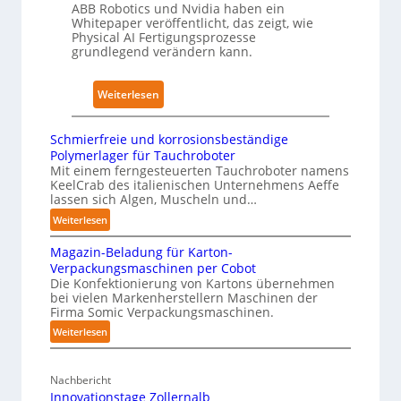
u
e
ABB Robotics und Nvidia haben ein
h
n
Whitepaper veröffentlicht, das zeigt, wie
s
I
Physical AI Fertigungsprozesse
g
T
E
grundlegend verändern kann.
e
r
C
n
a
6
:
Weiterlesen
s
i
2
W
t
n
4
h
a
Schmierfreie und korrosionsbeständige
i
4
i
t
Polymerlager für Tauchroboter
n
3
t
Mit einem ferngesteuerten Tauchroboter namens
t
g
-
KeelCrab des italienischen Unternehmens Aeffe
e
N
s
4
lassen sich Algen, Muscheln und…
p
o
n
-
:
Weiterlesen
a
t
e
2
S
p
s
Magazin-Beladung für Karton-
t
c
e
t
Verpackungsmaschinen per Cobot
z
h
r
Die Konfektionierung von Kartons übernehmen
a
m
w
bei vielen Markenherstellern Maschinen der
z
n
i
e
Firma Somic Verpackungsmaschinen.
u
e
d
r
:
Weiterlesen
d
r
i
k
M
f
e
m
f
a
r
n
K
Nachbericht
g
ü
e
A
Innovationstage Zollernalb
r
a