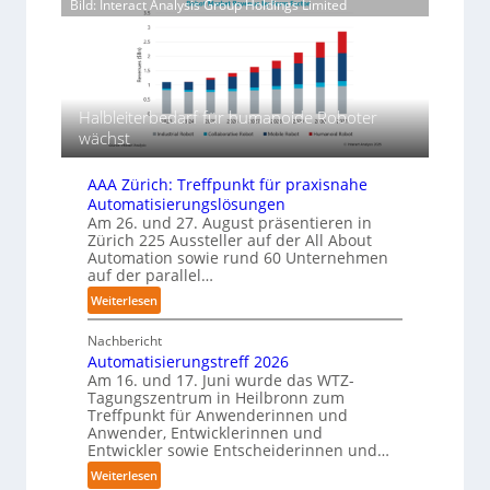
Bild: Interact Analysis Group Holdings Limited
e
l
e
e
e
r
r
A
P
r
p
I
o
n
a
a
l
a
c
y
u
l
k
Halbleiterbedarf für humanoide Roboter
m
b
f
u
wächst
e
d
n
r
i
g
l
AAA Zürich: Treffpunkt für praxisnahe
e
s
a
Automatisierungslösungen
F
m
Am 26. und 27. August präsentieren in
g
a
e
Zürich 225 Aussteller auf der All About
e
Automation sowie rund 60 Unternehmen
s
r
r
auf der parallel…
c
t
f
h
:
Weiterlesen
i
ü
i
A
r
g
n
Nachbericht
A
T
u
e
Automatisierungstreff 2026
A
a
n
Am 16. und 17. Juni wurde das WTZ-
n
Z
u
Tagungszentrum in Heilbronn zum
g
p
ü
c
Treffpunkt für Anwenderinnen und
e
r
h
Anwender, Entwicklerinnen und
r
i
Entwickler sowie Entscheiderinnen und…
r
C
c
o
:
Weiterlesen
o
h