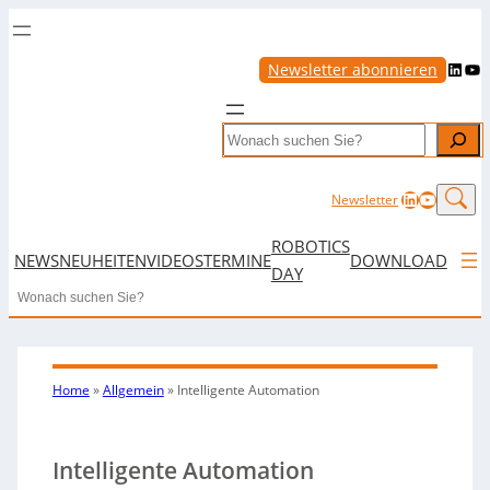
LinkedIn
YouTube
Newsletter abonnieren
Search
LinkedIn
YouTub
Newsletter
ROBOTICS
NEWS
NEUHEITEN
VIDEOS
TERMINE
DOWNLOAD
DAY
Search
Home
»
Allgemein
»
Intelligente Automation
Intelligente Automation