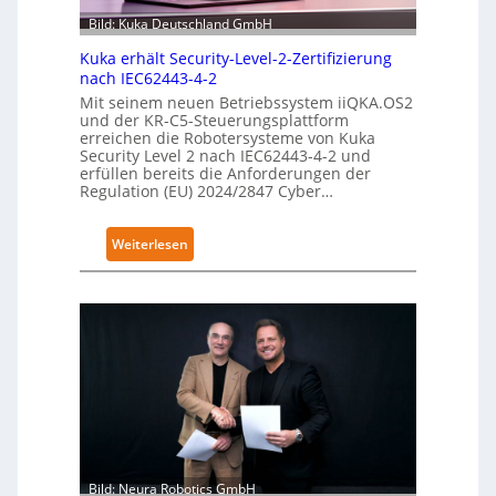
Bild: Kuka Deutschland GmbH
Kuka erhält Security-Level-2-Zertifizierung
nach IEC62443-4-2
Mit seinem neuen Betriebssystem iiQKA.OS2
und der KR-C5-Steuerungsplattform
erreichen die Robotersysteme von Kuka
Security Level 2 nach IEC62443-4-2 und
erfüllen bereits die Anforderungen der
Regulation (EU) 2024/2847 Cyber…
:
Weiterlesen
K
u
k
a
e
r
h
ä
l
t
Bild: Neura Robotics GmbH