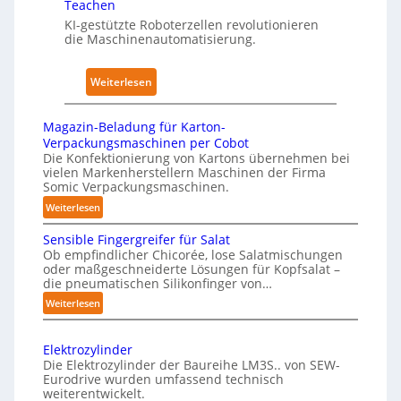
Teachen
s
n
l
KI-gestützte Roboterzellen revolutionieren
w
h
A
die Maschinenautomatisierung.
i
a
I
r
u
:
Weiterlesen
k
s
K
u
ü
n
Magazin-Beladung für Karton-
n
g
Verpackungsmaschinen per Cobot
s
Die Konfektionierung von Kartons übernehmen bei
e
vielen Markenherstellern Maschinen der Firma
t
n
Somic Verpackungsmaschinen.
l
v
:
Weiterlesen
i
o
M
c
n
Sensible Fingergreifer für Salat
a
h
Ob empfindlicher Chicorée, lose Salatmischungen
P
g
oder maßgeschneiderte Lösungen für Kopfsalat –
e
h
a
die pneumatischen Silikonfinger von…
I
y
z
:
Weiterlesen
n
i
s
S
t
n
i
e
-
e
c
Elektrozylinder
n
B
l
Die Elektrozylinder der Baureihe LM3S.. von SEW-
a
s
e
Eurodrive wurden umfassend technisch
l
l
i
weiterentwickelt.
l
i