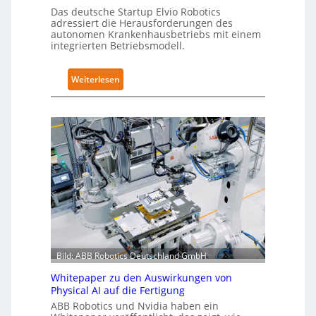
r
Das deutsche Startup Elvio Robotics
f
w
adressiert die Herausforderungen des
i
autonomen Krankenhausbetriebs mit einem
e
z
integrierten Betriebsmodell.
i
i
t
e
:
Weiterlesen
e
r
A
r
u
u
t
n
t
g
g
o
l
n
n
o
a
o
b
c
m
a
h
e
l
I
L
e
E
ö
s
C
s
T
6
Bild: ABB Robotics Deutschland GmbH
u
r
2
n
a
Whitepaper zu den Auswirkungen von
4
g
i
Physical AI auf die Fertigung
4
e
n
ABB Robotics und Nvidia haben ein
3
n