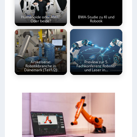
Humanoide oder AMR?
BWA-Studie zu KI und
Oder beide?
Robotik
Artikelserie:
Preview zur 5.
Robotikbranche in
Fachkonferenz Roboter
Dänemark (Teil1/2)
und Laser in…