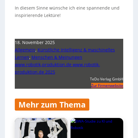
In diesem Sinne wünsche ich eine spannende und
inspirierende Lektüre!
18. November 2025
Allgemein
,
Künstliche Intelligenz & maschinelles
Lernen
,
Menschen & Meinungen
www.robotik-produktion.de www.robotik-
produktion.de 2025
TeDo Verlag GmbH
Zur Firmenwebsite
Mehr zum Thema