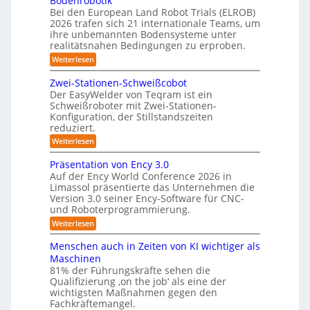
Bodenrobotik
t
Bei den European Land Robot Trials (ELROB)
-
t
2026 trafen sich 21 internationale Teams, um
S
l
ihre unbemannten Bodensysteme unter
t
realitätsnahen Bedingungen zu erproben.
e
e
-
:
Weiterlesen
r
L
S
e
e
Zwei-Stationen-Schweißcobot
y
i
o
Der EasyWelder von Teqram ist ein
s
s
Schweißroboter mit Zwei-Stationen-
-
t
t
Konfiguration, der Stillstandszeiten
u
K
e
reduziert.
n
a
g
m
:
Weiterlesen
m
s
Z
f
v
e
w
Präsentation von Ency 3.0
ü
e
e
r
r
Auf der Ency World Conference 2026 in
r
i
a
g
Limassol präsentierte das Unternehmen die
-
R
l
Version 3.0 seiner Ency-Software für CNC-
s
S
e
e
und Roboterprogrammierung.
t
y
i
i
a
:
Weiterlesen
c
s
t
n
P
h
t
i
r
r
v
Menschen auch in Zeiten von KI wichtiger als
o
e
ä
o
ä
n
Maschinen
s
n
m
e
u
81% der Führungskräfte sehen die
e
m
f
n
Qualifizierung ‚on the job‘ als eine der
n
i
m
-
ü
t
l
wichtigsten Maßnahmen gegen den
e
S
a
i
r
Fachkräftemangel.
c
b
t