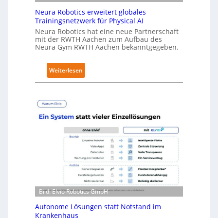
S
Neura Robotics erweitert globales
e
Trainingsnetzwerk für Physical AI
c
Neura Robotics hat eine neue Partnerschaft
u
mit der RWTH Aachen zum Aufbau des
r
Neura Gym RWTH Aachen bekanntgegeben.
i
t
:
Weiterlesen
y
N
-
e
L
u
e
r
v
a
e
R
l
o
-
b
2
o
-
t
Z
i
e
Bild: Elvio Robotics GmbH
c
r
s
t
Autonome Lösungen statt Notstand im
e
Krankenhaus
i