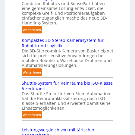
Cambrian Robotics und SensoPart haben
t
m
eine gemeinsame Lösung entwickelt, die
o
e
komplexe Greif- und Positionieraufgaben
m
r
einfacher zugänglich macht: das neue 3D-
a
Handling-System.
l
t
a
:
Weiterlesen
i
g
3
s
Kompaktes 3D-Stereo-Kamerasystem für
e
D
i
Robotik und Logistik
r
-
e
Die 3D-Stereo-mini-Kamera von Basler eignet
f
H
sich für preissensitive Anwendungen bei
r
ü
a
mobilen Robotern, Warehouse-Drohnen und
u
r
n
Automatisierungslösungen.
n
T
d
:
Weiterlesen
g
a
l
K
s
u
i
Shuttle-System für Reinräume bis ISO-Klasse
o
t
c
n
5 zertifiziert
m
r
h
g
Das Shuttle Stein Link von Stein Automation
p
e
r
hat die Reinraumklassifizierung nach ISO-
-
a
f
Klasse 5 erhalten und erweitert damit seine
o
S
k
Einsatzmöglichkeiten.
f
b
y
t
2
o
:
Weiterlesen
s
e
0
t
S
t
s
2
e
h
e
3
Leistungsvergleich von militärischer
6
r
u
m
D