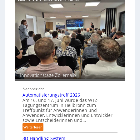
k
i
g
o
v
s
r
e
m
r
a
s
o
s
T
s
c
e
i
h
a
o
i
c
n
n
h
s
e
b
e
n
e
n
p
Innovationstage Zollernalb
s
e
t
r
ä
Nachbericht
C
n
Automatisierungstreff 2026
o
d
Am 16. und 17. Juni wurde das WTZ-
b
i
Tagungszentrum in Heilbronn zum
o
Treffpunkt für Anwenderinnen und
g
t
Anwender, Entwicklerinnen und Entwickler
e
sowie Entscheiderinnen und…
P
:
Weiterlesen
o
A
l
3D-Handling-System
u
y