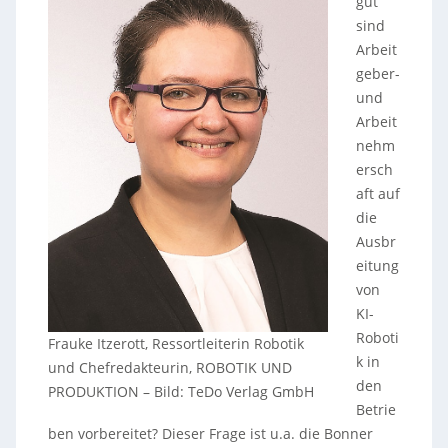
gut
sind
Arbeit
geber-
und
Arbeit
nehm
ersch
aft auf
die
Ausbr
eitung
von
KI-
Roboti
Frauke Itzerott, Ressortleiterin Robotik
k in
und Chefredakteurin, ROBOTIK UND
den
PRODUKTION – Bild: TeDo Verlag GmbH
Betrie
ben vorbereitet? Dieser Frage ist u.a. die Bonner