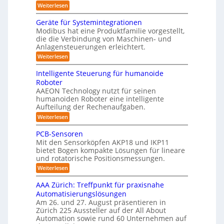
t
h
R
:
Weiterlesen
i
ä
i
w
M
o
o
r
e
s
e
n
Geräte für Systemintegrationen
i
b
i
n
I
v
s
Modibus hat eine Produktfamilie vorgestellt,
ß
o
s
o
c
S
die die Verbindung von Maschinen- und
c
c
n
t
h
o
Anlagensteuerungen erleichtert.
O
h
E
e
i
b
e
-
n
:
r
Weiterlesen
o
n
k
c
G
B
K
t
a
y
e
o
u
Intelligente Steuerung für humanoide
l
u
3
r
d
n
Roboter
c
.
ä
a
e
h
d
AAEON Technology nutzt für seinen
0
t
n
s
i
humanoiden Roboter eine intelligente
e
r
L
n
s
f
o
Aufteilung der Rechenaufgaben.
o
Z
ü
b
e
:
Weiterlesen
e
g
r
o
5
I
i
S
t
i
n
t
z
PCB-Sensoren
y
i
s
t
e
s
k
e
Mit den Sensorköpfen AKP18 und IKP11
e
n
t
t
bietet Bogen kompakte Lösungen für lineare
r
l
v
e
i
und rotatorische Positionsmessungen.
l
o
t
m
i
k
n
:
Weiterlesen
i
i
g
K
P
n
f
e
I
C
t
AAA Zürich: Treffpunkt für praxisnahe
n
w
B
i
e
Automatisierungslösungen
t
i
-
g
z
e
c
Am 26. und 27. August präsentieren in
S
r
S
i
h
Zürich 225 Aussteller auf der All About
e
a
t
t
n
t
e
Automation sowie rund 60 Unternehmen auf
e
i
s
i