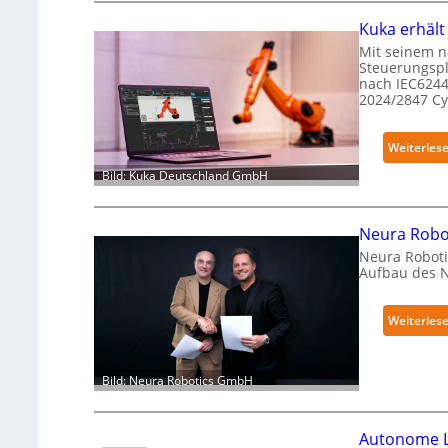
Kuka erhält
Mit seinem n
Steuerungspl
nach IEC6244
2024/2847 C
Weiterles
Bild: Kuka Deutschland GmbH
Neura Robot
Neura Roboti
Aufbau des 
Weiterles
Bild: Neura Robotics GmbH
Autonome L