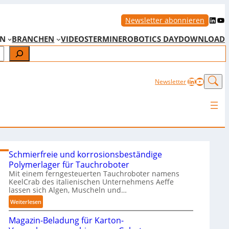
LinkedIn
YouTube
Newsletter abonnieren
EN
BRANCHEN
VIDEOS
TERMINE
ROBOTICS DAY
DOWNLOAD
LinkedIn
YouTub
Newsletter
Schmierfreie und korrosionsbeständige
Polymerlager für Tauchroboter
Mit einem ferngesteuerten Tauchroboter namens
KeelCrab des italienischen Unternehmens Aeffe
lassen sich Algen, Muscheln und…
:
Weiterlesen
S
Magazin-Beladung für Karton-
c