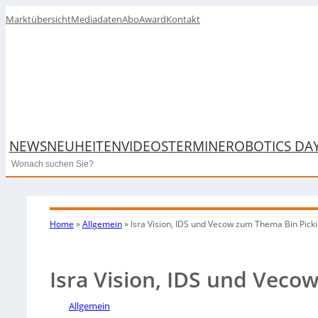
Marktübersicht
Mediadaten
Abo
Award
Kontakt
NEWS
NEUHEITEN
VIDEOS
TERMINE
ROBOTICS DA
Search
Home
»
Allgemein
»
Isra Vision, IDS und Vecow zum Thema Bin Pick
Isra Vision, IDS und Veco
Allgemein