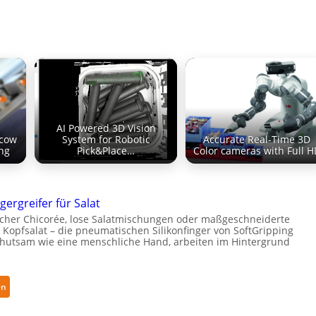
AI Powered 3D Vision
ecow
System for Robotic
Accurate Real-Time 3D
ng
Pick&Place…
Color cameras with Full H
gergreifer für Salat
cher Chicorée, lose Salatmischungen oder maßgeschneiderte
 Kopfsalat – die pneumatischen Silikonfinger von SoftGripping
ehutsam wie eine menschliche Hand, arbeiten im Hintergrund
:
en
S
e