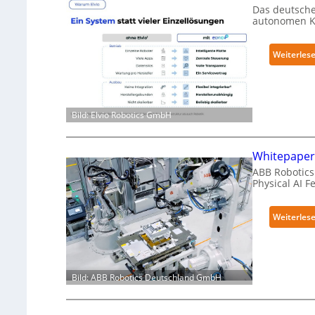
Das deutsche
autonomen Kr
Weiterles
Bild: Elvio Robotics GmbH
Whitepaper 
ABB Robotics 
Physical AI 
Weiterles
Bild: ABB Robotics Deutschland GmbH