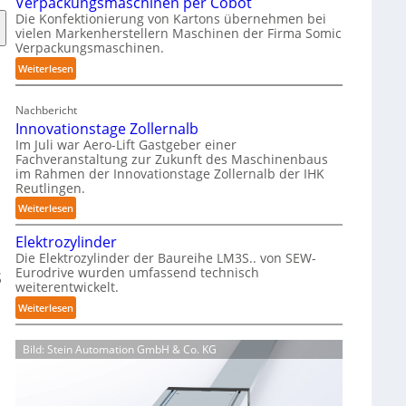
Verpackungsmaschinen per Cobot
h
Die Konfektionierung von Kartons übernehmen bei
m
vielen Markenherstellern Maschinen der Firma Somic
i
Verpackungsmaschinen.
e
:
Weiterlesen
r
M
f
a
r
Nachbericht
g
e
Innovationstage Zollernalb
a
i
Im Juli war Aero-Lift Gastgeber einer
z
e
Fachveranstaltung zur Zukunft des Maschinenbaus
i
im Rahmen der Innovationstage Zollernalb der IHK
u
Reutlingen.
n
n
-
:
Weiterlesen
d
B
I
k
Elektrozylinder
e
n
o
Die Elektrozylinder der Baureihe LM3S.. von SEW-
l
n
r
Eurodrive wurden umfassend technisch
a
S
o
r
weiterentwickelt.
d
v
o
:
Weiterlesen
u
a
s
E
n
t
i
l
g
i
o
Bild: Stein Automation GmbH & Co. KG
e
f
o
n
k
ü
n
s
t
r
s
b