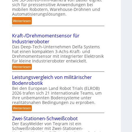
r
sich für preissensitive Anwendungen bei
a
f
u
mobilen Robotern, Warehouse-Drohnen und
n
ü
Automatisierungslösungen.
n
d
r
g
:
Weiterlesen
l
p
s
K
i
r
t
o
n
a
Kraft-/Drehmomentsensor für
r
m
g
x
Industrieroboter
e
p
-
i
Das Deep-Tech-Unternehmen Delfa Systems
f
a
S
s
hat einen kompakten 3-Achs-Kraft- und
f
k
Drehmomentsensor mit integrierter Elektronik
y
n
2
t
für kleine Industrieroboter entwickelt.
s
a
0
e
:
Weiterlesen
t
h
2
K
s
e
e
r
6
Leistungsvergleich von militärischer
3
m
A
a
D
Bodenrobotik
f
u
t
-
Bei den European Land Robot Trials (ELROB)
t
-
2026 trafen sich 21 internationale Teams, um
S
o
/
ihre unbemannten Bodensysteme unter
t
D
m
realitätsnahen Bedingungen zu erproben.
r
e
a
e
:
Weiterlesen
r
h
L
t
e
m
e
Zwei-Stationen-Schweißcobot
i
o
i
o
Der EasyWelder von Teqram ist ein
s
m
s
-
Schweißroboter mit Zwei-Stationen-
e
t
i