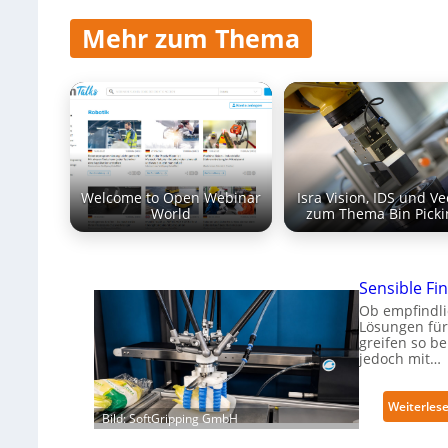
Mehr zum Thema
Welcome to Open Webinar
Isra Vision, IDS und V
World
zum Thema Bin Picki
Sensible Fin
Ob empfindli
Lösungen für
greifen so b
jedoch mit…
Weiterles
Bild: SoftGripping GmbH