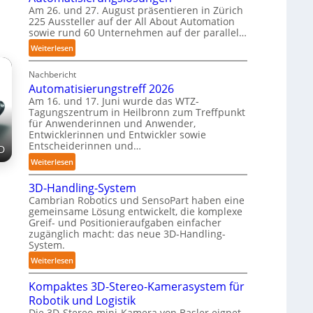
Am 26. und 27. August präsentieren in Zürich
n
T
225 Aussteller auf der All About Automation
e
a
sowie rund 60 Unternehmen auf der parallel…
n
u
:
Weiterlesen
p
c
A
e
h
Nachbericht
A
r
r
Automatisierungstreff 2026
A
C
o
Am 16. und 17. Juni wurde das WTZ-
Z
o
b
Tagungszentrum in Heilbronn zum Treffpunkt
ü
b
o
für Anwenderinnen und Anwender,
r
o
t
Entwicklerinnen und Entwickler sowie
i
t
Entscheiderinnen und…
e
D
c
r
:
Weiterlesen
h
A
:
3D-Handling-System
u
T
Cambrian Robotics und SensoPart haben eine
t
r
gemeinsame Lösung entwickelt, die komplexe
o
e
Greif- und Positionieraufgaben einfacher
m
zugänglich macht: das neue 3D-Handling-
f
a
System.
f
t
:
p
Weiterlesen
i
3
u
s
Kompaktes 3D-Stereo-Kamerasystem für
D
n
i
Robotik und Logistik
-
k
e
Die 3D-Stereo-mini-Kamera von Basler eignet
H
t