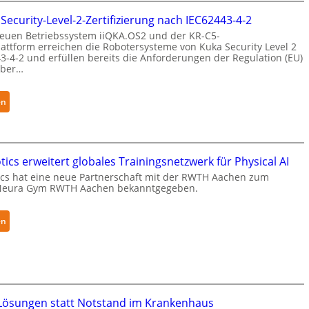
n
 Security-Level-2-Zertifizierung nach IEC62443-4-2
s
euen Betriebssystem iiQKA.OS2 und der KR-C5-
i
attform erreichen die Robotersysteme von Kuka Security Level 2
3-4-2 und erfüllen bereits die Anforderungen der Regulation (EU)
b
yber…
l
e
F
:
en
i
K
n
u
g
k
e
a
ics erweitert globales Trainingsnetzwerk für Physical AI
r
e
cs hat eine neue Partnerschaft mit der RWTH Aachen zum
Neura Gym RWTH Aachen bekanntgegeben.
g
r
r
h
e
ä
:
en
i
l
N
f
t
e
e
S
u
r
e
r
f
c
a
ösungen statt Notstand im Krankenhaus
ü
u
R