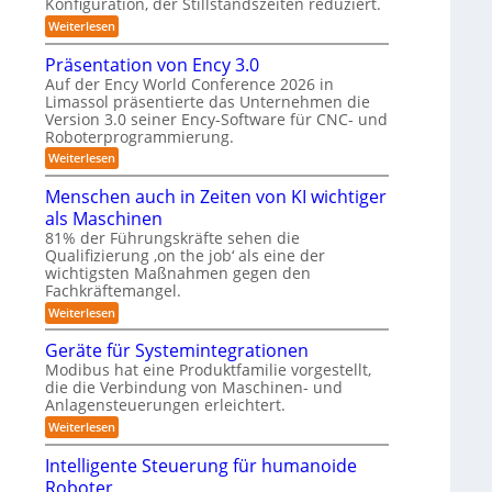
K
n
Konfiguration, der Stillstandszeiten reduziert.
u
e
t
n
a
:
Weiterlesen
r
s
g
Z
m
e
s
u
w
Präsentation von Ency 3.0
n
v
e
e
n
s
e
Auf der Ency World Conference 2026 in
r
i
g
o
r
Limassol präsentierte das Unternehmen die
-
a
r
g
s
Version 3.0 seiner Ency-Software für CNC- und
S
f
l
s
t
l
Roboterprogrammierung.
ü
e
y
a
ö
r
i
:
Weiterlesen
t
s
I
c
P
s
i
n
h
r
t
Menschen auch in Zeiten von KI wichtiger
o
u
d
v
ä
n
e
als Maschinen
u
o
n
s
e
m
s
n
e
81% der Führungskräfte sehen die
g
n
t
m
n
f
Qualifizierung ‚on the job‘ als eine der
-
e
r
i
t
S
wichtigsten Maßnahmen gegen den
ü
i
l
a
n
c
Fachkräftemangel.
r
e
i
t
h
r
t
i
:
Weiterlesen
R
w
o
ä
o
M
e
o
b
r
n
e
Geräte für Systemintegrationen
i
o
i
b
v
n
ß
Modibus hat eine Produktfamilie vorgestellt,
t
s
o
s
o
c
die die Verbindung von Maschinen- und
e
c
n
c
o
t
r
h
E
Anlagensteuerungen erleichtert.
h
b
e
n
e
i
o
:
Weiterlesen
r
c
n
k
t
G
B
y
a
e
u
Intelligente Steuerung für humanoide
o
3
u
r
d
.
c
n
Roboter
ä