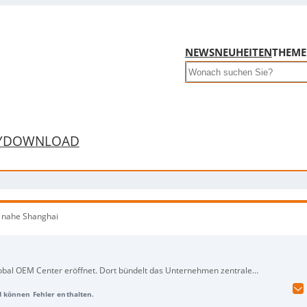
NEWS
NEUHEITEN
THEM
Search
Y
DOWNLOAD
r nahe Shanghai
obal OEM Center eröffnet. Dort bündelt das Unternehmen zentrale
stiegsportfolios unter der Marke
Anton by Jungheinrich
. Der Beitrag basiert
nd können Fehler enthalten.