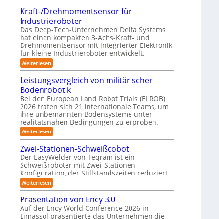
t
o
n
a
Kraft-/Drehmomentsensor für
r
m
g
x
Industrieroboter
e
p
-
i
Das Deep-Tech-Unternehmen Delfa Systems
f
a
S
s
hat einen kompakten 3-Achs-Kraft- und
f
k
Drehmomentsensor mit integrierter Elektronik
y
n
2
t
für kleine Industrieroboter entwickelt.
s
a
0
e
:
Weiterlesen
t
h
2
K
s
e
e
r
6
Leistungsvergleich von militärischer
3
m
A
a
D
Bodenrobotik
f
u
t
-
Bei den European Land Robot Trials (ELROB)
t
-
2026 trafen sich 21 internationale Teams, um
S
o
/
ihre unbemannten Bodensysteme unter
t
D
m
realitätsnahen Bedingungen zu erproben.
r
e
a
e
:
Weiterlesen
r
h
L
t
e
m
e
Zwei-Stationen-Schweißcobot
i
o
i
o
Der EasyWelder von Teqram ist ein
s
m
s
-
Schweißroboter mit Zwei-Stationen-
e
t
i
K
n
Konfiguration, der Stillstandszeiten reduziert.
u
e
t
n
a
:
Weiterlesen
r
s
g
Z
m
e
s
u
w
Präsentation von Ency 3.0
n
v
e
e
n
s
e
Auf der Ency World Conference 2026 in
r
i
g
o
r
Limassol präsentierte das Unternehmen die
-
a