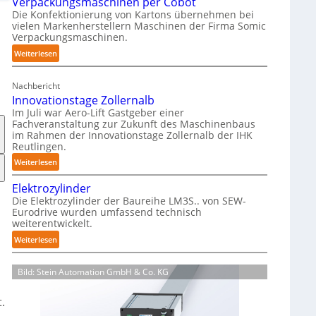
Verpackungsmaschinen per Cobot
h
Die Konfektionierung von Kartons übernehmen bei
m
vielen Markenherstellern Maschinen der Firma Somic
i
Verpackungsmaschinen.
e
:
Weiterlesen
r
M
f
a
r
Nachbericht
g
e
Innovationstage Zollernalb
a
i
Im Juli war Aero-Lift Gastgeber einer
z
e
Fachveranstaltung zur Zukunft des Maschinenbaus
i
im Rahmen der Innovationstage Zollernalb der IHK
u
Reutlingen.
n
n
-
:
Weiterlesen
d
B
I
k
Elektrozylinder
e
n
o
Die Elektrozylinder der Baureihe LM3S.. von SEW-
l
n
r
Eurodrive wurden umfassend technisch
a
o
r
weiterentwickelt.
d
v
o
:
Weiterlesen
u
a
s
E
n
t
i
l
g
i
o
Bild: Stein Automation GmbH & Co. KG
e
f
o
n
k
ü
n
s
.
t
r
s
b