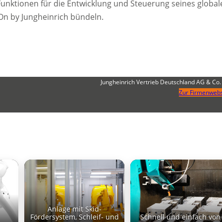
unktionen für die Entwicklung und Steuerung seines global
On by Jungheinrich bündeln.
Jungheinrich Vertrieb Deutschland AG & Co.
Zur Firmenwebs
Anlage mit Skid-
Fördersystem, Schleif- und
Schnell und einfach von