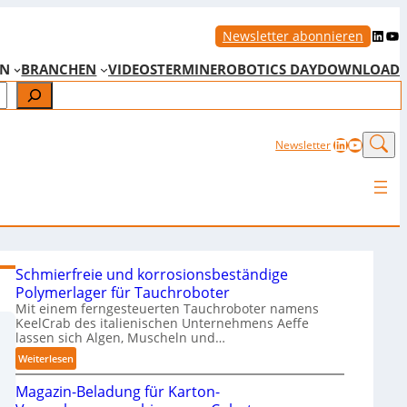
LinkedIn
YouTube
Newsletter abonnieren
EN
BRANCHEN
VIDEOS
TERMINE
ROBOTICS DAY
DOWNLOAD
LinkedIn
YouTub
Newsletter
Schmierfreie und korrosionsbeständige
Polymerlager für Tauchroboter
Mit einem ferngesteuerten Tauchroboter namens
KeelCrab des italienischen Unternehmens Aeffe
lassen sich Algen, Muscheln und…
:
Weiterlesen
S
Magazin-Beladung für Karton-
c