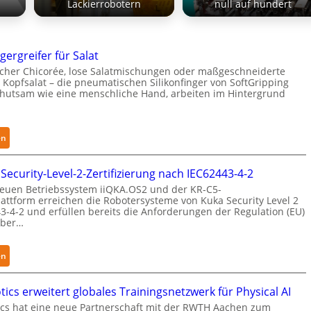
Lackierrobotern
null auf hundert
gergreifer für Salat
cher Chicorée, lose Salatmischungen oder maßgeschneiderte
 Kopfsalat – die pneumatischen Silikonfinger von SoftGripping
ehutsam wie eine menschliche Hand, arbeiten im Hintergrund
:
en
S
e
Security-Level-2-Zertifizierung nach IEC62443-4-2
n
euen Betriebssystem iiQKA.OS2 und der KR-C5-
s
attform erreichen die Robotersysteme von Kuka Security Level 2
i
3-4-2 und erfüllen bereits die Anforderungen der Regulation (EU)
yber…
b
l
e
:
en
F
K
i
u
ics erweitert globales Trainingsnetzwerk für Physical AI
n
k
cs hat eine neue Partnerschaft mit der RWTH Aachen zum