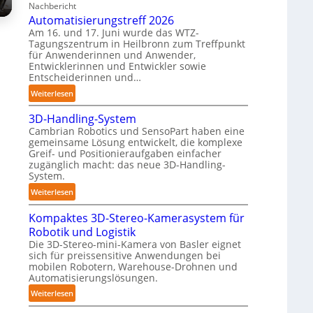
Nachbericht
A
n
T
Automatisierungstreff 2026
A
e
a
Am 16. und 17. Juni wurde das WTZ-
Z
n
u
Tagungszentrum in Heilbronn zum Treffpunkt
ü
p
c
für Anwenderinnen und Anwender,
r
e
Entwicklerinnen und Entwickler sowie
h
i
Entscheiderinnen und…
r
r
c
C
o
:
Weiterlesen
h
o
b
A
:
b
3D-Handling-System
o
u
T
o
Cambrian Robotics und SensoPart haben eine
t
t
r
gemeinsame Lösung entwickelt, die komplexe
t
e
o
e
Greif- und Positionieraufgaben einfacher
r
m
zugänglich macht: das neue 3D-Handling-
f
a
System.
f
t
:
p
Weiterlesen
i
3
u
s
Kompaktes 3D-Stereo-Kamerasystem für
D
n
i
Robotik und Logistik
-
k
e
Die 3D-Stereo-mini-Kamera von Basler eignet
H
t
r
sich für preissensitive Anwendungen bei
a
f
u
mobilen Robotern, Warehouse-Drohnen und
n
ü
Automatisierungslösungen.
n
d
r
g
:
Weiterlesen
l
p
s
K
i
r