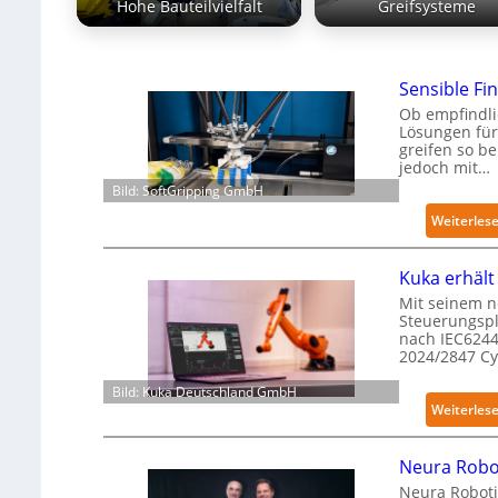
Hohe Bauteilvielfalt
Greifsysteme
Sensible Fin
Ob empfindli
Lösungen für
greifen so b
jedoch mit…
Bild: SoftGripping GmbH
Weiterles
Kuka erhält 
Mit seinem n
Steuerungspl
nach IEC6244
2024/2847 C
Bild: Kuka Deutschland GmbH
Weiterles
Neura Robot
Neura Roboti