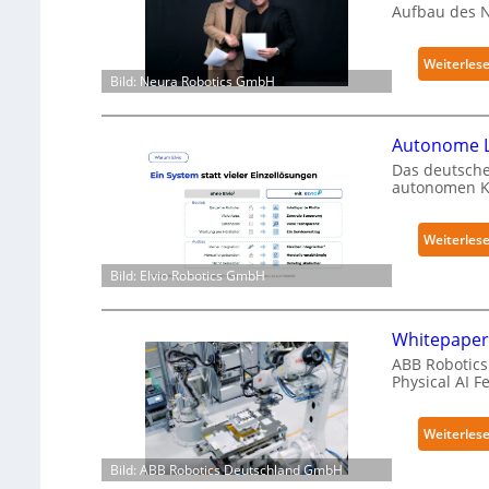
Aufbau des 
Weiterles
Bild: Neura Robotics GmbH
Autonome L
Das deutsche
autonomen Kr
Weiterles
Bild: Elvio Robotics GmbH
Whitepaper 
ABB Robotics 
Physical AI 
Weiterles
Bild: ABB Robotics Deutschland GmbH