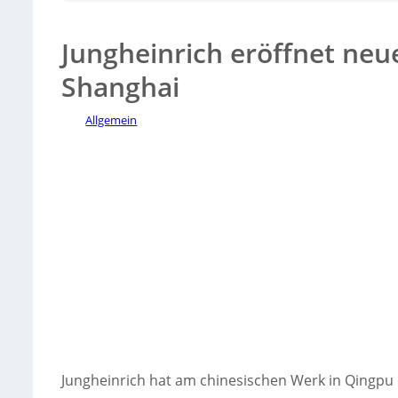
Jungheinrich eröffnet ne
Shanghai
Allgemein
Sorry, no results.
Please try another keyword
Jungheinrich hat am chinesischen Werk in Qingpu b