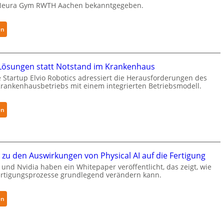
g
a
Neura Gym RWTH Aachen bekanntgegeben.
e
e
r
r
:
en
g
h
N
r
ä
e
e
l
u
i
t
ösungen statt Notstand im Krankenhaus
r
f
S
 Startup Elvio Robotics adressiert die Herausforderungen des
a
e
ankenhausbetriebs mit einem integrierten Betriebsmodell.
e
R
r
c
o
f
u
:
en
b
ü
r
A
o
r
i
u
t
S
t
t
i
a
y
o
zu den Auswirkungen von Physical AI auf die Fertigung
c
l
-
n
s
und Nvidia haben ein Whitepaper veröffentlicht, das zeigt, wie
a
L
o
Fertigungsprozesse grundlegend verändern kann.
e
t
e
m
r
v
e
w
:
en
e
L
e
W
l
ö
i
h
-