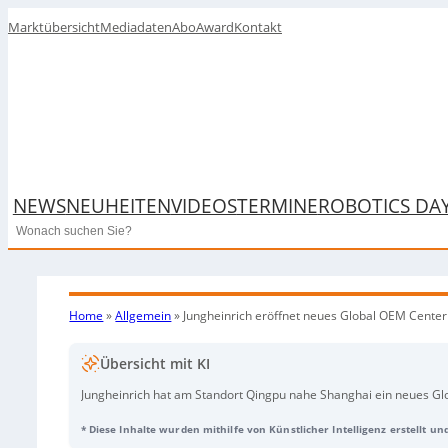
Marktübersicht
Mediadaten
Abo
Award
Kontakt
NEWS
NEUHEITEN
VIDEOS
TERMINE
ROBOTICS DA
Search
Home
»
Allgemein
»
Jungheinrich eröffnet neues Global OEM Cente
Übersicht mit KI
Jungheinrich hat am Standort Qingpu nahe Shanghai ein neues Gl
Funktionen für die Entwicklung und Steuerung seines globalen Ein
* Diese Inhalte wurden mithilfe von Künstlicher Intelligenz erstellt u
auf einer KI-generierten Audioaufnahme des tedor Verlags.