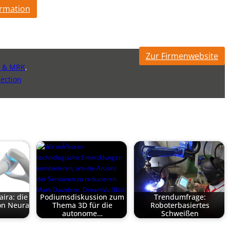
ormation
Zur Firmenwebsite
s & MRK
,
pection
ira: die
Podiumsdiskussion zum
Trendumfrage:
on Neura
Thema 3D für die
Roboterbasiertes
autonome…
Schweißen