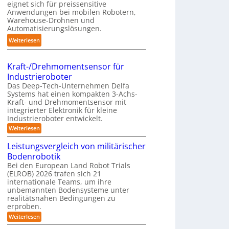
n
eignet sich für preissensitive
n
p
Anwendungen bei mobilen Robotern,
g
d
r
Warehouse-Drohnen und
s
l
Automatisierungslösungen.
a
t
i
x
:
Weiterlesen
r
n
i
K
e
g
s
o
f
-
Kraft-/Drehmomentsensor für
n
m
f
S
Industrieroboter
a
p
2
y
Das Deep-Tech-Unternehmen Delfa
h
a
0
s
Systems hat einen kompakten 3-Achs-
e
k
2
Kraft- und Drehmomentsensor mit
t
A
t
integrierter Elektronik für kleine
6
e
u
Industrieroboter entwickelt.
e
m
t
s
:
Weiterlesen
o
K
3
r
m
Leistungsvergleich von militärischer
D
a
a
Bodenrobotik
-
f
t
t
Bei den European Land Robot Trials
S
-
(ELROB) 2026 trafen sich 21
i
t
/
internationale Teams, um ihre
s
D
e
unbemannten Bodensysteme unter
r
i
r
realitätsnahen Bedingungen zu
e
e
e
erproben.
h
r
m
o
:
Weiterlesen
o
u
L
-
m