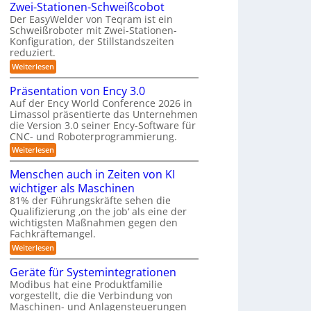
e
n
Zwei-Stationen-Schweißcobot
K
e
i
g
n
Der EasyWelder von Teqram ist ein
a
s
t
Schweißroboter mit Zwei-Stationen-
s
t
m
s
Konfiguration, der Stillstandszeiten
u
l
e
e
n
reduziert.
ö
n
r
g
:
Weiterlesen
s
s
s
a
Z
o
v
u
w
s
r
Präsentation von Ency 3.0
e
e
f
n
r
y
Auf der Ency World Conference 2026 in
i
ü
g
g
s
Limassol präsentierte das Unternehmen
-
r
l
e
die Version 3.0 seiner Ency-Software für
S
I
t
e
t
n
CNC- und Roboterprogrammierung.
n
i
e
a
d
c
:
Weiterlesen
m
t
u
h
P
i
s
f
v
r
Menschen auch in Zeiten von KI
o
t
o
ü
ä
n
r
wichtiger als Maschinen
n
s
r
e
i
m
e
81% der Führungskräfte sehen die
n
e
R
i
n
Qualifizierung ‚on the job‘ als eine der
-
r
l
t
o
S
wichtigsten Maßnahmen gegen den
o
i
a
b
c
b
Fachkräftemangel.
t
t
h
o
o
ä
i
:
Weiterlesen
w
t
r
o
M
t
e
e
i
n
e
Geräte für Systemintegrationen
i
i
r
s
v
n
ß
Modibus hat eine Produktfamilie
c
k
o
s
c
h
vorgestellt, die die Verbindung von
n
c
u
o
e
E
Maschinen- und Anlagensteuerungen
h
b
n