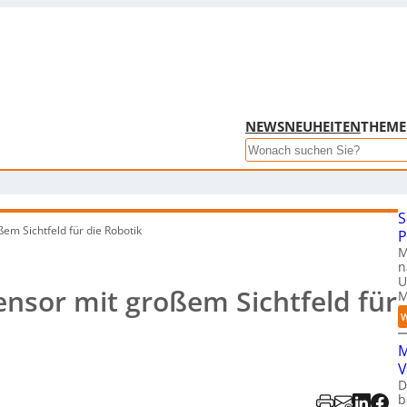
NEWS
NEUHEITEN
THEM
Search
S
em Sichtfeld für die Robotik
P
M
n
U
ensor mit großem Sichtfeld für
M
W
M
V
D
b