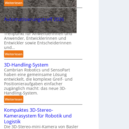
n
:
Weiterlesen
u
p
A
c
e
Nachbericht
A
h
r
Automatisierungstreff 2026
A
r
C
Am 16. und 17. Juni wurde das WTZ-
Z
o
Tagungszentrum in Heilbronn zum
o
ü
b
Treffpunkt für Anwenderinnen und
b
r
o
Anwender, Entwicklerinnen und
o
i
t
Entwickler sowie Entscheiderinnen
t
c
e
und…
h
r
:
Weiterlesen
:
A
T
3D-Handling-System
u
r
Cambrian Robotics und SensoPart
t
e
haben eine gemeinsame Lösung
o
entwickelt, die komplexe Greif- und
f
m
Positionieraufgaben einfacher
f
a
zugänglich macht: das neue 3D-
p
t
Handling-System.
u
i
:
Weiterlesen
n
s
3
k
i
Kompaktes 3D-Stereo-
D
t
e
Kamerasystem für Robotik und
-
f
r
Logistik
H
ü
u
Die 3D-Stereo-mini-Kamera von Basler
a
r