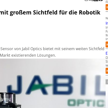
F
W
 mit großem Sichtfeld für die Robotik
N
I
I
F
M
I
W
Sensor von Jabil Optics bietet mit seinem weiten Sichtfeld
E
 Markt existierenden Lösungen.
D
S
w
W