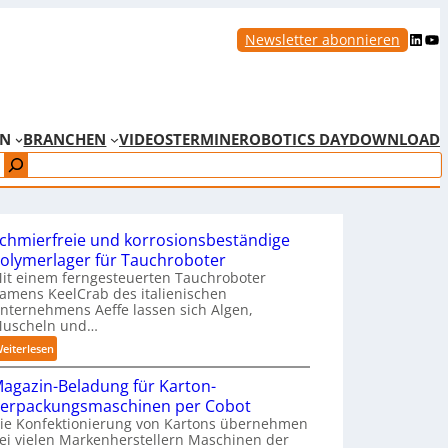
LinkedIn
YouTube
Newsletter abonnieren
EN
BRANCHEN
VIDEOS
TERMINE
ROBOTICS DAY
DOWNLOAD
chmierfreie und korrosionsbeständige
olymerlager für Tauchroboter
it einem ferngesteuerten Tauchroboter
amens KeelCrab des italienischen
nternehmens Aeffe lassen sich Algen,
uscheln und…
:
eiterlesen
S
agazin-Beladung für Karton-
c
erpackungsmaschinen per Cobot
h
ie Konfektionierung von Kartons übernehmen
m
ei vielen Markenherstellern Maschinen der
i