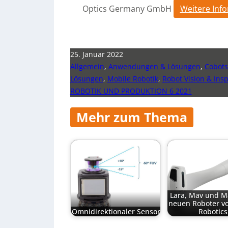
Optics Germany GmbH
Weitere Inf
25. Januar 2022
Allgemein
,
Anwendungen & Lösungen
,
Cobot
Lösungen
,
Mobile Robotik
,
Robot Vision & Ins
ROBOTIK UND PRODUKTION 6 2021
Mehr zum Thema
Lara, Mav und Ma
neuen Roboter v
Omnidirektionaler Sensor
Robotics