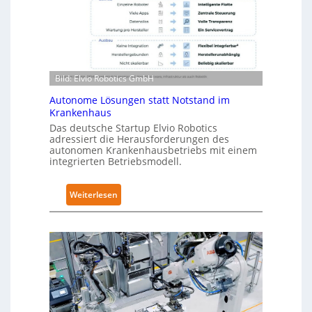
o
-
b
2
o
-
t
Z
i
e
Bild: Elvio Robotics GmbH
c
r
s
t
Autonome Lösungen statt Notstand im
e
Krankenhaus
i
r
f
Das deutsche Startup Elvio Robotics
w
adressiert die Herausforderungen des
i
autonomen Krankenhausbetriebs mit einem
e
z
integrierten Betriebsmodell.
i
i
t
e
:
Weiterlesen
e
r
A
r
u
u
t
n
t
g
g
o
l
n
n
o
a
o
b
c
m
a
h
e