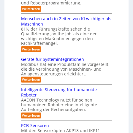
l
und Roboterprogrammierung.
s
t
e
e
a
y
:
Weiterlesen
i
i
t
P
c
s
i
n
r
h
Menschen auch in Zeiten von KI wichtiger als
o
t
ä
r
v
n
Maschinen
e
s
o
e
ä
81% der Führungskräfte sehen die
e
n
m
n
u
Qualifizierung ‚on the job‘ als eine der
n
m
-
f
t
wichtigsten Maßnahmen gegen den
i
m
S
a
ü
l
Fachkräftemangel.
c
e
t
i
r
h
:
Weiterlesen
b
i
t
w
M
R
o
ä
i
e
e
n
Geräte für Systemintegrationen
o
r
i
s
n
v
i
Modibus hat eine Produktfamilie vorgestellt,
b
ß
s
o
I
s
die die Verbindung von Maschinen- und
c
c
o
n
c
S
o
Anlagensteuerungen erleichtert.
h
E
t
h
b
e
O
n
:
Weiterlesen
e
i
o
n
c
G
-
r
t
a
k
y
e
B
Intelligente Steuerung für humanoide
K
u
3
r
o
u
Roboter
c
l
.
ä
d
n
h
AAEON Technology nutzt für seinen
0
t
a
e
i
d
humanoiden Roboter eine intelligente
e
n
s
n
f
Aufteilung der Rechenaufgaben.
r
L
Z
s
ü
o
:
o
Weiterlesen
e
r
b
e
I
i
g
S
o
5
n
t
PCB-Sensoren
y
t
i
t
e
z
s
Mit den Sensorköpfen AKP18 und IKP11
i
e
n
s