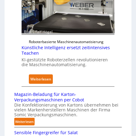
r
i
r
z
m
P
u
K
h
d
r
y
e
a
s
Bild: ©Ralf Högel
n
n
i
A
Roboterbasierte Maschinenautomatisierung
k
c
Künstliche Intelligenz ersetzt zeitintensives
u
e
a
Teachen
s
n
l
KI-gestützte Roboterzellen revolutionieren
w
h
A
die Maschinenautomatisierung.
i
a
I
r
u
:
Weiterlesen
k
s
K
u
ü
n
Magazin-Beladung für Karton-
n
g
Verpackungsmaschinen per Cobot
s
Die Konfektionierung von Kartons übernehmen bei
e
vielen Markenherstellern Maschinen der Firma
t
n
Somic Verpackungsmaschinen.
l
v
:
Weiterlesen
i
o
M
c
n
Sensible Fingergreifer für Salat
a