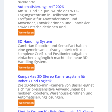
C
Nachbericht
n
Automatisierungstreff 2026
o
d
Am 16. und 17. Juni wurde das WTZ-
b
i
Tagungszentrum in Heilbronn zum
o
Treffpunkt für Anwenderinnen und
g
t
Anwender, Entwicklerinnen und Entwickler
e
sowie Entscheiderinnen und…
P
:
Weiterlesen
o
A
l
3D-Handling-System
u
y
Cambrian Robotics und SensoPart haben
t
m
eine gemeinsame Lösung entwickelt, die
o
e
komplexe Greif- und Positionieraufgaben
m
r
einfacher zugänglich macht: das neue 3D-
a
Handling-System.
l
t
a
:
Weiterlesen
i
g
3
s
e
Kompaktes 3D-Stereo-Kamerasystem für
D
i
r
Robotik und Logistik
-
e
Die 3D-Stereo-mini-Kamera von Basler eignet
f
H
sich für preissensitive Anwendungen bei
r
ü
a
mobilen Robotern, Warehouse-Drohnen und
u
r
n
Automatisierungslösungen.
n
T
d
:
Weiterlesen
g
a
l
K
s
u
i
Shuttle-System für Reinräume bis ISO-Klasse
o