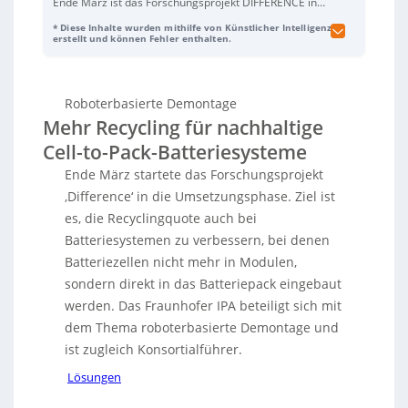
Ende März ist das Forschungsprojekt DIFFERENCE in
die Umsetzungsphase gestartet. Es soll das
Recycling
* Diese Inhalte wurden mithilfe von Künstlicher Intelligenz
und die Kreislaufführung von Cell-to-Pack-(C2P)-
erstellt und können Fehler enthalten.
Batteriesystemen
verbessern, bei denen Zellen direkt
ins Pack integriert sind. Diese Bauweise erhöht zwar
Energiedichte und Raumeffizienz, erschwert aber
Roboterbasierte Demontage
durch großflächige Verklebungen und
Mehr Recycling für nachhaltige
Ausschäumungen die Demontage – und damit
Recycling, Reparatur sowie Second-Life-Nutzung. Das
Cell-to-Pack-Batteriesysteme
steht zudem im Spannungsfeld zur EU-
Ende März startete das Forschungsprojekt
Batterieverordnung, die hohe Rückgewinnungsquoten
für Rohstoffe wie Lithium, Nickel, Kobalt und Kupfer
‚Difference‘ in die Umsetzungsphase. Ziel ist
fordert. DIFFERENCE entwickelt dafür automatisierte,
es, die Recyclingquote auch bei
anwendungsbezogene Demontagelösungen mit
Batteriesystemen zu verbessern, bei denen
Fokus auf vier Themen:
laserbasierte Demontage
Batteriezellen nicht mehr in Modulen,
strukturgebender Pack-Elemente,
selektive Trennung
von Kleb-/Schaumstoffen und Metallteilen,
sondern direkt in das Batteriepack eingebaut
robotergeführte Automatisierung
des Rückbaus
werden. Das Fraunhofer IPA beteiligt sich mit
sowie
ökologische und ökonomische Bewertung
der
dem Thema roboterbasierte Demontage und
Prozesse. Ziel ist ein
modulares, adaptives
Demontagesystem mit vier Stationen
, das
ist zugleich Konsortialführer.
Batteriepacks für Recycling oder
REX-Anwendungen
Lösungen
wie Reparatur und Remanufacturing zerlegt. Das
Fraunhofer IPA ist Konsortialführer und verantwortet