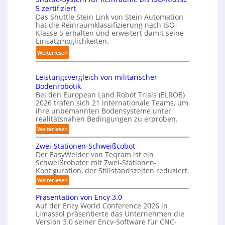
t
c
n
5 zertifiziert
m
r
h
g
Das Shuttle Stein Link von Stein Automation
p
e
r
hat die Reinraumklassifizierung nach ISO-
-
a
f
o
Klasse 5 erhalten und erweitert damit seine
S
k
Einsatzmöglichkeiten.
f
b
y
t
2
o
:
Weiterlesen
s
e
0
t
S
t
s
2
e
h
e
3
Leistungsvergleich von militärischer
6
r
u
m
Bodenrobotik
D
t
Bei den European Land Robot Trials (ELROB)
-
t
2026 trafen sich 21 internationale Teams, um
S
l
ihre unbemannten Bodensysteme unter
t
realitätsnahen Bedingungen zu erproben.
e
e
-
:
Weiterlesen
r
L
S
e
e
Zwei-Stationen-Schweißcobot
y
i
o
Der EasyWelder von Teqram ist ein
s
s
Schweißroboter mit Zwei-Stationen-
-
t
t
Konfiguration, der Stillstandszeiten reduziert.
u
K
e
n
:
Weiterlesen
a
g
m
Z
m
s
w
f
Präsentation von Ency 3.0
v
e
e
ü
Auf der Ency World Conference 2026 in
e
i
r
r
Limassol präsentierte das Unternehmen die
r
-
a
g
Version 3.0 seiner Ency-Software für CNC-
S
R