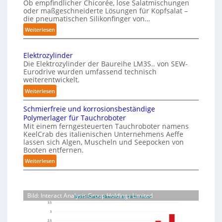
h
P
Ob empfindlicher Chicorée, lose Salatmischungen
g
oder maßgeschneiderte Lösungen für Kopfsalat –
e
h
a
die pneumatischen Silikonfinger von…
I
y
z
:
Weiterlesen
n
s
i
S
t
n
i
e
-
e
c
Elektrozylinder
n
B
l
Die Elektrozylinder der Baureihe LM3S.. von SEW-
a
s
e
Eurodrive wurden umfassend technisch
l
l
i
weiterentwickelt.
l
i
A
b
a
:
Weiterlesen
g
I
l
d
E
e
e
a
Schmierfreie und korrosionsbeständige
u
l
F
n
u
Polymerlager für Tauchroboter
n
e
i
z
Mit einem ferngesteuerten Tauchroboter namens
f
g
k
n
KeelCrab des italienischen Unternehmens Aeffe
e
f
d
t
lassen sich Algen, Muscheln und Seepocken von
g
ü
r
i
r
Booten entfernen.
e
r
s
o
e
:
Weiterlesen
r
K
z
e
F
S
g
a
y
t
e
c
r
r
l
z
r
h
e
t
i
Bild: Interact Analysis Group Holdings Limited
t
m
i
t
o
n
i
f
z
i
n
d
e
e
e
g
-