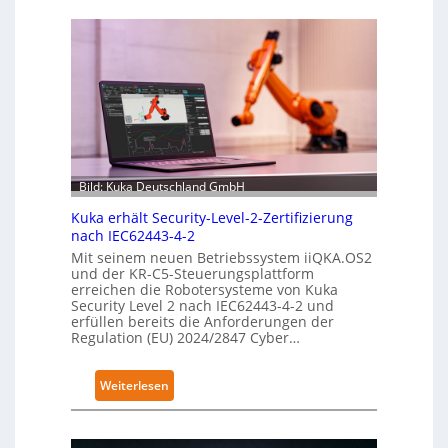
Bild: Kuka Deutschland GmbH
Kuka erhält Security-Level-2-Zertifizierung
nach IEC62443-4-2
Mit seinem neuen Betriebssystem iiQKA.OS2
und der KR-C5-Steuerungsplattform
erreichen die Robotersysteme von Kuka
Security Level 2 nach IEC62443-4-2 und
erfüllen bereits die Anforderungen der
Regulation (EU) 2024/2847 Cyber…
:
Weiterlesen
K
u
k