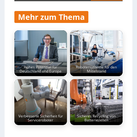
Mehr zum Thema
Hohes Potenzial für
Robotersysteme für den
Deutschland und Europa
Mittelstand
Verbesserte Sicherheit für
Sicheres Recycling von
Serviceroboter
Batteriezellen