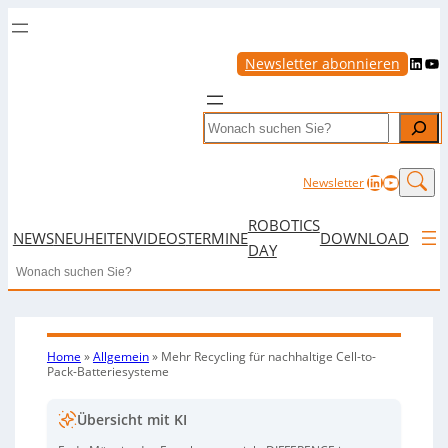
LinkedIn
YouTube
Newsletter abonnieren
Search
LinkedIn
YouTub
Newsletter
ROBOTICS
NEWS
NEUHEITEN
VIDEOS
TERMINE
DOWNLOAD
DAY
Search
Home
»
Allgemein
»
Mehr Recycling für nachhaltige Cell-to-
Pack-Batteriesysteme
Übersicht mit KI