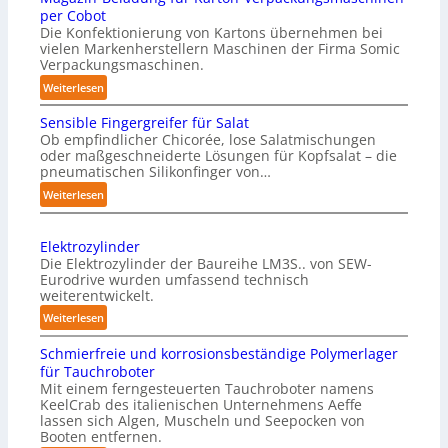
per Cobot
Die Konfektionierung von Kartons übernehmen bei
vielen Markenherstellern Maschinen der Firma Somic
Verpackungsmaschinen.
:
Weiterlesen
M
Sensible Fingergreifer für Salat
a
Ob empfindlicher Chicorée, lose Salatmischungen
g
oder maßgeschneiderte Lösungen für Kopfsalat – die
a
pneumatischen Silikonfinger von…
z
:
Weiterlesen
i
S
n
e
-
Elektrozylinder
n
B
Die Elektrozylinder der Baureihe LM3S.. von SEW-
s
e
Eurodrive wurden umfassend technisch
i
weiterentwickelt.
l
b
a
:
Weiterlesen
l
d
E
e
Schmierfreie und korrosionsbeständige Polymerlager
u
l
F
für Tauchroboter
n
e
i
Mit einem ferngesteuerten Tauchroboter namens
g
k
n
KeelCrab des italienischen Unternehmens Aeffe
f
t
lassen sich Algen, Muscheln und Seepocken von
g
ü
r
Booten entfernen.
e
r