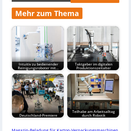
Mehr zum Thema
Intuitiv zu bedienender
Taktgeber im digitalen
Reinigungsroboter mit…
Produktionszeitalter
Teilhabe am Arbeitsalltag
Deutschland-Premiere
durch Robotik
Magazin-Beladung für Karton-Verpackungsmaschinen