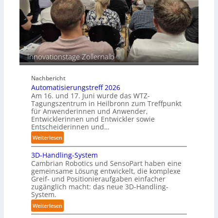
i
n
n
s
e
b
n
e
p
s
e
Innovationstage Zollernalb
t
r
ä
C
n
Nachbericht
o
d
Automatisierungstreff 2026
b
i
Am 16. und 17. Juni wurde das WTZ-
o
g
Tagungszentrum in Heilbronn zum Treffpunkt
t
für Anwenderinnen und Anwender,
e
Entwicklerinnen und Entwickler sowie
P
Entscheiderinnen und…
o
:
Weiterlesen
l
A
y
3D-Handling-System
u
m
Cambrian Robotics und SensoPart haben eine
t
e
gemeinsame Lösung entwickelt, die komplexe
o
r
Greif- und Positionieraufgaben einfacher
m
l
zugänglich macht: das neue 3D-Handling-
a
System.
a
t
g
:
Weiterlesen
i
e
3