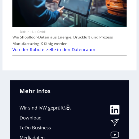
Bild: In.Hub GmbH
Wie Shopfloor-Daten aus Energie, Druckluft und Prozess
Manufacturing-X-fähig werden
Von der Roboterzelle in den Datenraum
Mehr Infos
Wir sind IVW geprüft!
Download
TeDo Business
Mediadaten