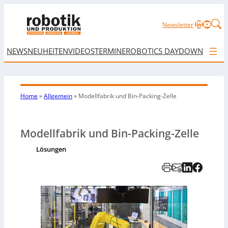
LinkedIn
YouTu
Newsletter
NEWS
NEUHEITEN
VIDEOS
TERMINE
ROBOTICS DAY
DOWNLOAD
Home
»
Allgemein
»
Modellfabrik und Bin-Packing-Zelle
Modellfabrik und Bin-Packing-Zelle
Lösungen