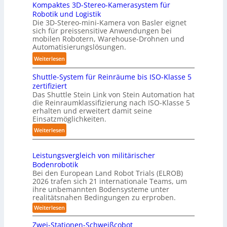
s
r
Kompaktes 3D-Stereo-Kamerasystem für
D
i
Robotik und Logistik
f
-
e
Die 3D-Stereo-mini-Kamera von Basler eignet
ü
H
sich für preissensitive Anwendungen bei
r
r
a
mobilen Robotern, Warehouse-Drohnen und
u
T
n
Automatisierungslösungen.
n
a
d
:
Weiterlesen
g
u
l
K
s
c
i
Shuttle-System für Reinräume bis ISO-Klasse 5
o
t
h
n
zertifiziert
m
r
r
g
Das Shuttle Stein Link von Stein Automation hat
p
e
o
die Reinraumklassifizierung nach ISO-Klasse 5
-
a
f
erhalten und erweitert damit seine
b
S
k
Einsatzmöglichkeiten.
f
o
y
t
2
t
:
Weiterlesen
s
e
0
e
S
t
s
2
r
h
e
3
Leistungsvergleich von militärischer
6
u
m
Bodenrobotik
D
t
Bei den European Land Robot Trials (ELROB)
-
t
2026 trafen sich 21 internationale Teams, um
S
l
ihre unbemannten Bodensysteme unter
t
realitätsnahen Bedingungen zu erproben.
e
e
-
:
Weiterlesen
r
L
S
e
e
Zwei-Stationen-Schweißcobot
y