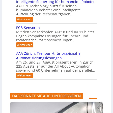
B
Intelligente Steuerung für humanoide Roboter
K
u
3
r
o
u
AAEON Technology nutzt für seinen
c
l
.
ä
d
n
h
humanoiden Roboter eine intelligente
0
t
a
e
i
Aufteilung der Rechenaufgaben.
d
e
n
s
n
f
r
L
:
Weiterlesen
Z
s
ü
o
I
o
e
r
b
e
n
PCB-Sensoren
i
g
S
o
t
5
t
Mit den Sensorköpfen AKP18 und IKP11 bietet
y
t
e
i
e
z
s
Bogen kompakte Lösungen für lineare und
i
l
n
s
t
rotatorische Positionsmessungen.
k
e
l
v
e
t
i
:
r
o
Weiterlesen
m
g
i
P
n
i
t
e
C
K
k
AAA Zürich: Treffpunkt für praxisnahe
n
n
i
B
I
t
Automatisierungslösungen
t
-
w
f
e
e
Am 26. und 27. August präsentieren in Zürich
S
i
g
i
S
225 Aussteller auf der All About Automation
e
c
r
t
z
n
h
sowie rund 60 Unternehmen auf der parallel…
a
e
s
t
i
t
:
Weiterlesen
u
o
i
i
e
A
e
r
g
o
A
r
r
e
e
n
A
u
n
r
t
e
Z
n
a
n
ü
g
l
DAS KÖNNTE SIE AUCH INTERESSIEREN
r
f
s
i
ü
M
c
r
a
h
h
s
:
u
c