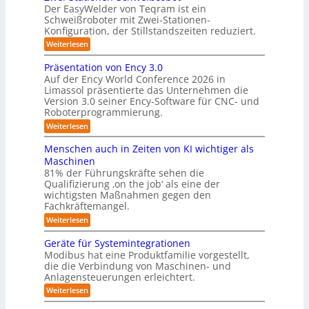
i
o
Der EasyWelder von Teqram ist ein
s
s
Schweißroboter mit Zwei-Stationen-
-
t
t
Konfiguration, der Stillstandszeiten reduziert.
u
K
e
n
:
Weiterlesen
a
g
m
Z
m
s
w
f
Präsentation von Ency 3.0
v
e
e
ü
Auf der Ency World Conference 2026 in
e
i
r
r
Limassol präsentierte das Unternehmen die
r
-
a
g
Version 3.0 seiner Ency-Software für CNC- und
S
R
l
Roboterprogrammierung.
s
t
e
e
a
y
:
Weiterlesen
i
i
t
P
c
s
i
n
r
h
Menschen auch in Zeiten von KI wichtiger als
o
t
ä
r
v
n
Maschinen
e
s
o
e
ä
81% der Führungskräfte sehen die
e
n
m
n
u
Qualifizierung ‚on the job‘ als eine der
n
m
-
f
t
wichtigsten Maßnahmen gegen den
i
m
S
a
ü
l
Fachkräftemangel.
c
e
t
i
r
h
:
Weiterlesen
b
i
t
w
M
R
o
ä
i
e
e
n
Geräte für Systemintegrationen
o
r
i
s
n
v
i
Modibus hat eine Produktfamilie vorgestellt,
b
ß
s
o
I
s
die die Verbindung von Maschinen- und
c
c
o
n
c
S
o
Anlagensteuerungen erleichtert.
h
E
t
h
b
e
O
n
:
Weiterlesen
e
i
o
n
c
G
-
r
t
a
k
y
e