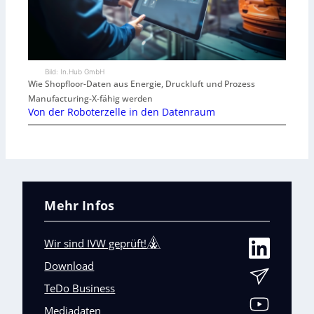
Bild: In.Hub GmbH
Wie Shopfloor-Daten aus Energie, Druckluft und Prozess
Manufacturing-X-fähig werden
Von der Roboterzelle in den Datenraum
Mehr Infos
Wir sind IVW geprüft!
Download
TeDo Business
Mediadaten