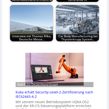
Interview mit Thomas Rilke,
Car Body Manufacturing bei
Deutsche Messe…
Thyssenkrupp System…
Bild: Kuka Deutschland GmbH
Kuka erhält Security-Level-2-Zertifizierung nach
IEC62443-4-2
Mit seinem neuen Betriebssystem iiQKA.OS2
und der KR-C5-Steuerungsplattform erreichen