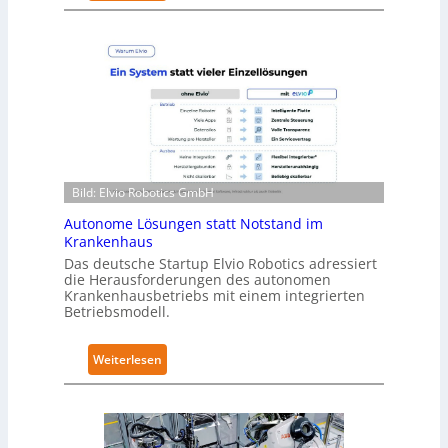
N
t
e
y
u
-
r
L
a
e
R
v
o
e
b
l
o
-
Bild: Elvio Robotics GmbH
t
2
i
-
Autonome Lösungen statt Notstand im
c
Z
Krankenhaus
s
e
Das deutsche Startup Elvio Robotics adressiert
e
die Herausforderungen des autonomen
r
Krankenhausbetriebs mit einem integrierten
r
t
Betriebsmodell.
w
i
e
f
:
Weiterlesen
i
i
A
t
z
u
e
i
t
r
e
o
t
r