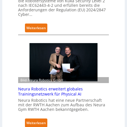
die Robotersysteme von Kuka Security Level 2
nach IEC62443-4-2 und erfüllen bereits die
Anforderungen der Regulation (EU) 2024/2847
Cyber…
:
Weiterlesen
K
u
k
a
e
r
h
ä
Bild: Neura Robotics GmbH
l
t
Neura Robotics erweitert globales
S
Trainingsnetzwerk für Physical AI
e
Neura Robotics hat eine neue Partnerschaft
mit der RWTH Aachen zum Aufbau des Neura
c
Gym RWTH Aachen bekanntgegeben.
u
r
:
Weiterlesen
i