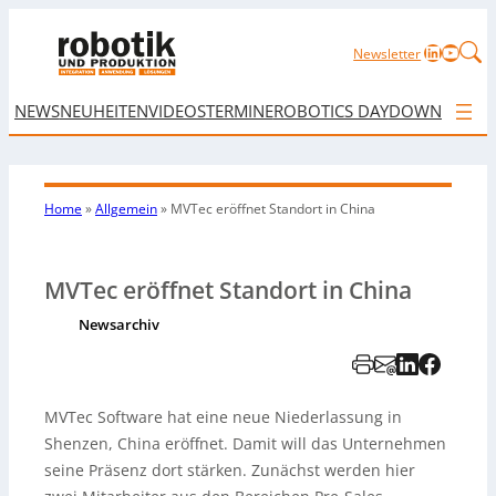
LinkedIn
YouTu
Newsletter
NEWS
NEUHEITEN
VIDEOS
TERMINE
ROBOTICS DAY
DOWNLOAD
Home
»
Allgemein
»
MVTec eröffnet Standort in China
MVTec eröffnet Standort in China
Newsarchiv
MVTec Software hat eine neue Niederlassung in
Shenzen, China eröffnet. Damit will das Unternehmen
seine Präsenz dort stärken. Zunächst werden hier