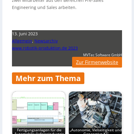
zwei Mitarbeiter aus den Bereichen Pre-Sales
Engineering und Sales arbeiten.
13. Juni 2023
Allgemein
,
Newsarchiv
www.robotik-produktion.de 2023
MVTec Software GmbH
Zur Firmenwebsite
Mehr zum Thema
Fertigungsanlagen für die
„Autonomie, Vielseitigkeit und
Automobilzuliefererindustrie
Generative KI“