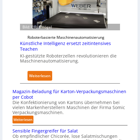
p
t
w
e
a
e
r
n
r
z
d
k
Bild: ©Ralf Högel
u
i
f
d
m
ü
Roboterbasierte Maschinenautomatisierung
e
K
Künstliche Intelligenz ersetzt zeitintensives
r
n
r
Teachen
P
A
a
KI-gestützte Roboterzellen revolutionieren die
h
Maschinenautomatisierung.
u
n
y
s
k
s
w
e
:
Weiterlesen
i
i
n
K
c
r
h
ü
a
Magazin-Beladung für Karton-Verpackungsmaschinen
k
a
n
l
per Cobot
u
u
s
Die Konfektionierung von Kartons übernehmen bei
A
n
vielen Markenherstellern Maschinen der Firma Somic
s
t
I
Verpackungsmaschinen.
g
l
:
e
Weiterlesen
i
M
n
c
Sensible Fingergreifer für Salat
a
v
h
Ob empfindlicher Chicorée, lose Salatmischungen
g
o