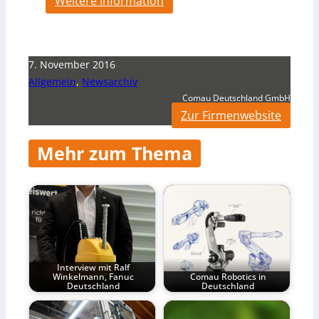
Weitere Information
7. November 2016
Allgemein
,
Newsarchiv
Comau Deutschland GmbH
Zur Firmenwebsite
Mehr zum Thema
Interview mit Ralf
Winkelmann, Fanuc
Comau Robotics in
Deutschland
Deutschland