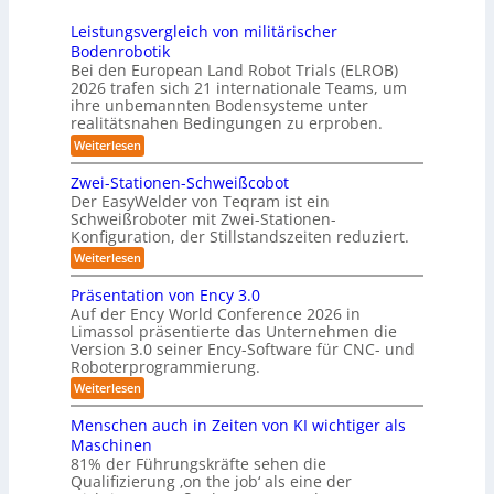
s
2
r
h
e
3
Leistungsvergleich von militärischer
6
u
m
Bodenrobotik
D
t
Bei den European Land Robot Trials (ELROB)
-
t
2026 trafen sich 21 internationale Teams, um
S
l
ihre unbemannten Bodensysteme unter
t
realitätsnahen Bedingungen zu erproben.
e
e
-
:
Weiterlesen
r
L
S
e
e
Zwei-Stationen-Schweißcobot
y
i
o
Der EasyWelder von Teqram ist ein
s
s
Schweißroboter mit Zwei-Stationen-
-
t
t
Konfiguration, der Stillstandszeiten reduziert.
u
K
e
n
:
Weiterlesen
a
g
m
Z
m
s
w
f
Präsentation von Ency 3.0
v
e
e
ü
Auf der Ency World Conference 2026 in
e
i
r
r
Limassol präsentierte das Unternehmen die
r
-
a
g
Version 3.0 seiner Ency-Software für CNC- und
S
R
l
Roboterprogrammierung.
s
t
e
e
a
y
:
Weiterlesen
i
i
t
P
c
s
i
n
r
h
Menschen auch in Zeiten von KI wichtiger als
o
t
ä
r
v
n
Maschinen
e
s
o
e
ä
81% der Führungskräfte sehen die
e
n
m
n
u
Qualifizierung ‚on the job‘ als eine der
n
m
-
f