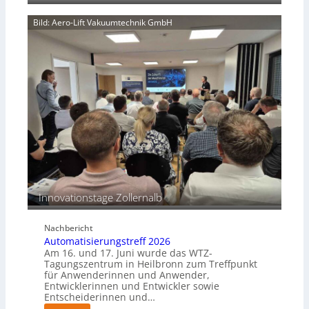
u
d
t
n
Bild: Aero-Lift Vakuumtechnik GmbH
k
g
o
s
r
m
r
a
o
s
s
c
i
h
o
i
n
n
s
e
b
n
e
p
s
e
Innovationstage Zollernalb
t
r
ä
C
n
Nachbericht
o
d
Automatisierungstreff 2026
b
i
Am 16. und 17. Juni wurde das WTZ-
o
g
Tagungszentrum in Heilbronn zum Treffpunkt
t
für Anwenderinnen und Anwender,
e
Entwicklerinnen und Entwickler sowie
P
Entscheiderinnen und…
o