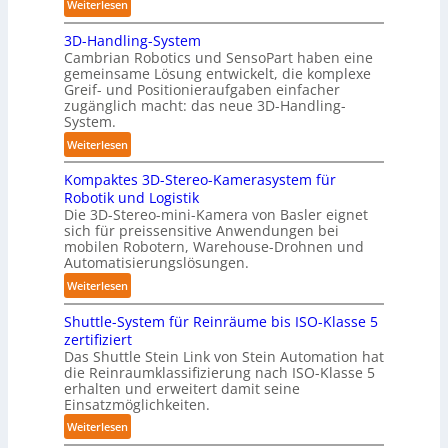
:
Weiterlesen
l
A
y
3D-Handling-System
u
m
Cambrian Robotics und SensoPart haben eine
t
e
gemeinsame Lösung entwickelt, die komplexe
o
r
Greif- und Positionieraufgaben einfacher
m
l
zugänglich macht: das neue 3D-Handling-
a
System.
a
t
g
:
Weiterlesen
i
e
3
s
r
Kompaktes 3D-Stereo-Kamerasystem für
D
i
Robotik und Logistik
f
-
e
Die 3D-Stereo-mini-Kamera von Basler eignet
ü
H
sich für preissensitive Anwendungen bei
r
r
a
mobilen Robotern, Warehouse-Drohnen und
u
T
n
Automatisierungslösungen.
n
a
d
:
Weiterlesen
g
u
l
K
s
c
i
Shuttle-System für Reinräume bis ISO-Klasse 5
o
t
h
n
zertifiziert
m
r
r
g
Das Shuttle Stein Link von Stein Automation hat
p
e
o
die Reinraumklassifizierung nach ISO-Klasse 5
-
a
f
erhalten und erweitert damit seine
b
S
k
Einsatzmöglichkeiten.
f
o
y
t
2
t
:
Weiterlesen
s
e
0
e
S
t