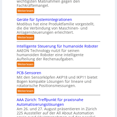
t
wichtigsten Maßnahmen gegen den
i
m
S
a
ü
l
Fachkräftemangel.
c
e
t
i
r
h
:
Weiterlesen
b
i
t
w
M
R
o
ä
i
e
e
n
Geräte für Systemintegrationen
o
r
i
s
n
v
i
Modibus hat eine Produktfamilie vorgestellt,
b
ß
s
o
I
s
die die Verbindung von Maschinen- und
c
c
o
n
c
S
o
Anlagensteuerungen erleichtert.
h
E
t
h
b
e
O
n
:
Weiterlesen
e
i
o
n
c
G
-
r
t
a
k
y
e
B
Intelligente Steuerung für humanoide Roboter
K
u
3
r
o
u
AAEON Technology nutzt für seinen
c
l
.
ä
d
n
h
humanoiden Roboter eine intelligente
0
t
a
e
i
Aufteilung der Rechenaufgaben.
d
e
n
s
n
f
r
L
:
Weiterlesen
Z
s
ü
o
I
o
e
r
b
e
n
PCB-Sensoren
i
g
S
o
t
5
t
Mit den Sensorköpfen AKP18 und IKP11 bietet
y
t
e
i
e
z
s
Bogen kompakte Lösungen für lineare und
i
l
n
s
t
rotatorische Positionsmessungen.
k
e
l
v
e
t
i
:
r
o
Weiterlesen
m
g
i
P
n
i
t
e
C
K
k
AAA Zürich: Treffpunkt für praxisnahe
n
n
i
B
I
t
Automatisierungslösungen
t
-
w
f
e
e
Am 26. und 27. August präsentieren in Zürich
S
i
g
i
S
225 Aussteller auf der All About Automation
e
c
r
t
z
n
h