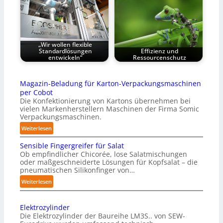
„Wir wollen flexible
Standardlösungen
Effizienz und
entwickeln“
Ressourcenschutz
Magazin-Beladung für Karton-Verpackungsmaschinen
per Cobot
Die Konfektionierung von Kartons übernehmen bei
vielen Markenherstellern Maschinen der Firma Somic
Verpackungsmaschinen.
:
Weiterlesen
M
Sensible Fingergreifer für Salat
a
Ob empfindlicher Chicorée, lose Salatmischungen
g
oder maßgeschneiderte Lösungen für Kopfsalat – die
a
pneumatischen Silikonfinger von…
z
:
Weiterlesen
i
S
n
e
-
Elektrozylinder
n
B
Die Elektrozylinder der Baureihe LM3S.. von SEW-
s
e