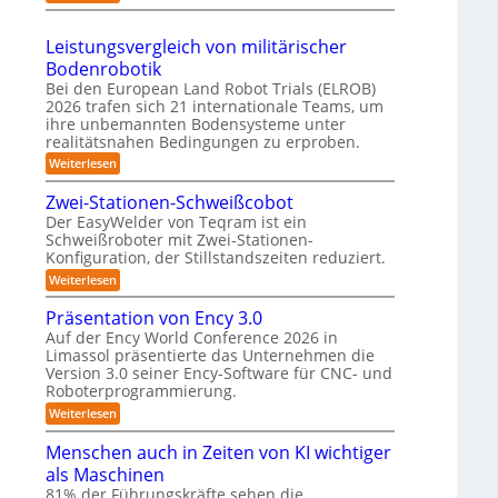
t
S
2
s
h
e
h
6
3
r
Leistungsvergleich von militärischer
m
u
D
o
Bodenrobotik
t
-
b
Bei den European Land Robot Trials (ELROB)
t
S
2026 trafen sich 21 internationale Teams, um
o
l
ihre unbemannten Bodensysteme unter
t
t
e
realitätsnahen Bedingungen zu erproben.
e
e
-
:
Weiterlesen
r
r
L
S
e
e
Zwei-Stationen-Schweißcobot
y
o
i
Der EasyWelder von Teqram ist ein
s
s
-
Schweißroboter mit Zwei-Stationen-
t
t
K
Konfiguration, der Stillstandszeiten reduziert.
u
e
a
n
:
Weiterlesen
m
g
m
Z
s
f
w
e
Präsentation von Ency 3.0
v
e
ü
e
r
Auf der Ency World Conference 2026 in
i
r
r
Limassol präsentierte das Unternehmen die
a
-
g
R
Version 3.0 seiner Ency-Software für CNC- und
S
s
l
t
Roboterprogrammierung.
e
e
y
a
i
i
:
Weiterlesen
s
t
c
P
n
i
t
h
r
Menschen auch in Zeiten von KI wichtiger
o
r
v
ä
e
n
als Maschinen
o
ä
s
e
m
n
e
81% der Führungskräfte sehen die
u
n