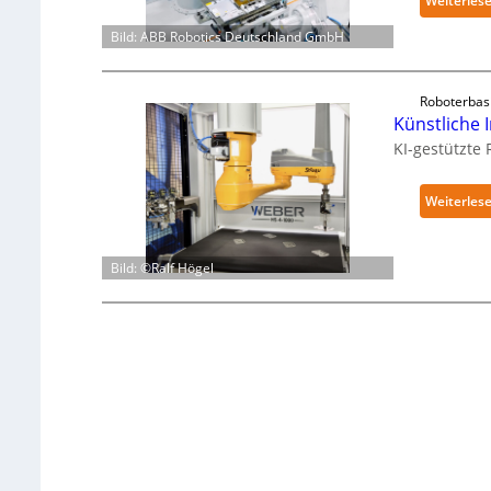
Weiterles
Bild: ABB Robotics Deutschland GmbH
Roboterbas
Künstliche I
KI-gestützte
Weiterles
Bild: ©Ralf Högel