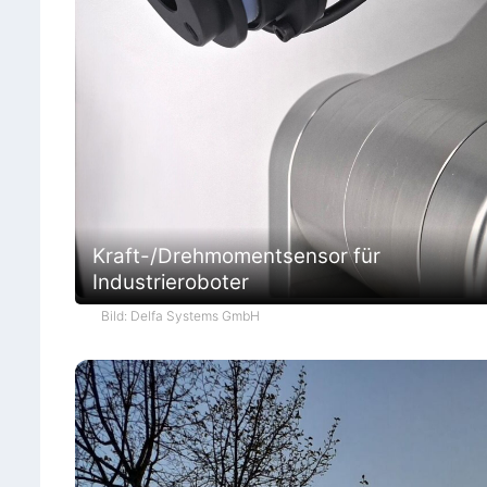
Kraft-/Drehmomentsensor für
Industrieroboter
Bild: Delfa Systems GmbH