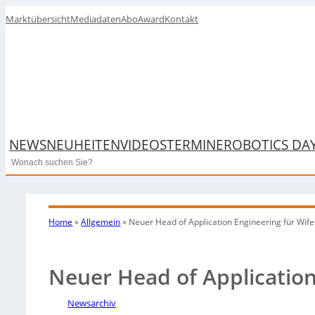
Marktübersicht
Mediadaten
Abo
Award
Kontakt
NEWS
NEUHEITEN
VIDEOS
TERMINE
ROBOTICS DA
Search
Home
»
Allgemein
»
Neuer Head of Application Engineering für Wife
Neuer Head of Application
Newsarchiv