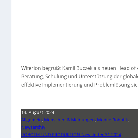
Wiferion begrüßt Kamil Buczek als neuen Head of 
Beratung, Schulung und Unterstützung der global
effektive Implementierung und Problemlösung sic
13. August 2024
Allgemein
,
Menschen & Meinungen
,
Mobile Robotik
,
Newsarchiv
ROBOTIK UND PRODUKTION Newsletter 31 2024