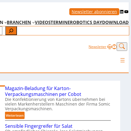
LinkedIn
YouTube
Newsletter abonnieren
EN
BRANCHEN
VIDEOS
TERMINE
ROBOTICS DAY
DOWNLOAD
LinkedIn
YouTub
Newsletter
Magazin-Beladung für Karton-
Verpackungsmaschinen per Cobot
Die Konfektionierung von Kartons übernehmen bei
vielen Markenherstellern Maschinen der Firma Somic
Verpackungsmaschinen.
:
Weiterlesen
M
Sensible Fingergreifer für Salat
a