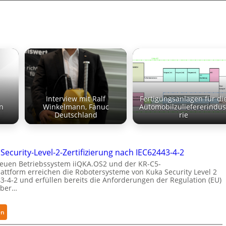
Interview mit Ralf
Fertigungsanlagen für di
n
Winkelmann, Fanuc
Automobilzuliefererindus
Deutschland
rie
Security-Level-2-Zertifizierung nach IEC62443-4-2
euen Betriebssystem iiQKA.OS2 und der KR-C5-
attform erreichen die Robotersysteme von Kuka Security Level 2
3-4-2 und erfüllen bereits die Anforderungen der Regulation (EU)
yber…
:
en
K