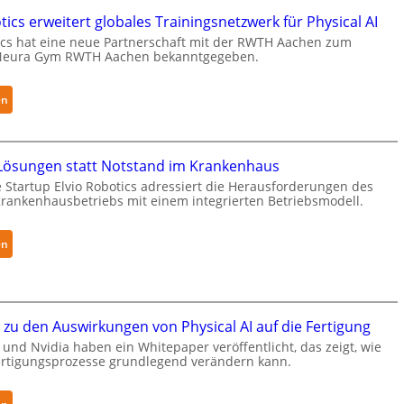
u
ics erweitert globales Trainingsnetzwerk für Physical AI
k
cs hat eine neue Partnerschaft mit der RWTH Aachen zum
a
Neura Gym RWTH Aachen bekanntgegeben.
e
r
:
en
h
N
ä
e
l
u
t
ösungen statt Notstand im Krankenhaus
r
S
 Startup Elvio Robotics adressiert die Herausforderungen des
a
ankenhausbetriebs mit einem integrierten Betriebsmodell.
e
R
c
o
u
:
en
b
r
A
o
i
u
t
t
t
i
y
o
zu den Auswirkungen von Physical AI auf die Fertigung
c
-
n
s
und Nvidia haben ein Whitepaper veröffentlicht, das zeigt, wie
L
o
Fertigungsprozesse grundlegend verändern kann.
e
e
m
r
v
e
w
: