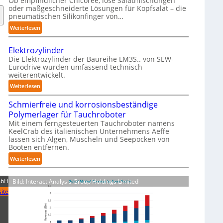
Ob empfindlicher Chicorée, lose Salatmischungen
g
oder maßgeschneiderte Lösungen für Kopfsalat – die
a
pneumatischen Silikonfinger von…
z
:
Weiterlesen
i
S
n
e
-
Elektrozylinder
n
B
Die Elektrozylinder der Baureihe LM3S.. von SEW-
s
Eurodrive wurden umfassend technisch
e
weiterentwickelt.
i
l
b
:
Weiterlesen
a
l
E
d
e
Schmierfreie und korrosionsbeständige
l
u
F
Polymerlager für Tauchroboter
e
n
i
Mit einem ferngesteuerten Tauchroboter namens
k
g
KeelCrab des italienischen Unternehmens Aeffe
n
t
f
lassen sich Algen, Muscheln und Seepocken von
g
r
ü
Booten entfernen.
e
o
r
:
Weiterlesen
r
z
K
S
g
y
a
c
r
l
mbH
Bild: Interact Analysis Group Holdings Limited
r
h
e
i
t
ite
m
i
n
o
i
f
d
n
e
e
e
-