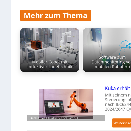
Mehr zum Thema
Software zum
Mobiler Cobot mit
Datenmonitoring vo
induktiver Ladetechnik
mobilen Robotern
Kuka erhält 
Mit seinem n
Steuerungspl
nach IEC6244
2024/2847 C
Bild: Kuka Deutschland GmbH
Weiterles