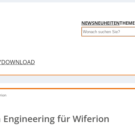
NEWS
NEUHEITEN
THEM
Search
Y
DOWNLOAD
rion
 Engineering für Wiferion