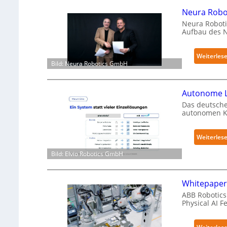
Neura Robot
Neura Roboti
Aufbau des 
Weiterles
Bild: Neura Robotics GmbH
Autonome L
Das deutsche
autonomen Kr
Weiterles
Bild: Elvio Robotics GmbH
Whitepaper 
ABB Robotics 
Physical AI 