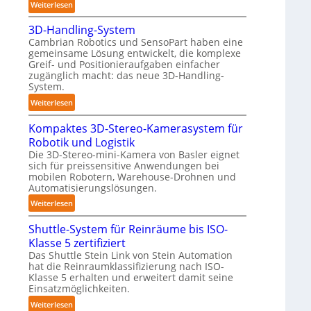
:
Weiterlesen
n
o
A
d
b
3D-Handling-System
u
i
o
Cambrian Robotics und SensoPart haben eine
t
g
gemeinsame Lösung entwickelt, die komplexe
t
o
e
Greif- und Positionieraufgaben einfacher
m
P
zugänglich macht: das neue 3D-Handling-
a
System.
o
t
l
:
Weiterlesen
i
y
3
s
m
Kompaktes 3D-Stereo-Kamerasystem für
D
i
e
Robotik und Logistik
-
e
r
Die 3D-Stereo-mini-Kamera von Basler eignet
H
r
sich für preissensitive Anwendungen bei
l
a
u
mobilen Robotern, Warehouse-Drohnen und
a
n
Automatisierungslösungen.
n
g
d
g
:
Weiterlesen
e
l
s
K
r
i
Shuttle-System für Reinräume bis ISO-
t
o
f
n
Klasse 5 zertifiziert
r
m
ü
g
Das Shuttle Stein Link von Stein Automation
e
p
r
-
hat die Reinraumklassifizierung nach ISO-
f
a
T
S
Klasse 5 erhalten und erweitert damit seine
f
k
a
y
Einsatzmöglichkeiten.
2
t
u
s
:
Weiterlesen
0
e
c