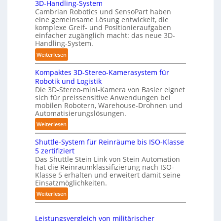
3D-Handling-System
u
y
Cambrian Robotics und SensoPart haben
t
m
eine gemeinsame Lösung entwickelt, die
o
e
komplexe Greif- und Positionieraufgaben
m
r
einfacher zugänglich macht: das neue 3D-
a
Handling-System.
l
t
a
:
Weiterlesen
i
g
3
s
e
Kompaktes 3D-Stereo-Kamerasystem für
D
i
Robotik und Logistik
r
-
e
Die 3D-Stereo-mini-Kamera von Basler eignet
f
H
sich für preissensitive Anwendungen bei
r
ü
a
mobilen Robotern, Warehouse-Drohnen und
u
r
n
Automatisierungslösungen.
n
T
d
:
Weiterlesen
g
a
l
K
s
u
i
Shuttle-System für Reinräume bis ISO-Klasse
o
t
c
n
5 zertifiziert
m
r
h
g
Das Shuttle Stein Link von Stein Automation
p
e
r
hat die Reinraumklassifizierung nach ISO-
-
a
f
Klasse 5 erhalten und erweitert damit seine
o
S
k
Einsatzmöglichkeiten.
f
b
y
t
2
o
:
Weiterlesen
s
e
0
t
S
t
s
2
e
h
e
3
Leistungsvergleich von militärischer
6
r