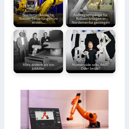
Nordamerikanische
Auftragseingänge für
Roboterbestellungen im
Roboteranlagen in
ersten…
Nordamerika gestiegen
Alles andere als ein
Humanoide oder AMR?
Jobkiller
Oder beide?