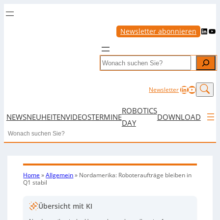
LinkedIn
YouTube
Newsletter abonnieren
Search
LinkedIn
YouTub
Newsletter
ROBOTICS
NEWS
NEUHEITEN
VIDEOS
TERMINE
DOWNLOAD
DAY
Search
Home
»
Allgemein
»
Nordamerika: Roboteraufträge bleiben in
Q1 stabil
Übersicht mit KI