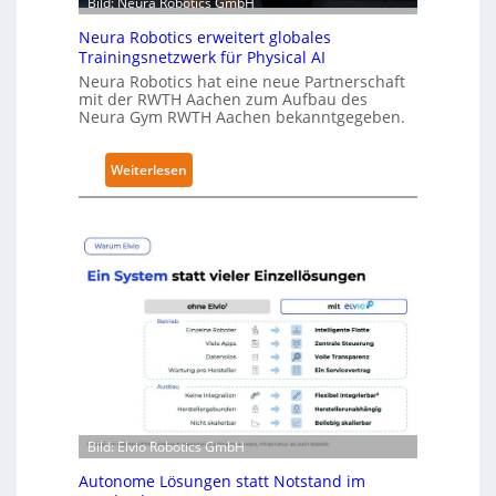
Bild: Neura Robotics GmbH
S
Neura Robotics erweitert globales
e
Trainingsnetzwerk für Physical AI
c
Neura Robotics hat eine neue Partnerschaft
u
mit der RWTH Aachen zum Aufbau des
r
Neura Gym RWTH Aachen bekanntgegeben.
i
t
:
Weiterlesen
y
N
-
e
L
u
e
r
v
a
e
R
l
o
-
b
2
o
-
t
Z
i
e
Bild: Elvio Robotics GmbH
c
r
s
t
Autonome Lösungen statt Notstand im
e