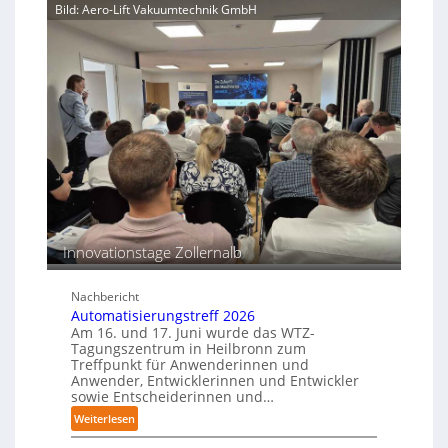
d
s
t
Bild: Aero-Lift Vakuumtechnik GmbH
n
k
i
g
o
v
s
r
e
m
r
a
s
o
s
T
s
c
e
i
h
a
o
i
c
n
n
h
s
e
b
e
n
e
n
p
Innovationstage Zollernalb
s
e
t
r
ä
Nachbericht
C
n
Automatisierungstreff 2026
o
d
Am 16. und 17. Juni wurde das WTZ-
b
i
Tagungszentrum in Heilbronn zum
o
Treffpunkt für Anwenderinnen und
g
t
Anwender, Entwicklerinnen und Entwickler
e
sowie Entscheiderinnen und…
P
:
Weiterlesen
o
A
l