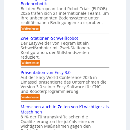
u
m
Bodenrobotik
D
t
Bei den European Land Robot Trials (ELROB)
-
t
2026 trafen sich 21 internationale Teams, um
S
l
ihre unbemannten Bodensysteme unter
t
realitätsnahen Bedingungen zu erproben.
e
e
-
:
Weiterlesen
r
L
S
e
e
Zwei-Stationen-Schweißcobot
y
i
o
Der EasyWelder von Teqram ist ein
s
s
Schweißroboter mit Zwei-Stationen-
-
t
t
Konfiguration, der Stillstandszeiten
u
K
e
reduziert.
n
a
g
m
:
Weiterlesen
m
s
Z
f
v
e
w
Präsentation von Ency 3.0
ü
e
e
r
r
Auf der Ency World Conference 2026 in
r
i
a
g
Limassol präsentierte das Unternehmen die
-
R
l
Version 3.0 seiner Ency-Software für CNC-
s
S
e
e
und Roboterprogrammierung.
t
y
i
i
a
:
Weiterlesen
c
s
t
n
P
h
t
i
r
r
v
Menschen auch in Zeiten von KI wichtiger als
o
e
ä
o
ä
n
Maschinen
s
n
m
e
u
81% der Führungskräfte sehen die
e
m
f
n
Qualifizierung ‚on the job‘ als eine der
n
i
m
-
ü
t
l
wichtigsten Maßnahmen gegen den
e
S
a
i