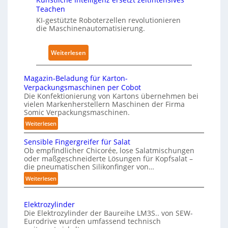
u
e
a
Teachen
s
n
l
KI-gestützte Roboterzellen revolutionieren
w
h
A
die Maschinenautomatisierung.
i
a
I
r
u
:
Weiterlesen
k
s
K
u
ü
n
Magazin-Beladung für Karton-
n
g
Verpackungsmaschinen per Cobot
s
Die Konfektionierung von Kartons übernehmen bei
e
vielen Markenherstellern Maschinen der Firma
t
n
Somic Verpackungsmaschinen.
l
v
:
Weiterlesen
i
o
M
c
n
Sensible Fingergreifer für Salat
a
h
P
Ob empfindlicher Chicorée, lose Salatmischungen
g
oder maßgeschneiderte Lösungen für Kopfsalat –
e
h
a
die pneumatischen Silikonfinger von…
I
y
z
:
Weiterlesen
n
i
s
S
t
n
i
e
-
e
c
Elektrozylinder
n
B
l
Die Elektrozylinder der Baureihe LM3S.. von SEW-
a
s
e
Eurodrive wurden umfassend technisch
l
l
i