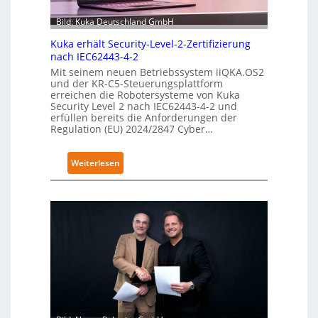
Bild: Kuka Deutschland GmbH
Kuka erhält Security-Level-2-Zertifizierung
nach IEC62443-4-2
Mit seinem neuen Betriebssystem iiQKA.OS2
und der KR-C5-Steuerungsplattform
erreichen die Robotersysteme von Kuka
Security Level 2 nach IEC62443-4-2 und
erfüllen bereits die Anforderungen der
Regulation (EU) 2024/2847 Cyber…
:
Weiterlesen
K
u
k
a
e
r
h
ä
l
t