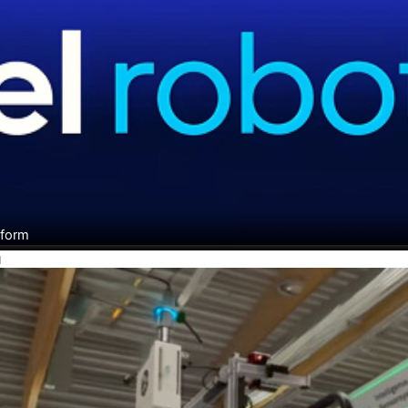
tform
H