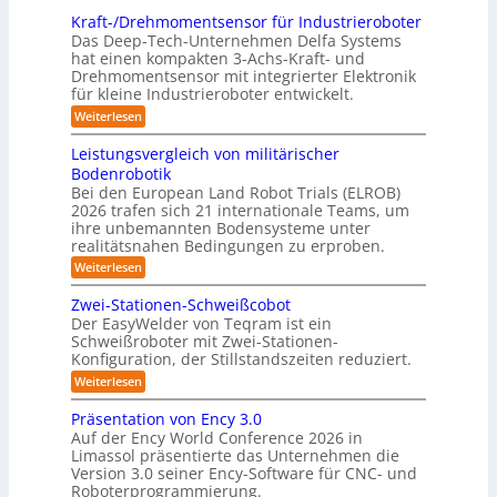
r
o
t
n
Kraft-/Drehmomentsensor für Industrieroboter
a
m
r
Das Deep-Tech-Unternehmen Delfa Systems
g
x
p
e
hat einen kompakten 3-Achs-Kraft- und
-
i
a
Drehmomentsensor mit integrierter Elektronik
f
S
s
für kleine Industrieroboter entwickelt.
k
f
y
n
t
:
Weiterlesen
2
s
a
K
e
0
r
t
h
Leistungsvergleich von militärischer
s
2
a
e
Bodenrobotik
e
3
f
6
m
Bei den European Land Robot Trials (ELROB)
t
A
D
2026 trafen sich 21 internationale Teams, um
-
u
-
/
ihre unbemannten Bodensysteme unter
t
D
S
realitätsnahen Bedingungen zu erproben.
r
o
t
:
Weiterlesen
e
m
L
e
h
e
a
m
Zwei-Stationen-Schweißcobot
r
i
o
t
Der EasyWelder von Teqram ist ein
e
s
m
Schweißroboter mit Zwei-Stationen-
i
t
o
e
Konfiguration, der Stillstandszeiten reduziert.
u
s
n
-
n
t
:
Weiterlesen
i
K
g
s
Z
e
s
a
e
w
Präsentation von Ency 3.0
v
r
n
e
m
Auf der Ency World Conference 2026 in
e
s
i
u
e
r
Limassol präsentierte das Unternehmen die
o
-
n
g
Version 3.0 seiner Ency-Software für CNC- und
r
r
S
l
f
g
Roboterprogrammierung.
t
a