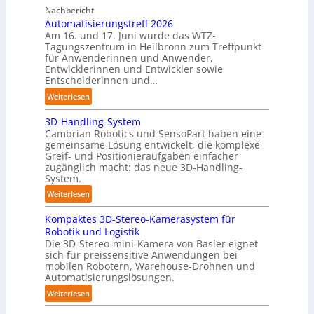
C
o
Nachbericht
A
o
b
Automatisierungstreff 2026
A
b
Am 16. und 17. Juni wurde das WTZ-
o
Z
o
Tagungszentrum in Heilbronn zum Treffpunkt
t
ü
t
für Anwenderinnen und Anwender,
e
r
Entwicklerinnen und Entwickler sowie
r
i
Entscheiderinnen und…
c
:
Weiterlesen
h
A
:
3D-Handling-System
u
T
Cambrian Robotics und SensoPart haben eine
t
r
gemeinsame Lösung entwickelt, die komplexe
o
Greif- und Positionieraufgaben einfacher
e
m
zugänglich macht: das neue 3D-Handling-
f
a
System.
f
t
:
Weiterlesen
p
i
3
u
s
Kompaktes 3D-Stereo-Kamerasystem für
D
n
i
Robotik und Logistik
-
k
e
Die 3D-Stereo-mini-Kamera von Basler eignet
H
t
sich für preissensitive Anwendungen bei
r
a
f
mobilen Robotern, Warehouse-Drohnen und
u
n
Automatisierungslösungen.
ü
n
d
r
:
Weiterlesen
g
l
p
K
s
i