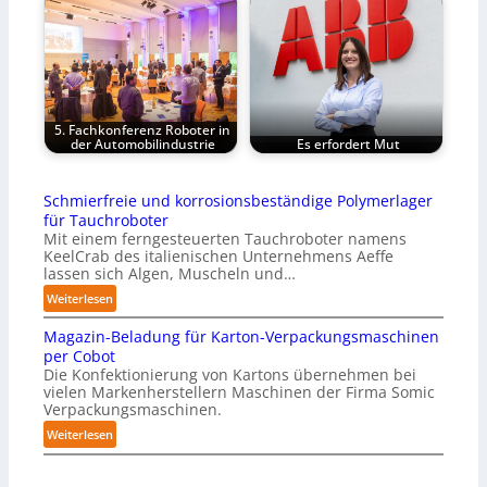
5. Fachkonferenz Roboter in
der Automobilindustrie
Es erfordert Mut
Schmierfreie und korrosionsbeständige Polymerlager
für Tauchroboter
Mit einem ferngesteuerten Tauchroboter namens
KeelCrab des italienischen Unternehmens Aeffe
lassen sich Algen, Muscheln und…
:
Weiterlesen
S
Magazin-Beladung für Karton-Verpackungsmaschinen
c
per Cobot
h
Die Konfektionierung von Kartons übernehmen bei
m
vielen Markenherstellern Maschinen der Firma Somic
i
Verpackungsmaschinen.
e
:
Weiterlesen
r
M
f
a
r