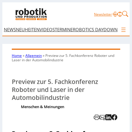
LinkedIn
YouTu
Newsletter
NEWS
NEUHEITEN
VIDEOS
TERMINE
ROBOTICS DAY
DOWNLOAD
Home
»
Allgemein
»
Preview zur 5. Fachkonferenz Roboter und
Laser in der Automobilindustrie
Preview zur 5. Fachkonferenz
Roboter und Laser in der
Automobilindustrie
Menschen & Meinungen