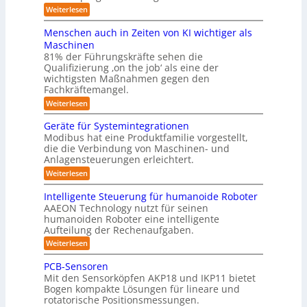
e
ü
a
s
:
Weiterlesen
s
i
r
t
P
c
l
I
y
i
r
h
Menschen auch in Zeiten von KI wichtiger als
n
o
ö
s
ä
v
d
n
Maschinen
s
s
o
t
u
e
81% der Führungskräfte sehen die
e
n
u
s
n
e
Qualifizierung ‚on the job‘ als eine der
n
m
t
-
n
m
t
wichtigsten Maßnahmen gegen den
i
r
S
a
g
l
Fachkräftemangel.
f
i
c
t
i
e
e
h
ü
:
Weiterlesen
i
t
r
w
n
M
o
r
ä
o
e
e
n
Geräte für Systemintegrationen
r
R
b
i
n
v
i
Modibus hat eine Produktfamilie vorgestellt,
o
ß
s
o
o
s
die die Verbindung von Maschinen- und
t
c
c
n
b
c
e
o
Anlagensteuerungen erleichtert.
h
E
h
o
r
b
e
n
:
Weiterlesen
e
o
n
t
c
G
r
t
a
y
e
i
B
Intelligente Steuerung für humanoide Roboter
u
3
r
o
k
AAEON Technology nutzt für seinen
c
.
ä
d
h
humanoiden Roboter eine intelligente
u
0
t
e
i
Aufteilung der Rechenaufgaben.
e
n
n
n
f
r
:
Weiterlesen
d
Z
ü
o
I
e
L
r
b
n
PCB-Sensoren
i
S
o
o
t
t
Mit den Sensorköpfen AKP18 und IKP11 bietet
y
t
e
g
e
s
Bogen kompakte Lösungen für lineare und
i
l
n
i
t
rotatorische Positionsmessungen.
k
l
v
e