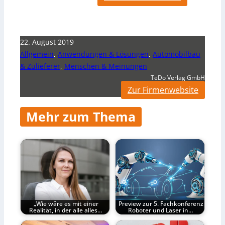
22. August 2019
Allgemein
,
Anwendungen & Lösungen
,
Automobilbau
& Zulieferer
,
Menschen & Meinungen
TeDo Verlag GmbH
Zur Firmenwebsite
Mehr zum Thema
„Wie wäre es mit einer
Preview zur 5. Fachkonferenz
Realität, in der alle alles…
Roboter und Laser in…