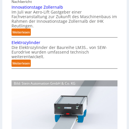
Nachbericht
g
e
Innovationstage Zollernalb
a
i
Im Juli war Aero-Lift Gastgeber einer
z
e
Fachveranstaltung zur Zukunft des Maschinenbaus im
i
Rahmen der Innovationstage Zollernalb der IHK
u
n
Reutlingen.
n
-
d
:
Weiterlesen
B
k
I
e
Elektrozylinder
o
n
l
Die Elektrozylinder der Baureihe LM3S.. von SEW-
r
n
a
Eurodrive wurden umfassend technisch
r
o
weiterentwickelt.
d
o
v
u
:
Weiterlesen
s
a
n
E
i
t
g
l
o
i
f
e
n
o
Bild: Stein Automation GmbH & Co. KG
ü
k
s
n
r
t
b
s
K
r
e
t
a
o
s
a
r
z
t
g
t
y
ä
e
o
l
n
Z
n
i
d
o
-
n