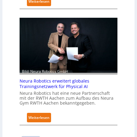
:
Weiterlesen
K
u
k
a
e
r
h
ä
l
t
Bild: Neura Robotics GmbH
S
e
Neura Robotics erweitert globales
c
Trainingsnetzwerk für Physical AI
u
Neura Robotics hat eine neue Partnerschaft
r
mit der RWTH Aachen zum Aufbau des Neura
Gym RWTH Aachen bekanntgegeben.
i
t
y
:
Weiterlesen
-
N
L
e
e
u