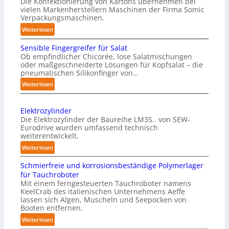
s
Die Konfektionierung von Kartons übernehmen bei
n
vielen Markenherstellern Maschinen der Firma Somic
t
v
Verpackungsmaschinen.
l
o
:
Weiterlesen
i
n
M
c
Sensible Fingergreifer für Salat
a
P
h
Ob empfindlicher Chicorée, lose Salatmischungen
g
h
oder maßgeschneiderte Lösungen für Kopfsalat – die
e
a
y
pneumatischen Silikonfinger von…
I
z
s
:
Weiterlesen
n
i
i
S
t
n
c
e
-
e
Elektrozylinder
n
a
B
l
Die Elektrozylinder der Baureihe LM3S.. von SEW-
s
l
e
Eurodrive wurden umfassend technisch
l
i
A
weiterentwickelt.
l
i
b
a
I
:
Weiterlesen
g
l
d
a
E
e
e
Schmierfreie und korrosionsbeständige Polymerlager
u
l
u
F
n
für Tauchroboter
n
e
f
i
z
Mit einem ferngesteuerten Tauchroboter namens
g
k
d
n
KeelCrab des italienischen Unternehmens Aeffe
e
f
t
lassen sich Algen, Muscheln und Seepocken von
i
g
ü
r
r
Booten entfernen.
e
e
r
s
o
:
Weiterlesen
r
F
K
z
e
S