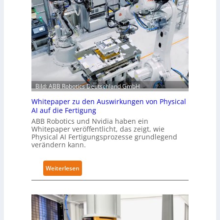
a
o
n
c
b
o
h
a
m
I
l
e
E
e
L
C
s
ö
6
T
s
2
r
u
Bild: ABB Robotics Deutschland GmbH
4
a
n
4
i
Whitepaper zu den Auswirkungen von Physical
g
3
n
AI auf die Fertigung
e
-
i
ABB Robotics und Nvidia haben ein
n
Whitepaper veröffentlicht, das zeigt, wie
4
n
s
Physical AI Fertigungsprozesse grundlegend
-
g
t
verändern kann.
2
s
a
n
t
:
Weiterlesen
e
t
W
t
N
h
z
o
i
w
t
t
e
s
e