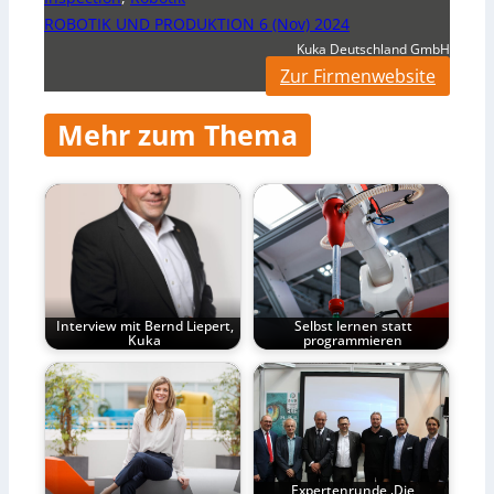
ROBOTIK UND PRODUKTION 6 (Nov) 2024
Kuka Deutschland GmbH
Zur Firmenwebsite
Mehr zum Thema
Interview mit Bernd Liepert,
Selbst lernen statt
Kuka
programmieren
Expertenrunde ‚Die