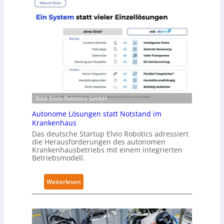
v
r
e
a
l
R
-
o
2
b
-
o
Z
t
e
i
r
c
Bild: Elvio Robotics GmbH
t
s
Autonome Lösungen statt Notstand im
i
e
Krankenhaus
f
r
Das deutsche Startup Elvio Robotics adressiert
i
w
die Herausforderungen des autonomen
z
e
Krankenhausbetriebs mit einem integrierten
i
i
Betriebsmodell.
e
t
r
e
:
Weiterlesen
u
r
A
n
t
u
g
g
t
n
l
o