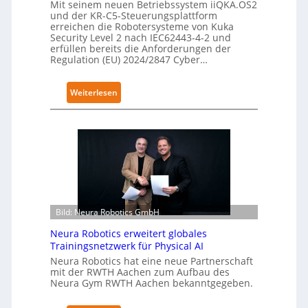
Mit seinem neuen Betriebssystem iiQKA.OS2
und der KR-C5-Steuerungsplattform
erreichen die Robotersysteme von Kuka
Security Level 2 nach IEC62443-4-2 und
erfüllen bereits die Anforderungen der
Regulation (EU) 2024/2847 Cyber…
:
Weiterlesen
K
u
k
a
e
r
h
ä
Bild: Neura Robotics GmbH
l
Neura Robotics erweitert globales
t
Trainingsnetzwerk für Physical AI
S
Neura Robotics hat eine neue Partnerschaft
e
mit der RWTH Aachen zum Aufbau des
c
Neura Gym RWTH Aachen bekanntgegeben.
u