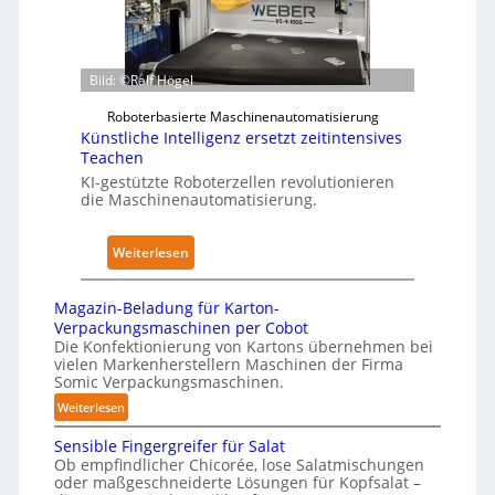
s
p
z
t
e
w
a
r
e
n
z
Bild: ©Ralf Högel
r
d
u
k
Roboterbasierte Maschinenautomatisierung
i
d
f
Künstliche Intelligenz ersetzt zeitintensives
m
e
Teachen
ü
K
n
KI-gestützte Roboterzellen revolutionieren
r
r
A
die Maschinenautomatisierung.
P
a
u
h
n
s
y
:
Weiterlesen
k
w
s
K
e
i
i
ü
n
Magazin-Beladung für Karton-
r
c
n
h
Verpackungsmaschinen per Cobot
k
a
s
Die Konfektionierung von Kartons übernehmen bei
a
u
vielen Markenherstellern Maschinen der Firma
l
t
u
n
Somic Verpackungsmaschinen.
A
l
s
g
:
Weiterlesen
I
i
e
M
c
Sensible Fingergreifer für Salat
n
a
h
Ob empfindlicher Chicorée, lose Salatmischungen
g
v
oder maßgeschneiderte Lösungen für Kopfsalat –
e
a
o