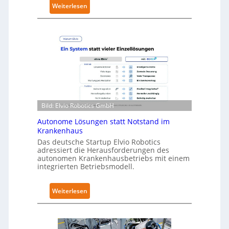
r
:
Weiterlesen
i
N
t
e
y
u
-
r
L
a
e
R
v
o
e
b
l
o
Bild: Elvio Robotics GmbH
-
t
2
Autonome Lösungen statt Notstand im
i
-
Krankenhaus
c
Z
Das deutsche Startup Elvio Robotics
s
adressiert die Herausforderungen des
e
e
autonomen Krankenhausbetriebs mit einem
r
integrierten Betriebsmodell.
r
t
w
i
e
:
Weiterlesen
f
i
A
i
t
u
z
e
t
i