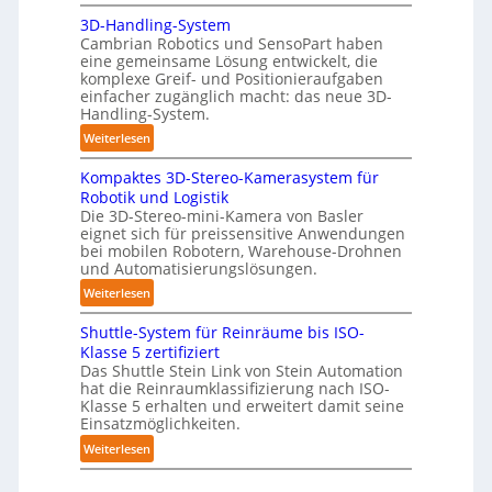
d
A
b
3D-Handling-System
i
u
o
Cambrian Robotics und SensoPart haben
g
t
t
eine gemeinsame Lösung entwickelt, die
e
o
komplexe Greif- und Positionieraufgaben
P
m
einfacher zugänglich macht: das neue 3D-
o
a
Handling-System.
l
t
:
Weiterlesen
y
i
3
m
s
Kompaktes 3D-Stereo-Kamerasystem für
D
e
i
Robotik und Logistik
-
r
e
Die 3D-Stereo-mini-Kamera von Basler
H
eignet sich für preissensitive Anwendungen
l
r
a
bei mobilen Robotern, Warehouse-Drohnen
a
u
n
und Automatisierungslösungen.
g
n
d
:
Weiterlesen
e
g
l
K
r
s
i
Shuttle-System für Reinräume bis ISO-
o
f
t
n
Klasse 5 zertifiziert
m
ü
r
g
Das Shuttle Stein Link von Stein Automation
p
r
e
hat die Reinraumklassifizierung nach ISO-
-
a
T
f
Klasse 5 erhalten und erweitert damit seine
S
k
a
Einsatzmöglichkeiten.
f
y
t
u
2
:
Weiterlesen
s
e
c
0
S
t
s
h
2
h
e