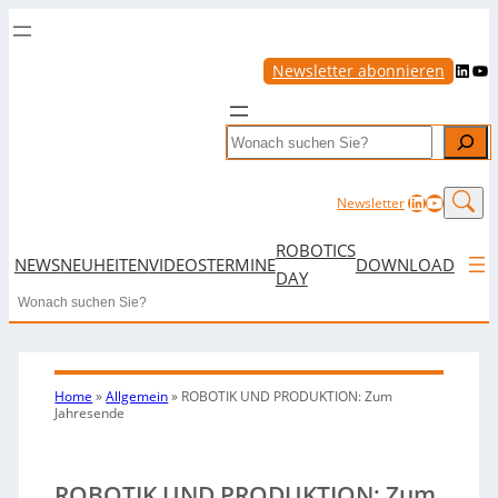
LinkedIn
YouTube
Newsletter abonnieren
Search
LinkedIn
YouTub
Newsletter
ROBOTICS
NEWS
NEUHEITEN
VIDEOS
TERMINE
DOWNLOAD
DAY
Search
Home
»
Allgemein
»
ROBOTIK UND PRODUKTION: Zum
Jahresende
ROBOTIK UND PRODUKTION: Zum