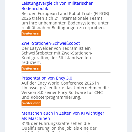
3
Leistungsvergleich von militärischer
r
6
u
m
Bodenrobotik
D
o
t
Bei den European Land Robot Trials (ELROB)
-
b
t
2026 trafen sich 21 internationale Teams,
S
o
l
um ihre unbemannten Bodensysteme unter
t
t
realitätsnahen Bedingungen zu erproben.
e
e
e
-
:
Weiterlesen
r
r
L
S
e
e
Zwei-Stationen-Schweißcobot
y
i
o
Der EasyWelder von Teqram ist ein
s
s
Schweißroboter mit Zwei-Stationen-
-
t
t
Konfiguration, der Stillstandszeiten
u
K
e
reduziert.
n
a
g
m
:
Weiterlesen
m
s
Z
f
v
e
w
Präsentation von Ency 3.0
ü
e
e
r
r
Auf der Ency World Conference 2026 in
r
i
a
g
Limassol präsentierte das Unternehmen die
-
R
l
Version 3.0 seiner Ency-Software für CNC-
s
S
e
e
und Roboterprogrammierung.
t
y
i
i
a
:
Weiterlesen
c
s
t
n
P
h
t
i
r
r
v
Menschen auch in Zeiten von KI wichtiger
o
e
ä
o
ä
n
als Maschinen
s
n
m
e
u
81% der Führungskräfte sehen die
e
m
f
n
Qualifizierung ‚on the job‘ als eine der
n
i
m
-
ü
t
l