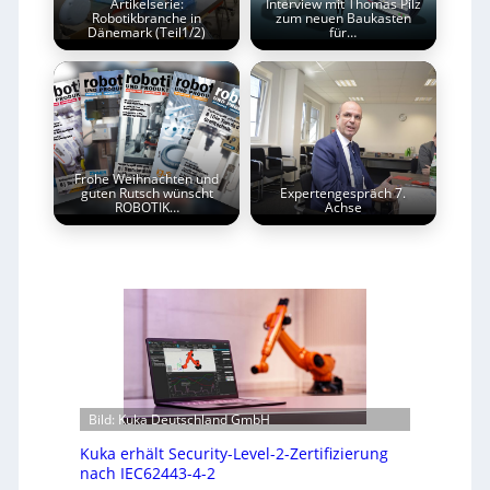
Artikelserie:
Interview mit Thomas Pilz
Robotikbranche in
zum neuen Baukasten
Dänemark (Teil1/2)
für…
Frohe Weihnachten und
guten Rutsch wünscht
Expertengespräch 7.
ROBOTIK…
Achse
Bild: Kuka Deutschland GmbH
Kuka erhält Security-Level-2-Zertifizierung
nach IEC62443-4-2