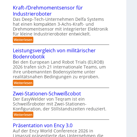
t
o
n
a
Kraft-/Drehmomentsensor für
r
m
g
x
Industrieroboter
e
p
-
i
Das Deep-Tech-Unternehmen Delfa Systems
f
a
S
s
hat einen kompakten 3-Achs-Kraft- und
f
k
Drehmomentsensor mit integrierter Elektronik
y
n
2
t
für kleine Industrieroboter entwickelt.
s
a
0
e
:
Weiterlesen
t
h
2
K
s
e
e
r
6
Leistungsvergleich von militärischer
3
m
A
a
D
Bodenrobotik
f
u
t
-
Bei den European Land Robot Trials (ELROB)
t
-
2026 trafen sich 21 internationale Teams, um
S
o
/
ihre unbemannten Bodensysteme unter
t
D
m
realitätsnahen Bedingungen zu erproben.
r
e
a
e
:
Weiterlesen
r
h
L
t
e
m
e
Zwei-Stationen-Schweißcobot
i
o
i
o
Der EasyWelder von Teqram ist ein
s
m
s
-
Schweißroboter mit Zwei-Stationen-
e
t
i
K
n
Konfiguration, der Stillstandszeiten reduziert.
u
e
t
n
a
:
Weiterlesen
r
s
g
Z
m
e
s
u
w
Präsentation von Ency 3.0
n
v
e
e
n
s
e
Auf der Ency World Conference 2026 in
r
i
g
o
r
Limassol präsentierte das Unternehmen die
-
a