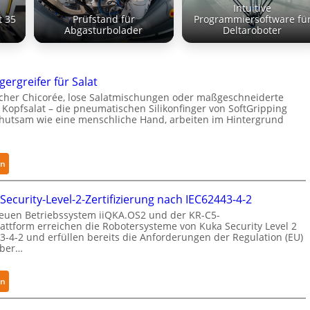
Intuitive
t 35
Prüfstand für
Programmiersoftware fü
Abgasturbolader
Deltaroboter
gergreifer für Salat
cher Chicorée, lose Salatmischungen oder maßgeschneiderte
Kopfsalat – die pneumatischen Silikonfinger von SoftGripping
ehutsam wie eine menschliche Hand, arbeiten im Hintergrund
:
en
S
e
Security-Level-2-Zertifizierung nach IEC62443-4-2
n
euen Betriebssystem iiQKA.OS2 und der KR-C5-
s
attform erreichen die Robotersysteme von Kuka Security Level 2
i
-4-2 und erfüllen bereits die Anforderungen der Regulation (EU)
yber…
b
l
e
:
en
F
K
i
u