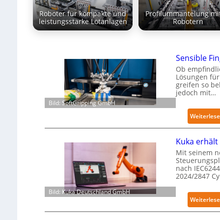
Roboter für kompakte und
Profilummantelung mi
leistungsstarke Lötanlagen
Robotern
Sensible Fin
Ob empfindli
Lösungen für 
greifen so b
jedoch mit…
Bild: SoftGripping GmbH
Weiterles
Kuka erhält 
Mit seinem n
Steuerungspl
nach IEC62443
2024/2847 C
Bild: Kuka Deutschland GmbH
Weiterles