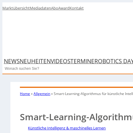
Marktübersicht
Mediadaten
Abo
Award
Kontakt
NEWS
NEUHEITEN
VIDEOS
TERMINE
ROBOTICS DA
Search
Home
»
Allgemein
»
Smart-Learning-Algorithmus für künstliche Intel
Smart-Learning-Algorithmu
Künstliche Intelligenz & maschinelles Lernen