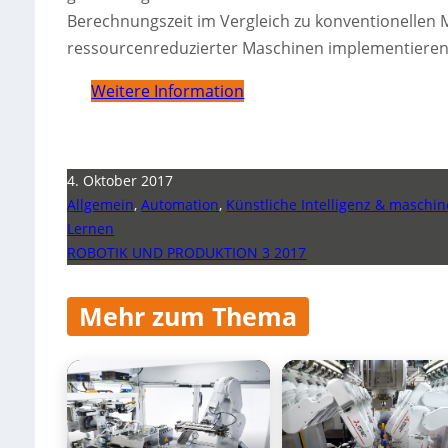
Berechnungszeit im Vergleich zu konventionellen M
ressourcenreduzierter Maschinen implementieren
Weitere Information
4. Oktober 2017
Allgemein
,
Automation
,
Künstliche Intelligenz & maschin
Lernen
ROBOTIK UND PRODUKTION 3 2017
Mehr zum Thema