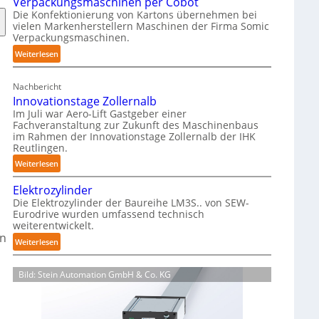
Verpackungsmaschinen per Cobot
h
Die Konfektionierung von Kartons übernehmen bei
m
vielen Markenherstellern Maschinen der Firma Somic
i
Verpackungsmaschinen.
e
:
Weiterlesen
r
M
f
a
r
Nachbericht
g
e
Innovationstage Zollernalb
a
i
Im Juli war Aero-Lift Gastgeber einer
z
e
Fachveranstaltung zur Zukunft des Maschinenbaus
i
im Rahmen der Innovationstage Zollernalb der IHK
u
Reutlingen.
n
n
-
:
Weiterlesen
d
B
I
k
Elektrozylinder
e
n
o
Die Elektrozylinder der Baureihe LM3S.. von SEW-
l
n
r
Eurodrive wurden umfassend technisch
a
o
r
weiterentwickelt.
d
v
o
en
:
Weiterlesen
u
a
s
E
n
t
i
l
g
i
o
Bild: Stein Automation GmbH & Co. KG
e
f
o
n
k
ü
n
s
t
r
s
b