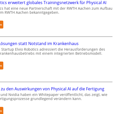
ics erweitert globales Trainingsnetzwerk für Physical AI
n
k
cs hat eine neue Partnerschaft mit der RWTH Aachen zum Aufbau
g
a
ym RWTH Aachen bekanntgegeben.
e
e
r
r
:
en
g
h
N
r
ä
e
e
l
u
i
t
ösungen statt Notstand im Krankenhaus
r
f
S
 Startup Elvio Robotics adressiert die Herausforderungen des
a
e
ankenhausbetriebs mit einem integrierten Betriebsmodell.
e
R
r
c
o
f
u
:
en
b
ü
r
A
o
r
i
u
t
S
t
t
i
a
y
o
zu den Auswirkungen von Physical AI auf die Fertigung
c
l
-
n
s
und Nvidia haben ein Whitepaper veröffentlicht, das zeigt, wie
a
L
o
Fertigungsprozesse grundlegend verändern kann.
e
t
e
m
r
v
e
w
:
en
e
L