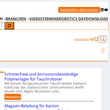
LinkedIn
YouTube
Newsletter abonnieren
EN
BRANCHEN
VIDEOS
TERMINE
ROBOTICS DAY
DOWNLOAD
LinkedIn
YouTub
Newsletter
Schmierfreie und korrosionsbeständige
Polymerlager für Tauchroboter
Mit einem ferngesteuerten Tauchroboter namens
KeelCrab des italienischen Unternehmens Aeffe
lassen sich Algen, Muscheln und…
:
Weiterlesen
S
Magazin-Beladung für Karton-
c