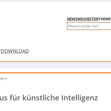
NEWS
NEUHEITEN
THEM
Search
Y
DOWNLOAD
ligenz
s für künstliche Intelligenz