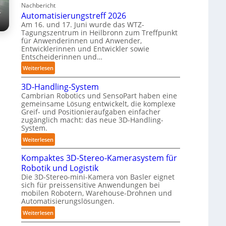
Nachbericht
A
n
T
r
Automatisierungstreff 2026
A
e
a
Am 16. und 17. Juni wurde das WTZ-
Z
n
u
Tagungszentrum in Heilbronn zum Treffpunkt
ü
p
c
für Anwenderinnen und Anwender,
r
e
Entwicklerinnen und Entwickler sowie
h
i
r
Entscheiderinnen und…
r
c
C
o
:
Weiterlesen
h
o
b
A
:
b
3D-Handling-System
o
u
T
o
Cambrian Robotics und SensoPart haben eine
t
t
r
gemeinsame Lösung entwickelt, die komplexe
t
e
o
e
Greif- und Positionieraufgaben einfacher
r
m
zugänglich macht: das neue 3D-Handling-
f
a
System.
f
t
:
p
Weiterlesen
i
3
u
s
Kompaktes 3D-Stereo-Kamerasystem für
D
n
i
Robotik und Logistik
-
k
e
Die 3D-Stereo-mini-Kamera von Basler eignet
H
t
r
sich für preissensitive Anwendungen bei
a
f
u
mobilen Robotern, Warehouse-Drohnen und
n
ü
Automatisierungslösungen.
n
d
r
g
:
Weiterlesen
l
p
s
K
i
r