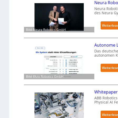
Neura Robot
Neura Roboti
des Neura G
Weiterles
Bild: Neura Robotics GmbH
Autonome L
Das deutsche
autonomen Kr
Weiterles
Bild: Elvio Robotics GmbH
Whitepaper 
ABB Robotics 
Physical AI 
Weiterles