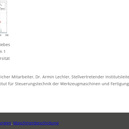
riebes
n 1
rsität
her Mitarbeiter, Dr. Armin Lechler, Stellvertretender Institutsleiter
 Institut für Steuerungstechnik der Werkzeugmaschinen und Fertigun
ungen
,
Maschinenbeschickung