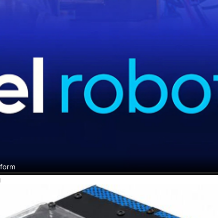
tform
H