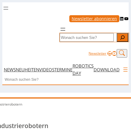
LinkedIn
YouTube
Newsletter abonnieren
Search
LinkedIn
YouTub
Newsletter
ROBOTICS
NEWS
NEUHEITEN
VIDEOS
TERMINE
DOWNLOAD
DAY
Search
strierobotern
ndustrierobotern