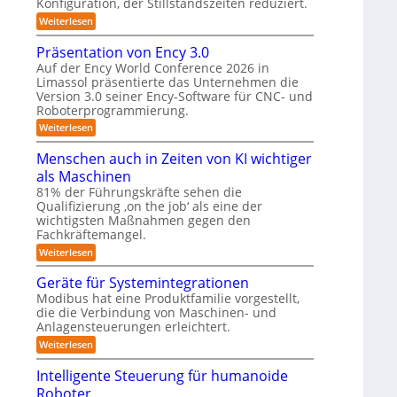
K
n
Konfiguration, der Stillstandszeiten reduziert.
u
e
t
n
a
:
Weiterlesen
r
s
g
Z
m
e
s
u
w
Präsentation von Ency 3.0
n
v
e
e
n
s
e
Auf der Ency World Conference 2026 in
r
i
g
o
r
Limassol präsentierte das Unternehmen die
-
a
r
g
s
Version 3.0 seiner Ency-Software für CNC- und
S
f
l
s
t
l
Roboterprogrammierung.
ü
e
y
a
ö
r
i
:
Weiterlesen
t
s
I
c
P
s
i
n
h
r
t
Menschen auch in Zeiten von KI wichtiger
o
u
d
v
ä
n
e
als Maschinen
u
o
n
s
e
m
s
n
e
81% der Führungskräfte sehen die
g
n
t
m
n
f
Qualifizierung ‚on the job‘ als eine der
-
e
r
i
t
S
wichtigsten Maßnahmen gegen den
ü
i
l
a
n
c
Fachkräftemangel.
r
e
i
t
h
r
t
i
:
Weiterlesen
R
w
o
ä
o
M
e
o
b
r
n
e
Geräte für Systemintegrationen
i
o
i
b
v
n
ß
Modibus hat eine Produktfamilie vorgestellt,
t
s
o
s
o
c
die die Verbindung von Maschinen- und
e
c
n
c
o
t
r
h
E
Anlagensteuerungen erleichtert.
h
b
e
n
e
i
o
:
Weiterlesen
r
c
n
k
t
G
B
y
a
e
u
Intelligente Steuerung für humanoide
o
3
u
r
d
.
c
n
Roboter
ä