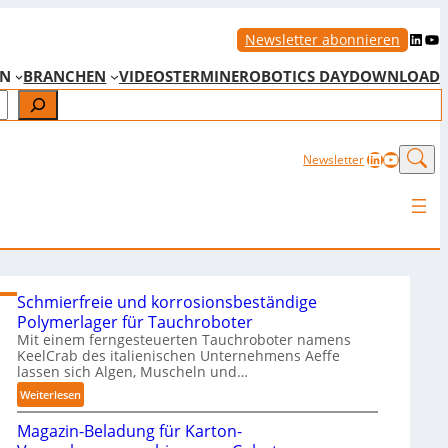
LinkedIn
YouTube
Newsletter abonnieren
EN
BRANCHEN
VIDEOS
TERMINE
ROBOTICS DAY
DOWNLOAD
LinkedIn
YouTub
Newsletter
Schmierfreie und korrosionsbeständige
Polymerlager für Tauchroboter
Mit einem ferngesteuerten Tauchroboter namens
KeelCrab des italienischen Unternehmens Aeffe
lassen sich Algen, Muscheln und…
:
Weiterlesen
S
Magazin-Beladung für Karton-
c