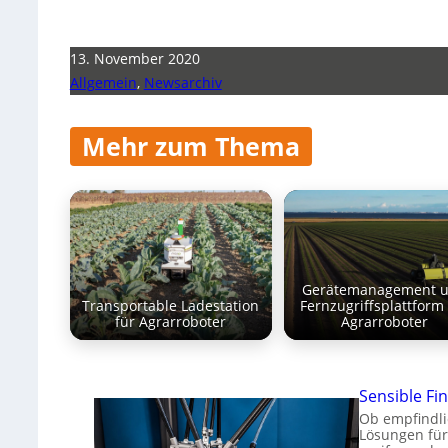
13. November 2020
Allgemein
,
Newsarchiv
Mehr zum Thema
Gerätemanagement 
Transportable Ladestation
Fernzugriffsplattform
für Agrarroboter
Agrarroboter
Sensible Fin
Ob empfindli
Lösungen für