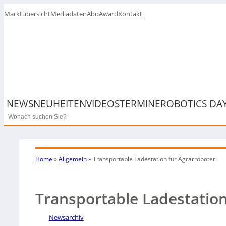
Marktübersicht
Mediadaten
Abo
Award
Kontakt
NEWS
NEUHEITEN
VIDEOS
TERMINE
ROBOTICS DA
Search
Home
»
Allgemein
»
Transportable Ladestation für Agrarroboter
Transportable Ladestation
Newsarchiv