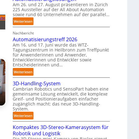
Am 26. und 27. August präsentieren in Zürich
n
T
225 Aussteller auf der All About Automation
e
a
sowie rund 60 Unternehmen auf der parallel…
n
u
ite
:
Weiterlesen
p
c
A
e
h
Nachbericht
A
r
r
Automatisierungstreff 2026
A
C
o
Am 16. und 17. Juni wurde das WTZ-
Z
o
b
Tagungszentrum in Heilbronn zum Treffpunkt
ü
b
o
für Anwenderinnen und Anwender,
r
o
t
Entwicklerinnen und Entwickler sowie
i
t
Entscheiderinnen und…
e
c
r
:
Weiterlesen
h
A
:
3D-Handling-System
u
T
Cambrian Robotics und SensoPart haben eine
t
r
gemeinsame Lösung entwickelt, die komplexe
o
e
Greif- und Positionieraufgaben einfacher
m
zugänglich macht: das neue 3D-Handling-
f
a
System.
f
t
:
p
Weiterlesen
i
3
u
s
Kompaktes 3D-Stereo-Kamerasystem für
D
n
i
Robotik und Logistik
-
k
e
Die 3D-Stereo-mini-Kamera von Basler eignet
H
t