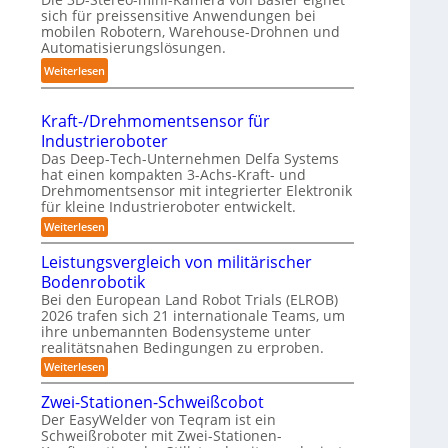
r
sich für preissensitive Anwendungen bei
a
f
u
mobilen Robotern, Warehouse-Drohnen und
n
ü
Automatisierungslösungen.
n
d
r
g
:
Weiterlesen
l
p
s
K
i
r
t
o
n
a
Kraft-/Drehmomentsensor für
r
m
g
x
Industrieroboter
e
p
-
i
Das Deep-Tech-Unternehmen Delfa Systems
f
a
S
s
hat einen kompakten 3-Achs-Kraft- und
f
k
Drehmomentsensor mit integrierter Elektronik
y
n
2
t
für kleine Industrieroboter entwickelt.
s
a
0
e
:
Weiterlesen
t
h
2
K
s
e
e
r
6
Leistungsvergleich von militärischer
3
m
A
a
D
Bodenrobotik
f
u
t
-
Bei den European Land Robot Trials (ELROB)
t
-
2026 trafen sich 21 internationale Teams, um
S
o
/
ihre unbemannten Bodensysteme unter
t
D
m
realitätsnahen Bedingungen zu erproben.
r
e
a
e
:
Weiterlesen
r
h
L
t
e
m
e
Zwei-Stationen-Schweißcobot
i
o
i
o
Der EasyWelder von Teqram ist ein
s
m
s
-
Schweißroboter mit Zwei-Stationen-
e
t
i