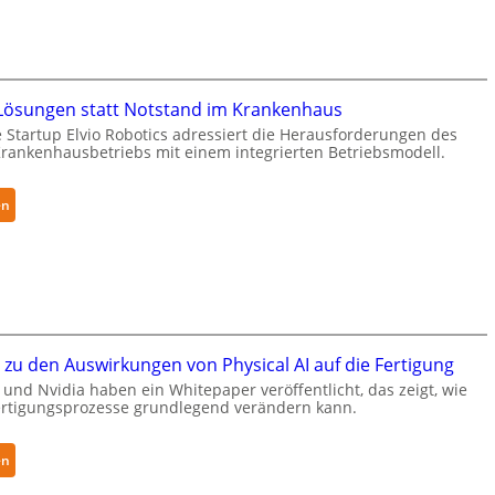
N
f
t
e
e
S
u
r
e
r
f
c
a
ösungen statt Notstand im Krankenhaus
ü
u
R
 Startup Elvio Robotics adressiert die Herausforderungen des
r
r
o
ankenhausbetriebs mit einem integrierten Betriebsmodell.
S
i
b
a
t
o
l
y
:
en
t
a
-
A
i
t
L
u
c
e
t
s
v
o
e
e
n
r
l
o
w
zu den Auswirkungen von Physical AI auf die Fertigung
-
m
e
und Nvidia haben ein Whitepaper veröffentlicht, das zeigt, wie
2
e
i
Fertigungsprozesse grundlegend verändern kann.
-
L
t
Z
ö
e
:
e
s
en
r
W
r
u
t