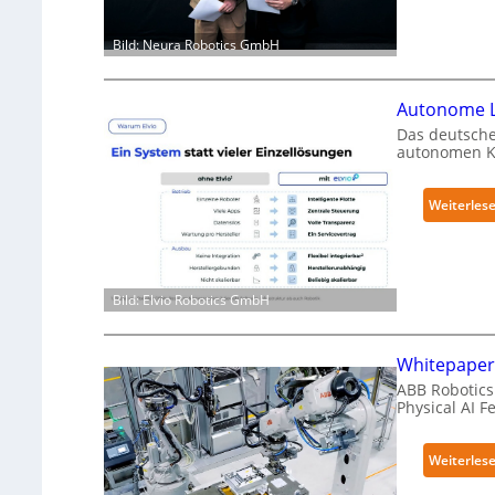
Bild: Neura Robotics GmbH
Autonome L
Das deutsche
autonomen Kr
Weiterles
Bild: Elvio Robotics GmbH
Whitepaper 
ABB Robotics 
Physical AI 
Weiterles