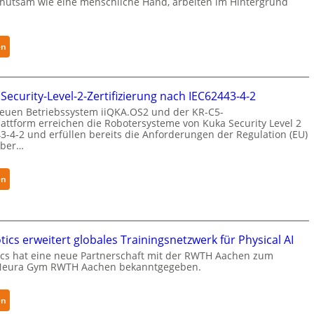
ehutsam wie eine menschliche Hand, arbeiten im Hintergrund
:
en
S
e
n
 Security-Level-2-Zertifizierung nach IEC62443-4-2
s
euen Betriebssystem iiQKA.OS2 und der KR-C5-
i
attform erreichen die Robotersysteme von Kuka Security Level 2
3-4-2 und erfüllen bereits die Anforderungen der Regulation (EU)
b
yber…
l
e
F
:
en
i
K
n
u
g
k
e
a
ics erweitert globales Trainingsnetzwerk für Physical AI
r
e
cs hat eine neue Partnerschaft mit der RWTH Aachen zum
Neura Gym RWTH Aachen bekanntgegeben.
g
r
r
h
e
ä
:
en
i
l