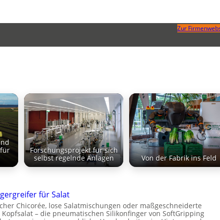
Zur Firmenwebs
und
 für
Forschungsprojekt für sich
selbst regelnde Anlagen
Von der Fabrik ins Feld
gergreifer für Salat
cher Chicorée, lose Salatmischungen oder maßgeschneiderte
 Kopfsalat – die pneumatischen Silikonfinger von SoftGripping