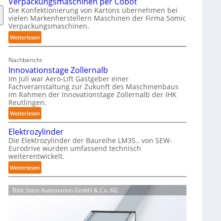
Verpackungsmaschinen per Cobot
h
Die Konfektionierung von Kartons übernehmen bei
m
vielen Markenherstellern Maschinen der Firma Somic
i
Verpackungsmaschinen.
e
:
Weiterlesen
r
M
f
a
r
Nachbericht
g
e
Innovationstage Zollernalb
a
i
Im Juli war Aero-Lift Gastgeber einer
z
e
Fachveranstaltung zur Zukunft des Maschinenbaus
i
im Rahmen der Innovationstage Zollernalb der IHK
u
Reutlingen.
n
n
-
:
Weiterlesen
d
B
I
k
Elektrozylinder
e
n
o
Die Elektrozylinder der Baureihe LM3S.. von SEW-
l
n
r
Eurodrive wurden umfassend technisch
a
o
r
weiterentwickelt.
d
v
o
:
Weiterlesen
u
a
s
E
n
t
i
l
g
i
o
Bild: Stein Automation GmbH & Co. KG
e
f
o
n
k
ü
n
s
t
r
s
b