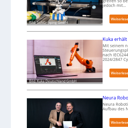
greifen so b
jedoch mit…
Weiterles
Bild: SoftGripping GmbH
Kuka erhält
Mit seinem n
Steuerungspl
nach IEC6244
2024/2847 C
Weiterles
Bild: Kuka Deutschland GmbH
Neura Robot
Neura Roboti
Aufbau des 
Weiterles