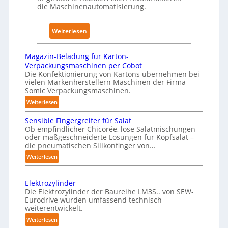
w
h
die Maschinenautomatisierung.
A
i
a
I
r
u
:
Weiterlesen
k
s
K
u
ü
n
Magazin-Beladung für Karton-
n
Verpackungsmaschinen per Cobot
g
s
Die Konfektionierung von Kartons übernehmen bei
e
vielen Markenherstellern Maschinen der Firma
t
n
Somic Verpackungsmaschinen.
l
v
:
Weiterlesen
i
o
M
c
n
Sensible Fingergreifer für Salat
a
h
Ob empfindlicher Chicorée, lose Salatmischungen
P
g
oder maßgeschneiderte Lösungen für Kopfsalat –
e
h
a
die pneumatischen Silikonfinger von…
I
z
y
:
Weiterlesen
n
i
s
S
t
n
i
e
-
e
Elektrozylinder
c
n
B
l
Die Elektrozylinder der Baureihe LM3S.. von SEW-
a
s
e
Eurodrive wurden umfassend technisch
l
l
i
weiterentwickelt.
l
i
b
A
a
:
Weiterlesen
g
l
I
d