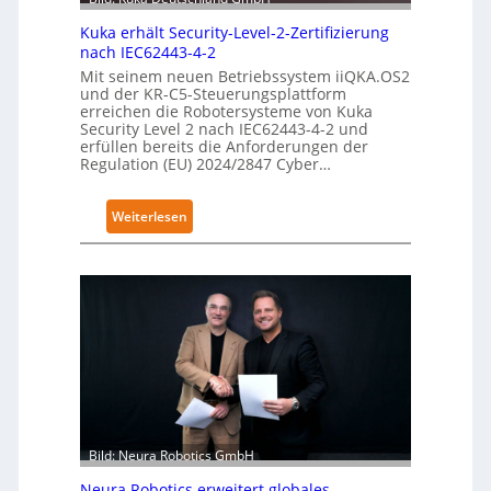
Kuka erhält Security-Level-2-Zertifizierung
nach IEC62443-4-2
Mit seinem neuen Betriebssystem iiQKA.OS2
und der KR-C5-Steuerungsplattform
erreichen die Robotersysteme von Kuka
Security Level 2 nach IEC62443-4-2 und
erfüllen bereits die Anforderungen der
Regulation (EU) 2024/2847 Cyber…
:
Weiterlesen
K
u
k
a
e
r
h
ä
l
t
Bild: Neura Robotics GmbH
S
Neura Robotics erweitert globales