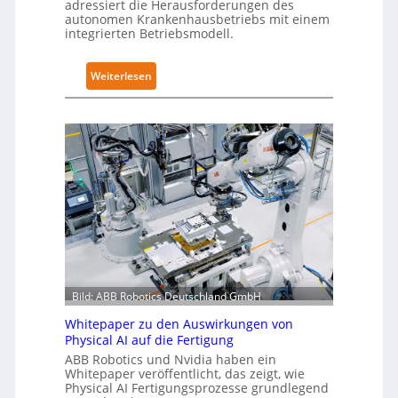
adressiert die Herausforderungen des
w
i
autonomen Krankenhausbetriebs mit einem
e
z
integrierten Betriebsmodell.
i
i
t
e
:
Weiterlesen
e
r
A
r
u
u
t
n
t
g
g
o
l
n
n
o
a
o
b
c
m
a
h
e
l
I
L
e
E
ö
s
C
s
T
6
Bild: ABB Robotics Deutschland GmbH
u
r
2
n
a
Whitepaper zu den Auswirkungen von
4
g
Physical AI auf die Fertigung
i
4
e
ABB Robotics und Nvidia haben ein
n
3
Whitepaper veröffentlicht, das zeigt, wie
n
i
-
Physical AI Fertigungsprozesse grundlegend
s
n