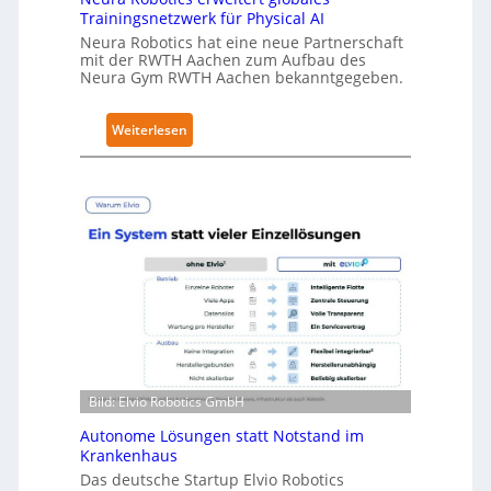
e
Trainingsnetzwerk für Physical AI
c
Neura Robotics hat eine neue Partnerschaft
u
mit der RWTH Aachen zum Aufbau des
r
Neura Gym RWTH Aachen bekanntgegeben.
i
t
:
Weiterlesen
y
N
-
e
L
u
e
r
v
a
e
R
l
o
-
b
2
o
-
t
Z
i
e
Bild: Elvio Robotics GmbH
c
r
s
Autonome Lösungen statt Notstand im
t
e
Krankenhaus
i
r
Das deutsche Startup Elvio Robotics
f