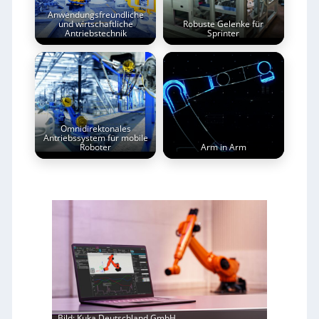
Anwendungsfreundliche
und wirtschaftliche
Robuste Gelenke für
Antriebstechnik
Sprinter
Omnidirektonales
Antriebssystem für mobile
Roboter
Arm in Arm
Bild: Kuka Deutschland GmbH