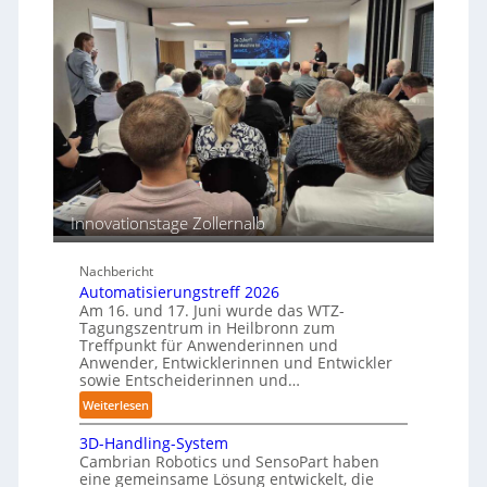
v
s
r
e
m
r
a
s
o
s
T
s
c
e
i
h
a
o
i
c
n
n
h
s
e
b
e
n
e
n
p
Innovationstage Zollernalb
s
e
t
r
ä
Nachbericht
C
n
Automatisierungstreff 2026
o
Am 16. und 17. Juni wurde das WTZ-
d
b
Tagungszentrum in Heilbronn zum
i
o
Treffpunkt für Anwenderinnen und
g
t
Anwender, Entwicklerinnen und Entwickler
e
sowie Entscheiderinnen und…
P
:
Weiterlesen
o
A
l
3D-Handling-System
u
y
Cambrian Robotics und SensoPart haben
t
m
eine gemeinsame Lösung entwickelt, die
o