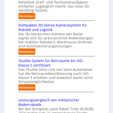
e
komplexe Greif- und Positionieraufgaben
m
einfacher zugänglich macht: das neue 3D-
r
a
Handling-System.
l
t
:
Weiterlesen
a
i
3
g
s
Kompaktes 3D-Stereo-Kamerasystem für
D
e
i
Robotik und Logistik
-
r
e
Die 3D-Stereo-mini-Kamera von Basler
H
f
eignet sich für preissensitive Anwendungen
r
a
ü
bei mobilen Robotern, Warehouse-Drohnen
u
n
r
und Automatisierungslösungen.
n
d
T
:
Weiterlesen
g
l
a
K
s
i
u
Shuttle-System für Reinräume bis ISO-
o
t
n
c
Klasse 5 zertifiziert
m
r
g
h
Das Shuttle Stein Link von Stein Automation
p
e
hat die Reinraumklassifizierung nach ISO-
-
r
a
f
Klasse 5 erhalten und erweitert damit seine
S
o
k
Einsatzmöglichkeiten.
f
y
b
t
2
:
Weiterlesen
s
o
e
0
S
t
t
s
2
h
e
e
3
Leistungsvergleich von militärischer
6
u
m
r
Bodenrobotik
D
t
Bei den European Land Robot Trials (ELROB)
-
t
2026 trafen sich 21 internationale Teams,