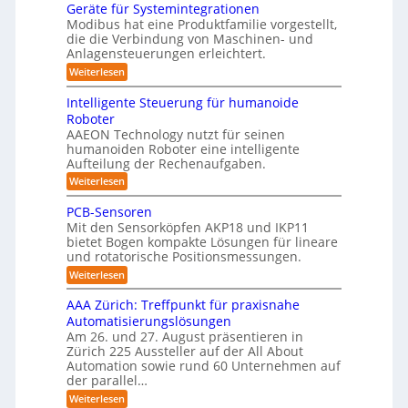
e
s
e
n
Geräte für Systemintegrationen
i
b
i
n
I
v
s
Modibus hat eine Produktfamilie vorgestellt,
ß
o
s
o
c
S
die die Verbindung von Maschinen- und
c
c
n
t
h
o
Anlagensteuerungen erleichtert.
O
h
E
e
i
b
e
-
n
:
r
Weiterlesen
o
n
k
c
G
B
K
t
a
y
e
o
u
Intelligente Steuerung für humanoide
l
u
3
r
d
n
Roboter
c
.
ä
a
e
h
d
AAEON Technology nutzt für seinen
0
t
n
s
i
humanoiden Roboter eine intelligente
e
r
L
n
s
f
o
Aufteilung der Rechenaufgaben.
o
Z
ü
b
e
:
Weiterlesen
e
g
r
o
5
I
i
S
t
i
n
t
z
PCB-Sensoren
y
i
s
t
e
s
k
e
Mit den Sensorköpfen AKP18 und IKP11
e
n
t
t
bietet Bogen kompakte Lösungen für lineare
r
l
v
e
i
und rotatorische Positionsmessungen.
l
o
t
m
i
k
n
:
Weiterlesen
i
i
g
K
P
n
f
e
I
C
t
AAA Zürich: Treffpunkt für praxisnahe
n
w
B
i
e
Automatisierungslösungen
t
i
-
g
z
e
c
Am 26. und 27. August präsentieren in
S
r
S
i
h
Zürich 225 Aussteller auf der All About
e
a
t
t
n
t
e
Automation sowie rund 60 Unternehmen auf
e
i
s
i
der parallel…
r
u
g
o
o
e
:
e
t
Weiterlesen
r
n