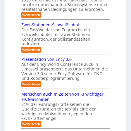
S
l
um ihre unbemannten Bodensysteme unter
t
realitätsnahen Bedingungen zu erproben.
e
e
-
:
Weiterlesen
r
L
S
e
e
Zwei-Stationen-Schweißcobot
y
i
o
Der EasyWelder von Teqram ist ein
s
s
Schweißroboter mit Zwei-Stationen-
-
t
t
Konfiguration, der Stillstandszeiten
u
K
e
reduziert.
n
a
g
m
:
Weiterlesen
m
s
Z
f
v
e
w
Präsentation von Ency 3.0
ü
e
e
r
r
Auf der Ency World Conference 2026 in
r
i
a
g
Limassol präsentierte das Unternehmen die
-
R
l
Version 3.0 seiner Ency-Software für CNC-
s
S
e
e
und Roboterprogrammierung.
t
y
i
i
a
:
Weiterlesen
c
s
t
n
P
h
t
i
r
r
v
Menschen auch in Zeiten von KI wichtiger
o
e
ä
o
ä
n
als Maschinen
s
n
m
e
u
81% der Führungskräfte sehen die
e
m
f
n
Qualifizierung ‚on the job‘ als eine der
n
i
m
-
ü
t
l
wichtigsten Maßnahmen gegen den
e
S
a
i
r
Fachkräftemangel.
c
b
t
t
h
R
:
Weiterlesen
i
ä
i
w
M
o
o
r