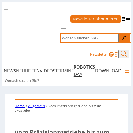
LinkedIn
YouTube
Newsletter abonnieren
Search
LinkedIn
YouTub
Newsletter
ROBOTICS
NEWS
NEUHEITEN
VIDEOS
TERMINE
DOWNLOAD
DAY
Search
Home
»
Allgemein
»
Vom Präzisionsgetriebe bis zum
Exoskelett
Vom Präzisionsgetriebe bis zum