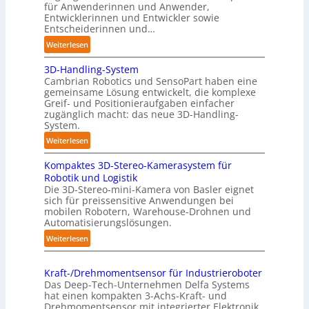
t
für Anwenderinnen und Anwender,
e
r
Entwicklerinnen und Entwickler sowie
r
i
Entscheiderinnen und…
c
:
Weiterlesen
h
A
:
3D-Handling-System
u
T
Cambrian Robotics und SensoPart haben eine
t
r
gemeinsame Lösung entwickelt, die komplexe
o
Greif- und Positionieraufgaben einfacher
e
m
zugänglich macht: das neue 3D-Handling-
f
a
System.
f
t
:
Weiterlesen
p
i
3
u
s
Kompaktes 3D-Stereo-Kamerasystem für
D
n
i
Robotik und Logistik
-
k
e
Die 3D-Stereo-mini-Kamera von Basler eignet
H
t
sich für preissensitive Anwendungen bei
r
a
f
mobilen Robotern, Warehouse-Drohnen und
u
n
Automatisierungslösungen.
ü
n
d
r
:
Weiterlesen
g
l
p
K
s
i
r
o
t
n
Kraft-/Drehmomentsensor für Industrieroboter
a
m
r
Das Deep-Tech-Unternehmen Delfa Systems
g
x
p
e
hat einen kompakten 3-Achs-Kraft- und
-
i
a
Drehmomentsensor mit integrierter Elektronik
f