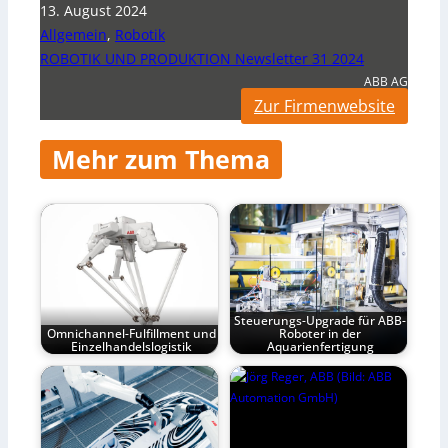
13. August 2024
Allgemein
,
Robotik
ROBOTIK UND PRODUKTION Newsletter 31 2024
ABB AG
Zur Firmenwebsite
Mehr zum Thema
Steuerungs-Upgrade für ABB-
Omnichannel-Fulfillment und
Roboter in der
Einzelhandelslogistik
Aquarienfertigung