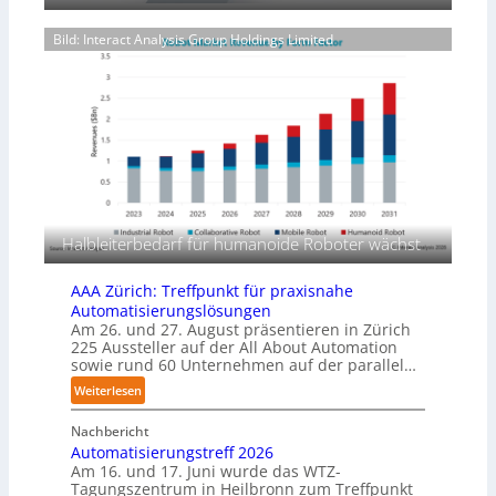
o
n
a
l
a
Bild: Interact Analysis Group Holdings Limited
c
y
l
k
m
b
u
e
n
r
g
l
s
a
m
g
a
e
s
r
c
f
Halbleiterbedarf für humanoide Roboter wächst
h
ü
i
r
AAA Zürich: Treffpunkt für praxisnahe
n
T
Automatisierungslösungen
e
a
Am 26. und 27. August präsentieren in Zürich
n
u
225 Aussteller auf der All About Automation
p
sowie rund 60 Unternehmen auf der parallel…
c
e
h
:
Weiterlesen
r
r
A
C
o
Nachbericht
A
o
b
Automatisierungstreff 2026
A
b
Am 16. und 17. Juni wurde das WTZ-
o
Z
o
Tagungszentrum in Heilbronn zum Treffpunkt
t
ü