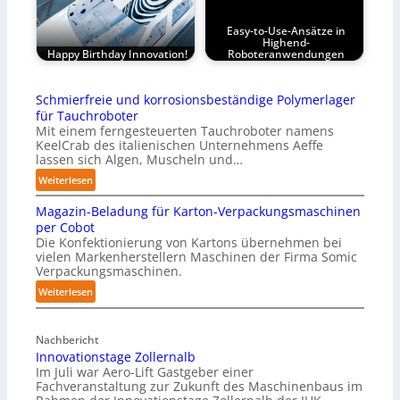
Easy-to-Use-Ansätze in
Highend-
Happy Birthday Innovation!
Roboteranwendungen
Schmierfreie und korrosionsbeständige Polymerlager
für Tauchroboter
Mit einem ferngesteuerten Tauchroboter namens
KeelCrab des italienischen Unternehmens Aeffe
lassen sich Algen, Muscheln und…
:
Weiterlesen
S
Magazin-Beladung für Karton-Verpackungsmaschinen
c
per Cobot
h
Die Konfektionierung von Kartons übernehmen bei
m
vielen Markenherstellern Maschinen der Firma Somic
i
Verpackungsmaschinen.
e
:
Weiterlesen
r
M
f
a
r
Nachbericht
g
e
Innovationstage Zollernalb
a
i
Im Juli war Aero-Lift Gastgeber einer
z
e
Fachveranstaltung zur Zukunft des Maschinenbaus im
i
u