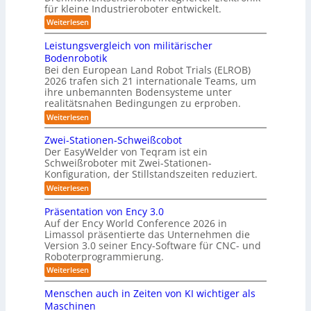
S
s
für kleine Industrieroboter entwickelt.
k
f
y
n
t
:
Weiterlesen
2
s
a
K
e
0
r
t
h
Leistungsvergleich von militärischer
s
2
a
e
Bodenrobotik
e
3
f
6
m
Bei den European Land Robot Trials (ELROB)
t
A
D
2026 trafen sich 21 internationale Teams, um
-
u
-
/
ihre unbemannten Bodensysteme unter
t
D
S
realitätsnahen Bedingungen zu erproben.
r
o
t
:
Weiterlesen
e
m
L
e
h
e
a
m
Zwei-Stationen-Schweißcobot
r
i
o
t
Der EasyWelder von Teqram ist ein
e
s
m
Schweißroboter mit Zwei-Stationen-
i
t
o
e
Konfiguration, der Stillstandszeiten reduziert.
u
s
n
-
n
t
:
Weiterlesen
i
K
g
s
Z
e
s
a
e
w
Präsentation von Ency 3.0
v
r
n
e
m
Auf der Ency World Conference 2026 in
e
s
i
u
e
r
Limassol präsentierte das Unternehmen die
o
-
n
g
Version 3.0 seiner Ency-Software für CNC- und
r
r
S
l
f
g
Roboterprogrammierung.
t
a
e
ü
a
s
:
Weiterlesen
s
i
r
t
P
c
l
I
y
i
r
h
Menschen auch in Zeiten von KI wichtiger als
n
o
ö
s
ä
v
d
n
Maschinen
s
s
o
t