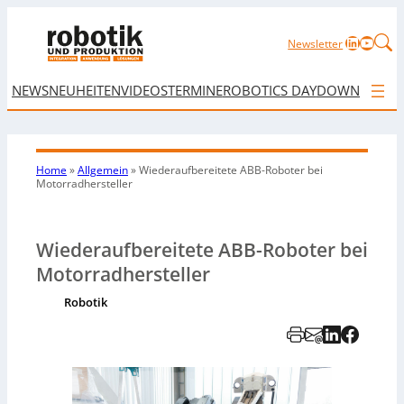
LinkedIn
YouTu
Newsletter
NEWS
NEUHEITEN
VIDEOS
TERMINE
ROBOTICS DAY
DOWNLOAD
Home
»
Allgemein
»
Wiederaufbereitete ABB-Roboter bei
Motorradhersteller
Wiederaufbereitete ABB-Roboter bei
Motorradhersteller
Robotik