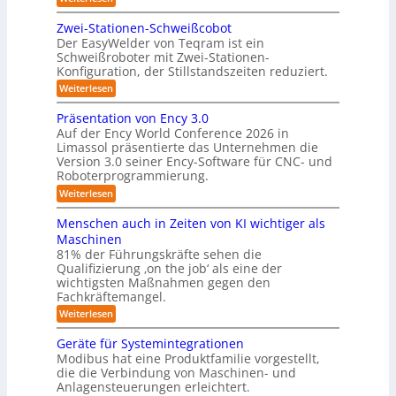
r
L
S
e
e
Zwei-Stationen-Schweißcobot
y
i
o
Der EasyWelder von Teqram ist ein
s
s
Schweißroboter mit Zwei-Stationen-
-
t
t
Konfiguration, der Stillstandszeiten reduziert.
u
K
e
n
:
Weiterlesen
a
g
m
Z
m
s
w
f
Präsentation von Ency 3.0
v
e
e
ü
Auf der Ency World Conference 2026 in
e
i
r
r
Limassol präsentierte das Unternehmen die
r
-
a
g
Version 3.0 seiner Ency-Software für CNC- und
S
R
l
Roboterprogrammierung.
s
t
e
e
a
y
:
Weiterlesen
i
i
t
P
c
s
i
n
r
h
Menschen auch in Zeiten von KI wichtiger als
o
t
ä
r
v
n
Maschinen
e
s
o
e
ä
81% der Führungskräfte sehen die
e
n
m
n
u
Qualifizierung ‚on the job‘ als eine der
n
m
-
f
t
wichtigsten Maßnahmen gegen den
i
m
S
a
ü
l
Fachkräftemangel.
c
e
t
i
r
h
:
Weiterlesen
b
i
t
w
M
R
o
ä
i
e
e
n
Geräte für Systemintegrationen
o
r
i
s
n
v
i
Modibus hat eine Produktfamilie vorgestellt,
b
ß
s
o
I
s
die die Verbindung von Maschinen- und
c
c
o
n
c
S
o
Anlagensteuerungen erleichtert.
h
E
t
h