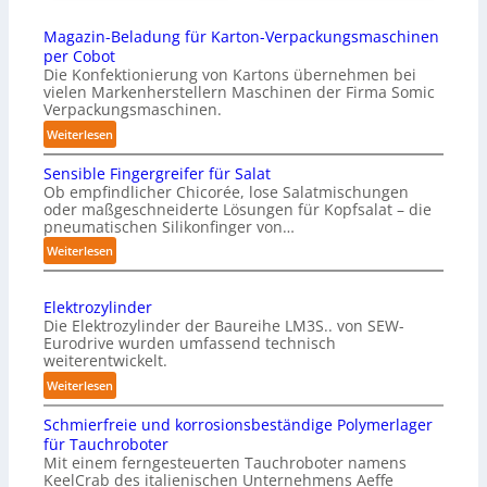
Magazin-Beladung für Karton-Verpackungsmaschinen
per Cobot
Die Konfektionierung von Kartons übernehmen bei
vielen Markenherstellern Maschinen der Firma Somic
Verpackungsmaschinen.
:
Weiterlesen
M
Sensible Fingergreifer für Salat
a
Ob empfindlicher Chicorée, lose Salatmischungen
g
oder maßgeschneiderte Lösungen für Kopfsalat – die
a
pneumatischen Silikonfinger von…
z
:
Weiterlesen
i
S
n
e
-
Elektrozylinder
n
B
Die Elektrozylinder der Baureihe LM3S.. von SEW-
s
e
Eurodrive wurden umfassend technisch
i
weiterentwickelt.
l
b
a
:
Weiterlesen
l
d
E
e
Schmierfreie und korrosionsbeständige Polymerlager
u
l
F
für Tauchroboter
n
e
i
Mit einem ferngesteuerten Tauchroboter namens
g
k
n
KeelCrab des italienischen Unternehmens Aeffe
f