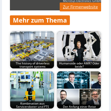
MicroSys Electronics GmbH
Zur Firmenwebsite
Mehr zum Thema
The history of driverless
Humanoide oder AMR? Oder
transport systems
beide?
Kombination aus
Serviceroboter und FTS
Der Anfang einer Reise