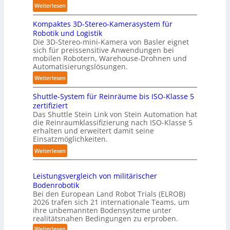
t
g
:
Weiterlesen
i
e
3
s
r
Kompaktes 3D-Stereo-Kamerasystem für
D
i
Robotik und Logistik
f
-
e
Die 3D-Stereo-mini-Kamera von Basler eignet
ü
H
sich für preissensitive Anwendungen bei
r
r
a
mobilen Robotern, Warehouse-Drohnen und
u
T
n
Automatisierungslösungen.
n
a
d
:
Weiterlesen
g
u
l
K
s
c
i
Shuttle-System für Reinräume bis ISO-Klasse 5
o
t
h
n
zertifiziert
m
r
r
g
Das Shuttle Stein Link von Stein Automation hat
p
e
o
die Reinraumklassifizierung nach ISO-Klasse 5
-
a
f
erhalten und erweitert damit seine
b
S
k
Einsatzmöglichkeiten.
f
o
y
t
2
t
:
Weiterlesen
s
e
0
e
S
t
s
2
r
h
e
3
Leistungsvergleich von militärischer
6
u
m
Bodenrobotik
D
t
Bei den European Land Robot Trials (ELROB)
-
t
2026 trafen sich 21 internationale Teams, um
S
l
ihre unbemannten Bodensysteme unter
t
realitätsnahen Bedingungen zu erproben.
e
e
-
:
Weiterlesen