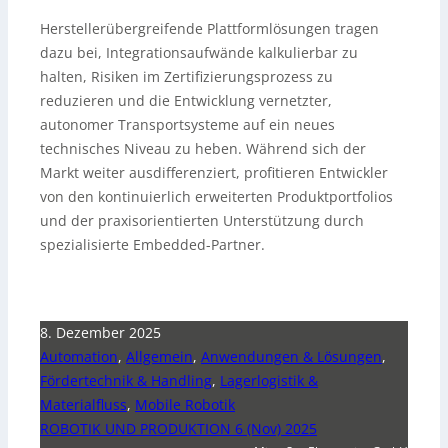
Herstellerübergreifende Plattformlösungen tragen
dazu bei, Integrationsaufwände kalkulierbar zu
halten, Risiken im Zertifizierungsprozess zu
reduzieren und die Entwicklung vernetzter,
autonomer Transportsysteme auf ein neues
technisches Niveau zu heben. Während sich der
Markt weiter ausdifferenziert, profitieren Entwickler
von den kontinuierlich erweiterten Produktportfolios
und der praxisorientierten Unterstützung durch
spezialisierte Embedded-Partner.
8. Dezember 2025
Automation
,
Allgemein
,
Anwendungen & Lösungen
,
Fördertechnik & Handling
,
Lagerlogistik &
Materialfluss
,
Mobile Robotik
ROBOTIK UND PRODUKTION 6 (Nov) 2025