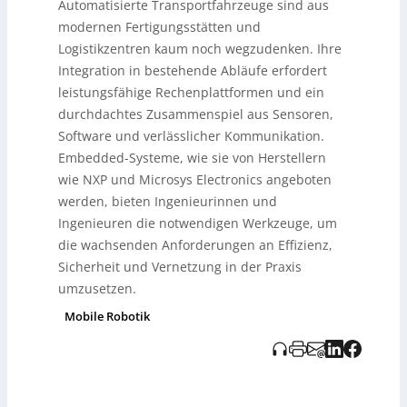
Automatisierte Transportfahrzeuge sind aus
Entscheidungen für den Materialtransport zu treffen.
Die Systeme sind skalierbar, einfach zu integrieren und
modernen Fertigungsstätten und
bieten umfangreiche Schnittstellen, die an spezifische
Logistikzentren kaum noch wegzudenken. Ihre
Anforderungen angepasst werden können. Entwicklern
Integration in bestehende Abläufe erfordert
steht ein umfassendes Unterstützungspaket zur
leistungsfähige Rechenplattformen und ein
Verfügung, das die schnelle Umsetzung und Anpassung
an Marktbedürfnisse erleichtert.
durchdachtes Zusammenspiel aus Sensoren,
Software und verlässlicher Kommunikation.
Embedded-Systeme, wie sie von Herstellern
wie NXP und Microsys Electronics angeboten
werden, bieten Ingenieurinnen und
Ingenieuren die notwendigen Werkzeuge, um
die wachsenden Anforderungen an Effizienz,
Sicherheit und Vernetzung in der Praxis
umzusetzen.
Mobile Robotik