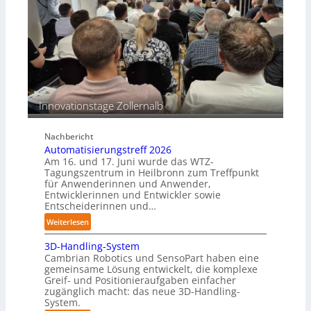
c
i
h
o
i
n
n
s
e
b
n
e
p
s
e
Innovationstage Zollernalb
t
r
ä
C
n
Nachbericht
o
d
Automatisierungstreff 2026
b
i
Am 16. und 17. Juni wurde das WTZ-
o
g
Tagungszentrum in Heilbronn zum Treffpunkt
t
für Anwenderinnen und Anwender,
e
Entwicklerinnen und Entwickler sowie
P
Entscheiderinnen und…
o
:
Weiterlesen
l
A
y
3D-Handling-System
u
m
Cambrian Robotics und SensoPart haben eine
t
e
gemeinsame Lösung entwickelt, die komplexe
o
r
Greif- und Positionieraufgaben einfacher
m
l
zugänglich macht: das neue 3D-Handling-
a
System.
a