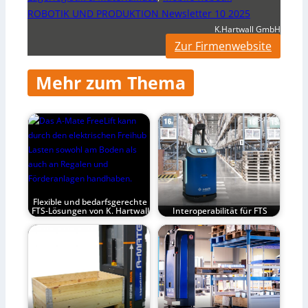
ROBOTIK UND PRODUKTION Newsletter 10 2025
K.Hartwall GmbH
Zur Firmenwebsite
Mehr zum Thema
Flexible und bedarfsgerechte
FTS-Lösungen von K. Hartwall
Interoperabilität für FTS