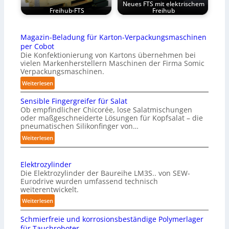
Neues FTS mit elektrischem
Freihub-FTS
Freihub
Magazin-Beladung für Karton-Verpackungsmaschinen
per Cobot
Die Konfektionierung von Kartons übernehmen bei
vielen Markenherstellern Maschinen der Firma Somic
Verpackungsmaschinen.
:
Weiterlesen
M
Sensible Fingergreifer für Salat
a
Ob empfindlicher Chicorée, lose Salatmischungen
g
oder maßgeschneiderte Lösungen für Kopfsalat – die
a
pneumatischen Silikonfinger von…
z
:
Weiterlesen
i
S
n
e
-
Elektrozylinder
n
B
Die Elektrozylinder der Baureihe LM3S.. von SEW-
s
e
Eurodrive wurden umfassend technisch
i
weiterentwickelt.
l
b
a
:
Weiterlesen
l
d
E
e
Schmierfreie und korrosionsbeständige Polymerlager
u
l
F
für Tauchroboter
n