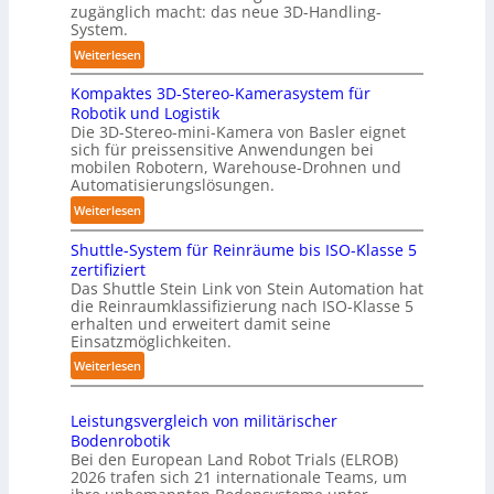
m
l
zugänglich macht: das neue 3D-Handling-
a
System.
a
t
g
:
Weiterlesen
i
e
3
s
r
Kompaktes 3D-Stereo-Kamerasystem für
D
i
Robotik und Logistik
f
-
e
Die 3D-Stereo-mini-Kamera von Basler eignet
ü
H
sich für preissensitive Anwendungen bei
r
r
a
mobilen Robotern, Warehouse-Drohnen und
u
T
n
Automatisierungslösungen.
n
a
d
:
Weiterlesen
g
u
l
K
s
c
i
Shuttle-System für Reinräume bis ISO-Klasse 5
o
t
h
n
zertifiziert
m
r
r
g
Das Shuttle Stein Link von Stein Automation hat
p
e
o
die Reinraumklassifizierung nach ISO-Klasse 5
-
a
f
erhalten und erweitert damit seine
b
S
k
Einsatzmöglichkeiten.
f
o
y
t
2
t
:
Weiterlesen
s
e
0
e
S
t
s
2
r
h
e
3
Leistungsvergleich von militärischer
6
u
m
Bodenrobotik
D
t
Bei den European Land Robot Trials (ELROB)
-
t
2026 trafen sich 21 internationale Teams, um
S
l