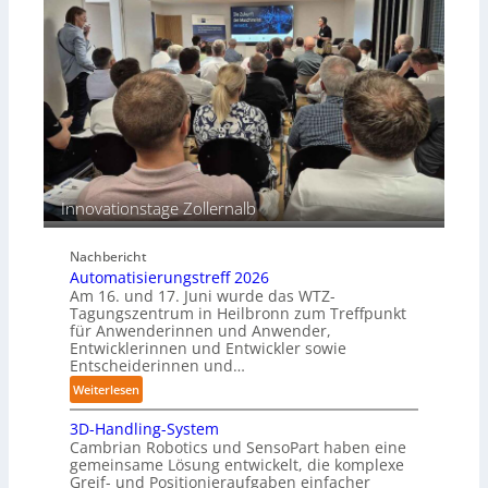
a
o
s
s
c
i
h
o
i
n
n
s
e
b
n
e
p
s
e
Innovationstage Zollernalb
t
r
ä
C
n
Nachbericht
o
d
Automatisierungstreff 2026
b
i
Am 16. und 17. Juni wurde das WTZ-
o
g
Tagungszentrum in Heilbronn zum Treffpunkt
t
für Anwenderinnen und Anwender,
e
Entwicklerinnen und Entwickler sowie
P
Entscheiderinnen und…
o
:
Weiterlesen
l
A
y
3D-Handling-System
u
m
Cambrian Robotics und SensoPart haben eine
t
e
gemeinsame Lösung entwickelt, die komplexe
o
r
Greif- und Positionieraufgaben einfacher