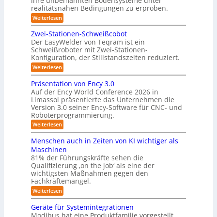
ihre unbemannten Bodensysteme unter
t
realitätsnahen Bedingungen zu erproben.
e
e
-
:
Weiterlesen
r
L
S
e
e
Zwei-Stationen-Schweißcobot
y
i
o
Der EasyWelder von Teqram ist ein
s
s
Schweißroboter mit Zwei-Stationen-
-
t
t
Konfiguration, der Stillstandszeiten reduziert.
u
K
e
n
:
Weiterlesen
a
g
m
Z
m
s
w
f
Präsentation von Ency 3.0
v
e
e
ü
Auf der Ency World Conference 2026 in
e
i
r
r
Limassol präsentierte das Unternehmen die
r
-
a
g
Version 3.0 seiner Ency-Software für CNC- und
S
R
l
Roboterprogrammierung.
s
t
e
e
a
y
:
Weiterlesen
i
i
t
P
c
s
i
n
r
h
Menschen auch in Zeiten von KI wichtiger als
o
t
ä
r
v
n
Maschinen
e
s
o
e
ä
81% der Führungskräfte sehen die
e
n
m
n
u
Qualifizierung ‚on the job‘ als eine der
n
m
-
f
t
wichtigsten Maßnahmen gegen den
i
m
S
a
ü
l
Fachkräftemangel.
c
e
t
i
r
h
:
Weiterlesen
b
i
t
w
M
R
o
ä
i
e
e
n
Geräte für Systemintegrationen
o
r
i
s
n
v
i
Modibus hat eine Produktfamilie vorgestellt,
b
ß