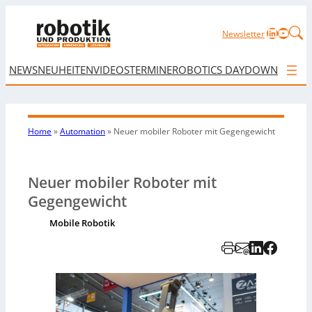
LinkedIn
YouTu
Newsletter
NEWS
NEUHEITEN
VIDEOS
TERMINE
ROBOTICS DAY
DOWNLOAD
Home
»
Automation
»
Neuer mobiler Roboter mit Gegengewicht
Neuer mobiler Roboter mit
Gegengewicht
Mobile Robotik