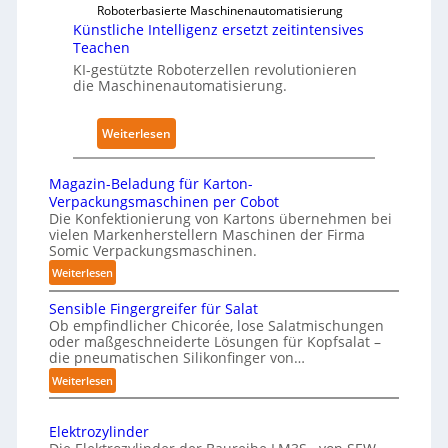
i
Roboterbasierte Maschinenautomatisierung
A
k
c
Künstliche Intelligenz ersetzt zeitintensives
u
e
a
Teachen
s
n
l
KI-gestützte Roboterzellen revolutionieren
w
h
die Maschinenautomatisierung.
A
i
a
I
r
u
:
Weiterlesen
k
s
K
u
ü
n
Magazin-Beladung für Karton-
n
Verpackungsmaschinen per Cobot
g
s
Die Konfektionierung von Kartons übernehmen bei
e
vielen Markenherstellern Maschinen der Firma
t
n
Somic Verpackungsmaschinen.
l
v
:
Weiterlesen
i
o
M
c
n
Sensible Fingergreifer für Salat
a
h
Ob empfindlicher Chicorée, lose Salatmischungen
P
g
oder maßgeschneiderte Lösungen für Kopfsalat –
e
h
a
die pneumatischen Silikonfinger von…
I
z
y
:
Weiterlesen
n
i
s
S
t
n
i
e
-
e
Elektrozylinder
c
n
B
l