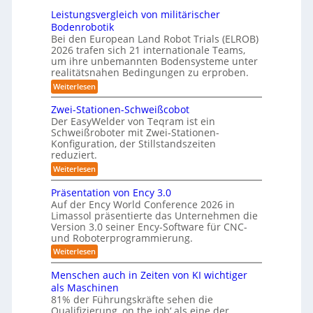
2
h
e
e
3
Leistungsvergleich von militärischer
6
u
m
r
Bodenrobotik
D
t
Bei den European Land Robot Trials (ELROB)
-
t
2026 trafen sich 21 internationale Teams,
S
l
um ihre unbemannten Bodensysteme unter
t
realitätsnahen Bedingungen zu erproben.
e
e
-
:
Weiterlesen
r
L
S
e
e
Zwei-Stationen-Schweißcobot
y
i
o
Der EasyWelder von Teqram ist ein
s
s
Schweißroboter mit Zwei-Stationen-
-
t
t
Konfiguration, der Stillstandszeiten
u
K
e
reduziert.
n
a
g
m
:
Weiterlesen
m
s
Z
f
v
e
w
Präsentation von Ency 3.0
ü
e
e
r
r
Auf der Ency World Conference 2026 in
r
i
a
g
Limassol präsentierte das Unternehmen die
-
R
l
Version 3.0 seiner Ency-Software für CNC-
s
S
e
e
und Roboterprogrammierung.
t
y
i
i
a
:
Weiterlesen
c
s
t
n
P
h
t
i
r
r
v
Menschen auch in Zeiten von KI wichtiger
o
e
ä
o
ä
n
als Maschinen
s
n
m
e
u
81% der Führungskräfte sehen die
e
m
f
n
Qualifizierung ‚on the job‘ als eine der
n
i
m