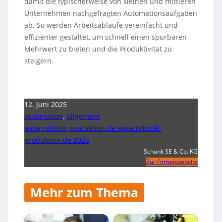
damit die typischerweise von kleinen und mittleren
Unternehmen nachgefragten Automationsaufgaben
ab. So werden Arbeitsabläufe vereinfacht und
effizienter gestaltet, um schnell einen spürbaren
Mehrwert zu bieten und die Produktivität zu
steigern.
12. Juni 2025
Automation
,
Allgemein
www.robotik-produktion.de www.robotik-
produktion.de 2025
Schunk SE & Co. KG
Zur Firmenwebsite
Mehr zum Thema