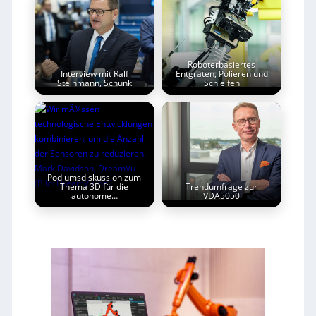
Roboterbasiertes
Interview mit Ralf
Entgraten, Polieren und
Steinmann, Schunk
Schleifen
Podiumsdiskussion zum
Thema 3D für die
Trendumfrage zur
autonome…
VDA5050