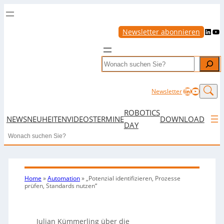
LinkedIn
YouTube
Newsletter abonnieren
Search
LinkedIn
YouTub
Newsletter
ROBOTICS
NEWS
NEUHEITEN
VIDEOS
TERMINE
DOWNLOAD
DAY
Search
Home
»
Automation
»
„Potenzial identifizieren, Prozesse
prüfen, Standards nutzen“
Julian Kümmerling über die