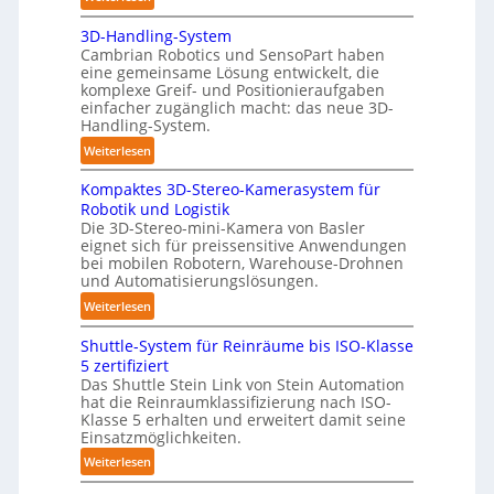
o
A
l
3D-Handling-System
u
y
Cambrian Robotics und SensoPart haben
t
m
eine gemeinsame Lösung entwickelt, die
o
e
komplexe Greif- und Positionieraufgaben
m
einfacher zugänglich macht: das neue 3D-
r
a
Handling-System.
l
t
:
a
Weiterlesen
i
3
g
s
Kompaktes 3D-Stereo-Kamerasystem für
D
e
i
Robotik und Logistik
-
r
e
Die 3D-Stereo-mini-Kamera von Basler
H
f
eignet sich für preissensitive Anwendungen
r
a
ü
bei mobilen Robotern, Warehouse-Drohnen
u
n
r
und Automatisierungslösungen.
n
d
T
:
Weiterlesen
g
l
a
K
s
i
u
Shuttle-System für Reinräume bis ISO-Klasse
o
t
n
c
5 zertifiziert
m
r
g
h
Das Shuttle Stein Link von Stein Automation
p
e
hat die Reinraumklassifizierung nach ISO-
-
r
a
f
Klasse 5 erhalten und erweitert damit seine
S
o
k
Einsatzmöglichkeiten.
f
y
b
t
2
:
Weiterlesen
s
o
e
0
S
t
t
s