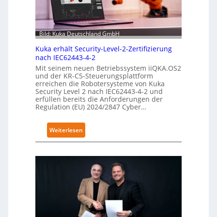
Bild: Kuka Deutschland GmbH
Kuka erhält Security-Level-2-Zertifizierung
nach IEC62443-4-2
Mit seinem neuen Betriebssystem iiQKA.OS2
und der KR-C5-Steuerungsplattform
erreichen die Robotersysteme von Kuka
Security Level 2 nach IEC62443-4-2 und
erfüllen bereits die Anforderungen der
Regulation (EU) 2024/2847 Cyber…
:
Weiterlesen
K
u
k
a
e
r
h
ä