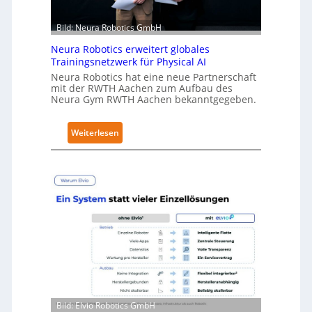
l
t
Bild: Neura Robotics GmbH
S
Neura Robotics erweitert globales
e
Trainingsnetzwerk für Physical AI
c
Neura Robotics hat eine neue Partnerschaft
u
mit der RWTH Aachen zum Aufbau des
r
Neura Gym RWTH Aachen bekanntgegeben.
i
t
:
Weiterlesen
y
N
-
e
L
u
e
r
v
a
e
R
l
o
-
b
2
o
-
t
Z
i
e
Bild: Elvio Robotics GmbH
c