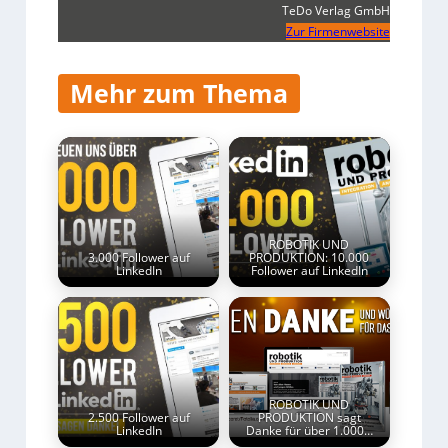
TeDo Verlag GmbH
Zur Firmenwebsite
Mehr zum Thema
ROBOTIK UND
3.000 Follower auf
PRODUKTION: 10.000
LinkedIn
Follower auf LinkedIn
ROBOTIK UND
2.500 Follower auf
PRODUKTION sagt
LinkedIn
Danke für über 1.000…