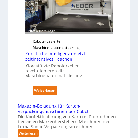
e
f
d
r
ü
i
z
r
m
u
P
K
d
Bild: ©Ralf Högel
h
r
e
y
a
n
Roboterbasierte
s
n
A
Maschinenautomatisierung
i
k
u
Künstliche Intelligenz ersetzt
c
e
zeitintensives Teachen
s
a
n
KI-gestützte Roboterzellen
w
l
revolutionieren die
h
i
Maschinenautomatisierung.
A
a
r
I
u
k
:
Weiterlesen
s
u
K
n
ü
g
Magazin-Beladung für Karton-
n
Verpackungsmaschinen per Cobot
e
s
Die Konfektionierung von Kartons übernehmen
n
bei vielen Markenherstellern Maschinen der
t
v
Firma Somic Verpackungsmaschinen.
l
o
:
Weiterlesen
i
n