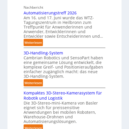
s
r
Nachbericht
t
C
Automatisierungstreff 2026
ä
o
Am 16. und 17. Juni wurde das WTZ-
n
Tagungszentrum in Heilbronn zum
b
d
Treffpunkt für Anwenderinnen und
o
i
Anwender, Entwicklerinnen und
t
g
Entwickler sowie Entscheiderinnen und…
e
:
Weiterlesen
P
A
o
3D-Handling-System
u
l
Cambrian Robotics und SensoPart haben
t
eine gemeinsame Lösung entwickelt, die
y
o
komplexe Greif- und Positionieraufgaben
m
m
einfacher zugänglich macht: das neue
e
a
3D-Handling-System.
r
t
:
Weiterlesen
l
i
3
a
s
Kompaktes 3D-Stereo-Kamerasystem für
D
g
i
Robotik und Logistik
-
e
e
Die 3D-Stereo-mini-Kamera von Basler
H
r
eignet sich für preissensitive
r
a
f
Anwendungen bei mobilen Robotern,
u
n
Warehouse-Drohnen und
ü
n
d
Automatisierungslösungen.
r
g
l
:
Weiterlesen
T