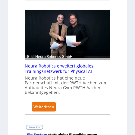
u
k
a
e
r
h
ä
l
Bild: Neura Robotics GmbH
t
S
Neura Robotics erweitert globales
e
Trainingsnetzwerk für Physical AI
c
Neura Robotics hat eine neue
u
Partnerschaft mit der RWTH Aachen zum
Aufbau des Neura Gym RWTH Aachen
r
bekanntgegeben.
i
t
:
Weiterlesen
y
N
-
e
L
u
e
r
v