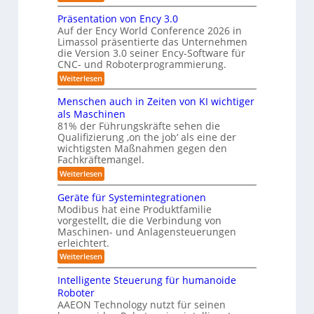
r
Z
ü
v
w
a
Präsentation von Ency 3.0
e
r
e
r
Auf der Ency World Conference 2026 in
s
R
i
g
Limassol präsentierte das Unternehmen
y
-
e
l
die Version 3.0 seiner Ency-Software für
S
s
e
i
CNC- und Roboterprogrammierung.
t
i
t
a
n
:
Weiterlesen
c
e
t
r
P
h
i
m
r
v
ä
Menschen auch in Zeiten von KI wichtiger
o
ä
o
f
n
als Maschinen
u
s
n
e
ü
81% der Führungskräfte sehen die
m
e
m
n
r
Qualifizierung ‚on the job‘ als eine der
n
i
e
-
t
l
wichtigsten Maßnahmen gegen den
R
S
b
a
i
Fachkräftemangel.
c
o
t
i
t
h
:
Weiterlesen
i
b
ä
s
w
M
o
r
o
e
e
I
n
Geräte für Systemintegrationen
i
i
n
t
v
s
S
Modibus hat eine Produktfamilie
ß
s
o
c
i
vorgestellt, die die Verbindung von
O
c
c
n
h
k
o
Maschinen- und Anlagensteuerungen
h
-
E
e
b
erleichtert.
e
u
n
r
K
o
n
c
B
n
:
Weiterlesen
t
l
a
y
o
G
d
u
a
3
d
e
Intelligente Steuerung für humanoide
c
L
.
e
r
s
h
Roboter
0
n
ä
o
s
i
AAEON Technology nutzt für seinen
r
t
g
n
e
o