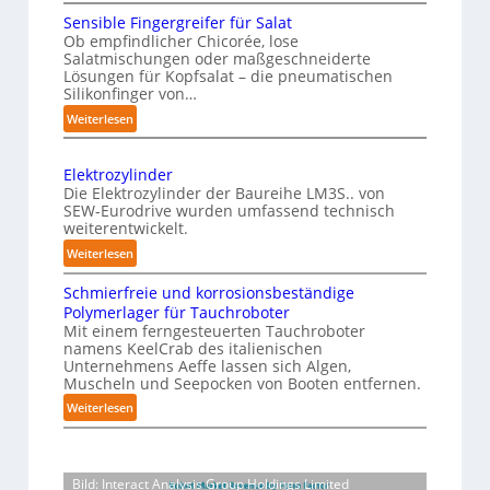
M
c
P
Sensible Fingergreifer für Salat
a
h
Ob empfindlicher Chicorée, lose
h
g
Salatmischungen oder maßgeschneiderte
e
y
a
Lösungen für Kopfsalat – die pneumatischen
I
z
s
Silikonfinger von…
n
i
i
:
Weiterlesen
t
n
c
S
-
e
a
e
B
Elektrozylinder
l
l
n
e
Die Elektrozylinder der Baureihe LM3S.. von
l
s
A
SEW-Eurodrive wurden umfassend technisch
l
i
i
I
weiterentwickelt.
a
b
g
a
:
d
Weiterlesen
l
e
u
E
u
e
n
Schmierfreie und korrosionsbeständige
l
f
n
F
Polymerlager für Tauchroboter
z
e
g
d
i
Mit einem ferngesteuerten Tauchroboter
e
k
f
i
n
namens KeelCrab des italienischen
t
ü
r
e
Unternehmens Aeffe lassen sich Algen,
g
r
r
s
Muscheln und Seepocken von Booten entfernen.
F
e
o
K
e
:
Weiterlesen
r
e
z
a
t
S
g
r
y
r
c
z
r
t
l
t
h
e
t
i
i
o
Bild: Interact Analysis Group Holdings Limited
m