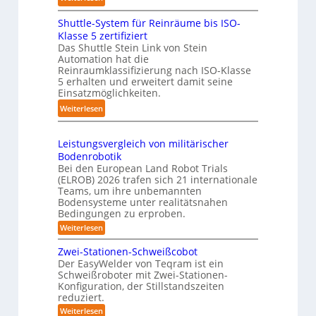
s
i
K
a
t
n
Shuttle-System für Reinräume bis ISO-
o
u
r
g
Klasse 5 zertifiziert
m
c
e
Das Shuttle Stein Link von Stein
-
p
h
f
Automation hat die
S
a
r
Reinraumklassifizierung nach ISO-Klasse
f
y
k
o
5 erhalten und erweitert damit seine
2
s
t
Einsatzmöglichkeiten.
b
0
t
e
o
:
Weiterlesen
2
e
s
t
S
6
m
3
e
h
Leistungsvergleich von militärischer
D
r
u
Bodenrobotik
-
t
Bei den European Land Robot Trials
S
t
(ELROB) 2026 trafen sich 21 internationale
t
l
Teams, um ihre unbemannten
e
Bodensysteme unter realitätsnahen
e
r
Bedingungen zu erproben.
-
e
:
Weiterlesen
S
L
o
y
e
Zwei-Stationen-Schweißcobot
-
s
i
Der EasyWelder von Teqram ist ein
K
s
t
Schweißroboter mit Zwei-Stationen-
t
a
e
Konfiguration, der Stillstandszeiten
u
m
m
reduziert.
n
e
g
f
:
Weiterlesen
s