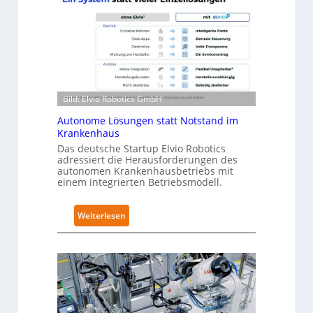
a
e
R
l
o
-
b
2
o
-
t
Z
i
e
Bild: Elvio Robotics GmbH
c
r
Autonome Lösungen statt Notstand im
s
t
Krankenhaus
e
i
Das deutsche Startup Elvio Robotics
r
f
adressiert die Herausforderungen des
w
autonomen Krankenhausbetriebs mit
i
einem integrierten Betriebsmodell.
e
z
i
i
t
e
:
Weiterlesen
e
r
A
r
u
u
t
n
t
g
g
o
l
n
n
o
a
o