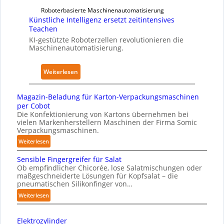
e
l
u
Roboterbasierte Maschinenautomatisierung
n
A
Künstliche Intelligenz ersetzt zeitintensives
s
h
I
Teachen
w
a
KI-gestützte Roboterzellen revolutionieren die
i
u
Maschinenautomatisierung.
r
s
k
:
Weiterlesen
u
K
n
ü
g
Magazin-Beladung für Karton-Verpackungsmaschinen
n
e
per Cobot
s
Die Konfektionierung von Kartons übernehmen bei
n
vielen Markenherstellern Maschinen der Firma Somic
t
v
Verpackungsmaschinen.
l
o
:
Weiterlesen
i
n
M
c
P
Sensible Fingergreifer für Salat
a
h
h
Ob empfindlicher Chicorée, lose Salatmischungen oder
g
maßgeschneiderte Lösungen für Kopfsalat – die
e
y
a
pneumatischen Silikonfinger von…
I
s
z
:
Weiterlesen
n
i
i
S
t
n
c
e
-
e
a
Elektrozylinder
n