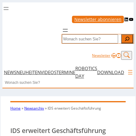
LinkedIn
YouTube
Newsletter abonnieren
Search
LinkedIn
YouTub
Newsletter
ROBOTICS
NEWS
NEUHEITEN
VIDEOS
TERMINE
DOWNLOAD
DAY
Search
Home
»
Newsarchiv
»
IDS erweitert Geschäftsführung
IDS erweitert Geschäftsführung