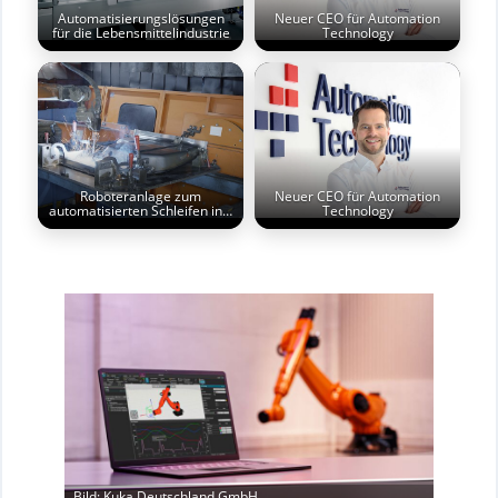
Automatisierungslösungen
Neuer CEO für Automation
für die Lebensmittelindustrie
Technology
Roboteranlage zum
Neuer CEO für Automation
automatisierten Schleifen in…
Technology
Bild: Kuka Deutschland GmbH