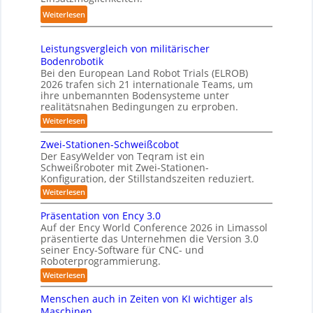
t
y
t
2
:
Weiterlesen
e
s
e
0
S
r
t
s
2
h
e
3
Leistungsvergleich von militärischer
6
u
m
Bodenrobotik
D
t
Bei den European Land Robot Trials (ELROB)
-
t
2026 trafen sich 21 internationale Teams, um
S
l
ihre unbemannten Bodensysteme unter
t
realitätsnahen Bedingungen zu erproben.
e
e
-
:
Weiterlesen
r
L
S
e
e
Zwei-Stationen-Schweißcobot
y
i
o
Der EasyWelder von Teqram ist ein
s
s
Schweißroboter mit Zwei-Stationen-
-
t
t
Konfiguration, der Stillstandszeiten reduziert.
u
K
e
n
:
Weiterlesen
a
g
m
Z
m
s
w
f
Präsentation von Ency 3.0
v
e
e
ü
Auf der Ency World Conference 2026 in Limassol
e
i
r
r
präsentierte das Unternehmen die Version 3.0
r
-
a
g
seiner Ency-Software für CNC- und
S
R
l
Roboterprogrammierung.
s
t
e
e
a
y
:
Weiterlesen
i
i
t
P
c
s
i
n
r
h
Menschen auch in Zeiten von KI wichtiger als
o
t
ä
r
v
n
Maschinen
e