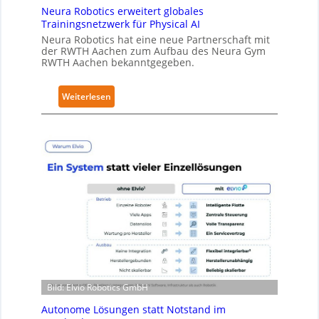
e
Neura Robotics erweitert globales
c
Trainingsnetzwerk für Physical AI
u
Neura Robotics hat eine neue Partnerschaft mit
r
der RWTH Aachen zum Aufbau des Neura Gym
i
RWTH Aachen bekanntgegeben.
t
y
:
Weiterlesen
-
N
L
e
e
u
v
r
e
a
l
R
-
o
2
b
-
o
Z
t
e
i
r
c
t
Bild: Elvio Robotics GmbH
s
i
e
Autonome Lösungen statt Notstand im
f