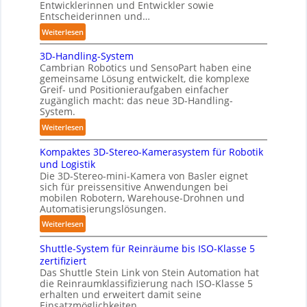
Entwicklerinnen und Entwickler sowie
o
Entscheiderinnen und…
l
:
Weiterlesen
y
A
m
3D-Handling-System
u
e
Cambrian Robotics und SensoPart haben eine
t
r
gemeinsame Lösung entwickelt, die komplexe
o
l
Greif- und Positionieraufgaben einfacher
m
zugänglich macht: das neue 3D-Handling-
a
a
System.
g
t
e
:
Weiterlesen
i
r
3
s
Kompaktes 3D-Stereo-Kamerasystem für Robotik
f
D
i
und Logistik
ü
-
e
Die 3D-Stereo-mini-Kamera von Basler eignet
r
H
sich für preissensitive Anwendungen bei
r
T
a
mobilen Robotern, Warehouse-Drohnen und
u
a
n
Automatisierungslösungen.
n
u
d
:
Weiterlesen
g
c
l
K
s
h
i
Shuttle-System für Reinräume bis ISO-Klasse 5
o
t
r
n
zertifiziert
m
r
o
g
Das Shuttle Stein Link von Stein Automation hat
p
e
die Reinraumklassifizierung nach ISO-Klasse 5
b
-
a
f
erhalten und erweitert damit seine
o
S
k
Einsatzmöglichkeiten.
f