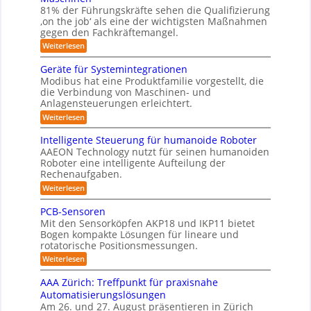
s
o
e
ä
81% der Führungskräfte sehen die Qualifizierung
e
n
m
n
u
‚on the job‘ als eine der wichtigsten Maßnahmen
n
m
-
f
t
gegen den Fachkräftemangel.
i
m
S
a
ü
l
c
:
e
Weiterlesen
t
i
r
h
M
b
i
t
w
e
R
Geräte für Systemintegrationen
o
ä
i
e
n
n
o
Modibus hat eine Produktfamilie vorgestellt, die
r
i
s
s
v
i
die Verbindung von Maschinen- und
b
ß
c
o
I
s
Anlagensteuerungen erleichtert.
c
h
o
n
c
S
o
e
:
Weiterlesen
E
t
h
b
n
O
G
n
e
i
o
a
e
c
-
r
Intelligente Steuerung für humanoide Roboter
t
u
k
r
y
B
AAEON Technology nutzt für seinen humanoiden
K
c
ä
3
o
u
h
Roboter eine intelligente Aufteilung der
l
t
.
d
i
n
Rechenaufgaben.
e
0
a
e
n
f
d
:
n
Weiterlesen
s
Z
ü
I
r
L
e
r
s
n
o
PCB-Sensoren
i
o
S
t
b
e
t
Mit den Sensorköpfen AKP18 und IKP11 bietet
y
g
e
o
e
5
s
Bogen kompakte Lösungen für lineare und
l
t
i
n
t
z
rotatorische Positionsmessungen.
l
i
v
s
e
i
k
e
:
o
Weiterlesen
m
t
g
P
n
r
i
e
i
C
K
AAA Zürich: Treffpunkt für praxisnahe
n
t
n
B
I
k
t
Automatisierungslösungen
t
i
-
w
e
e
Am 26. und 27. August präsentieren in Zürich
S
i
f
g