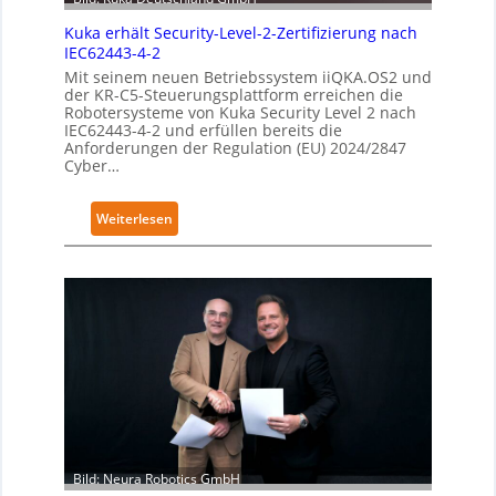
Kuka erhält Security-Level-2-Zertifizierung nach
IEC62443-4-2
Mit seinem neuen Betriebssystem iiQKA.OS2 und
der KR-C5-Steuerungsplattform erreichen die
Robotersysteme von Kuka Security Level 2 nach
IEC62443-4-2 und erfüllen bereits die
Anforderungen der Regulation (EU) 2024/2847
Cyber…
:
Weiterlesen
K
u
k
a
e
r
h
ä
l
t
S
Bild: Neura Robotics GmbH