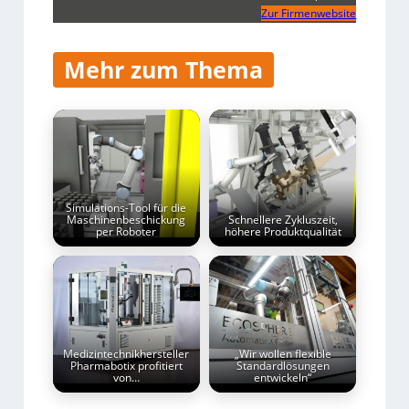
Zur Firmenwebsite
Mehr zum Thema
Simulations-Tool für die
Maschinenbeschickung
Schnellere Zykluszeit,
per Roboter
höhere Produktqualität
Medizintechnikhersteller
„Wir wollen flexible
Pharmabotix profitiert
Standardlösungen
von…
entwickeln“