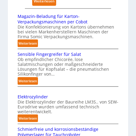
:
Weiterlesen
w
k
y
K
i
e
s
ü
r
Magazin-Beladung für Karton-
n
i
n
k
Verpackungsmaschinen per Cobot
h
c
s
Die Konfektionierung von Kartons übernehmen
u
a
a
bei vielen Markenherstellern Maschinen der
t
n
u
Firma Somic Verpackungsmaschinen.
l
l
g
s
A
:
Weiterlesen
i
e
M
I
c
n
Sensible Fingergreifer für Salat
a
h
v
Ob empfindlicher Chicorée, lose
g
Salatmischungen oder maßgeschneiderte
e
o
a
Lösungen für Kopfsalat – die pneumatischen
I
n
z
Silikonfinger von…
n
i
P
:
Weiterlesen
t
n
h
S
-
e
y
e
B
Elektrozylinder
l
s
n
e
Die Elektrozylinder der Baureihe LM3S.. von SEW-
l
i
s
Eurodrive wurden umfassend technisch
l
i
i
c
weiterentwickelt.
a
b
g
a
:
d
Weiterlesen
l
e
l
E
u
e
n
Schmierfreie und korrosionsbeständige
A
l
n
F
Polymerlager für Tauchroboter
z
I
e
g