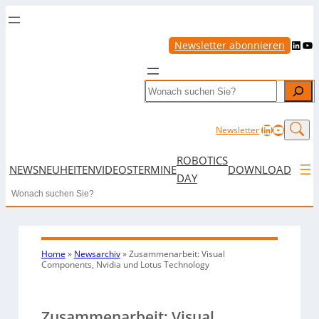
LinkedIn
YouTube
Newsletter abonnieren
Search
LinkedIn
YouTub
Newsletter
ROBOTICS
NEWS
NEUHEITEN
VIDEOS
TERMINE
DOWNLOAD
DAY
Search
Home
»
Newsarchiv
»
Zusammenarbeit: Visual
Components, Nvidia und Lotus Technology
Zusammenarbeit: Visual