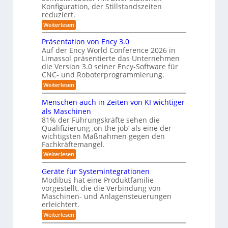
a
e
Konfiguration, der Stillstandszeiten
u
m
m
reduziert.
n
e
g
f
:
Weiterlesen
s
r
Z
ü
v
w
a
Präsentation von Ency 3.0
e
r
e
r
Auf der Ency World Conference 2026 in
s
R
i
g
Limassol präsentierte das Unternehmen
y
-
e
l
die Version 3.0 seiner Ency-Software für
S
s
e
i
CNC- und Roboterprogrammierung.
t
i
t
a
n
:
Weiterlesen
c
e
t
r
P
h
i
m
r
v
ä
Menschen auch in Zeiten von KI wichtiger
o
ä
o
f
n
als Maschinen
u
s
n
e
ü
81% der Führungskräfte sehen die
m
e
m
n
r
Qualifizierung ‚on the job‘ als eine der
n
i
e
-
t
l
wichtigsten Maßnahmen gegen den
R
S
b
a
i
Fachkräftemangel.
c
o
t
i
t
h
:
Weiterlesen
i
b
ä
s
w
M
o
r
o
e
e
I
n
Geräte für Systemintegrationen
i
i
n
t
v
s
S
Modibus hat eine Produktfamilie
ß
s
o
c
i
vorgestellt, die die Verbindung von
O
c
c
n
h
k
o
Maschinen- und Anlagensteuerungen
h
-
E
e
b
erleichtert.
e
u
n
r
K
o
n
c
B
n
:
Weiterlesen
t
l
a
y
o
G
d
u
a
3
d