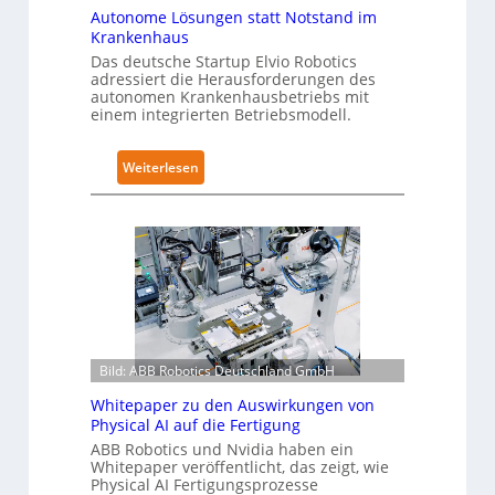
t
2
Autonome Lösungen statt Notstand im
i
Krankenhaus
-
c
Das deutsche Startup Elvio Robotics
Z
adressiert die Herausforderungen des
s
e
autonomen Krankenhausbetriebs mit
e
r
einem integrierten Betriebsmodell.
r
t
w
i
:
Weiterlesen
e
f
A
i
i
u
t
z
t
e
i
o
r
e
n
t
r
o
g
u
m
l
n
e
o
g
Bild: ABB Robotics Deutschland GmbH
L
b
n
ö
Whitepaper zu den Auswirkungen von
a
a
s
Physical AI auf die Fertigung
l
c
u
ABB Robotics und Nvidia haben ein
e
h
Whitepaper veröffentlicht, das zeigt, wie
n
s
I
Physical AI Fertigungsprozesse
g