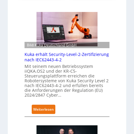
Bild: Kuka Deutschland GmbH
Kuka erhält Security-Level-2-Zertifizierung
nach IEC62443-4-2
Mit seinem neuen Betriebssystem
iiQKA.OS2 und der KR-C5-
Steuerungsplattform erreichen die
Robotersysteme von Kuka Security Level 2
nach IEC62443-4-2 und erfüllen bereits
die Anforderungen der Regulation (EU)
2024/2847 Cyber…
:
Weiterlesen
K
u
k