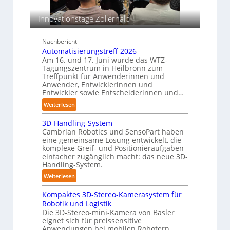
s
T
o
c
e
s
Innovationstage Zollernalb
h
a
i
i
o
c
Nachbericht
n
n
h
Automatisierungstreff 2026
e
s
e
Am 16. und 17. Juni wurde das WTZ-
n
b
Tagungszentrum in Heilbronn zum
n
p
Treffpunkt für Anwenderinnen und
e
e
Anwender, Entwicklerinnen und
s
r
Entwickler sowie Entscheiderinnen und…
t
C
:
Weiterlesen
ä
o
A
n
b
3D-Handling-System
u
d
o
Cambrian Robotics und SensoPart haben
t
i
eine gemeinsame Lösung entwickelt, die
t
o
g
komplexe Greif- und Positionieraufgaben
m
e
einfacher zugänglich macht: das neue 3D-
a
Handling-System.
P
t
o
:
Weiterlesen
i
l
3
s
y
Kompaktes 3D-Stereo-Kamerasystem für
D
i
m
Robotik und Logistik
-
e
Die 3D-Stereo-mini-Kamera von Basler
e
H
eignet sich für preissensitive
r
r
a
Anwendungen bei mobilen Robotern,