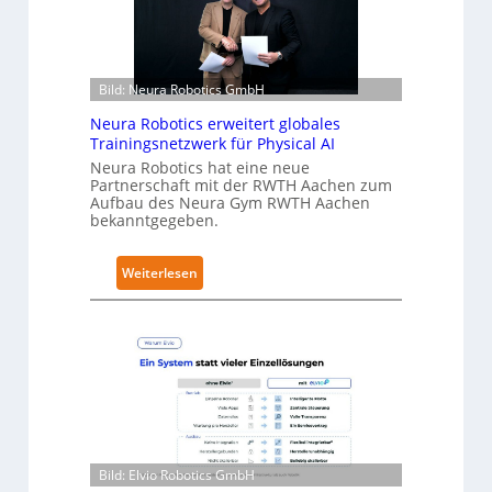
a
e
r
h
Bild: Neura Robotics GmbH
ä
l
Neura Robotics erweitert globales
t
Trainingsnetzwerk für Physical AI
S
Neura Robotics hat eine neue
Partnerschaft mit der RWTH Aachen zum
e
Aufbau des Neura Gym RWTH Aachen
c
bekanntgegeben.
u
r
:
Weiterlesen
i
N
t
e
y
u
-
r
L
a
e
R
v
o
e
b
l
Bild: Elvio Robotics GmbH
o
-