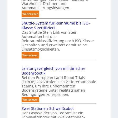
u
l
n
Warehouse-Drohnen und
n
a
d
Automatisierungslösungen.
g
g
l
:
Weiterlesen
s
e
i
K
t
r
n
Shuttle-System für Reinräume bis ISO-
o
r
f
g
Klasse 5 zertifiziert
m
e
ü
Das Shuttle Stein Link von Stein
-
p
f
r
Automation hat die
S
a
Reinraumklassifizierung nach ISO-Klasse
f
T
y
k
5 erhalten und erweitert damit seine
2
a
s
t
Einsatzmöglichkeiten.
0
u
t
e
:
Weiterlesen
2
c
e
s
S
6
h
m
3
h
r
Leistungsvergleich von militärischer
D
u
o
Bodenrobotik
-
t
b
Bei den European Land Robot Trials
S
t
o
(ELROB) 2026 trafen sich 21 internationale
t
l
Teams, um ihre unbemannten
t
e
Bodensysteme unter realitätsnahen
e
e
r
Bedingungen zu erproben.
-
r
e
:
Weiterlesen
S
L
o
y
e
Zwei-Stationen-Schweißcobot
-
s
i
Der EasyWelder von Teqram ist ein
K
s
t
Schweißroboter mit Zwei-Stationen-
t