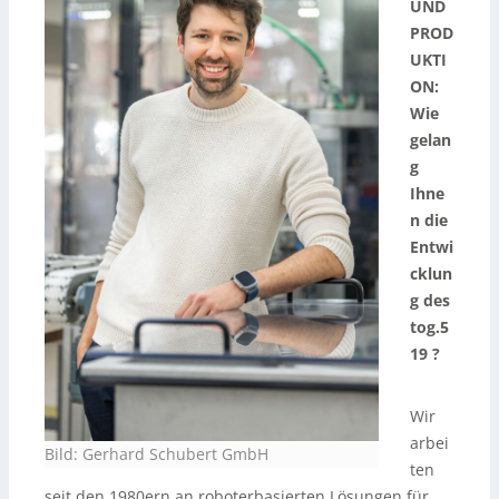
UND
PROD
UKTI
ON:
Wie
gelan
g
Ihne
n die
Entwi
cklun
g des
tog.5
19 ?
Wir
arbei
Bild: Gerhard Schubert GmbH
ten
seit den 1980ern an roboterbasierten Lösungen für