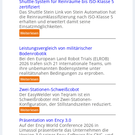
Shuttle-System für Reinräume bis ISO-Klasse 5
o
t
h
n
zertifiziert
m
r
r
g
Das Shuttle Stein Link von Stein Automation hat
p
e
o
die Reinraumklassifizierung nach ISO-Klasse 5
-
a
f
erhalten und erweitert damit seine
b
S
k
Einsatzmöglichkeiten.
f
o
y
t
2
t
:
Weiterlesen
s
e
0
e
S
t
s
2
r
h
e
3
Leistungsvergleich von militärischer
6
u
m
Bodenrobotik
D
t
Bei den European Land Robot Trials (ELROB)
-
t
2026 trafen sich 21 internationale Teams, um
S
l
ihre unbemannten Bodensysteme unter
t
realitätsnahen Bedingungen zu erproben.
e
e
-
:
Weiterlesen
r
L
S
e
e
Zwei-Stationen-Schweißcobot
y
i
o
Der EasyWelder von Teqram ist ein
s
s
Schweißroboter mit Zwei-Stationen-
-
t
t
Konfiguration, der Stillstandszeiten reduziert.
u
K
e
n
:
Weiterlesen
a
g
m
Z
m
s
w
f
Präsentation von Ency 3.0
v
e
e
ü
Auf der Ency World Conference 2026 in
e
i
r
r
Limassol präsentierte das Unternehmen die
r
-
a
g
Version 3.0 seiner Ency-Software für CNC- und
S