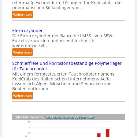
oder maßgeschneiderte Lösungen für Kopfsalat – die
a
pneumatischen Silikonfinger von…
z
:
Weiterlesen
i
S
n
e
-
Elektrozylinder
n
B
Die Elektrozylinder der Baureihe LM3S.. von SEW-
s
e
Eurodrive wurden umfassend technisch
i
weiterentwickelt.
l
b
a
:
Weiterlesen
l
d
E
e
Schmierfreie und korrosionsbeständige Polymerlager
u
l
F
für Tauchroboter
n
e
i
Mit einem ferngesteuerten Tauchroboter namens
g
k
n
KeelCrab des italienischen Unternehmens Aeffe
f
t
lassen sich Algen, Muscheln und Seepocken von
g
ü
r
Booten entfernen.
e
r
o
:
Weiterlesen
r
K
z
S
g
a
y
c
r
r
l
h
e
t
i
Bild: Interact Analysis Group Holdings Limited
m
i
o
n
i
f
n
d
e
e
-
e
r
r