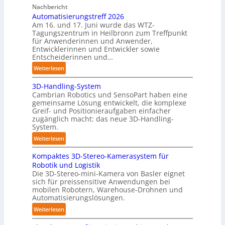
n
Nachbericht
o
d
Automatisierungstreff 2026
b
i
Am 16. und 17. Juni wurde das WTZ-
o
g
Tagungszentrum in Heilbronn zum Treffpunkt
t
für Anwenderinnen und Anwender,
e
Entwicklerinnen und Entwickler sowie
P
Entscheiderinnen und…
o
:
Weiterlesen
l
A
y
3D-Handling-System
u
m
Cambrian Robotics und SensoPart haben eine
t
e
gemeinsame Lösung entwickelt, die komplexe
o
r
Greif- und Positionieraufgaben einfacher
m
l
zugänglich macht: das neue 3D-Handling-
a
System.
a
t
g
:
Weiterlesen
i
e
3
s
r
Kompaktes 3D-Stereo-Kamerasystem für
D
i
Robotik und Logistik
f
-
e
Die 3D-Stereo-mini-Kamera von Basler eignet
ü
H
sich für preissensitive Anwendungen bei
r
r
a
mobilen Robotern, Warehouse-Drohnen und
u
T
n
Automatisierungslösungen.
n
a
d
:
Weiterlesen
g
u
l
K
s
c
i