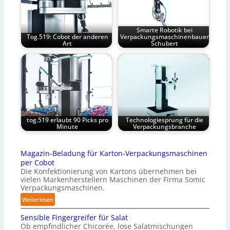
Smarte Robotik bei
Tog.519: Cobot der anderen
Verpackungsmaschinenbauer
Art
Schubert
tog.519 erlaubt 90 Picks pro
Technologiesprung für die
Minute
Verpackungsbranche
Magazin-Beladung für Karton-Verpackungsmaschinen
per Cobot
Die Konfektionierung von Kartons übernehmen bei
vielen Markenherstellern Maschinen der Firma Somic
Verpackungsmaschinen.
:
Weiterlesen
M
Sensible Fingergreifer für Salat
a
Ob empfindlicher Chicorée, lose Salatmischungen
g