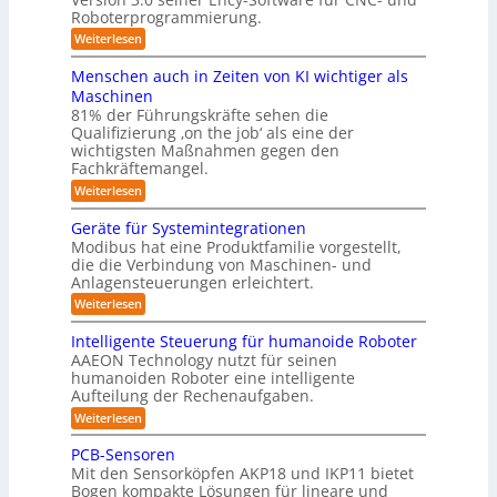
R
l
Roboterprogrammierung.
s
t
e
e
a
y
:
Weiterlesen
i
i
t
P
c
s
i
n
r
h
Menschen auch in Zeiten von KI wichtiger als
o
t
ä
r
v
n
Maschinen
e
s
o
e
ä
81% der Führungskräfte sehen die
e
n
m
n
u
Qualifizierung ‚on the job‘ als eine der
n
m
-
f
t
wichtigsten Maßnahmen gegen den
i
m
S
a
ü
l
Fachkräftemangel.
c
e
t
i
r
h
:
Weiterlesen
b
i
t
w
M
R
o
ä
i
e
e
n
Geräte für Systemintegrationen
o
r
i
s
n
v
i
Modibus hat eine Produktfamilie vorgestellt,
b
ß
s
o
I
s
die die Verbindung von Maschinen- und
c
c
o
n
c
S
o
Anlagensteuerungen erleichtert.
h
E
t
h
b
e
O
n
:
Weiterlesen
e
i
o
n
c
G
-
r
t
a
k
y
e
B
Intelligente Steuerung für humanoide Roboter
K
u
3
r
o
u
AAEON Technology nutzt für seinen
c
l
.
ä
d
n
h
humanoiden Roboter eine intelligente
0
t
a
e
i
Aufteilung der Rechenaufgaben.
d
e
n
s
n
f
r
L
:
Weiterlesen
Z
s
ü
o
I
o
e
r
b
e
n
PCB-Sensoren
i
g
S
o
t
5
t
Mit den Sensorköpfen AKP18 und IKP11 bietet
y
t
e
i
e
z
s
Bogen kompakte Lösungen für lineare und
i
l