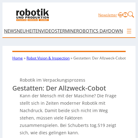
LinkedIn
YouTu
Newsletter
NEWS
NEUHEITEN
VIDEOS
TERMINE
ROBOTICS DAY
DOWNLOAD
Home
»
Robot Vision & Inspection
»
Gestatten: Der Allzweck-Cobot
Robotik im Verpackungsprozess
Gestatten: Der Allzweck-Cobot
Kann der Mensch mit der Maschine? Die Frage
stellt sich in Zeiten moderner Robotik mit
Nachdruck. Damit beide sich nicht im Weg
stehen, müssen viele Faktoren
zusammenspielen. Bei Schuberts tog.519 zeigt
sich, wie dies gelingen kann.