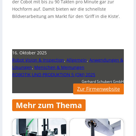
der Cobot mit bis zu 90 Takten pro Minute gar zur
Hochform auf. Damit bieten wir die schnellste
Bildverarbeitung am Markt für den ‘Griff in die Kiste’.
16. Oktober 2025
Robot Vision & Inspection
,
Allgemein
,
Anwendungen &
Lösungen
,
Menschen & Meinungen
ROBOTIK UND PRODUKTION 5 (Okt) 2025
Gerhard Schubert GmbH
Zur Firmenwebsite
Mehr zum Thema