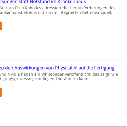
sungen statt Notstand im Krankenhaus
R
r
Startup Elvio Robotics adressiert die Herausforderungen des
o
i
nkenhausbetriebs mit einem integrierten Betriebsmodell.
b
t
o
y
:
n
t
-
A
i
L
u
c
e
t
s
v
o
e
e
n
r
l
o
w
-
u den Auswirkungen von Physical AI auf die Fertigung
m
e
2
e
i
nd Nvidia haben ein Whitepaper veröffentlicht, das zeigt, wie
-
ertigungsprozesse grundlegend verändern kann.
L
t
Z
ö
e
e
s
r
:
n
r
u
t
W
t
n
g
h
i
g
l
i
f
e
o
t
i
n
b
e
z
s