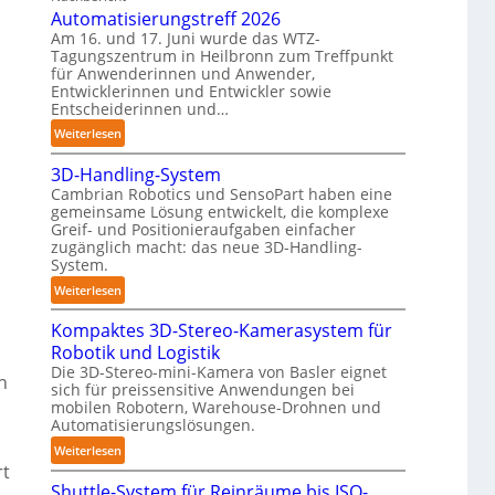
n
Automatisierungstreff 2026
o
d
Am 16. und 17. Juni wurde das WTZ-
b
Tagungszentrum in Heilbronn zum Treffpunkt
i
o
für Anwenderinnen und Anwender,
g
t
Entwicklerinnen und Entwickler sowie
e
Entscheiderinnen und…
P
:
Weiterlesen
o
A
l
3D-Handling-System
u
y
Cambrian Robotics und SensoPart haben eine
t
m
gemeinsame Lösung entwickelt, die komplexe
o
e
Greif- und Positionieraufgaben einfacher
m
r
zugänglich macht: das neue 3D-Handling-
a
System.
l
t
a
:
Weiterlesen
i
g
3
s
e
Kompaktes 3D-Stereo-Kamerasystem für
D
i
r
Robotik und Logistik
-
e
f
Die 3D-Stereo-mini-Kamera von Basler eignet
H
n
r
sich für preissensitive Anwendungen bei
ü
a
u
mobilen Robotern, Warehouse-Drohnen und
r
n
Automatisierungslösungen.
n
T
d
g
:
Weiterlesen
a
l
s
rt
K
u
i
Shuttle-System für Reinräume bis ISO-
t
o
c