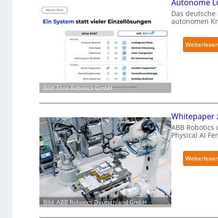
Autonome Lö
Das deutsche 
autonomen Kra
Weiterlese
Bild: Elvio Robotics GmbH
Whitepaper z
ABB Robotics u
Physical AI F
Weiterlese
Bild: ABB Robotics Deutschland GmbH