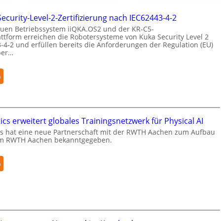
Security-Level-2-Zertifizierung nach IEC62443-4-2
uen Betriebssystem iiQKA.OS2 und der KR-C5-
ttform erreichen die Robotersysteme von Kuka Security Level 2
-4-2 und erfüllen bereits die Anforderungen der Regulation (EU)
ber…
:
n
K
u
k
a
cs erweitert globales Trainingsnetzwerk für Physical AI
e
s hat eine neue Partnerschaft mit der RWTH Aachen zum Aufbau
r
m RWTH Aachen bekanntgegeben.
h
ä
:
n
l
N
t
e
S
u
e
r
c
a
u