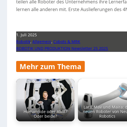
teilen alle Roboter des Unternehmens ihre Lernerf
lernen alle anderen mit. Erste Auslieferungen des 4
1. Juli 2025
Robotik
,
Allgemein
,
Cobots & MRK
ROBOTIK UND PRODUKTION Newsletter 25 2025
Mehr zum Thema
Lara, Mav und Maira: 
Humanoide oder AMR?
neuen Roboter von Ne
Oder beide?
Robotics