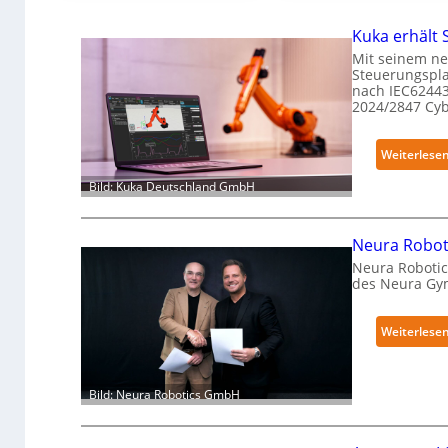
Kuka erhält 
Mit seinem ne
Steuerungspla
nach IEC62443
2024/2847 Cy
Weiterlese
Bild: Kuka Deutschland GmbH
Neura Roboti
Neura Robotic
des Neura Gy
Weiterlese
Bild: Neura Robotics GmbH