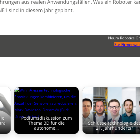
ahrungen aus realen Anwendungsfällen. Was ein Roboter ka
NE1 sind in diesem Jahr geplant.
Neura Robotics 
Zur Firmenweb
die
Podiumsdiskussion zum
ura
Thema 3D für die
Schlüsseltechnologie de
autonome…
21. Jahrhunderts?