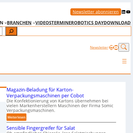
LinkedIn
YouTube
Newsletter abonnieren
EN
BRANCHEN
VIDEOS
TERMINE
ROBOTICS DAY
DOWNLOAD
LinkedIn
YouTub
Newsletter
Magazin-Beladung für Karton-
Verpackungsmaschinen per Cobot
Die Konfektionierung von Kartons übernehmen bei
vielen Markenherstellern Maschinen der Firma Somic
Verpackungsmaschinen.
:
Weiterlesen
M
Sensible Fingergreifer für Salat
a