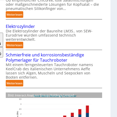
Ob empfindlicher Chicorée, lose Salatmischungen
g
oder maßgeschneiderte Lösungen für Kopfsalat – die
a
pneumatischen Silikonfinger von…
z
:
Weiterlesen
i
S
n
e
-
Elektrozylinder
n
B
Die Elektrozylinder der Baureihe LM3S.. von SEW-
s
Eurodrive wurden umfassend technisch
e
weiterentwickelt.
i
l
b
:
Weiterlesen
a
l
E
d
e
Schmierfreie und korrosionsbeständige
l
u
F
Polymerlager für Tauchroboter
e
n
i
Mit einem ferngesteuerten Tauchroboter namens
k
g
KeelCrab des italienischen Unternehmens Aeffe
n
t
f
lassen sich Algen, Muscheln und Seepocken von
g
r
ü
Booten entfernen.
e
o
r
:
Weiterlesen
r
z
K
S
g
y
a
c
r
l
Bild: Interact Analysis Group Holdings Limited
r
h
e
i
t
m
i
n
o
i
f
d
n
e
e
e
-