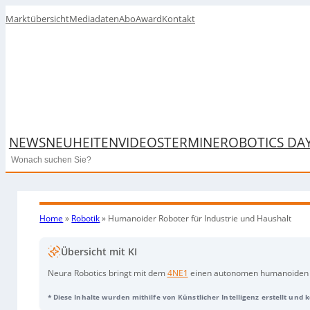
Marktübersicht
Mediadaten
Abo
Award
Kontakt
NEWS
NEUHEITEN
VIDEOS
TERMINE
ROBOTICS DA
Search
Home
»
Robotik
»
Humanoider Roboter für Industrie und Haushalt
Übersicht mit KI
Neura Robotics bringt mit dem
4NE1
einen autonomen humanoiden Rob
werden kann. Der Roboter unterstützt bei Aufgaben wie dem Ausr
* Diese Inhalte wurden mithilfe von Künstlicher Intelligenz erstellt und
komplexen Tätigkeiten in der industriellen Produktion. Dank integr