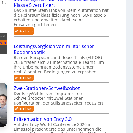
nn,
n
Klasse 5 zertifiziert
r
m
h
g
Das Shuttle Stein Link von Stein Automation hat
e
p
r
-
die Reinraumklassifizierung nach ISO-Klasse 5
f
a
o
S
erhalten und erweitert damit seine
f
k
b
y
Einsatzmöglichkeiten.
2
t
o
s
:
Weiterlesen
0
e
t
t
GmbH
S
2
s
e
e
h
site
6
3
r
Leistungsvergleich von militärischer
m
u
D
Bodenrobotik
t
-
Bei den European Land Robot Trials (ELROB)
t
S
2026 trafen sich 21 internationale Teams, um
l
ihre unbemannten Bodensysteme unter
t
e
realitätsnahen Bedingungen zu erproben.
e
-
:
Weiterlesen
r
L
S
e
e
Zwei-Stationen-Schweißcobot
y
o
i
Der EasyWelder von Teqram ist ein
s
s
-
Schweißroboter mit Zwei-Stationen-
t
t
K
Konfiguration, der Stillstandszeiten reduziert.
u
e
a
n
:
Weiterlesen
m
g
m
Z
s
f
s
w
e
Präsentation von Ency 3.0
v
e
ü
e
r
Auf der Ency World Conference 2026 in
i
r
r
Limassol präsentierte das Unternehmen die
a
-
g
R