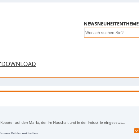
NEWS
NEUHEITEN
THEM
Search
Y
DOWNLOAD
oter auf den Markt, der im Haushalt und in der Industrie eingesetzt
äumen der Spülmaschine und dem Zusammenlegen von Kleidung sowie bei
 können Fehler enthalten.
ierter Sensorik, unter anderem mit Kameras und Lidar, kann er menschliche