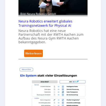
ä
l
t
Bild: Neura Robotics GmbH
S
Neura Robotics erweitert globales
e
Trainingsnetzwerk für Physical AI
c
Neura Robotics hat eine neue
u
Partnerschaft mit der RWTH Aachen zum
r
Aufbau des Neura Gym RWTH Aachen
bekanntgegeben.
i
t
y
:
Weiterlesen
-
N
L
e
e
u
v
r
e
a
l
R
-
o
2
b
-
o
Z
t