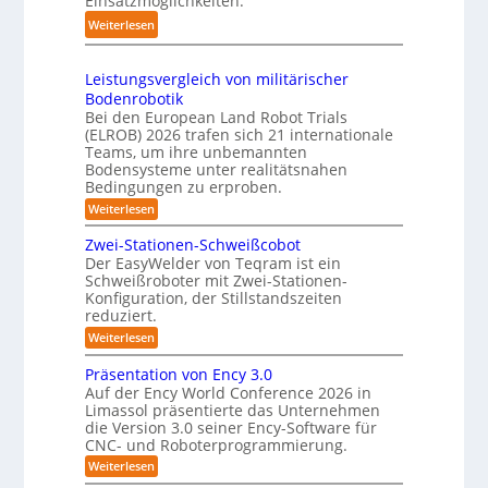
Einsatzmöglichkeiten.
0
o
t
e
:
Weiterlesen
2
t
e
s
S
6
e
m
3
h
r
Leistungsvergleich von militärischer
D
u
Bodenrobotik
-
t
Bei den European Land Robot Trials
S
t
(ELROB) 2026 trafen sich 21 internationale
t
l
Teams, um ihre unbemannten
e
Bodensysteme unter realitätsnahen
e
r
Bedingungen zu erproben.
-
e
:
Weiterlesen
S
L
o
y
e
Zwei-Stationen-Schweißcobot
-
s
i
Der EasyWelder von Teqram ist ein
K
s
t
Schweißroboter mit Zwei-Stationen-
t
a
e
Konfiguration, der Stillstandszeiten
u
m
m
reduziert.
n
e
g
f
:
Weiterlesen
s
r
Z
ü
v
w
a
Präsentation von Ency 3.0
e
r
e
r
Auf der Ency World Conference 2026 in
s
R
i
g
Limassol präsentierte das Unternehmen
y
-
e
l
die Version 3.0 seiner Ency-Software für
S
s
e
i
CNC- und Roboterprogrammierung.
t
i
t
a
n
:
Weiterlesen
c
e
t
r
P
h