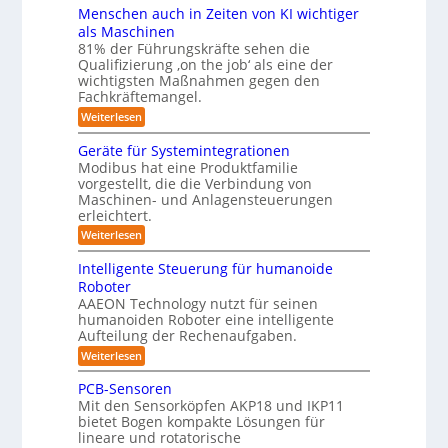
i
m
r
v
ä
Menschen auch in Zeiten von KI wichtiger
o
ä
o
f
n
als Maschinen
u
s
n
e
ü
81% der Führungskräfte sehen die
m
e
m
n
r
Qualifizierung ‚on the job‘ als eine der
n
i
e
-
t
l
wichtigsten Maßnahmen gegen den
R
S
b
a
i
Fachkräftemangel.
c
o
t
i
t
h
:
Weiterlesen
i
b
ä
s
w
M
o
r
o
e
e
I
n
Geräte für Systemintegrationen
i
i
n
t
v
s
S
Modibus hat eine Produktfamilie
ß
s
o
c
i
vorgestellt, die die Verbindung von
O
c
c
n
h
k
o
Maschinen- und Anlagensteuerungen
h
-
E
e
b
erleichtert.
e
u
n
r
K
o
n
c
B
n
:
Weiterlesen
t
l
a
y
o
G
d
u
a
3
d
e
Intelligente Steuerung für humanoide
c
L
.
e
r
s
h
Roboter
0
n
ä
o
s
i
AAEON Technology nutzt für seinen
r
t
g
n
e
o
humanoiden Roboter eine intelligente
e
Z
i
b
f
Aufteilung der Rechenaufgaben.
5
e
o
ü
s
z
i
:
Weiterlesen
t
r
t
t
I
e
i
S
e
n
i
k
PCB-Sensoren
y
r
n
t
s
Mit den Sensorköpfen AKP18 und IKP11
k
v
t
e
t
bietet Bogen kompakte Lösungen für
o
l
i
e
lineare und rotatorische
n
l
m
f