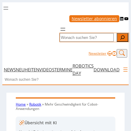
LinkedIn
YouTube
Newsletter abonnieren
Search
LinkedIn
YouTub
Newsletter
ROBOTICS
NEWS
NEUHEITEN
VIDEOS
TERMINE
DOWNLOAD
DAY
Search
Home
»
Robotik
»
Mehr Geschwindigkeit für Cobot-
Anwendungen
Übersicht mit KI