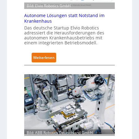
e
i
Bild: Elvio Robotics GmbH
r
c
t
Autonome Lösungen statt Notstand im
s
Krankenhaus
i
e
Das deutsche Startup Elvio Robotics
f
r
adressiert die Herausforderungen des
i
w
autonomen Krankenhausbetriebs mit
z
e
einem integrierten Betriebsmodell.
i
i
e
t
:
Weiterlesen
r
e
A
u
r
u
n
t
t
g
g
o
n
l
n
a
o
o
c
b
m
h
a
e
I
l
L
E
e
ö
C
s
s
6
Bild: ABB Robotics Deutschland GmbH
T
u
2