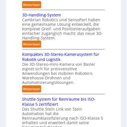
:
Weiterlesen
P
A
o
3D-Handling-System
u
l
Cambrian Robotics und SensoPart haben
t
y
eine gemeinsame Lösung entwickelt, die
o
m
komplexe Greif- und Positionieraufgaben
m
e
einfacher zugänglich macht: das neue 3D-
a
Handling-System.
r
t
l
:
Weiterlesen
i
a
3
s
g
Kompaktes 3D-Stereo-Kamerasystem für
D
i
e
Robotik und Logistik
-
e
Die 3D-Stereo-mini-Kamera von Basler
r
H
eignet sich für preissensitive
r
f
a
Anwendungen bei mobilen Robotern,
u
ü
n
Warehouse-Drohnen und
n
r
d
Automatisierungslösungen.
g
T
l
:
Weiterlesen
s
a
i
K
t
u
n
Shuttle-System für Reinräume bis ISO-
o
r
c
g
Klasse 5 zertifiziert
m
e
h
Das Shuttle Stein Link von Stein
-
p
f
r
Automation hat die
S
a
Reinraumklassifizierung nach ISO-Klasse 5
f
o
y
k
erhalten und erweitert damit seine
2
b
s
t