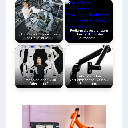
Podiumsdiskussion zum
„Autonomie, Vielseitigkeit
Thema 3D für die
und Generative KI“
autonome…
Dieter Pletscher,
Humanoide oder AMR?
Vertiebschef bei Kassow
Oder beide?
Robots, im…