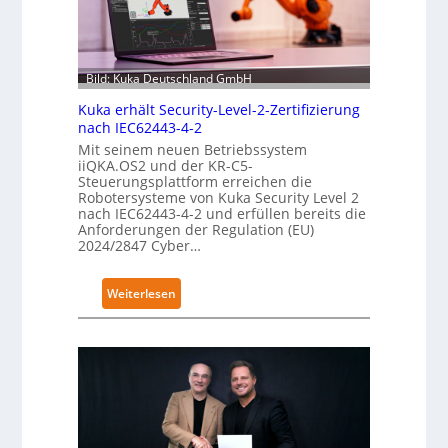
Bild: Kuka Deutschland GmbH
Kuka erhält Security-Level-2-Zertifizierung
nach IEC62443-4-2
Mit seinem neuen Betriebssystem
iiQKA.OS2 und der KR-C5-
Steuerungsplattform erreichen die
Robotersysteme von Kuka Security Level 2
nach IEC62443-4-2 und erfüllen bereits die
Anforderungen der Regulation (EU)
2024/2847 Cyber…
:
Weiterlesen
K
u
k
a
e
r
h