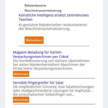
a
n
s
Roboterbasierte
n
A
i
Maschinenautomatisierung
k
u
c
Künstliche Intelligenz ersetzt zeitintensives
e
s
a
Teachen
n
w
l
KI-gestützte Roboterzellen revolutionieren
h
i
die Maschinenautomatisierung.
A
a
r
I
u
k
:
Weiterlesen
s
u
K
n
ü
Magazin-Beladung für Karton-
g
n
Verpackungsmaschinen per Cobot
e
s
Die Konfektionierung von Kartons übernehmen
n
bei vielen Markenherstellern Maschinen der
t
Firma Somic Verpackungsmaschinen.
v
l
o
:
Weiterlesen
i
M
n
c
Sensible Fingergreifer für Salat
a
P
h
Ob empfindlicher Chicorée, lose Salatmischungen
g
h
oder maßgeschneiderte Lösungen für Kopfsalat –
e
a
die pneumatischen Silikonfinger von…
y
I
z
s
:
Weiterlesen
n
i
i
S
t
n