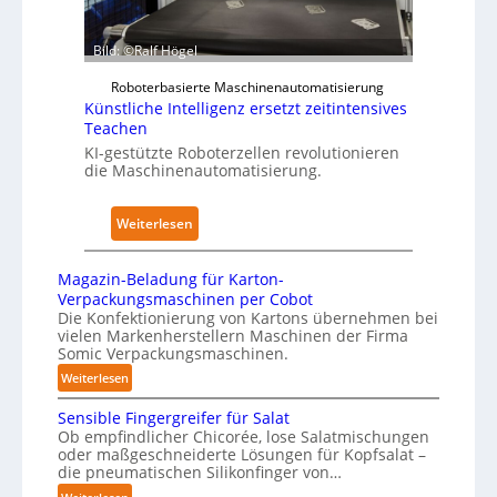
u
K
h
d
r
y
e
Bild: ©Ralf Högel
a
s
n
n
Roboterbasierte Maschinenautomatisierung
i
A
k
Künstliche Intelligenz ersetzt zeitintensives
c
u
e
Teachen
a
s
n
KI-gestützte Roboterzellen revolutionieren
l
w
die Maschinenautomatisierung.
h
A
i
a
I
r
u
:
Weiterlesen
k
s
K
u
ü
Magazin-Beladung für Karton-
n
n
Verpackungsmaschinen per Cobot
g
s
Die Konfektionierung von Kartons übernehmen bei
e
vielen Markenherstellern Maschinen der Firma
t
n
Somic Verpackungsmaschinen.
l
v
:
Weiterlesen
i
o
M
c
Sensible Fingergreifer für Salat
n
a
h
Ob empfindlicher Chicorée, lose Salatmischungen
g
P
oder maßgeschneiderte Lösungen für Kopfsalat –
e
a
h
die pneumatischen Silikonfinger von…
I
z
y
: