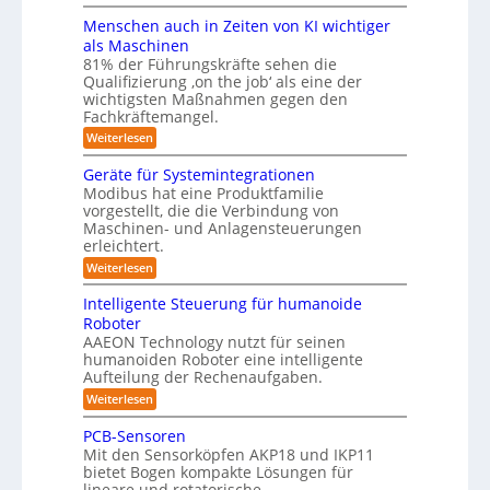
r
P
h
i
e
r
v
ä
Menschen auch in Zeiten von KI wichtiger
o
ä
m
o
n
als Maschinen
u
s
n
f
e
81% der Führungskräfte sehen die
m
e
m
n
ü
Qualifizierung ‚on the job‘ als eine der
n
i
e
-
t
l
r
wichtigsten Maßnahmen gegen den
S
b
a
i
Fachkräftemangel.
R
c
t
i
t
h
:
Weiterlesen
o
i
ä
s
w
M
o
r
b
e
e
I
n
Geräte für Systemintegrationen
i
o
i
n
v
s
S
Modibus hat eine Produktfamilie
ß
s
t
o
c
vorgestellt, die die Verbindung von
O
c
c
n
h
i
o
Maschinen- und Anlagensteuerungen
h
-
E
e
b
k
erleichtert.
e
n
r
K
o
n
u
c
B
:
Weiterlesen
t
l
a
y
o
G
n
u
a
3
d
e
Intelligente Steuerung für humanoide
d
c
.
e
r
s
h
Roboter
0
L
n
ä
s
i
AAEON Technology nutzt für seinen
r
t
o
n
e
o
humanoiden Roboter eine intelligente
e
Z
g
b
f
Aufteilung der Rechenaufgaben.
5
e
o
i
ü
z
i
:
Weiterlesen
t
r
s
t
I
e
i
S
e
n
t
k
PCB-Sensoren
y
r
n
t
i
s
Mit den Sensorköpfen AKP18 und IKP11
v
t
e
t
bietet Bogen kompakte Lösungen für
k
o
l
i
e
lineare und rotatorische
n
l