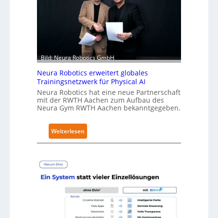
e
r
h
ä
l
t
Bild: Neura Robotics GmbH
S
Neura Robotics erweitert globales
e
Trainingsnetzwerk für Physical AI
c
Neura Robotics hat eine neue Partnerschaft
u
mit der RWTH Aachen zum Aufbau des
r
Neura Gym RWTH Aachen bekanntgegeben.
i
t
:
Weiterlesen
y
N
-
e
L
u
e
r
v
a
e
R
l
o
-
b
2