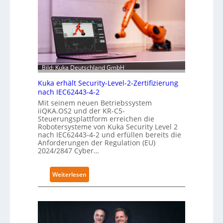
Bild: Kuka Deutschland GmbH
Kuka erhält Security-Level-2-Zertifizierung
nach IEC62443-4-2
Mit seinem neuen Betriebssystem
iiQKA.OS2 und der KR-C5-
Steuerungsplattform erreichen die
Robotersysteme von Kuka Security Level 2
nach IEC62443-4-2 und erfüllen bereits die
Anforderungen der Regulation (EU)
2024/2847 Cyber…
:
Weiterlesen
K
u
k
a