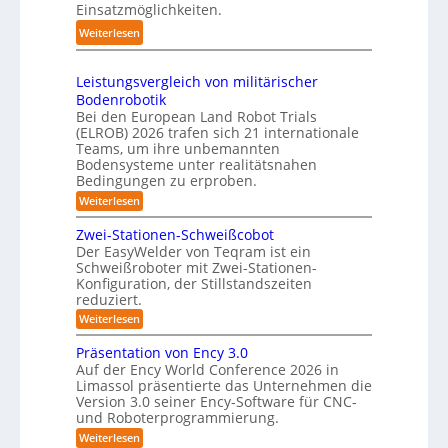
o
k
Einsatzmöglichkeiten.
f
y
b
t
2
:
Weiterlesen
s
o
e
0
S
t
t
s
2
h
e
e
3
Leistungsvergleich von militärischer
6
u
m
r
Bodenrobotik
D
t
Bei den European Land Robot Trials
-
t
(ELROB) 2026 trafen sich 21 internationale
S
l
Teams, um ihre unbemannten
t
Bodensysteme unter realitätsnahen
e
e
Bedingungen zu erproben.
-
r
:
Weiterlesen
S
e
L
y
e
o
Zwei-Stationen-Schweißcobot
s
i
Der EasyWelder von Teqram ist ein
-
s
t
Schweißroboter mit Zwei-Stationen-
t
K
e
Konfiguration, der Stillstandszeiten
u
a
m
reduziert.
n
m
g
f
:
Weiterlesen
s
e
Z
ü
v
r
w
Präsentation von Ency 3.0
e
r
e
a
r
Auf der Ency World Conference 2026 in
R
i
g
Limassol präsentierte das Unternehmen die
s
-
e
l
Version 3.0 seiner Ency-Software für CNC-
S
y
e
i
und Roboterprogrammierung.
t
s
i
a
n
:
Weiterlesen
c
t
t