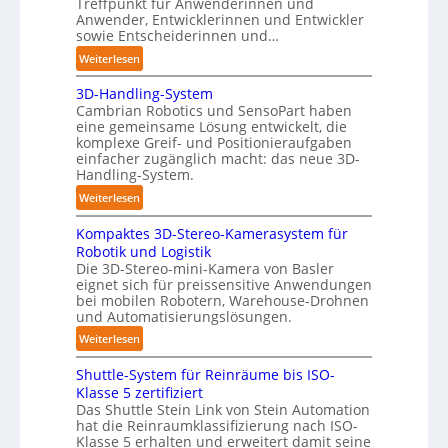
Treffpunkt für Anwenderinnen und
o
g
Anwender, Entwicklerinnen und Entwickler
t
e
sowie Entscheiderinnen und…
P
:
Weiterlesen
o
A
l
3D-Handling-System
u
Cambrian Robotics und SensoPart haben
y
t
eine gemeinsame Lösung entwickelt, die
m
o
komplexe Greif- und Positionieraufgaben
e
m
einfacher zugänglich macht: das neue 3D-
r
a
Handling-System.
l
t
:
Weiterlesen
a
i
3
g
s
Kompaktes 3D-Stereo-Kamerasystem für
D
e
i
Robotik und Logistik
-
r
e
Die 3D-Stereo-mini-Kamera von Basler
H
f
eignet sich für preissensitive Anwendungen
r
a
bei mobilen Robotern, Warehouse-Drohnen
ü
u
n
und Automatisierungslösungen.
r
n
d
T
:
Weiterlesen
g
l
a
K
s
i
Shuttle-System für Reinräume bis ISO-
u
o
t
n
Klasse 5 zertifiziert
c
m
r
g
Das Shuttle Stein Link von Stein Automation
h
p
e
hat die Reinraumklassifizierung nach ISO-
-
r
a
f
Klasse 5 erhalten und erweitert damit seine
S