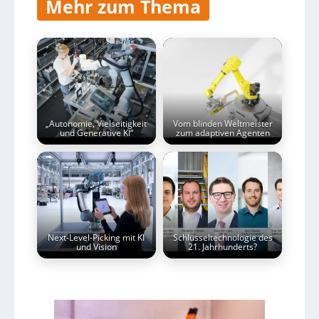
Mehr zum Thema
„Autonomie, Vielseitigkeit
Vom blinden Weltmeister
und Generative KI“
zum adaptiven Agenten
Next-Level-Picking mit KI
Schlüsseltechnologie des
und Vision
21. Jahrhunderts?