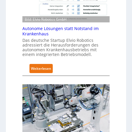
o
-
t
Z
i
e
Bild: Elvio Robotics GmbH
c
r
s
Autonome Lösungen statt Notstand im
t
Krankenhaus
e
i
r
Das deutsche Startup Elvio Robotics
f
adressiert die Herausforderungen des
w
i
autonomen Krankenhausbetriebs mit
e
einem integrierten Betriebsmodell.
z
i
i
t
e
:
Weiterlesen
e
r
A
r
u
u
t
n
t
g
g
o
l
n
n
o
a
o
b
c
m
a
h
e
l
I
L
e
E
ö