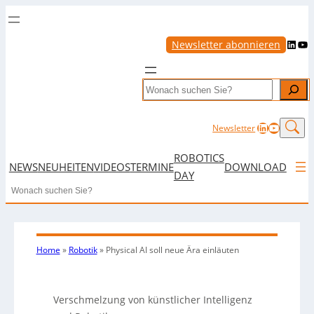
LinkedIn
YouTube
Newsletter abonnieren
Search
LinkedIn
YouTub
Newsletter
ROBOTICS
NEWS
NEUHEITEN
VIDEOS
TERMINE
DOWNLOAD
DAY
Search
Home
»
Robotik
»
Physical AI soll neue Ära einläuten
Verschmelzung von künstlicher Intelligenz