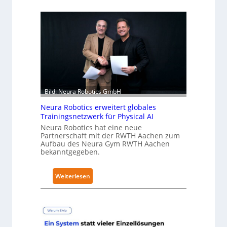
u
k
a
e
r
h
ä
l
t
Bild: Neura Robotics GmbH
S
Neura Robotics erweitert globales
e
Trainingsnetzwerk für Physical AI
c
Neura Robotics hat eine neue
u
Partnerschaft mit der RWTH Aachen zum
Aufbau des Neura Gym RWTH Aachen
r
bekanntgegeben.
i
t
y
:
Weiterlesen
-
N
L
e
e
u
v
r