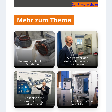
Zur Firmenwebsite
Mehr zum Thema
Als Partner des
Hausmesse bei Grob in
Automobilbaus neu
Mindelheim
positioniert
Maschinen mit
Automatisierung aus
Flexible Roboterzellen
einer Hand
und FTS