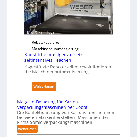
e
f
d
r
ü
i
z
r
m
u
P
K
d
h
r
Bild: ©Ralf Högel
e
y
a
n
s
Roboterbasierte
n
A
i
Maschinenautomatisierung
k
u
Künstliche Intelligenz ersetzt
c
e
s
zeitintensives Teachen
a
n
w
KI-gestützte Roboterzellen revolutionieren
l
h
die Maschinenautomatisierung.
i
A
a
r
I
u
k
:
Weiterlesen
s
u
K
n
ü
Magazin-Beladung für Karton-
g
n
Verpackungsmaschinen per Cobot
e
s
Die Konfektionierung von Kartons übernehmen
n
bei vielen Markenherstellern Maschinen der
t
Firma Somic Verpackungsmaschinen.
v
l
:
Weiterlesen
o
i
M
n