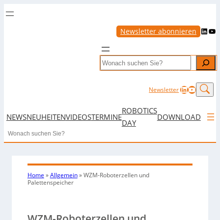
LinkedIn
YouTube
Newsletter abonnieren
Search
LinkedIn
YouTub
Newsletter
ROBOTICS
NEWS
NEUHEITEN
VIDEOS
TERMINE
DOWNLOAD
DAY
Search
Home
»
Allgemein
»
WZM-Roboterzellen und
Palettenspeicher
WZM-Roboterzellen und