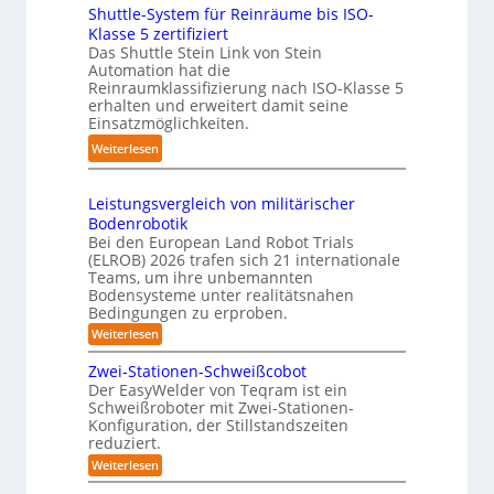
t
u
n
Shuttle-System für Reinräume bis ISO-
o
r
c
g
Klasse 5 zertifiziert
m
e
Das Shuttle Stein Link von Stein
h
-
p
f
Automation hat die
r
S
a
Reinraumklassifizierung nach ISO-Klasse 5
f
o
y
k
erhalten und erweitert damit seine
2
b
s
t
Einsatzmöglichkeiten.
0
o
t
e
:
Weiterlesen
2
t
e
s
S
6
e
m
3
h
r
Leistungsvergleich von militärischer
D
u
Bodenrobotik
-
t
Bei den European Land Robot Trials
S
t
(ELROB) 2026 trafen sich 21 internationale
t
l
Teams, um ihre unbemannten
e
Bodensysteme unter realitätsnahen
e
r
Bedingungen zu erproben.
-
e
:
Weiterlesen
S
L
o
y
e
Zwei-Stationen-Schweißcobot
-
s
i
Der EasyWelder von Teqram ist ein
K
s
t
Schweißroboter mit Zwei-Stationen-
t
a
e
Konfiguration, der Stillstandszeiten
u
m
m
reduziert.
n
e
g
f
:
Weiterlesen
s
r
Z
ü
v