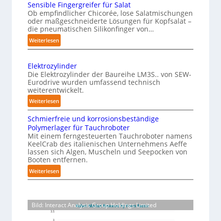
c
Sensible Fingergreifer für Salat
a
P
h
Ob empfindlicher Chicorée, lose Salatmischungen
g
h
oder maßgeschneiderte Lösungen für Kopfsalat –
e
a
die pneumatischen Silikonfinger von…
y
I
z
s
:
Weiterlesen
n
i
S
i
t
n
e
c
-
e
Elektrozylinder
n
a
B
l
Die Elektrozylinder der Baureihe LM3S.. von SEW-
s
e
Eurodrive wurden umfassend technisch
l
l
i
weiterentwickelt.
l
A
i
b
a
:
Weiterlesen
I
g
l
d
E
a
e
e
Schmierfreie und korrosionsbeständige
u
l
u
F
n
Polymerlager für Tauchroboter
n
e
f
i
z
Mit einem ferngesteuerten Tauchroboter namens
g
k
n
KeelCrab des italienischen Unternehmens Aeffe
d
e
f
t
lassen sich Algen, Muscheln und Seepocken von
g
i
ü
r
r
Booten entfernen.
e
e
r
s
o
:
Weiterlesen
r
K
F
z
e
S
g
a
e
y
t
c
r
r
l
r
z
h
e
t
i
Bild: Interact Analysis Group Holdings Limited
t
t
m
i
o
n
i
i
f
z
n