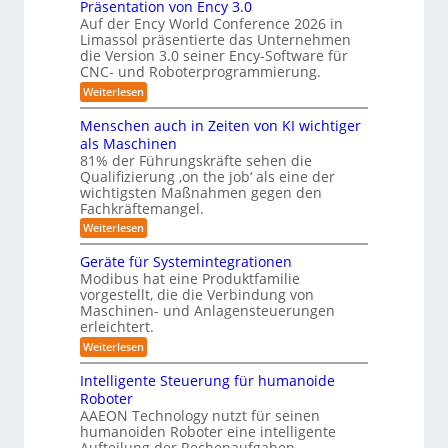
w
a
Präsentation von Ency 3.0
e
r
e
r
Auf der Ency World Conference 2026 in
s
R
i
g
Limassol präsentierte das Unternehmen
y
-
e
l
die Version 3.0 seiner Ency-Software für
S
s
e
i
CNC- und Roboterprogrammierung.
t
i
t
a
n
:
Weiterlesen
c
e
t
r
P
h
i
m
r
v
ä
Menschen auch in Zeiten von KI wichtiger
o
ä
o
f
n
als Maschinen
u
s
n
e
ü
81% der Führungskräfte sehen die
m
e
m
n
r
Qualifizierung ‚on the job‘ als eine der
n
i
e
-
t
l
wichtigsten Maßnahmen gegen den
R
S
b
a
i
Fachkräftemangel.
c
o
t
i
t
h
:
Weiterlesen
i
b
ä
s
w
M
o
r
o
e
e
I
n
Geräte für Systemintegrationen
i
i
n
t
v
s
S
Modibus hat eine Produktfamilie
ß
s
o
c
i
vorgestellt, die die Verbindung von
O
c
c
n
h
k
o
Maschinen- und Anlagensteuerungen
h
-
E
e
b
erleichtert.
e
u
n
r
K
o
n
c
B
n
:
Weiterlesen
t
l
a
y
o
G
d
u
a
3
d
e
Intelligente Steuerung für humanoide
c
L
.
e
r
s
h
Roboter
0
n
ä
o
s
i
AAEON Technology nutzt für seinen
r
t
g
n
e
o
humanoiden Roboter eine intelligente
e
Z
i
b
f
Aufteilung der Rechenaufgaben.
5