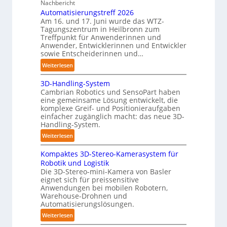
t
Nachbericht
r
ä
Automatisierungstreff 2026
C
n
Am 16. und 17. Juni wurde das WTZ-
o
Tagungszentrum in Heilbronn zum
d
b
Treffpunkt für Anwenderinnen und
i
o
Anwender, Entwicklerinnen und Entwickler
g
t
sowie Entscheiderinnen und…
e
:
Weiterlesen
P
A
o
3D-Handling-System
u
l
Cambrian Robotics und SensoPart haben
t
y
eine gemeinsame Lösung entwickelt, die
o
m
komplexe Greif- und Positionieraufgaben
m
einfacher zugänglich macht: das neue 3D-
e
a
Handling-System.
r
t
l
:
Weiterlesen
i
a
3
s
Kompaktes 3D-Stereo-Kamerasystem für
g
D
i
Robotik und Logistik
e
-
e
Die 3D-Stereo-mini-Kamera von Basler
r
H
eignet sich für preissensitive
r
f
a
Anwendungen bei mobilen Robotern,
u
ü
n
Warehouse-Drohnen und
n
r
d
Automatisierungslösungen.
g
T
l
:
Weiterlesen
s
a
i
K