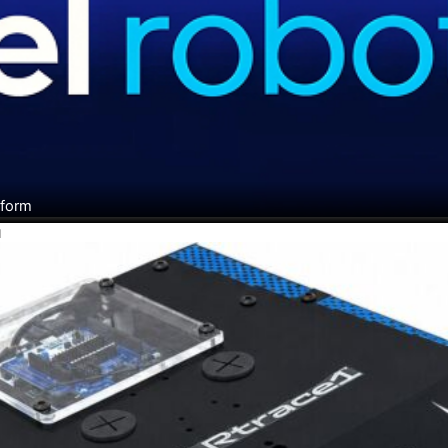
tform
H