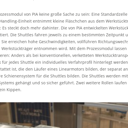
Prozessmodul von PIA keine große Sache zu sein: Eine Standardzell
andling-Einheit entnimmt kleine Fläschchen aus dem Werkstückträ
: Es steckt doch mehr dahinter. Die von PIA entwickelten Werkstück
ntiert. Die Shuttles fahren jeweils zu einem bestimmten Zeitpunk
. Sie erreichen hohe Geschwindigkeiten, vollführen Richtungswechs
 Werkstückträger entnommen wird. Mit dem Prozessmodul lassen si
ren: Anders als bei konventionellen, verketteten Werkstücktransp
ür jedes Shuttle ein individuelles Verfahrprofil hinterlegt werden.
et ist, die den Läufer eines Linearmotors bilden, der separat ang
e Schienensystem für die Shuttles bilden. Die Shuttles werden mi
tems gehängt und so sicher geführt. Zwei weitere Rollen laufen in
 ein Kippen.