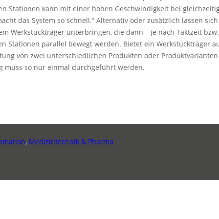
en Stationen kann mit einer hohen Geschwindigkeit bei gleichzeit
t das System so schnell.“ Alternativ oder zusätzlich lassen sic
m Werkstückträger unterbringen, die dann – je nach Taktzeit bzw.
chen Stationen parallel bewegt werden. Bietet ein Werkstückträger 
eitung von zwei unterschiedlichen Produkten oder Produktvariante
ung muss so nur einmal durchgeführt werden.
omation
,
Medizintechnik & Pharma