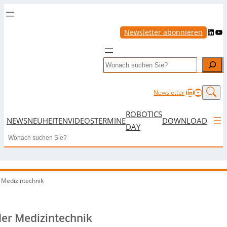
LinkedIn
YouTube
Newsletter abonnieren
Search
LinkedIn
YouTub
Newsletter
ROBOTICS
NEWS
NEUHEITEN
VIDEOS
TERMINE
DOWNLOAD
DAY
Search
 Medizintechnik
der Medizintechnik