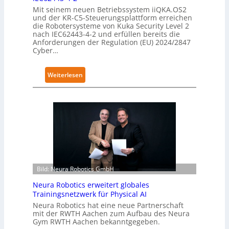
Mit seinem neuen Betriebssystem iiQKA.OS2
und der KR-C5-Steuerungsplattform erreichen
die Robotersysteme von Kuka Security Level 2
nach IEC62443-4-2 und erfüllen bereits die
Anforderungen der Regulation (EU) 2024/2847
Cyber…
:
Weiterlesen
K
u
k
a
e
r
h
ä
Bild: Neura Robotics GmbH
l
t
Neura Robotics erweitert globales
S
Trainingsnetzwerk für Physical AI
e
Neura Robotics hat eine neue Partnerschaft
mit der RWTH Aachen zum Aufbau des Neura
c
Gym RWTH Aachen bekanntgegeben.
u