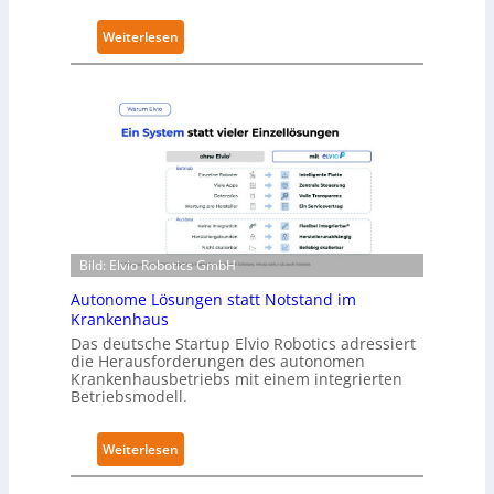
r
:
Weiterlesen
i
N
t
e
y
u
-
r
L
a
e
R
v
o
e
b
l
o
-
Bild: Elvio Robotics GmbH
t
2
i
-
Autonome Lösungen statt Notstand im
c
Z
Krankenhaus
s
e
Das deutsche Startup Elvio Robotics adressiert
e
die Herausforderungen des autonomen
r
Krankenhausbetriebs mit einem integrierten
r
t
Betriebsmodell.
w
i
e
f
:
Weiterlesen
i
i
A
t
z