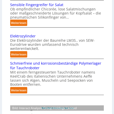
M
n
c
Sensible Fingergreifer für Salat
a
v
h
Ob empfindlicher Chicorée, lose Salatmischungen
g
o
oder maßgeschneiderte Lösungen für Kopfsalat – die
e
a
pneumatischen Silikonfinger von…
n
I
z
P
:
Weiterlesen
n
i
S
h
t
n
e
y
-
e
Elektrozylinder
n
s
B
l
Die Elektrozylinder der Baureihe LM3S.. von SEW-
s
i
e
Eurodrive wurden umfassend technisch
l
i
weiterentwickelt.
l
c
i
b
a
:
a
Weiterlesen
g
l
d
E
l
e
e
Schmierfreie und korrosionsbeständige Polymerlager
u
l
A
F
n
für Tauchroboter
n
e
I
i
z
Mit einem ferngesteuerten Tauchroboter namens
g
k
a
n
KeelCrab des italienischen Unternehmens Aeffe
e
f
t
lassen sich Algen, Muscheln und Seepocken von
g
u
ü
r
r
Booten entfernen.
e
f
r
s
o
:
Weiterlesen
r
d
K
z
e
S
g
a
i
y
t
c
r
r
e
l
z
h
e
t
i
F
Bild: Interact Analysis Group Holdings Limited
t
m
i
o
n
e