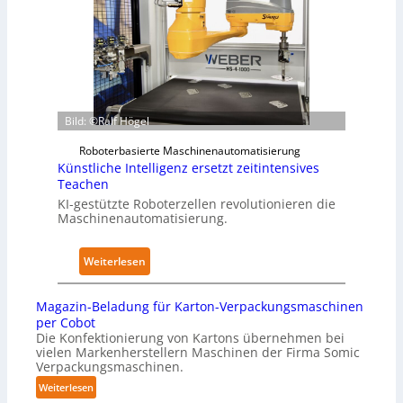
p
t
t
a
s
z
p
t
w
e
a
e
r
n
r
z
d
k
Bild: ©Ralf Högel
u
i
f
d
m
ü
Roboterbasierte Maschinenautomatisierung
e
K
Künstliche Intelligenz ersetzt zeitintensives
r
n
r
Teachen
P
A
a
KI-gestützte Roboterzellen revolutionieren die
h
Maschinenautomatisierung.
u
n
y
s
k
s
w
e
:
Weiterlesen
i
i
n
K
c
r
h
ü
a
Magazin-Beladung für Karton-Verpackungsmaschinen
k
a
n
l
per Cobot
u
u
s
Die Konfektionierung von Kartons übernehmen bei
A
n
vielen Markenherstellern Maschinen der Firma Somic
s
t
I
Verpackungsmaschinen.
g
l
:
e
Weiterlesen
i