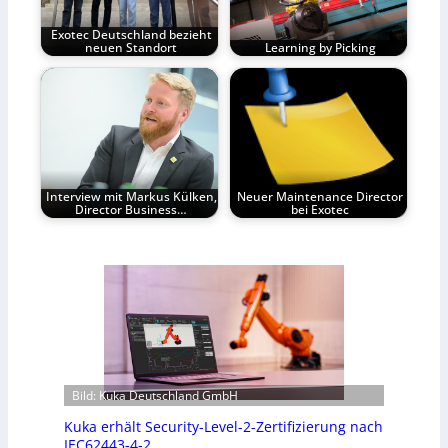
Exotec Deutschland bezieht
neuen Standort
Learning by Picking
Interview mit Markus Külken,
Neuer Maintenance Director
Director Business…
bei Exotec
Bild: Kuka Deutschland GmbH
Kuka erhält Security-Level-2-Zertifizierung nach
IEC62443-4-2