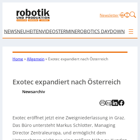
LinkedIn
YouTu
Newsletter
NEWS
NEUHEITEN
VIDEOS
TERMINE
ROBOTICS DAY
DOWNLOAD
Home
»
Allgemein
»
Exotec expandiert nach Österreich
Exotec expandiert nach Österreich
Newsarchiv
Exotec eröffnet jetzt eine Zweigniederlassung in Graz.
Das Büro untersteht Markus Schlotter, Managing
Director Zentraleuropa, und ermöglicht dem