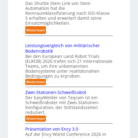
e
ü
Das Shuttle Stein Link von Stein
-
p
f
Automation hat die
r
S
a
Reinraumklassifizierung nach ISO-Klasse
f
T
y
k
5 erhalten und erweitert damit seine
2
a
s
t
Einsatzmöglichkeiten.
0
u
t
e
:
Weiterlesen
2
c
e
s
S
6
h
m
3
h
r
Leistungsvergleich von militärischer
D
u
o
Bodenrobotik
-
t
b
Bei den European Land Robot Trials
S
t
(ELROB) 2026 trafen sich 21 internationale
o
t
l
Teams, um ihre unbemannten
t
e
Bodensysteme unter realitätsnahen
e
e
r
Bedingungen zu erproben.
-
r
e
:
Weiterlesen
S
L
o
y
e
Zwei-Stationen-Schweißcobot
-
s
i
Der EasyWelder von Teqram ist ein
K
s
t
Schweißroboter mit Zwei-Stationen-
t
a
e
Konfiguration, der Stillstandszeiten
u
m
m
reduziert.
n
e
g
f
:
Weiterlesen
s
r
Z
ü
v
w
a
Präsentation von Ency 3.0
e
r
e
r
Auf der Ency World Conference 2026 in
s
R
i
g