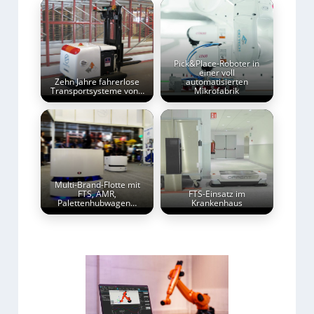
Pick&Place-Roboter in
einer voll
Zehn Jahre fahrerlose
automatisierten
Transportsysteme von…
Mikrofabrik
Multi-Brand-Flotte mit
FTS, AMR,
FTS-Einsatz im
Palettenhubwagen…
Krankenhaus