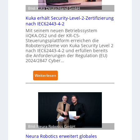
Bild: Kuka Deutschland GmbH
Kuka erhält Security-Level-2-Zertifizierung
nach IEC62443-4-2
Mit seinem neuen Betriebssystem
iiQKA.OS2 und der KR-C5-
Steuerungsplattform erreichen die
Robotersysteme von Kuka Security Level 2
nach IEC62443-4-2 und erfüllen bereits
die Anforderungen der Regulation (EU)
2024/2847 Cyber…
:
Weiterlesen
K
u
k
a
e
r
h
Bild: Neura Robotics GmbH
ä
l
Neura Robotics erweitert globales