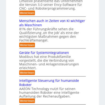
Limassol präsentierte das Unternehmen
y
-
e
l
die Version 3.0 seiner Ency-Software für
S
s
e
i
CNC- und Roboterprogrammierung.
t
i
t
a
n
:
Weiterlesen
c
e
t
r
P
h
i
m
r
v
ä
Menschen auch in Zeiten von KI wichtiger
o
ä
o
f
n
als Maschinen
u
s
n
e
ü
81% der Führungskräfte sehen die
m
e
m
n
r
Qualifizierung ‚on the job‘ als eine der
n
i
e
-
t
l
wichtigsten Maßnahmen gegen den
R
S
b
a
i
Fachkräftemangel.
c
o
t
i
t
h
:
Weiterlesen
i
b
ä
s
w
M
o
r
o
e
e
I
n
Geräte für Systemintegrationen
i
i
n
t
v
s
S
Modibus hat eine Produktfamilie
ß
s
o
c
i
vorgestellt, die die Verbindung von
O
c
c
n
h
k
o
Maschinen- und Anlagensteuerungen
h
-
E
e
b
erleichtert.
e
u
n
r
K
o
n
c
B
n
:
Weiterlesen
t
l
a
y
o
G
d
u
a
3
d
e
Intelligente Steuerung für humanoide
c
L
.
e
r
s
h
Roboter
0
n
ä
o
s
i
AAEON Technology nutzt für seinen
r
t
g
n
e
o
humanoiden Roboter eine intelligente
e
Z
i
b
f
Aufteilung der Rechenaufgaben.
5
e
o
ü
s
z
i
:
Weiterlesen
t
r
t
t
I
e
i