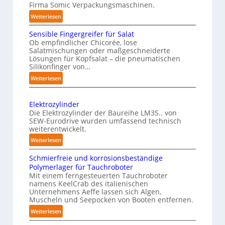
g
Firma Somic Verpackungsmaschinen.
s
l
A
e
:
Weiterlesen
i
I
n
M
c
Sensible Fingergreifer für Salat
v
a
h
Ob empfindlicher Chicorée, lose
o
g
Salatmischungen oder maßgeschneiderte
e
a
n
Lösungen für Kopfsalat – die pneumatischen
I
z
P
Silikonfinger von…
n
i
h
:
Weiterlesen
t
n
y
S
-
e
e
s
B
Elektrozylinder
l
n
i
e
Die Elektrozylinder der Baureihe LM3S.. von
l
s
c
SEW-Eurodrive wurden umfassend technisch
l
i
i
weiterentwickelt.
a
a
b
g
l
:
d
Weiterlesen
l
e
E
u
A
e
n
Schmierfreie und korrosionsbeständige
l
n
I
F
Polymerlager für Tauchroboter
z
e
g
a
i
Mit einem ferngesteuerten Tauchroboter
e
k
f
u
n
namens KeelCrab des italienischen
t
ü
r
Unternehmens Aeffe lassen sich Algen,
f
g
r
r
s
Muscheln und Seepocken von Booten entfernen.
e
d
o
K
e
:
Weiterlesen
r
i
z
a
t
S
g
e