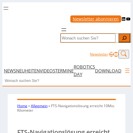
LinkedIn
YouTube
Newsletter abonnieren
Search
LinkedIn
YouTub
Newsletter
ROBOTICS
NEWS
NEUHEITEN
VIDEOS
TERMINE
DOWNLOAD
DAY
Search
Home
»
Allgemein
»
FTS-Navigationslösung erreicht 10Mio.
Kilometer
FTS-Navigationslösung erreicht