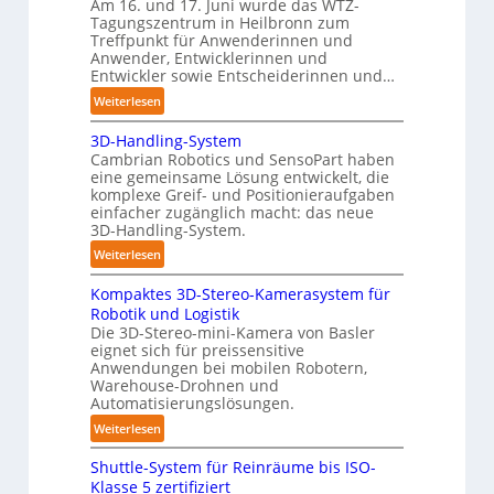
e
Am 16. und 17. Juni wurde das WTZ-
n
b
Tagungszentrum in Heilbronn zum
n
p
Treffpunkt für Anwenderinnen und
e
e
Anwender, Entwicklerinnen und
s
r
Entwickler sowie Entscheiderinnen und…
t
C
:
Weiterlesen
ä
o
A
n
b
3D-Handling-System
u
d
Cambrian Robotics und SensoPart haben
o
t
i
eine gemeinsame Lösung entwickelt, die
t
o
g
komplexe Greif- und Positionieraufgaben
m
e
einfacher zugänglich macht: das neue
a
3D-Handling-System.
P
t
o
:
Weiterlesen
i
l
3
s
y
Kompaktes 3D-Stereo-Kamerasystem für
D
i
Robotik und Logistik
m
-
e
Die 3D-Stereo-mini-Kamera von Basler
e
H
eignet sich für preissensitive
r
r
a
Anwendungen bei mobilen Robotern,
u
l
n
Warehouse-Drohnen und
n
a
d
Automatisierungslösungen.
g
g
l
:
Weiterlesen
s
e
i
K
t
r
n
Shuttle-System für Reinräume bis ISO-
o
r
f
g
Klasse 5 zertifiziert
m