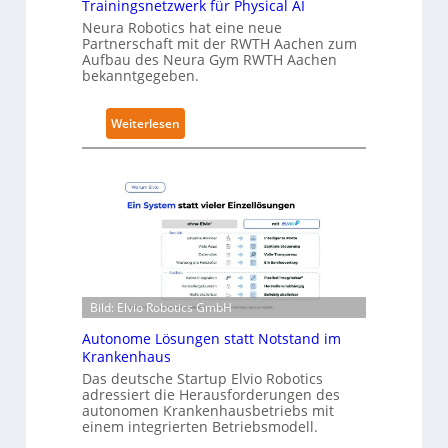
t
Trainingsnetzwerk für Physical AI
S
Neura Robotics hat eine neue
Partnerschaft mit der RWTH Aachen zum
e
Aufbau des Neura Gym RWTH Aachen
c
bekanntgegeben.
u
r
:
Weiterlesen
i
N
t
e
y
u
-
r
L
a
e
R
v
o
e
b
l
Bild: Elvio Robotics GmbH
o
-
t
Autonome Lösungen statt Notstand im
2
i
Krankenhaus
-
c
Das deutsche Startup Elvio Robotics
Z
adressiert die Herausforderungen des
s
e
autonomen Krankenhausbetriebs mit
e
r
einem integrierten Betriebsmodell.
r
t