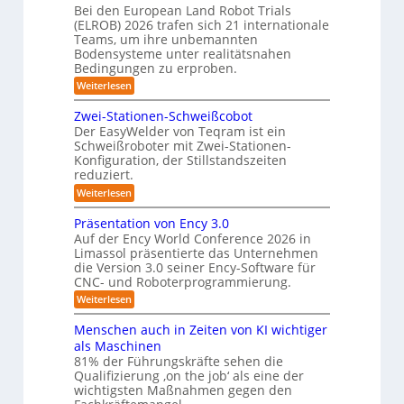
t
b
Bei den European Land Robot Trials
S
t
(ELROB) 2026 trafen sich 21 internationale
o
t
l
Teams, um ihre unbemannten
t
e
Bodensysteme unter realitätsnahen
e
e
r
Bedingungen zu erproben.
-
r
e
:
Weiterlesen
S
L
o
y
e
Zwei-Stationen-Schweißcobot
-
s
i
Der EasyWelder von Teqram ist ein
K
s
t
Schweißroboter mit Zwei-Stationen-
t
a
e
Konfiguration, der Stillstandszeiten
u
m
m
reduziert.
n
e
g
f
:
Weiterlesen
s
r
Z
ü
v
w
a
Präsentation von Ency 3.0
e
r
e
r
Auf der Ency World Conference 2026 in
s
R
i
g
Limassol präsentierte das Unternehmen
y
-
e
l
die Version 3.0 seiner Ency-Software für
S
s
e
i
CNC- und Roboterprogrammierung.
t
i
t
a
n
:
Weiterlesen
c
e
t
r
P
h
i
m
r
v
ä
Menschen auch in Zeiten von KI wichtiger
o
ä
o
f
n
als Maschinen
u
s
n
e
ü
81% der Führungskräfte sehen die
m
e
m
n
r
Qualifizierung ‚on the job‘ als eine der
n
i
e
-
t
l
wichtigsten Maßnahmen gegen den
R
S
b
a
i