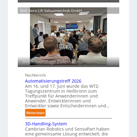
a
t
i
S
g
c
e
e
a
Bild: Aero-Lift Vakuumtechnik GmbH
k
u
l
n
u
n
a
s
n
d
t
i
g
k
v
s
o
e
m
r
a
s
r
s
T
o
c
e
Innovationstage Zollernalb
s
h
a
i
i
o
c
Nachbericht
n
n
h
Automatisierungstreff 2026
e
s
e
Am 16. und 17. Juni wurde das WTZ-
n
b
Tagungszentrum in Heilbronn zum
n
p
Treffpunkt für Anwenderinnen und
e
e
Anwender, Entwicklerinnen und
s
r
Entwickler sowie Entscheiderinnen und…
t
C
:
Weiterlesen
ä
o
A
n
b
3D-Handling-System
u
d
Cambrian Robotics und SensoPart haben
o
t
i
eine gemeinsame Lösung entwickelt, die
t
o
g