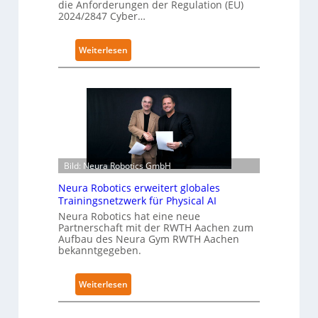
die Anforderungen der Regulation (EU)
2024/2847 Cyber…
:
Weiterlesen
K
u
k
a
e
r
h
Bild: Neura Robotics GmbH
ä
l
Neura Robotics erweitert globales
t
Trainingsnetzwerk für Physical AI
S
Neura Robotics hat eine neue
Partnerschaft mit der RWTH Aachen zum
e
Aufbau des Neura Gym RWTH Aachen
c
bekanntgegeben.
u
r
:
Weiterlesen
i
N
t
e
y