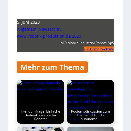
5. Juni 2023
Allgemein
,
Newsarchiv
www.robotik-produktion.de 2023
MiR Mobile Industrial Robots ApS
Zur Firmenwebsite
Mehr zum Thema
Trendumfrage: Einfache
Podiumsdiskussion zum
Bedienkonzepte für
Thema 3D für die
Roboter
autonome…