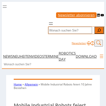
LinkedIn
YouTube
Newsletter abonnieren
Search
LinkedIn
YouTub
Newsletter
ROBOTICS
NEWS
NEUHEITEN
VIDEOS
TERMINE
DOWNLOAD
DAY
Search
Home
»
Allgemein
»
Mobile Industrial Robots feiert 10 Jahre
Bestehen
Mobile Industrial Robots feiert