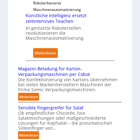
e
u
Roboterbasierte
d
r
d
Maschinenautomatisierung
i
k
Künstliche Intelligenz ersetzt
e
m
f
zeitintensives Teachen
n
K
ü
KI-gestützte Roboterzellen
A
r
revolutionieren die
r
u
a
Maschinenautomatisierung.
P
s
n
h
w
k
:
y
Weiterlesen
i
e
K
s
r
n
ü
i
Magazin-Beladung für Karton-
k
h
n
c
Verpackungsmaschinen per Cobot
u
a
s
a
Die Konfektionierung von Kartons übernehmen
n
u
bei vielen Markenherstellern Maschinen der
t
l
g
Firma Somic Verpackungsmaschinen.
s
l
A
e
:
Weiterlesen
i
I
n
M
c
Sensible Fingergreifer für Salat
v
a
h
Ob empfindlicher Chicorée, lose
o
g
Salatmischungen oder maßgeschneiderte
e
a
n
Lösungen für Kopfsalat – die pneumatischen
I
z
P
Silikonfinger von…
n
i
h
:
Weiterlesen
t
n