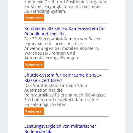
komplexe Greif- und Positionieraufgaben
m
e
einfacher zugänglich macht: das neue
a
3D-Handling-System.
P
t
o
:
Weiterlesen
i
l
3
s
y
Kompaktes 3D-Stereo-Kamerasystem für
D
i
Robotik und Logistik
m
-
e
Die 3D-Stereo-mini-Kamera von Basler
e
H
eignet sich für preissensitive
r
r
a
Anwendungen bei mobilen Robotern,
u
l
n
Warehouse-Drohnen und
n
a
d
Automatisierungslösungen.
g
g
l
:
Weiterlesen
s
e
i
K
t
r
n
Shuttle-System für Reinräume bis ISO-
o
r
f
g
Klasse 5 zertifiziert
m
e
ü
Das Shuttle Stein Link von Stein
-
p
f
Automation hat die
r
S
a
Reinraumklassifizierung nach ISO-Klasse
f
T
y
k
5 erhalten und erweitert damit seine
2
a
s
t
Einsatzmöglichkeiten.
0
u
t
e
:
Weiterlesen
2
c
e
s
S
6
h
m
3
h
r
Leistungsvergleich von militärischer
D
u
o
Bodenrobotik
-