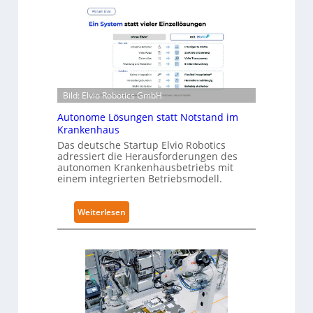
u
-
r
L
a
e
R
v
o
e
b
l
Bild: Elvio Robotics GmbH
o
-
t
Autonome Lösungen statt Notstand im
2
i
Krankenhaus
-
c
Das deutsche Startup Elvio Robotics
Z
adressiert die Herausforderungen des
s
e
autonomen Krankenhausbetriebs mit
e
r
einem integrierten Betriebsmodell.
r
t
w
i
:
Weiterlesen
e
f
A
i
i
u
t
z
t
e
i
o
r
e
n
t
r
o
g
u