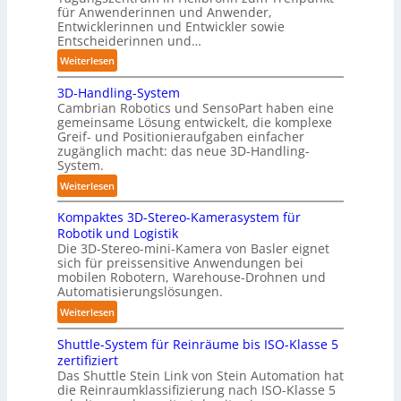
t
für Anwenderinnen und Anwender,
e
Entwicklerinnen und Entwickler sowie
P
Entscheiderinnen und…
o
:
Weiterlesen
l
A
y
3D-Handling-System
u
m
Cambrian Robotics und SensoPart haben eine
t
e
gemeinsame Lösung entwickelt, die komplexe
o
r
Greif- und Positionieraufgaben einfacher
m
l
zugänglich macht: das neue 3D-Handling-
a
System.
a
t
g
:
Weiterlesen
i
e
3
s
r
Kompaktes 3D-Stereo-Kamerasystem für
D
i
Robotik und Logistik
f
-
e
Die 3D-Stereo-mini-Kamera von Basler eignet
ü
H
sich für preissensitive Anwendungen bei
r
r
a
mobilen Robotern, Warehouse-Drohnen und
u
T
n
Automatisierungslösungen.
n
a
d
:
Weiterlesen
g
u
l
K
s
c
i
Shuttle-System für Reinräume bis ISO-Klasse 5
o
t
h
n
zertifiziert
m
r
r
g
Das Shuttle Stein Link von Stein Automation hat
p
e
o
die Reinraumklassifizierung nach ISO-Klasse 5
-
a
f