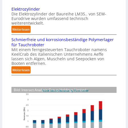
n
e
-
Elektrozylinder
n
B
Die Elektrozylinder der Baureihe LM3S.. von SEW-
s
e
Eurodrive wurden umfassend technisch
i
weiterentwickelt.
l
b
a
:
Weiterlesen
l
d
E
e
Schmierfreie und korrosionsbeständige Polymerlager
u
l
F
für Tauchroboter
n
e
i
Mit einem ferngesteuerten Tauchroboter namens
g
k
n
KeelCrab des italienischen Unternehmens Aeffe
f
t
lassen sich Algen, Muscheln und Seepocken von
g
ü
r
Booten entfernen.
e
r
o
:
Weiterlesen
r
K
z
S
g
a
y
c
r
r
l
h
e
t
i
Bild: Interact Analysis Group Holdings Limited
m
i
o
n
i
f
n
d
e
e
-
e
r
r
V
r
f
f
e
r
ü
r
e
r
p