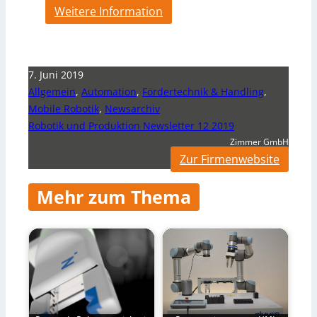
Weitere Information
7. Juni 2019
Allgemein
,
Automation
,
Fördertechnik & Handling
,
Mobile Robotik
,
Newsarchiv
Robotik und Produktion Newsletter 12 2019
Zimmer GmbH
Zur Firmenwebsite
Mehr zum Thema