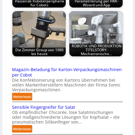
Passende Roboterperipherie
Parametrierung per HMI-
für Cobots
Wizard und App
ROBOTIK UND PRODUKTION
Die Zimmer Group von 1980
TITELSTORY:
bis heute
Mechatronische…
Magazin-Beladung für Karton-Verpackungsmaschinen
per Cobot
Die Konfektionierung von Kartons übernehmen bei
vielen Markenherstellern Maschinen der Firma Somic
Verpackungsmaschinen.
:
Weiterlesen
M
Sensible Fingergreifer für Salat
a
Ob empfindlicher Chicorée, lose Salatmischungen
g
oder maßgeschneiderte Lösungen für Kopfsalat – die
a
pneumatischen Silikonfinger von…
z
:
Weiterlesen
i
S