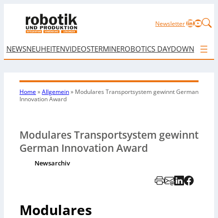
LinkedIn
YouTu
Newsletter
NEWS
NEUHEITEN
VIDEOS
TERMINE
ROBOTICS DAY
DOWNLOAD
Home
»
Allgemein
»
Modulares Transportsystem gewinnt German
Innovation Award
Modulares Transportsystem gewinnt
German Innovation Award
Newsarchiv
Modulares