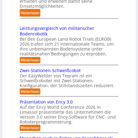
erhalten und erweitert damit seine
b
S
k
Einsatzmöglichkeiten.
f
o
y
t
2
t
:
Weiterlesen
s
e
0
e
S
t
s
2
r
h
e
3
Leistungsvergleich von militärischer
6
u
m
Bodenrobotik
D
t
Bei den European Land Robot Trials (ELROB)
-
t
2026 trafen sich 21 internationale Teams, um
S
l
ihre unbemannten Bodensysteme unter
t
realitätsnahen Bedingungen zu erproben.
e
e
-
:
Weiterlesen
r
L
S
e
e
Zwei-Stationen-Schweißcobot
y
i
o
Der EasyWelder von Teqram ist ein
s
s
Schweißroboter mit Zwei-Stationen-
-
t
t
Konfiguration, der Stillstandszeiten reduziert.
u
K
e
n
:
Weiterlesen
a
g
m
Z
m
s
w
f
Präsentation von Ency 3.0
v
e
e
ü
Auf der Ency World Conference 2026 in
e
i
r
r
Limassol präsentierte das Unternehmen die
r
-
a
g
Version 3.0 seiner Ency-Software für CNC- und
S
R
l
Roboterprogrammierung.
s
t
e
e
a
y
:
Weiterlesen
i
i
t
P
c
s
i
n
r
h