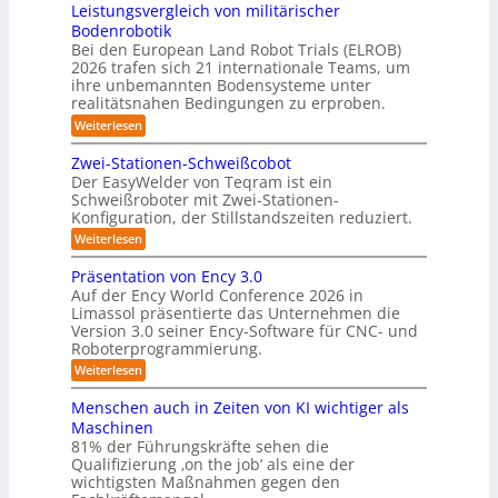
3
Leistungsvergleich von militärischer
6
u
m
Bodenrobotik
D
t
Bei den European Land Robot Trials (ELROB)
-
t
2026 trafen sich 21 internationale Teams, um
S
l
ihre unbemannten Bodensysteme unter
t
realitätsnahen Bedingungen zu erproben.
e
e
-
:
Weiterlesen
r
L
S
e
e
Zwei-Stationen-Schweißcobot
y
i
o
Der EasyWelder von Teqram ist ein
s
s
Schweißroboter mit Zwei-Stationen-
-
t
t
Konfiguration, der Stillstandszeiten reduziert.
u
K
e
n
:
Weiterlesen
a
g
m
Z
m
s
w
f
Präsentation von Ency 3.0
v
e
e
ü
Auf der Ency World Conference 2026 in
e
i
r
r
Limassol präsentierte das Unternehmen die
r
-
a
g
Version 3.0 seiner Ency-Software für CNC- und
S
R
l
Roboterprogrammierung.
s
t
e
e
a
y
:
Weiterlesen
i
i
t
P
c
s
i
n
r
h
Menschen auch in Zeiten von KI wichtiger als
o
t
ä
r
v
n
Maschinen
e
s
o
e
ä
81% der Führungskräfte sehen die
e
n
m
n
u
Qualifizierung ‚on the job‘ als eine der
n
m
-
f
t
wichtigsten Maßnahmen gegen den
i
m
S
a
ü
l