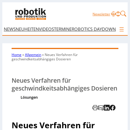
LinkedIn
YouTu
Newsletter
NEWS
NEUHEITEN
VIDEOS
TERMINE
ROBOTICS DAY
DOWNLOAD
Home
»
Allgemein
»
Neues Verfahren für
geschwindkeitsabhängiges Dosieren
Neues Verfahren für
geschwindkeitsabhängiges Dosieren
Lösungen
Neues Verfahren für