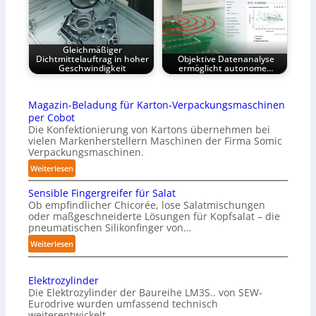
Gleichmäßiger
Dichtmittelauftrag in hoher
Objektive Datenanalyse
Geschwindigkeit
ermöglicht autonome…
Magazin-Beladung für Karton-Verpackungsmaschinen
per Cobot
Die Konfektionierung von Kartons übernehmen bei
vielen Markenherstellern Maschinen der Firma Somic
Verpackungsmaschinen.
:
Weiterlesen
M
Sensible Fingergreifer für Salat
a
Ob empfindlicher Chicorée, lose Salatmischungen
g
oder maßgeschneiderte Lösungen für Kopfsalat – die
a
pneumatischen Silikonfinger von…
z
:
Weiterlesen
i
S
n
e
-
Elektrozylinder
n
B
Die Elektrozylinder der Baureihe LM3S.. von SEW-
s
e
Eurodrive wurden umfassend technisch
i
weiterentwickelt.
l