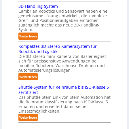
A
y
3D-Handling-System
u
m
Cambrian Robotics und SensoPart haben eine
t
e
gemeinsame Lösung entwickelt, die komplexe
o
r
Greif- und Positionieraufgaben einfacher
m
l
zugänglich macht: das neue 3D-Handling-
a
System.
a
t
g
:
Weiterlesen
i
e
3
s
r
Kompaktes 3D-Stereo-Kamerasystem für
D
i
Robotik und Logistik
f
-
e
Die 3D-Stereo-mini-Kamera von Basler eignet
ü
H
sich für preissensitive Anwendungen bei
r
r
a
mobilen Robotern, Warehouse-Drohnen und
u
T
n
Automatisierungslösungen.
n
a
d
:
Weiterlesen
g
u
l
K
s
c
i
Shuttle-System für Reinräume bis ISO-Klasse 5
o
t
h
n
zertifiziert
m
r
r
g
Das Shuttle Stein Link von Stein Automation hat
p
e
o
die Reinraumklassifizierung nach ISO-Klasse 5
-
a
f
erhalten und erweitert damit seine
b
S
k
Einsatzmöglichkeiten.
f
o
y
t
2
t
:
Weiterlesen
s
e
0
e
S
t
s
2
r
h
e