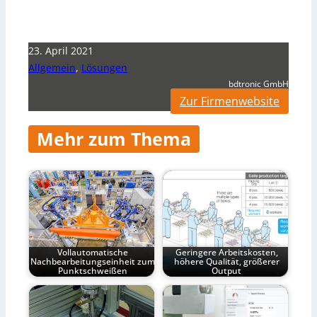
23. April 2021
Allgemein
,
Lösungen
bdtronic GmbH
Zur Firmenwebsite
Mehr zum Thema
Vollautomatische
Geringere Arbeitskosten,
Nachbearbeitungseinheit zum
höhere Qualität, größerer
Punktschweißen
Output