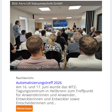
n
Bild: Aero-Lift Vakuumtechnik GmbH
k
g
o
s
r
m
r
a
o
s
s
c
i
h
o
i
n
n
s
e
b
n
e
p
s
e
Innovationstage Zollernalb
t
r
ä
C
n
Nachbericht
o
d
Automatisierungstreff 2026
b
i
Am 16. und 17. Juni wurde das WTZ-
o
g
Tagungszentrum in Heilbronn zum Treffpunkt
t
für Anwenderinnen und Anwender,
e
Entwicklerinnen und Entwickler sowie
P
Entscheiderinnen und…
o
:
Weiterlesen
l