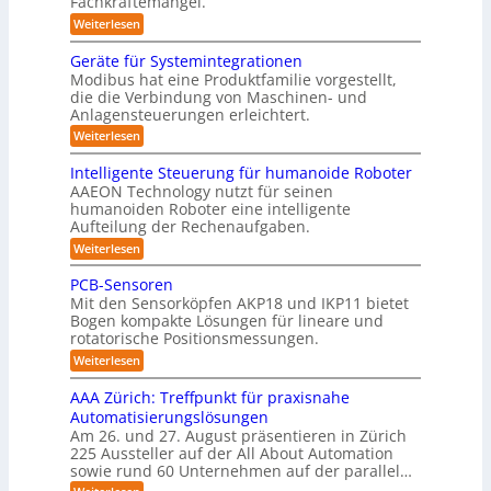
Fachkräftemangel.
c
e
t
i
r
h
:
Weiterlesen
b
i
t
w
M
R
o
ä
i
e
e
n
Geräte für Systemintegrationen
o
r
i
s
n
v
i
Modibus hat eine Produktfamilie vorgestellt,
b
ß
s
o
I
s
die die Verbindung von Maschinen- und
c
c
o
n
c
S
o
Anlagensteuerungen erleichtert.
h
E
t
h
b
e
O
n
:
Weiterlesen
e
i
o
n
c
G
-
r
t
a
k
y
e
B
Intelligente Steuerung für humanoide Roboter
K
u
3
r
o
u
AAEON Technology nutzt für seinen
c
l
.
ä
d
n
h
humanoiden Roboter eine intelligente
0
t
a
e
i
Aufteilung der Rechenaufgaben.
d
e
n
s
n
f
r
L
:
Weiterlesen
Z
s
ü
o
I
o
e
r
b
e
n
PCB-Sensoren
i
g
S
o
t
5
t
Mit den Sensorköpfen AKP18 und IKP11 bietet
y
t
e
i
e
z
s
Bogen kompakte Lösungen für lineare und
i
l
n
s
t
rotatorische Positionsmessungen.
k
e
l
v
e
t
i
:
r
o
Weiterlesen
m
g
i
P
n
i
t
e
C
K
k
AAA Zürich: Treffpunkt für praxisnahe
n
n
i
B
I
t
Automatisierungslösungen
t
-
w
f
e
e
Am 26. und 27. August präsentieren in Zürich
S
i
g
i
S
225 Aussteller auf der All About Automation
e
c
r
t
z
n
h
sowie rund 60 Unternehmen auf der parallel…
a
e
s
t
i
t
: