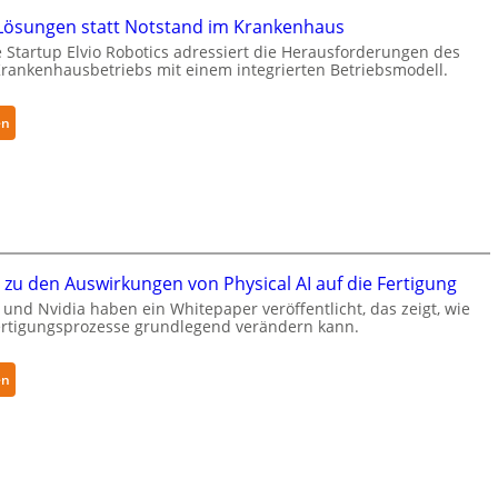
c
a
ösungen statt Notstand im Krankenhaus
u
R
 Startup Elvio Robotics adressiert die Herausforderungen des
r
o
ankenhausbetriebs mit einem integrierten Betriebsmodell.
i
b
t
o
y
:
en
t
-
A
i
L
u
c
e
t
s
v
o
e
e
n
r
l
o
w
zu den Auswirkungen von Physical AI auf die Fertigung
-
m
e
und Nvidia haben ein Whitepaper veröffentlicht, das zeigt, wie
2
e
i
Fertigungsprozesse grundlegend verändern kann.
-
L
t
Z
ö
e
:
e
s
en
r
W
r
u
t
h
t
n
g
i
i
g
l
t
f
e
o
e
i
n