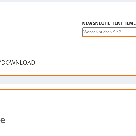
NEWS
NEUHEITEN
THEM
Search
Y
DOWNLOAD
le