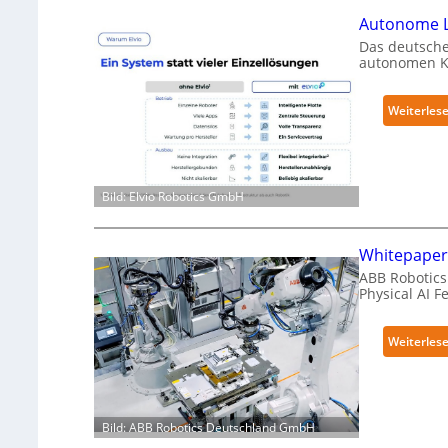
Autonome L
Das deutsche
autonomen Kr
Weiterles
Bild: Elvio Robotics GmbH
Whitepaper 
ABB Robotics 
Physical AI 
Weiterles
Bild: ABB Robotics Deutschland GmbH