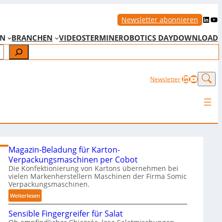
LinkedIn
YouTube
Newsletter abonnieren
EN
BRANCHEN
VIDEOS
TERMINE
ROBOTICS DAY
DOWNLOAD
LinkedIn
YouTub
Newsletter
Magazin-Beladung für Karton-
Verpackungsmaschinen per Cobot
Die Konfektionierung von Kartons übernehmen bei
vielen Markenherstellern Maschinen der Firma Somic
Verpackungsmaschinen.
:
Weiterlesen
M
Sensible Fingergreifer für Salat
a