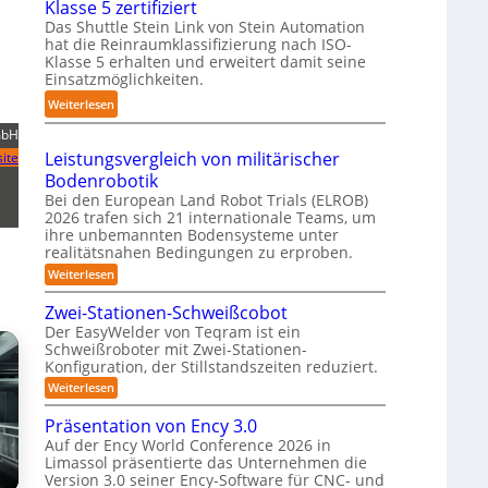
Klasse 5 zertifiziert
r
m
g
h
Das Shuttle Stein Link von Stein Automation
e
p
-
r
hat die Reinraumklassifizierung nach ISO-
f
a
S
Klasse 5 erhalten und erweitert damit seine
o
f
k
y
Einsatzmöglichkeiten.
b
2
t
s
:
o
Weiterlesen
0
e
t
S
t
2
s
mbH
e
h
e
6
3
Leistungsvergleich von militärischer
ite
m
u
r
D
Bodenrobotik
t
-
Bei den European Land Robot Trials (ELROB)
t
S
2026 trafen sich 21 internationale Teams, um
l
ihre unbemannten Bodensysteme unter
t
e
realitätsnahen Bedingungen zu erproben.
e
-
:
Weiterlesen
r
L
S
e
e
Zwei-Stationen-Schweißcobot
y
o
i
Der EasyWelder von Teqram ist ein
s
s
-
Schweißroboter mit Zwei-Stationen-
t
t
K
Konfiguration, der Stillstandszeiten reduziert.
u
e
a
n
:
Weiterlesen
m
g
m
Z
s
f
w
e
Präsentation von Ency 3.0
v
e
ü
e
r
Auf der Ency World Conference 2026 in
i
r
r
Limassol präsentierte das Unternehmen die
a
-
g
R
Version 3.0 seiner Ency-Software für CNC- und
S
s
l