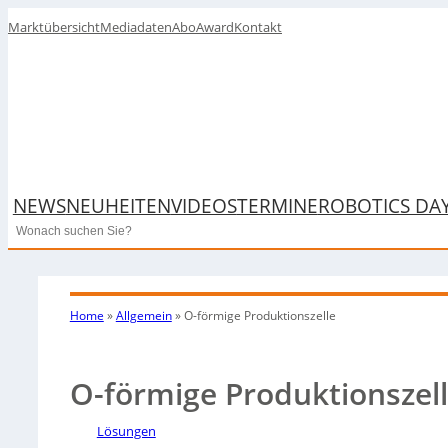
Marktübersicht
Mediadaten
Abo
Award
Kontakt
NEWS
NEUHEITEN
VIDEOS
TERMINE
ROBOTICS DA
Search
Home
»
Allgemein
»
O-förmige Produktionszelle
O-förmige Produktionszel
Lösungen