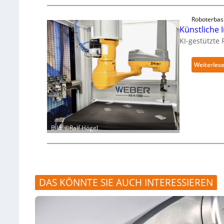
Roboterbas
Künstliche I
KI-gestützte
Weiterles
Bild: ©Ralf Högel
DAS KÖNNTE SIE AUCH INTERESSIEREN