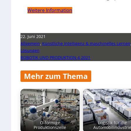
Weitere Information
22. Juni 2021
Allgemein
,
Künstliche Intelligenz & maschinelles Lernen
Lösungen
ROBOTIK UND PRODUKTION 4 2021
Mehr zum Thema
O-förmige
Logistik für die
Produktionszelle
Automobilindustri