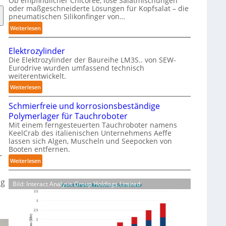
Ob empfindlicher Chicorée, lose Salatmischungen
g
oder maßgeschneiderte Lösungen für Kopfsalat – die
a
pneumatischen Silikonfinger von…
z
:
Weiterlesen
i
S
n
e
-
Elektrozylinder
n
B
Die Elektrozylinder der Baureihe LM3S.. von SEW-
s
Eurodrive wurden umfassend technisch
e
weiterentwickelt.
i
l
b
:
Weiterlesen
a
l
E
d
e
Schmierfreie und korrosionsbeständige
l
u
F
Polymerlager für Tauchroboter
e
n
i
Mit einem ferngesteuerten Tauchroboter namens
k
g
KeelCrab des italienischen Unternehmens Aeffe
n
t
f
lassen sich Algen, Muscheln und Seepocken von
g
r
ü
Booten entfernen.
e
-
o
r
:
Weiterlesen
r
z
K
S
g
y
a
c
og
r
l
Bild: Interact Analysis Group Holdings Limited
r
h
e
i
t
m
i
n
o
i
f
d
n
e
e
e
-