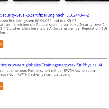
 Security-Level-2-Zertifizierung nach IEC62443-4-2
euen Betriebssystem iiQKA.OS2 und der KR-C5-
attform erreichen die Robotersysteme von Kuka Security Level 2
3-4-2 und erfüllen bereits die Anforderungen der Regulation (EU)
yber…
:
en
K
u
k
a
ics erweitert globales Trainingsnetzwerk für Physical AI
e
cs hat eine neue Partnerschaft mit der RWTH Aachen zum
Neura Gym RWTH Aachen bekanntgegeben.
r
h
ä
:
en
l
N
t
e
S
u
e
r