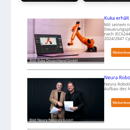
Kuka erhält
Mit seinem n
Steuerungspl
nach IEC6244
2024/2847 C
Weiterles
Bild: Kuka Deutschland GmbH
Neura Robot
Neura Roboti
Aufbau des 
Weiterles
Bild: Neura Robotics GmbH