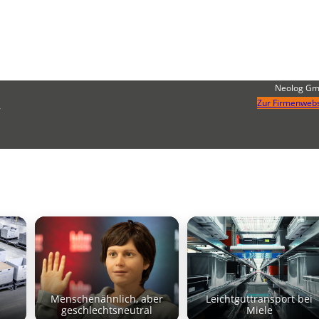
Neolog G
Zur Firmenwebs
,
Menschenähnlich, aber
Leichtguttransport bei
e
geschlechtsneutral
Miele