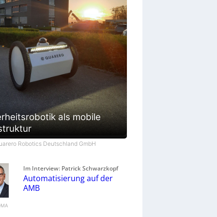
rheitsrobotik als mobile
struktur
Quarero Robotics Deutschland GmbH
Im Interview: Patrick Schwarzkopf
Automatisierung auf der
AMB
VDMA