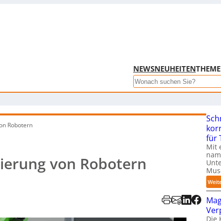
NEWS
NEUHEITEN
THEM
Search
Sch
on Robotern
kor
für
Mit 
name
ierung von Robotern
Unte
Mus
Weit
Mag
Ver
Die 