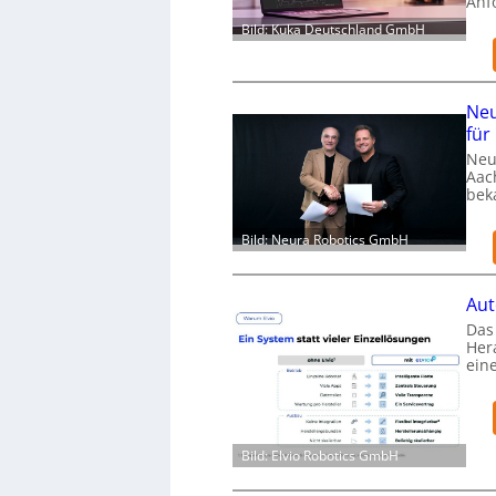
Anf
Bild: Kuka Deutschland GmbH
Neu
für
Neu
Aac
bek
Bild: Neura Robotics GmbH
Aut
Das 
Her
ein
Bild: Elvio Robotics GmbH