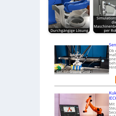
Simulation
di
Maschinenb
Durchgängige Lösung
per Ro
Sen
Ob 
maß
pne
beh
Hin
Bild: SoftGripping GmbH
Kuk
IEC
Mit
Ste
Secu