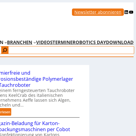
LinkedIn
YouTube
Newsletter abonnieren
EN
BRANCHEN
VIDEOS
TERMINE
ROBOTICS DAY
DOWNLOAD
mierfreie und
rosionsbeständige Polymerlager
 Tauchroboter
einem ferngesteuerten Tauchroboter
ns KeelCrab des italienischen
rnehmens Aeffe lassen sich Algen,
cheln und…
:
erlesen
S
azin-Beladung für Karton-
c
packungsmaschinen per Cobot
h
Konfektionierung von Kartons
m