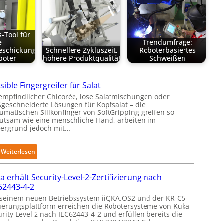
s-Tool für
e
Trendumfrage:
eschickung
Schnellere Zykluszeit,
Roboterbasiertes
boter
höhere Produktqualität
Schweißen
sible Fingergreifer für Salat
empfindlicher Chicorée, lose Salatmischungen oder
geschneiderte Lösungen für Kopfsalat – die
umatischen Silikonfinger von SoftGripping greifen so
utsam wie eine menschliche Hand, arbeiten im
tergrund jedoch mit…
:
Weiterlesen
S
e
a erhält Security-Level-2-Zertifizierung nach
n
62443-4-2
s
 seinem neuen Betriebssystem iiQKA.OS2 und der KR-C5-
i
uerungsplattform erreichen die Robotersysteme von Kuka
rity Level 2 nach IEC62443-4-2 und erfüllen bereits die
b