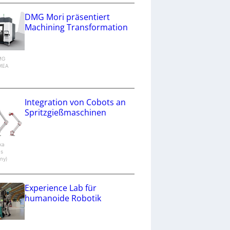
DMG Mori präsentiert
Machining Transformation
DMG
MEA
g
Integration von Cobots an
Spritzgießmaschinen
aka
cs
ny)
Experience Lab für
humanoide Robotik