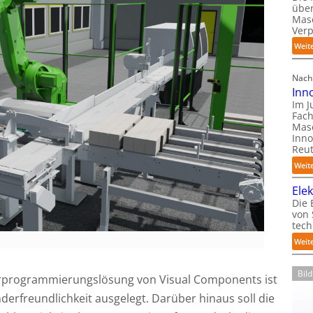
über
Mas
Ver
Weit
Nach
Inn
Im J
Fach
Mas
Inno
Reut
Weit
Ele
Die 
von
tech
Weit
Bil
terprogrammierungslösung von Visual Components ist
derfreundlichkeit ausgelegt. Darüber hinaus soll die