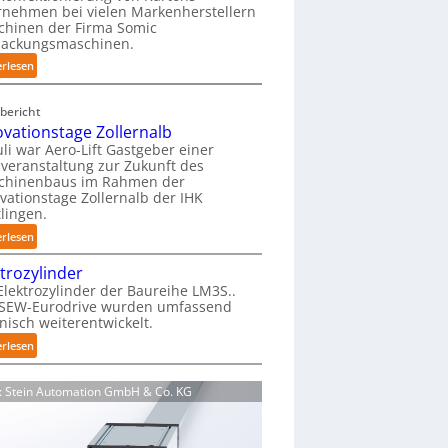
nehmen bei vielen Markenherstellern
i
chinen der Firma Somic
e
packungsmaschinen.
r
:
erlesen
f
M
r
a
e
bericht
g
i
ovationstage Zollernalb
a
e
uli war Aero-Lift Gastgeber einer
z
veranstaltung zur Zukunft des
u
i
chinenbaus im Rahmen der
n
vationstage Zollernalb der IHK
n
d
lingen.
-
k
:
B
erlesen
o
I
e
r
ktrozylinder
n
l
r
Elektrozylinder der Baureihe LM3S..
n
a
o
 SEW-Eurodrive wurden umfassend
o
d
s
nisch weiterentwickelt.
v
u
i
:
erlesen
a
n
o
E
t
g
n
l
i
f
d: Stein Automation GmbH & Co. KG
s
e
o
ü
b
k
n
r
e
t
s
K