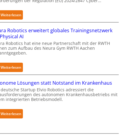
orderungen der Regulation (EU) 2024/2847 Cyber…
l
e
F
:
Weiterlesen
i
K
n
u
ra Robotics erweitert globales Trainingsnetzwerk
g
k
 Physical AI
e
a
ra Robotics hat eine neue Partnerschaft mit der RWTH
r
e
hen zum Aufbau des Neura Gym RWTH Aachen
g
anntgegeben.
r
r
h
e
ä
:
Weiterlesen
i
l
N
f
t
e
onome Lösungen statt Notstand im Krankenhaus
e
S
u
deutsche Startup Elvio Robotics adressiert die
r
e
r
ausforderungen des autonomen Krankenhausbetriebs mit
f
c
a
em integrierten Betriebsmodell.
ü
u
R
r
r
o
:
Weiterlesen
S
i
b
A
a
t
o
u
l
y
t
t
a
-