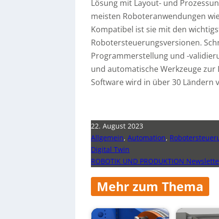
Lösung mit Layout- und Prozessun
meisten Roboteranwendungen wie 
Kompatibel ist sie mit den wichtig
Robotersteuerungsversionen. Schne
Programmerstellung und -validieru
und automatische Werkzeuge zur
Software wird in über 30 Ländern
22. August 2023
Allgemein
,
Automation
,
Robotersteuer
Digital Twin
ROBOTIK UND PRODUKTION Newsletter
Mehr zum Thema