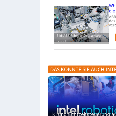
Whi
die
ABB
das
ver
Bild: ABB Robotics Deutschland
GmbH
DAS KÖNNTE SIE AUCH INT
KI und Echtzeitsteuerung a