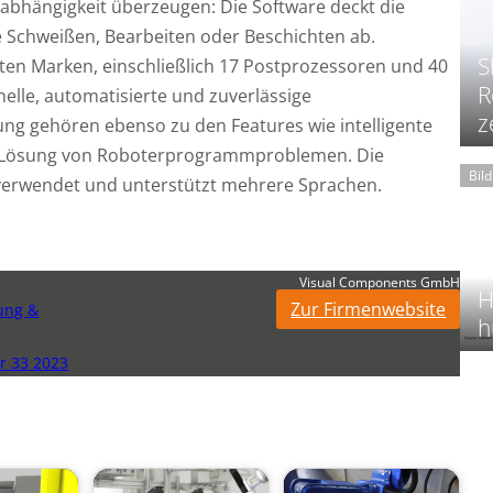
abhängigkeit überzeugen: Die Software deckt die
Schweißen, Bearbeiten oder Beschichten ab.
S
sten Marken, einschließlich 17 Postprozessoren und 40
R
lle, automatisierte und zuverlässige
z
ng gehören ebenso zu den Features wie intelligente
 Lösung von Roboterprogrammproblemen. Die
Bil
 verwendet und unterstützt mehrere Sprachen.
Visual Components GmbH
H
Zur Firmenwebsite
ung &
h
 33 2023