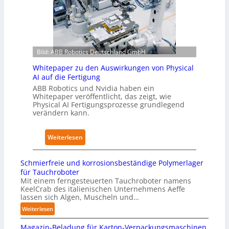
g
u
o
l
n
m
o
g
e
b
n
L
a
a
Bild: ABB Robotics Deutschland GmbH
ö
l
c
s
e
h
Whitepaper zu den Auswirkungen von Physical
u
s
AI auf die Fertigung
I
n
T
E
ABB Robotics und Nvidia haben ein
g
Whitepaper veröffentlicht, das zeigt, wie
r
C
Physical AI Fertigungsprozesse grundlegend
e
a
6
verändern kann.
n
i
2
s
n
4
:
Weiterlesen
t
i
4
W
a
n
3
h
t
g
Schmierfreie und korrosionsbeständige Polymerlager
-
i
t
für Tauchroboter
s
4
t
Mit einem ferngesteuerten Tauchroboter namens
N
n
-
KeelCrab des italienischen Unternehmens Aeffe
e
o
e
2
lassen sich Algen, Muscheln und…
p
t
t
:
Weiterlesen
a
s
z
S
p
t
Magazin-Beladung für Karton-Verpackungsmaschinen
w
c