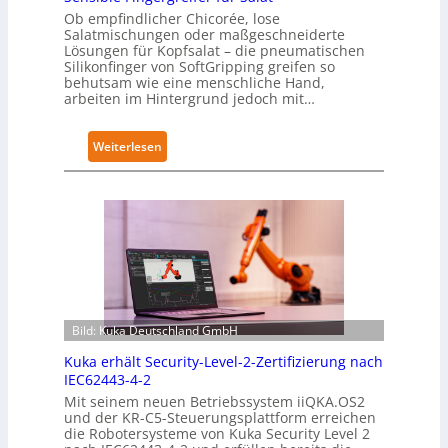
Ob empfindlicher Chicorée, lose
Salatmischungen oder maßgeschneiderte
Lösungen für Kopfsalat – die pneumatischen
Silikonfinger von SoftGripping greifen so
behutsam wie eine menschliche Hand,
arbeiten im Hintergrund jedoch mit…
:
Weiterlesen
S
e
n
s
i
b
l
e
Bild: Kuka Deutschland GmbH
F
i
Kuka erhält Security-Level-2-Zertifizierung nach
n
IEC62443-4-2
g
Mit seinem neuen Betriebssystem iiQKA.OS2
und der KR-C5-Steuerungsplattform erreichen
e
die Robotersysteme von Kuka Security Level 2
r