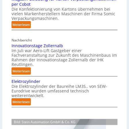
e
a
per Cobot
e
h
r
Die Konfektionierung von Kartons übernehmen bei
n
m
r
vielen Markenherstellern Maschinen der Firma Somic
z
d
i
k
Verpackungsmaschinen.
u
e
i
f
:
Weiterlesen
d
r
m
ü
M
f
e
K
r
a
r
n
r
Nachbericht
P
g
e
A
Innovationstage Zollernalb
a
a
h
i
Im Juli war Aero-Lift Gastgeber einer
u
n
z
y
e
Fachveranstaltung zur Zukunft des Maschinenbaus im
s
i
k
s
Rahmen der Innovationstage Zollernalb der IHK
u
n
w
e
Reutlingen.
i
n
-
i
n
d
:
Weiterlesen
c
B
r
h
k
I
a
e
Elektrozylinder
k
o
n
a
l
l
Die Elektrozylinder der Baureihe LM3S.. von SEW-
r
u
n
u
A
a
Eurodrive wurden umfassend technisch
r
o
n
s
weiterentwickelt.
I
d
o
v
g
u
:
Weiterlesen
s
a
e
n
E
i
t
n
g
l
o
i
v
f
e
n
o
Bild: Stein Automation GmbH & Co. KG
ü
o
k
s
n
r
t