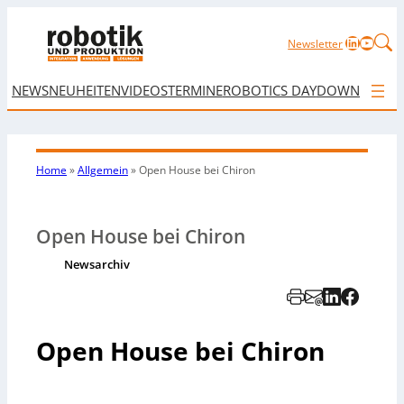
LinkedIn
YouTu
Newsletter
NEWS
NEUHEITEN
VIDEOS
TERMINE
ROBOTICS DAY
DOWNLOAD
Home
»
Allgemein
»
Open House bei Chiron
Open House bei Chiron
Newsarchiv
Open House bei Chiron