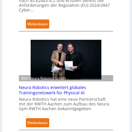
nach IEC62443-4-2 und erfüllen bereits die
g
Anforderungen der Regulation (EU) 2024/2847
Cyber…
r
e
i
:
Weiterlesen
f
K
e
u
r
k
f
a
ü
e
r
r
S
h
a
ä
l
Bild: Neura Robotics GmbH
l
a
t
Neura Robotics erweitert globales
t
S
Trainingsnetzwerk für Physical AI
e
Neura Robotics hat eine neue Partnerschaft
mit der RWTH Aachen zum Aufbau des Neura
c
Gym RWTH Aachen bekanntgegeben.
u
r
:
Weiterlesen
i
N
t