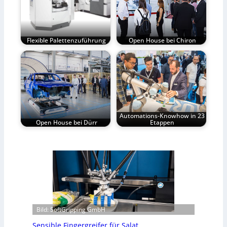
Flexible Palettenzuführung
Open House bei Chiron
Automations-Knowhow in 23
Open House bei Dürr
Etappen
Bild: SoftGripping GmbH
Sensible Fingergreifer für Salat