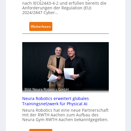
nach IEC62443-4-2 und erfüllen bereits die
Anforderungen der Regulation (EU)
2024/2847 Cyber…
:
Weiterlesen
K
u
k
a
e
r
h
ä
l
t
Bild: Neura Robotics GmbH
S
Neura Robotics erweitert globales
e
Trainingsnetzwerk für Physical AI
c
Neura Robotics hat eine neue Partnerschaft
u
mit der RWTH Aachen zum Aufbau des
r
Neura Gym RWTH Aachen bekanntgegeben.
i
t