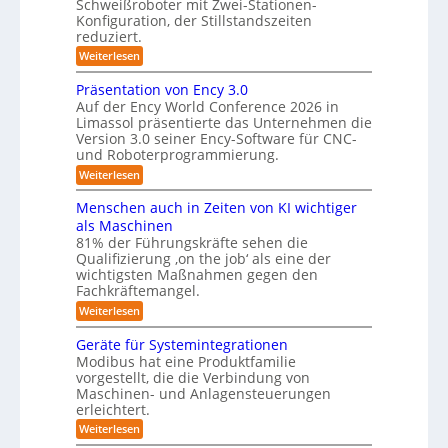
Schweißroboter mit Zwei-Stationen-
t
K
e
Konfiguration, der Stillstandszeiten
u
a
m
reduziert.
n
m
g
f
:
Weiterlesen
s
e
Z
ü
v
r
w
Präsentation von Ency 3.0
e
r
e
a
r
Auf der Ency World Conference 2026 in
R
i
g
Limassol präsentierte das Unternehmen die
s
-
e
l
Version 3.0 seiner Ency-Software für CNC-
S
y
e
i
und Roboterprogrammierung.
t
s
i
a
n
:
Weiterlesen
c
t
t
r
P
h
i
e
r
v
ä
Menschen auch in Zeiten von KI wichtiger
o
ä
m
o
n
als Maschinen
u
s
n
f
e
81% der Führungskräfte sehen die
m
e
m
n
ü
Qualifizierung ‚on the job‘ als eine der
n
i
e
-
t
l
r
wichtigsten Maßnahmen gegen den
S
b
a
i
Fachkräftemangel.
R
c
t
i
t
h
:
Weiterlesen
o
i
ä
s
w
M
o
r
b
e
e
I
n
Geräte für Systemintegrationen
i
o
i
n
v
s
S
Modibus hat eine Produktfamilie
ß
s
t
o
c
vorgestellt, die die Verbindung von
O
c
c
n
h
i
o
Maschinen- und Anlagensteuerungen
h
-
E
e
b
k
erleichtert.
e
n
r
K
o
n
u
c
B
:
Weiterlesen
t
l
a
y
o
G
n