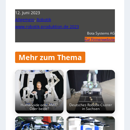
12. Juni 2023
Allgemein
,
Robotik
www.robotik-produktion.de 2023
Bota Systems AG
Zur Firmenwebsite
Mehr zum Thema
Humanoide oder AMR?
Deutsches Robotik-Cluster
Oder beide?
in Sachsen