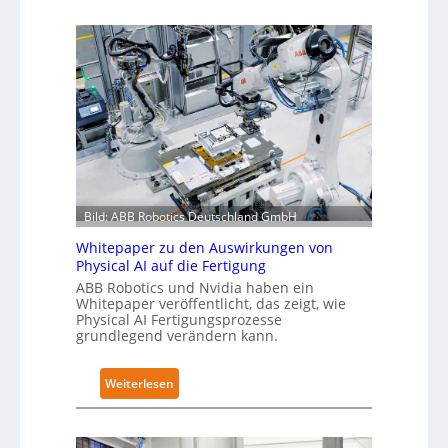
r
u
u
t
n
t
g
g
o
l
n
n
o
a
o
b
c
m
a
h
e
l
I
L
e
E
ö
s
C
s
T
Bild: ABB Robotics Deutschland GmbH
6
u
r
2
n
Whitepaper zu den Auswirkungen von
a
4
Physical AI auf die Fertigung
g
i
4
e
ABB Robotics und Nvidia haben ein
n
Whitepaper veröffentlicht, das zeigt, wie
3
n
i
Physical AI Fertigungsprozesse
-
s
grundlegend verändern kann.
n
4
t
g
-
a
s
:
Weiterlesen
2
t
n
W
t
e
h
N
t
i