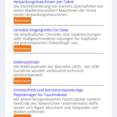
n
Verpackungsmaschinen per Cobot
g
s
Die Konfektionierung von Kartons übernehmen bei
e
vielen Markenherstellern Maschinen der Firma
t
n
Somic Verpackungsmaschinen.
l
v
:
Weiterlesen
i
o
M
c
Sensible Fingergreifer für Salat
n
a
h
Ob empfindlicher Chicorée, lose Salatmischungen
g
P
oder maßgeschneiderte Lösungen für Kopfsalat –
e
a
h
die pneumatischen Silikonfinger von…
I
z
y
:
Weiterlesen
n
i
s
S
t
n
i
e
-
e
Elektrozylinder
c
n
B
l
Die Elektrozylinder der Baureihe LM3S.. von SEW-
s
a
e
Eurodrive wurden umfassend technisch
l
i
l
weiterentwickelt.
l
i
b
A
a
:
Weiterlesen
g
l
d
I
E
e
e
Schmierfreie und korrosionsbeständige
u
l
a
F
n
Polymerlager für Tauchroboter
n
e
u
i
z
Mit einem ferngesteuerten Tauchroboter namens
g
k
f
n
KeelCrab des italienischen Unternehmens Aeffe
e
f
t
d
lassen sich Algen, Muscheln und Seepocken von
g
ü
r
r
Booten entfernen.
i
e
r
s
o