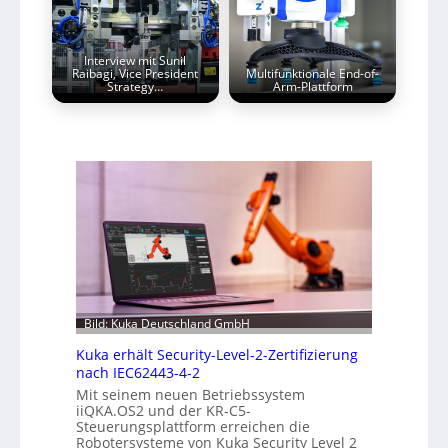
Interview mit Sunil
Raibagi, Vice President
Multifunktionale End-of-
Strategy…
Arm-Plattform
Bild: Kuka Deutschland GmbH
Kuka erhält Security-Level-2-Zertifizierung
nach IEC62443-4-2
Mit seinem neuen Betriebssystem
iiQKA.OS2 und der KR-C5-
Steuerungsplattform erreichen die
Robotersysteme von Kuka Security Level 2