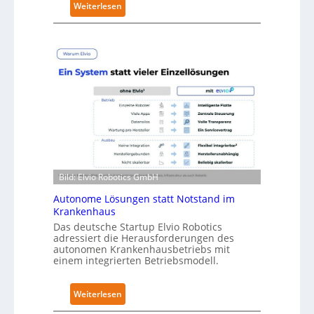
:
Weiterlesen
y
N
-
e
L
u
e
r
v
a
e
R
l
o
-
b
2
o
-
t
Z
i
e
Bild: Elvio Robotics GmbH
c
r
s
Autonome Lösungen statt Notstand im
t
Krankenhaus
e
i
r
Das deutsche Startup Elvio Robotics
f
adressiert die Herausforderungen des
w
autonomen Krankenhausbetriebs mit
i
e
einem integrierten Betriebsmodell.
z
i
i
t
e
:
Weiterlesen
e
r
A