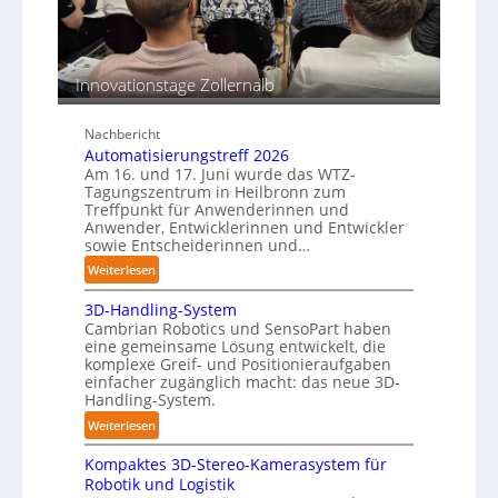
c
n
n
h
s
e
b
e
n
e
n
Innovationstage Zollernalb
p
s
e
t
r
Nachbericht
ä
C
Automatisierungstreff 2026
n
o
Am 16. und 17. Juni wurde das WTZ-
d
b
Tagungszentrum in Heilbronn zum
i
Treffpunkt für Anwenderinnen und
o
g
Anwender, Entwicklerinnen und Entwickler
t
sowie Entscheiderinnen und…
e
P
:
Weiterlesen
o
A
l
3D-Handling-System
u
Cambrian Robotics und SensoPart haben
y
t
eine gemeinsame Lösung entwickelt, die
m
o
komplexe Greif- und Positionieraufgaben
e
m
einfacher zugänglich macht: das neue 3D-
r
a
Handling-System.
l
t
:
Weiterlesen
a
i
3
g
s
Kompaktes 3D-Stereo-Kamerasystem für
D
e
i
Robotik und Logistik
-
r