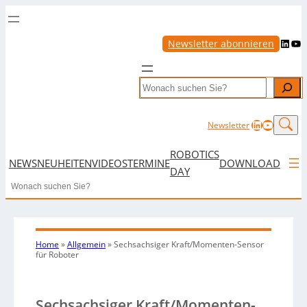
LinkedIn
YouTube
Newsletter abonnieren
Search
LinkedIn
YouTub
Newsletter
ROBOTICS
NEWS
NEUHEITEN
VIDEOS
TERMINE
DOWNLOAD
DAY
Search
Home
»
Allgemein
»
Sechsachsiger Kraft/Momenten-Sensor
für Roboter
Sechsachsiger Kraft/Momenten-