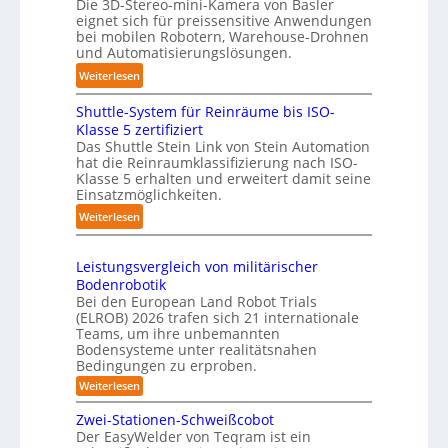
e
Die 3D-Stereo-mini-Kamera von Basler
H
f
eignet sich für preissensitive Anwendungen
r
a
bei mobilen Robotern, Warehouse-Drohnen
ü
u
n
und Automatisierungslösungen.
r
n
d
:
T
Weiterlesen
g
l
K
a
s
i
Shuttle-System für Reinräume bis ISO-
o
u
t
n
Klasse 5 zertifiziert
m
c
r
g
Das Shuttle Stein Link von Stein Automation
p
h
e
hat die Reinraumklassifizierung nach ISO-
-
a
r
f
Klasse 5 erhalten und erweitert damit seine
S
k
o
Einsatzmöglichkeiten.
f
y
t
b
2
:
Weiterlesen
s
e
o
0
S
t
s
t
2
h
e
3
e
Leistungsvergleich von militärischer
6
u
m
Bodenrobotik
D
r
t
Bei den European Land Robot Trials
-
t
(ELROB) 2026 trafen sich 21 internationale
S
l
Teams, um ihre unbemannten
t
Bodensysteme unter realitätsnahen
e
e
Bedingungen zu erproben.
-
r
:
Weiterlesen
S
e
L
y
e
o
Zwei-Stationen-Schweißcobot
s
i
Der EasyWelder von Teqram ist ein
-
s
t